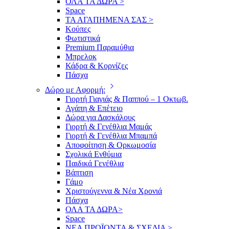
ΟΛΑ ΤΑ ΔΩΡΑ >
Space
ΤΑ ΑΓΑΠΗΜΕΝΑ ΣΑΣ >
Κούπες
Φωτιστικά
Premium Παραμύθια
Μπρελοκ
Κάδρα & Κορνίζες
Πάσχα
Δώρο με Αφορμή:
Γιορτή Γιαγιάς & Παππού – 1 Οκτωβ.
Αγάπη & Επέτειο
Δώρα για Δασκάλους
Γιορτή & Γενέθλια Μαμάς
Γιορτή & Γενέθλια Μπαμπά
Αποφοίτηση & Ορκωμοσία
Σχολικά Ενθύμια
Παιδικά Γενέθλια
Βάπτιση
Γάμο
Χριστούγεννα & Νέα Χρονιά
Πάσχα
ΟΛΑ ΤΑ ΔΩΡΑ>
Space
ΝΕΑ ΠΡΟΪΟΝΤΑ & ΣΧΕΔΙΑ >