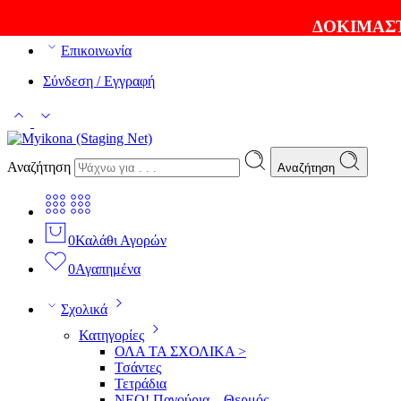
ΘΑ ΛΑΤΡΕΨΕΤΕ ΤΑ ΠΡΟΪΟΝΤΑ ΜΑΣ |
EXPRESS ΑΠΟΣ
ΔΟΚΙΜΑΣΤ
Επικοινωνία
Σύνδεση / Εγγραφή
Αναζήτηση
Αναζήτηση
0
Καλάθι Αγορών
0
Αγαπημένα
Σχολικά
Κατηγορίες
ΟΛΑ ΤΑ ΣΧΟΛΙΚΑ >
Τσάντες
Τετράδια
ΝΕΟ! Παγούρια – Θερμός