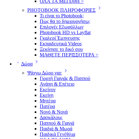
ΟΛΑ ΤΑ ΜΕΓΕΘΗ >
PHOTOBOOK ΠΛΗΡΟΦΟΡΙΕΣ
Τι είναι το Photobook;
Πως θα το δημιουργήσω;
Επιλογές Εξωφύλλων
Photobook HD vs Layflat
Γκαλερί Έμπνευσης
Εκπαιδευτικά Videos
Ξεκίνησε το δικό σου
ΜΑΘΕΤΕ ΠΕΡΙΣΣΟΤΕΡΑ >
Δώρα
Ψάχνω Δώρο για:
Γιορτή Γιαγιάς & Παππού
Αγάπη & Επέτειο
Εκείνον
Εκείνη
Μητέρα
Πατέρα
Νονό & Νονά
Δασκάλους
Παππού & Γιαγιά
Παιδιά & Μωρά
Παιδικά Γενέθλια