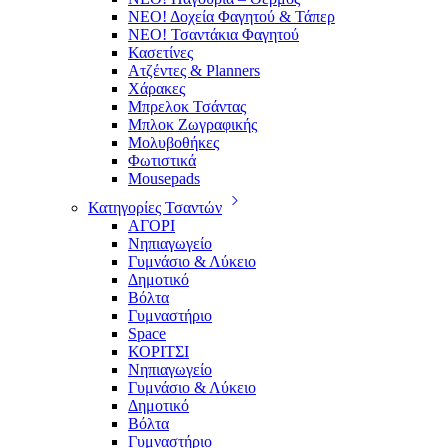
ΝΕΟ! Δοχεία Φαγητού & Τάπερ
ΝΕΟ! Τσαντάκια Φαγητού
Κασετίνες
Ατζέντες & Planners
Χάρακες
Μπρελοκ Τσάντας
Μπλοκ Ζωγραφικής
Μολυβοθήκες
Φωτιστικά
Mousepads
Κατηγορίες Τσαντών
ΑΓΟΡΙ
Νηπιαγωγείο
Γυμνάσιο & Λύκειο
Δημοτικό
Βόλτα
Γυμναστήριο
Space
ΚΟΡΙΤΣΙ
Νηπιαγωγείο
Γυμνάσιο & Λύκειο
Δημοτικό
Βόλτα
Γυμναστήριο