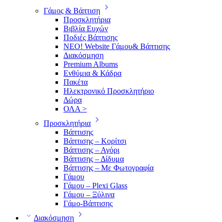
Γάμος & Βάπτιση
Προσκλητήρια
Βιβλία Ευχών
Ποδιές Βάπτισης
ΝΕΟ! Website Γάμου& Βάπτισης
Διακόσμηση
Premium Albums
Ενθύμια & Κάδρα
Πακέτα
Ηλεκτρονικό Προσκλητήριο
Δώρα
ΟΛΑ >
Προσκλητήρια
Βάπτισης
Βάπτισης – Κορίτσι
Βάπτισης – Αγόρι
Βάπτισης – Δίδυμα
Βάπτισης – Με Φωτογραφία
Γάμου
Γάμου – Plexi Glass
Γάμου – Ξύλινα
Γάμο-Βάπτισης
Διακόσμηση