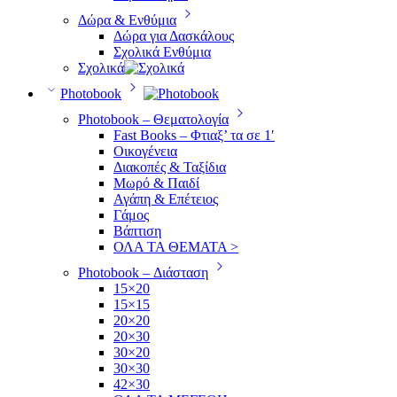
Δώρα & Ενθύμια
Δώρα για Δασκάλους
Σχολικά Ενθύμια
Σχολικά
Photobook
Photobook – Θεματολογία
Fast Books – Φτιαξ’ τα σε 1′
Οικογένεια
Διακοπές & Ταξίδια
Μωρό & Παιδί
Αγάπη & Επέτειος
Γάμος
Βάπτιση
ΟΛΑ ΤΑ ΘΕΜΑΤΑ >
Photobook – Διάσταση
15×20
15×15
20×20
20×30
30×20
30×30
42×30