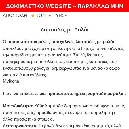
ΘΑ ΛΑΤΡΕΨΕΤΕ ΤΑ ΠΡΟΪΟΝΤΑ ΜΑΣ |
EXPRESS
ΔΟΚΙΜΑΣΤΙΚΟ WEBSITE -- ΠΑΡΑΚΑΛΩ ΜΗΝ
ΑΠΟΣΤΟΛΗ |
100% ΕΓΓΥΗΣΗ
ΚΑΝΕΤΕ ΠΑΡΑΓΓΕΛΙΕΣ
Λαμπάδες με Ρολόι
Οι
προσωποποιημένες πασχαλινές λαμπάδες με ρολόι
αποτελούν μια ξεχωριστή επιλογή για το Πάσχα, συνδυάζοντας
την παράδοση με την πρακτικότητα.
Στο MyIkona.gr,
προσφέρουμε μια ποικιλία από χειροποίητες λαμπάδες που
ενσωματώνουν ρολόγια, δημιουργώντας ένα μοναδικό δώρο
για παιδιά και ενήλικες.
Myikona
Γιατί να επιλέξετε μια προσωποποιημένη λαμπάδα με ρολόι;
Μοναδικότητα
:
Κάθε λαμπάδα διαμορφώνεται σύμφωνα με τις
προτιμήσεις σας, προσθέτοντας το όνομα του παραλήπτη ή
άλλα προσωπικά στοιχεία.
Λειτουργικότητα
:
Το ρολόι δεν είναι μόνο διακοσμητικό, αλλά