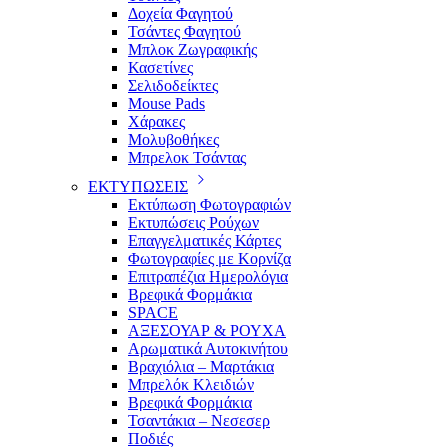
Δοχεία Φαγητού
Τσάντες Φαγητού
Μπλοκ Ζωγραφικής
Κασετίνες
Σελιδοδείκτες
Mouse Pads
Χάρακες
Μολυβοθήκες
Μπρελοκ Τσάντας
ΕΚΤΥΠΩΣΕΙΣ
Εκτύπωση Φωτογραφιών
Εκτυπώσεις Ρούχων
Επαγγελματικές Κάρτες
Φωτογραφίες με Κορνίζα
Επιτραπέζια Ημερολόγια
Βρεφικά Φορμάκια
SPACE
ΑΞΕΣΟΥΑΡ & ΡΟΥΧΑ
Αρωματικά Αυτοκινήτου
Βραχιόλια – Μαρτάκια
Μπρελόκ Κλειδιών
Βρεφικά Φορμάκια
Τσαντάκια – Νεσεσερ
Ποδιές