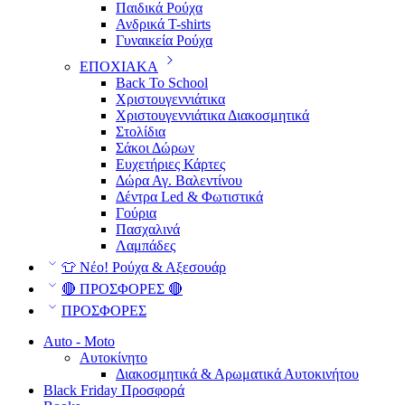
Παιδικά Ρούχα
Ανδρικά T-shirts
Γυναικεία Ρούχα
ΕΠΟΧΙΑΚΑ
Back To School
Χριστουγεννιάτικα
Χριστουγεννιάτικα Διακοσμητικά
Στολίδια
Σάκοι Δώρων
Ευχετήριες Κάρτες
Δώρα Αγ. Βαλεντίνου
Δέντρα Led & Φωτιστικά
Γούρια
Πασχαλινά
Λαμπάδες
👕 Νέο! Ρούχα & Αξεσουάρ
🔴 ΠΡΟΣΦΟΡΕΣ 🔴
ΠΡΟΣΦΟΡΕΣ
Auto - Moto
Αυτοκίνητο
Διακοσμητικά & Αρωματικά Αυτοκινήτου
Black Friday Προσφορά