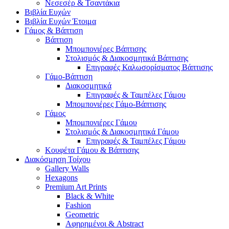
Νεσεσέρ & Τσαντάκια
Βιβλία Ευχών
Βιβλία Ευχών Έτοιμα
Γάμος & Βάπτιση
Βάπτιση
Μπομπονιέρες Βάπτισης
Στολισμός & Διακοσμητικά Βάπτισης
Επιγραφές Καλωσορίσματος Βάπτισης
Γάμο-Βάπτιση
Διακοσμητικά
Επιγραφές & Ταμπέλες Γάμου
Μπομπονιέρες Γάμο-Βάπτισης
Γάμος
Μπομπονιέρες Γάμου
Στολισμός & Διακοσμητικά Γάμου
Επιγραφές & Ταμπέλες Γάμου
Κουφέτα Γάμου & Βάπτισης
Διακόσμηση Τοίχου
Gallery Walls
Hexagons
Premium Art Prints
Black & White
Fashion
Geometric
Αφηρημένοι & Abstract