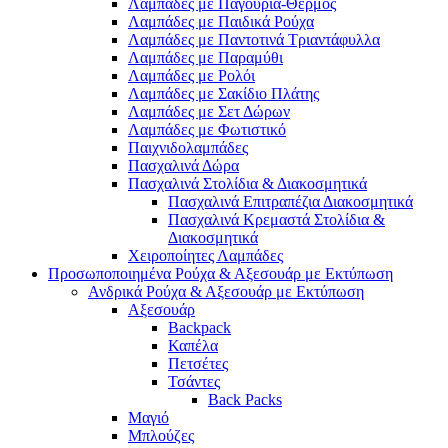
Λαμπάδες με Παγούρια-Θερμός
Λαμπάδες με Παιδικά Ρούχα
Λαμπάδες με Παντοτινά Τριαντάφυλλα
Λαμπάδες με Παραμύθι
Λαμπάδες με Ρολόι
Λαμπάδες με Σακίδιο Πλάτης
Λαμπάδες με Σετ Δώρων
Λαμπάδες με Φωτιστικό
Παιχνιδολαμπάδες
Πασχαλινά Δώρα
Πασχαλινά Στολίδια & Διακοσμητικά
Πασχαλινά Επιτραπέζια Διακοσμητικά
Πασχαλινά Κρεμαστά Στολίδια &
Διακοσμητικά
Χειροποίητες Λαμπάδες
Προσωποποιημένα Ρούχα & Αξεσουάρ με Εκτύπωση
Ανδρικά Ρούχα & Αξεσουάρ με Εκτύπωση
Αξεσουάρ
Backpack
Καπέλα
Πετσέτες
Τσάντες
Back Packs
Μαγιό
Μπλούζες