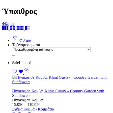
Ύπαιθρος
Φίλτρα
Φίλτρα
Ταξινόμηση κατά
...
Sale
Limited
Πίνακας σε Καμβά, Klimt Gustav – Country Garden with
Sunflowers
Πίνακας σε Καμβά
Price
15.95
€
–
119.95
€
range:
Σχήμα Καμβά - Κομμάτια