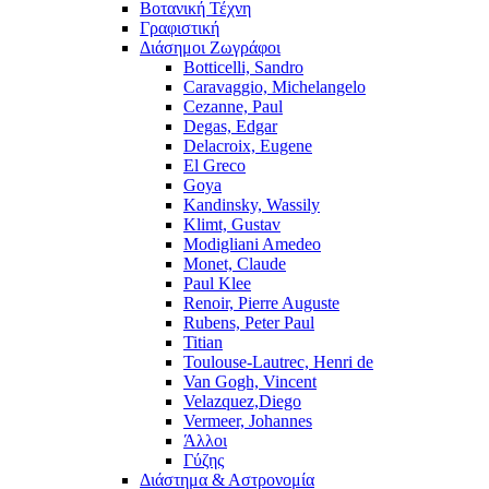
Βοτανική Τέχνη
Γραφιστική
Διάσημοι Ζωγράφοι
Botticelli, Sandro
Caravaggio, Michelangelo
Cezanne, Paul
Degas, Edgar
Delacroix, Eugene
El Greco
Goya
Kandinsky, Wassily
Klimt, Gustav
Modigliani Amedeo
Monet, Claude
Paul Klee
Renoir, Pierre Auguste
Rubens, Peter Paul
Titian
Toulouse-Lautrec, Henri de
Van Gogh, Vincent
Velazquez,Diego
Vermeer, Johannes
Άλλοι
Γύζης
Διάστημα & Αστρονομία