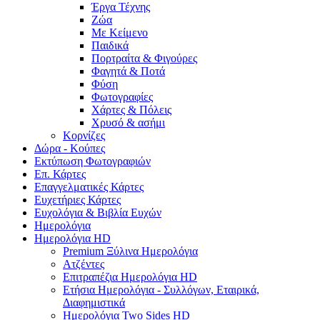
Έργα Τέχνης
Ζώα
Με Κείμενο
Παιδικά
Πορτραίτα & Φιγούρες
Φαγητά & Ποτά
Φύση
Φωτογραφίες
Χάρτες & Πόλεις
Χρυσό & ασήμι
Κορνίζες
Δώρα - Κούπες
Εκτύπωση Φωτογραφιών
Επ. Κάρτες
Επαγγελματικές Κάρτες
Ευχετήριες Κάρτες
Ευχολόγια & Βιβλία Ευχών
Ημερολόγια
Ημερολόγια HD
Premium Ξύλινα Ημερολόγια
Ατζέντες
Επιτραπέζια Ημερολόγια HD
Ετήσια Ημερολόγια - Συλλόγων, Εταιρικά,
Διαφημιστικά
Ημερολόγια Two Sides HD