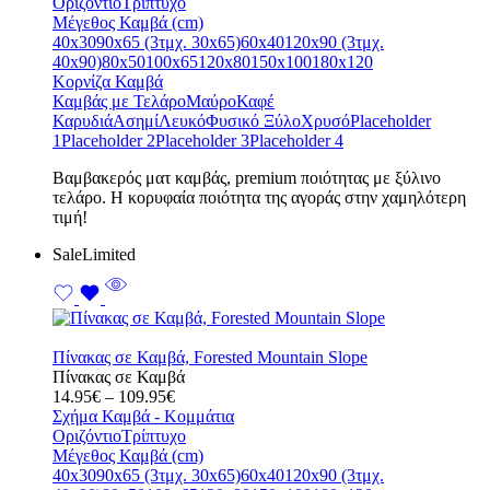
15.95€
Οριζόντιο
Τρίπτυχο
through
Μέγεθος Καμβά (cm)
119.95€
40x30
90x65 (3τμχ. 30x65)
60x40
120x90 (3τμχ.
40x90)
80x50
100x65
120x80
150x100
180x120
Κορνίζα Καμβά
Καμβάς με Τελάρο
Μαύρο
Καφέ
Καρυδιά
Ασημί
Λευκό
Φυσικό Ξύλο
Χρυσό
Placeholder
1
Placeholder 2
Placeholder 3
Placeholder 4
Bαμβακερός ματ καμβάς, premium ποιότητας με ξύλινο
τελάρο. Η κορυφαία ποιότητα της αγοράς στην χαμηλότερη
τιμή!
Sale
Limited
Πίνακας σε Καμβά, Forested Mountain Slope
Πίνακας σε Καμβά
Price
14.95
€
–
109.95
€
range:
Σχήμα Καμβά - Κομμάτια
14.95€
Οριζόντιο
Τρίπτυχο
through
Μέγεθος Καμβά (cm)
109.95€
40x30
90x65 (3τμχ. 30x65)
60x40
120x90 (3τμχ.