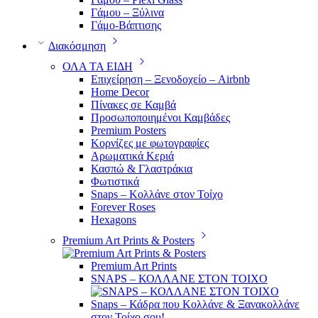
Γάμου – Ξύλινα
Γάμο-Βάπτισης
Διακόσμηση
ΟΛΑ ΤΑ ΕΙΔΗ
Επιχείρηση – Ξενοδοχείο – Airbnb
Home Decor
Πίνακες σε Καμβά
Προσωποποιημένοι Καμβάδες
Premium Posters
Κορνίζες με φωτογραφίες
Αρωματικά Κεριά
Κασπώ & Γλαστράκια
Φωτιστικά
Snaps – Κολλάνε στον Τοίχο
Forever Roses
Hexagons
Premium Art Prints & Posters
Premium Art Prints
SNAPS – ΚΟΛΛΑΝΕ ΣΤΟΝ ΤΟΙΧΟ
Snaps – Κάδρα που Κολλάνε & Ξανακολλάνε
στον Τοίχο σου!