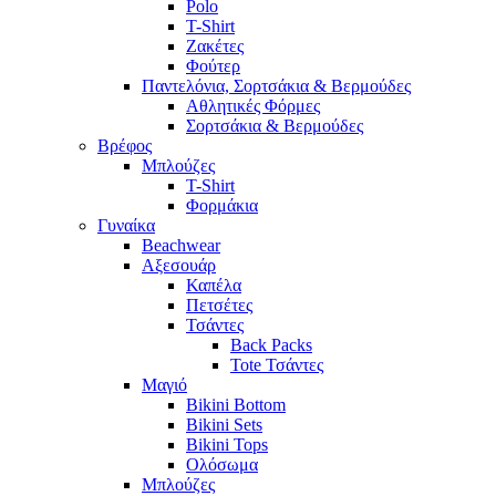
Polo
T-Shirt
Ζακέτες
Φούτερ
Παντελόνια, Σορτσάκια & Βερμούδες
Αθλητικές Φόρμες
Σορτσάκια & Βερμούδες
Βρέφος
Μπλούζες
T-Shirt
Φορμάκια
Γυναίκα
Beachwear
Αξεσουάρ
Καπέλα
Πετσέτες
Τσάντες
Back Packs
Tote Τσάντες
Μαγιό
Bikini Bottom
Bikini Sets
Bikini Tops
Ολόσωμα
Μπλούζες