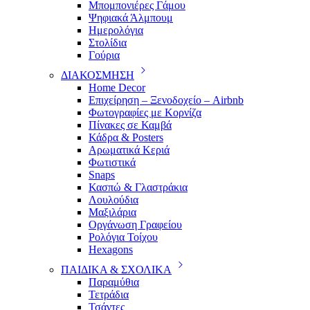
Μπομπονιέρες Γάμου
Ψηφιακά Άλμπουμ
Ημερολόγια
Στολίδια
Γούρια
ΔΙΑΚΟΣΜΗΣΗ
Home Decor
Επιχείρηση – Ξενοδοχείο – Airbnb
Φωτογραφίες με Κορνίζα
Πίνακες σε Καμβά
Κάδρα & Posters
Αρωματικά Κεριά
Φωτιστικά
Snaps
Κασπώ & Γλαστράκια
Λουλούδια
Μαξιλάρια
Οργάνωση Γραφείου
Ρολόγια Τοίχου
Hexagons
ΠΑΙΔΙΚΑ & ΣΧΟΛΙΚΑ
Παραμύθια
Τετράδια
Τσάντες