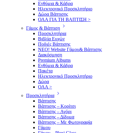
Ενθύμια & Κάδρα
Ηλεκτρονικό Προσκλητήριο
Δώρα Βάπτισης
ΟΛΑ ΓΙΑ ΤΗ ΒΑΠΤΙΣΗ >
Γάμος & Βάπτιση
Προσκλητήρια
Βιβλία Ευχών
Ποδιές Βάπτισης
ΝΕΟ! Website Γάμου& Βάπτισης
Διακόσμηση
Premium Albums
Ενθύμια & Κάδρα
Πακέτα
Ηλεκτρονικό Προσκλητήριο
Δώρα
ΟΛΑ >
Προσκλητήρια
Βάπτισης
Βάπτισης – Κορίτσι
Βάπτισης – Αγόρι
Βάπτισης – Δίδυμα
Βάπτισης – Με Φωτογραφία
Γάμου
Γάμου – Plexi Glass