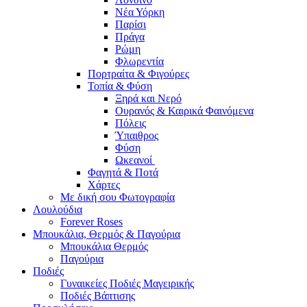
Νέα Υόρκη
Παρίσι
Πράγα
Ρώμη
Φλωρεντία
Πορτραίτα & Φιγούρες
Τοπία & Φύση
Ξηρά και Νερό
Ουρανός & Καιρικά Φαινόμενα
Πόλεις
Ύπαιθρος
Φύση
Ωκεανοί
Φαγητά & Ποτά
Χάρτες
Με δική σου Φωτογραφία
Λουλούδια
Forever Roses
Μπουκάλια, Θερμός & Παγούρια
Μπουκάλια Θερμός
Παγούρια
Ποδιές
Γυναικείες Ποδιές Μαγειρικής
Ποδιές Βάπτισης