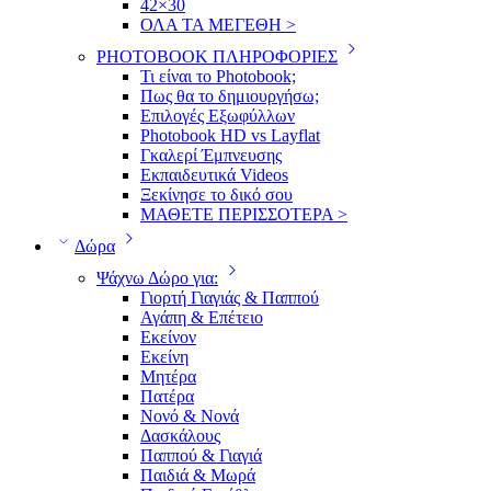
42×30
ΟΛΑ ΤΑ ΜΕΓΕΘΗ >
PHOTOBOOK ΠΛΗΡΟΦΟΡΙΕΣ
Τι είναι το Photobook;
Πως θα το δημιουργήσω;
Επιλογές Εξωφύλλων
Photobook HD vs Layflat
Γκαλερί Έμπνευσης
Εκπαιδευτικά Videos
Ξεκίνησε το δικό σου
ΜΑΘΕΤΕ ΠΕΡΙΣΣΟΤΕΡΑ >
Δώρα
Ψάχνω Δώρο για:
Γιορτή Γιαγιάς & Παππού
Αγάπη & Επέτειο
Εκείνον
Εκείνη
Μητέρα
Πατέρα
Νονό & Νονά
Δασκάλους
Παππού & Γιαγιά
Παιδιά & Μωρά