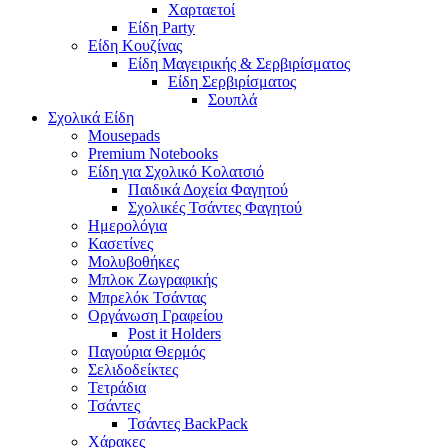
Χαρταετοί
Είδη Party
Είδη Κουζίνας
Είδη Μαγειρικής & Σερβιρίσματος
Είδη Σερβιρίσματος
Σουπλά
Σχολικά Είδη
Mousepads
Premium Notebooks
Είδη για Σχολικό Κολατσιό
Παιδικά Δοχεία Φαγητού
Σχολικές Τσάντες Φαγητού
Ημερολόγια
Κασετίνες
Μολυβοθήκες
Μπλοκ Ζωγραφικής
Μπρελόκ Τσάντας
Οργάνωση Γραφείου
Post it Holders
Παγούρια Θερμός
Σελιδοδείκτες
Τετράδια
Τσάντες
Τσάντες BackPack
Χάρακες