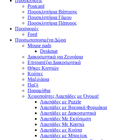
Προσκλήσεις
Postcard
Προσκλητήρια Βάπτισης
Προσκλητήρια Γάμου
Προσκλητήρια Πάπυρος
Προσφορές
Feed
Προσωποποιημένα Δώρα
Mouse pads
Deskmat
Διακοσμητικά για Ζευγάρια
Επιτραπέζια Διακοσμητικά
Θήκες Κινητών
Κούπες
Μαξιλάρια
Παζλ
Παραμύθια
Χειροποίητες Λαμπάδες με Όνομα!
Λαμπάδες με Puzzle
Λαμπάδες με Βρεφικά Φορμάκια
Λαμπάδες με Διακοσμητικά
Λαμπάδες Με Εκτύπωση
Λαμπάδες Με Κασπώ
Λαμπάδες με Κούπα
Λαμπάδες με Μπρελοκ