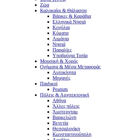
Ζώα
Καλοκαίρι & Θάλασσα
Βάρκες & Καράβια
Ελληνικά Νησιά
Κοχύλια
Κύματα
Λιμάνια
Νησιά
Παραλίες
Υποβρύχια Τοπία
Μουσική & Χορός
Οχήματα & Μέσα Μεταφοράς
Αυτοκίνητα
Μηχανές
Παιδικοί
Peanuts
Πόλεις & Αρχιτεκτονική
Αθήνα
Άλλες πόλεις
Άμστερνταμ
Βαρκελώνη
Βενετία
Θεσσαλονίκη
Κωνσταντινούπολη
Λονδίνο