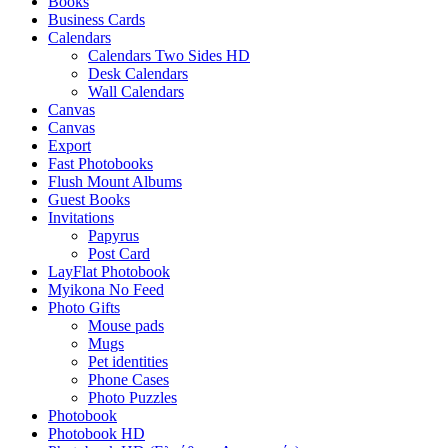
Books
Business Cards
Calendars
Calendars Two Sides HD
Desk Calendars
Wall Calendars
Canvas
Canvas
Export
Fast Photobooks
Flush Mount Albums
Guest Books
Invitations
Papyrus
Post Card
LayFlat Photobook
Myikona No Feed
Photo Gifts
Mouse pads
Mugs
Pet identities
Phone Cases
Photo Puzzles
Photobook
Photobook HD