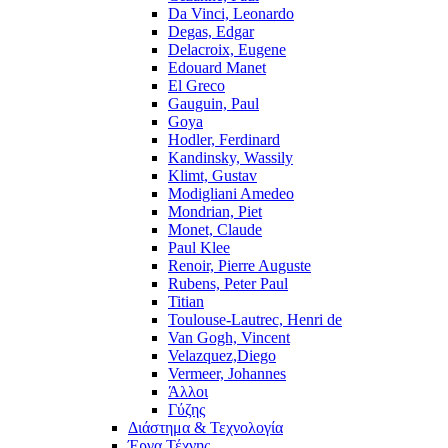
Da Vinci, Leonardo
Degas, Edgar
Delacroix, Eugene
Edouard Manet
El Greco
Gauguin, Paul
Goya
Hodler, Ferdinard
Kandinsky, Wassily
Klimt, Gustav
Modigliani Amedeo
Mondrian, Piet
Monet, Claude
Paul Klee
Renoir, Pierre Auguste
Rubens, Peter Paul
Titian
Toulouse-Lautrec, Henri de
Van Gogh, Vincent
Velazquez,Diego
Vermeer, Johannes
Άλλοι
Γύζης
Διάστημα & Τεχνολογία
Έργα Τέχνης