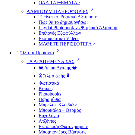
ΟΛΑ ΤΑ ΘΕΜΑΤΑ>
ΑΛΜΠΟΥΜ ΠΛΗΡΟΦΟΡΙΕΣ
Τι είναι το Ψηφιακό Άλμπουμ;
Πως θα το δημιουργήσω;
Layflat Photobook vs Ψηφιακό Άλμπουμ
Επιλογές Εξωφύλλων
Εκπαιδευτικά Videos
ΜΑΘΕΤΕ ΠΕΡΙΣΣΟΤΕΡΑ >
Όλα τα Προϊόντα
ΤΑ ΑΓΑΠΗΜΕΝΑ ΣΑΣ
❤️ Δώρα Αγάπης ❤️
🎗️ Άλμα ζωής 🎗️
Φωτιστικά
Κούπες
Photobooks
Παραμύθια
Μπρελοκ Κλειδιών
Μπουκάλια – Θερμός
Ευχολόγια
Ατζέντες
Εκτύπωση Φωτογραφιών
Μπομπονιέρες Βάπτισης