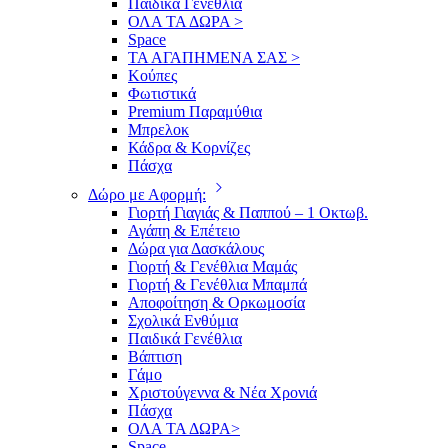
Παιδικά Γενέθλια
ΟΛΑ ΤΑ ΔΩΡΑ >
Space
ΤΑ ΑΓΑΠΗΜΕΝΑ ΣΑΣ >
Κούπες
Φωτιστικά
Premium Παραμύθια
Μπρελοκ
Κάδρα & Κορνίζες
Πάσχα
Δώρο με Αφορμή:
Γιορτή Γιαγιάς & Παππού – 1 Οκτωβ.
Αγάπη & Επέτειο
Δώρα για Δασκάλους
Γιορτή & Γενέθλια Μαμάς
Γιορτή & Γενέθλια Μπαμπά
Αποφοίτηση & Ορκωμοσία
Σχολικά Ενθύμια
Παιδικά Γενέθλια
Βάπτιση
Γάμο
Χριστούγεννα & Νέα Χρονιά
Πάσχα
ΟΛΑ ΤΑ ΔΩΡΑ>
Space