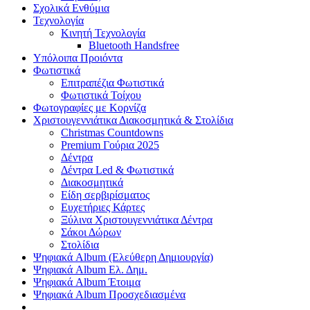
Σχολικά Ενθύμια
Τεχνολογία
Κινητή Τεχνολογία
Bluetooth Handsfree
Υπόλοιπα Προιόντα
Φωτιστικά
Επιτραπέζια Φωτιστικά
Φωτιστικά Τοίχου
Φωτογραφίες με Κορνίζα
Χριστουγεννιάτικα Διακοσμητικά & Στολίδια
Christmas Countdowns
Premium Γούρια 2025
Δέντρα
Δέντρα Led & Φωτιστικά
Διακοσμητικά
Είδη σερβιρίσματος
Ευχετήριες Κάρτες
Ξύλινα Χριστουγεννιάτικα Δέντρα
Σάκοι Δώρων
Στολίδια
Ψηφιακά Album (Ελεύθερη Δημιουργία)
Ψηφιακά Album Ελ. Δημ.
Ψηφιακά Album Έτοιμα
Ψηφιακά Album Προσχεδιασμένα