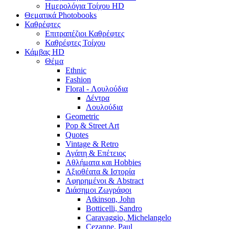
Ημερολόγια Τοίχου HD
Θεματικά Photobooks
Καθρέφτες
Επιτραπέζιοι Καθρέφτες
Καθρέφτες Τοίχου
Κάμβας HD
Θέμα
Ethnic
Fashion
Floral - Λουλούδια
Δέντρα
Λουλούδια
Geometric
Pop & Street Art
Quotes
Vintage & Retro
Αγάπη & Επέτειος
Αθλήματα και Hobbies
Αξιοθέατα & Ιστορία
Αφηρημένοι & Abstract
Διάσημοι Ζωγράφοι
Atkinson, John
Botticelli, Sandro
Caravaggio, Michelangelo
Cezanne, Paul