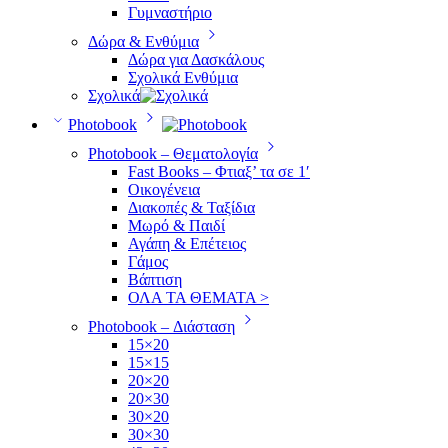
Γυμναστήριο
Δώρα & Ενθύμια
Δώρα για Δασκάλους
Σχολικά Ενθύμια
Σχολικά
Photobook
Photobook – Θεματολογία
Fast Books – Φτιαξ’ τα σε 1′
Οικογένεια
Διακοπές & Ταξίδια
Μωρό & Παιδί
Αγάπη & Επέτειος
Γάμος
Βάπτιση
ΟΛΑ ΤΑ ΘΕΜΑΤΑ >
Photobook – Διάσταση
15×20
15×15
20×20
20×30
30×20
30×30