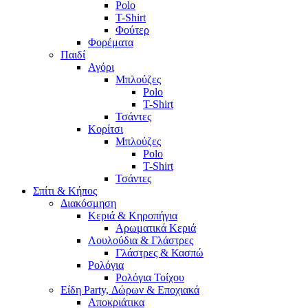
Polo
T-Shirt
Φούτερ
Φορέματα
Παιδί
Αγόρι
Μπλούζες
Polo
T-Shirt
Τσάντες
Κορίτσι
Μπλούζες
Polo
T-Shirt
Τσάντες
Σπίτι & Κήπος
Διακόσμηση
Κεριά & Κηροπήγια
Αρωματικά Κεριά
Λουλούδια & Γλάστρες
Γλάστρες & Κασπώ
Ρολόγια
Ρολόγια Τοίχου
Είδη Party, Δώρων & Εποχιακά
Αποκριάτικα