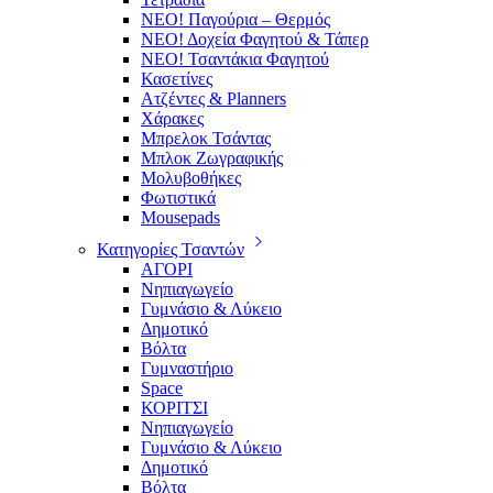
ΝΕΟ! Παγούρια – Θερμός
ΝΕΟ! Δοχεία Φαγητού & Τάπερ
ΝΕΟ! Τσαντάκια Φαγητού
Κασετίνες
Ατζέντες & Planners
Χάρακες
Μπρελοκ Τσάντας
Μπλοκ Ζωγραφικής
Μολυβοθήκες
Φωτιστικά
Mousepads
Κατηγορίες Τσαντών
ΑΓΟΡΙ
Νηπιαγωγείο
Γυμνάσιο & Λύκειο
Δημοτικό
Βόλτα
Γυμναστήριο
Space
ΚΟΡΙΤΣΙ
Νηπιαγωγείο
Γυμνάσιο & Λύκειο
Δημοτικό
Βόλτα