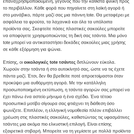
επαναχρησιμοποιούμενη, γεγονός που την καθιστά φιλική προς
το περιβάλλον. Κάθε φορά που πηγαίνετε στη λαϊκή αγορά ή
στο μανάβικο, πάρτε μαζί σας μια πάνινη tote. Θα μεταφέρει με
ασφάλεια τα φρούτα, τα λαχανικά και όλα τα υπόλοιπα
προϊόντα σας. Σκεφτείτε πόσες πλαστικές σακούλες μπορείτε
να αποφύγετε χρησιμοποιώντας τη δική σας τσάντα. Μια μόνο
tote μπορεί να αντικαταστήσει δεκάδες σακούλες μιας χρήσης
σε κάθε εξόρμηση για ψώνια.
Επίσης, οι
οικολογικές tote τσάντες
διπλώνουν εύκολα.
Χωρούν στην τσάντα ή στο αυτοκίνητό σας, ώστε να τις έχετε
πάντα μαζί. Έτσι, δεν θα βρεθείτε ποτέ απροετοίμαστοι όταν
προκύψει μια αυθόρμητη αγορά. Με την κατάλληλη
προσωποποιημένη εκτύπωση, η τσάντα αγορών σας μπορεί να
έχει πάνω ένα αστείο μήνυμα ή ένα σχέδιο. Ένα τέτοιο
προσωπικό μοτίβο σίγουρα σας φτιάχνει τη διάθεση όσο
ψωνίζετε. Επιπλέον, η ελληνική νομοθεσία πλέον επιβάλλει
χρέωση στις πλαστικές σακούλες, καθιστώντας τις υφασμάτινες
τσάντες μια ακόμα πιο ελκυστική επιλογή. Είναι επίσης
εξαιρετικά στιβαρή. Μπορείτε να τη γεμίσετε με πολλά προϊόντα