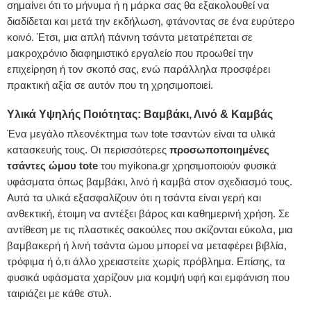
σημαίνει ότι το μήνυμα ή η μάρκα σας θα εξακολουθεί να
διαδίδεται και μετά την εκδήλωση, φτάνοντας σε ένα ευρύτερο
κοινό. Έτσι, μια απλή πάνινη τσάντα μετατρέπεται σε
μακροχρόνιο διαφημιστικό εργαλείο που προωθεί την
επιχείρηση ή τον σκοπό σας, ενώ παράλληλα προσφέρει
πρακτική αξία σε αυτόν που τη χρησιμοποιεί.
Υλικά Υψηλής Ποιότητας: Βαμβάκι, Λινό & Καμβάς
Ένα μεγάλο πλεονέκτημα των tote τσαντών είναι τα υλικά
κατασκευής τους. Οι περισσότερες
προσωποποιημένες
τσάντες ώμου tote
του myikona.gr χρησιμοποιούν φυσικά
υφάσματα όπως βαμβάκι, λινό ή καμβά στον σχεδιασμό τους.
Αυτά τα υλικά εξασφαλίζουν ότι η τσάντα είναι γερή και
ανθεκτική, έτοιμη να αντέξει βάρος και καθημερινή χρήση. Σε
αντίθεση με τις πλαστικές σακούλες που σκίζονται εύκολα, μια
βαμβακερή ή λινή τσάντα ώμου μπορεί να μεταφέρει βιβλία,
τρόφιμα ή ό,τι άλλο χρειαστείτε χωρίς πρόβλημα. Επίσης, τα
φυσικά υφάσματα χαρίζουν μια κομψή υφή και εμφάνιση που
ταιριάζει με κάθε στυλ.