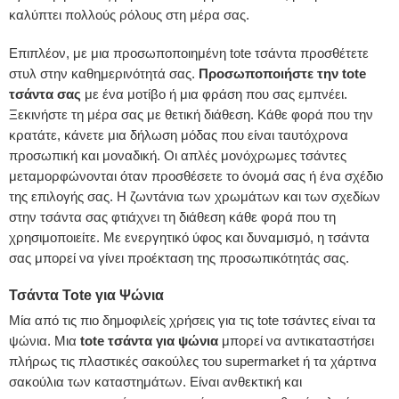
καλύπτει πολλούς ρόλους στη μέρα σας.
Επιπλέον, με μια προσωποποιημένη tote τσάντα προσθέτετε
στυλ στην καθημερινότητά σας.
Προσωποποιήστε την tote
τσάντα σας
με ένα μοτίβο ή μια φράση που σας εμπνέει.
Ξεκινήστε τη μέρα σας με θετική διάθεση. Κάθε φορά που την
κρατάτε, κάνετε μια δήλωση μόδας που είναι ταυτόχρονα
προσωπική και μοναδική. Οι απλές μονόχρωμες τσάντες
μεταμορφώνονται όταν προσθέσετε το όνομά σας ή ένα σχέδιο
της επιλογής σας. Η ζωντάνια των χρωμάτων και των σχεδίων
στην τσάντα σας φτιάχνει τη διάθεση κάθε φορά που τη
χρησιμοποιείτε. Με ενεργητικό ύφος και δυναμισμό, η τσάντα
σας μπορεί να γίνει προέκταση της προσωπικότητάς σας.
Τσάντα Tote για Ψώνια
Μία από τις πιο δημοφιλείς χρήσεις για τις tote τσάντες είναι τα
ψώνια. Μια
tote τσάντα για ψώνια
μπορεί να αντικαταστήσει
πλήρως τις πλαστικές σακούλες του supermarket ή τα χάρτινα
σακούλια των καταστημάτων. Είναι ανθεκτική και