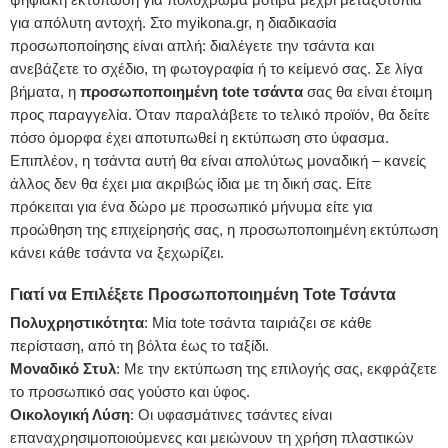
ψηφιακή εκτύπωση για πολύχρωμα μοτίβα μέχρι μεταξοτυπία
για απόλυτη αντοχή. Στο myikona.gr, η διαδικασία
προσωποποίησης είναι απλή: διαλέγετε την τσάντα και
ανεβάζετε το σχέδιο, τη φωτογραφία ή το κείμενό σας. Σε λίγα
βήματα, η
προσωποποιημένη tote τσάντα
σας θα είναι έτοιμη
προς παραγγελία. Όταν παραλάβετε το τελικό προϊόν, θα δείτε
πόσο όμορφα έχει αποτυπωθεί η εκτύπωση στο ύφασμα.
Επιπλέον, η τσάντα αυτή θα είναι απολύτως μοναδική – κανείς
άλλος δεν θα έχει μια ακριβώς ίδια με τη δική σας. Είτε
πρόκειται για ένα δώρο με προσωπικό μήνυμα είτε για
προώθηση της επιχείρησής σας, η προσωποποιημένη εκτύπωση
κάνει κάθε τσάντα να ξεχωρίζει.
Γιατί να Επιλέξετε Προσωποποιημένη Tote Τσάντα
Πολυχρηστικότητα
: Μία tote τσάντα ταιριάζει σε κάθε
περίσταση, από τη βόλτα έως το ταξίδι.
Μοναδικό Στυλ
: Με την εκτύπωση της επιλογής σας, εκφράζετε
το προσωπικό σας γούστο και ύφος.
Οικολογική Λύση
: Οι υφασμάτινες τσάντες είναι
επαναχρησιμοποιούμενες και μειώνουν τη χρήση πλαστικών