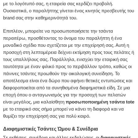
με το λογότυπό σας, η εταιρεία σας κερδίζει προβολή.
Ουσιαστικά, ο παραλήπτης γίνεται ένας κινητός πρεσβευτής του
brand σας στην καθημερινότητά του.
Επιπλέον, μπορείτε να προσωποποιήσετε την τσάντα
περαιτέρω, προσθέτοντας το όνομα του παραλήπτη ή ένα
μοναδικό σχέδιο που σχετίζεται με την επιχείρησή σας. Αυτή η
προσοχή στη λεπτομέρεια δείχνει εκτίμηση προς τους πελάτες ή
τους υπαλλήλους σας. Παράλληλα, ενισχύει την εταιρική σας
ταυτότητα με έναν φιλικό προς το περιβάλλον τρόπο, καθώς οι
πάνινες τσάντες προωθούν την οικολογική συνείδηση. Το
αποτέλεσμα είναι ένα δώρο που αφήνει θετικές εντυπώσεις και
διαφοροποιείται από τα συνηθισμένα διαφημιστικά είδη. Σε μια
εποχή όπου ο ανταγωνισμός για την προσοχή των πελατών
είναι μεγάλος, μια καλαίσθητη
προσωποποιημένη τσάντα tote
με το εταιρικό σας σήμα μπορεί να κάνει τη διαφορά και να
θυμίζει την επιχείρησή σας για πολύ καιρό.
Διαφημιστικές Τσάντες Ώμου & Συνέδρια
Σε εκθέσεις, συνέδρια και άλλες εκδηλώσεις, οι
διαφημιστικές