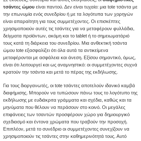
τσάντες ώμου
είναι παντού. Δεν είναι τυχαίο: μια tote τσάντα με
την επωνυμία ενός συνεδρίου ή με τα λογότυπα των χορηγών
είναι απαραίτητη για τους συμμετέχοντες. Οι επισκέπτες
χρησιμοποιούν αυτές τις τσάντες για να μεταφέρουν φυλλάδια,
δείγματα προϊόντων, ακόμη και το tablet ή το σημειωματάριό
τους κατά τη διάρκεια του συνεδρίου. Μια ανθεκτική τσάντα
ώμου tote εξασφαλίζει ότι όλα αυτά τα αντικείμενα
μεταφέρονται με ασφάλεια και άνεση. Εξίσου σημαντικό, όμως,
είναι ότι λειτουργεί και ως αναμνηστικό: οι συμμετέχοντες συχνά
κρατούν την τσάντα και μετά το πέρας της εκδήλωσης.
Για τους διοργανωτές, οι tote τσάντες αποτελούν ιδανικό καμβά
διαφήμισης. Μπορούν να τυπώσουν πάνω τους το λογότυπο της
εκδήλωσης με ευδιάκριτα γράμματα και σχέδια, καθώς και τα
μηνύματα που θέλουν να περάσουν στο κοινό. Οι μεγάλες
επιφάνειες των τσαντών προσφέρουν χώρο για δημιουργικό
σχεδιασμό και έντονα χρώματα που τραβούν την προσοχή.
Επιπλέον, μετά το συνέδριο οι συμμετέχοντες συνεχίζουν να
χρησιμοποιούν τις τσάντες στην καθημερινότητά τους. Αυτό