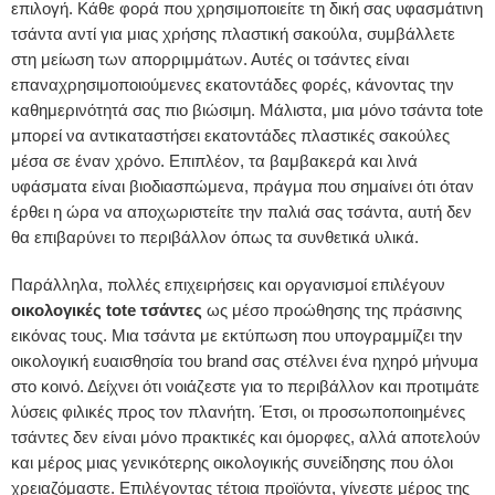
επιλογή. Κάθε φορά που χρησιμοποιείτε τη δική σας υφασμάτινη
τσάντα αντί για μιας χρήσης πλαστική σακούλα, συμβάλλετε
στη μείωση των απορριμμάτων. Αυτές οι τσάντες είναι
επαναχρησιμοποιούμενες εκατοντάδες φορές, κάνοντας την
καθημερινότητά σας πιο βιώσιμη. Μάλιστα, μια μόνο τσάντα tote
μπορεί να αντικαταστήσει εκατοντάδες πλαστικές σακούλες
μέσα σε έναν χρόνο. Επιπλέον, τα βαμβακερά και λινά
υφάσματα είναι βιοδιασπώμενα, πράγμα που σημαίνει ότι όταν
έρθει η ώρα να αποχωριστείτε την παλιά σας τσάντα, αυτή δεν
θα επιβαρύνει το περιβάλλον όπως τα συνθετικά υλικά.
Παράλληλα, πολλές επιχειρήσεις και οργανισμοί επιλέγουν
οικολογικές tote τσάντες
ως μέσο προώθησης της πράσινης
εικόνας τους. Μια τσάντα με εκτύπωση που υπογραμμίζει την
οικολογική ευαισθησία του brand σας στέλνει ένα ηχηρό μήνυμα
στο κοινό. Δείχνει ότι νοιάζεστε για το περιβάλλον και προτιμάτε
λύσεις φιλικές προς τον πλανήτη. Έτσι, οι προσωποποιημένες
τσάντες δεν είναι μόνο πρακτικές και όμορφες, αλλά αποτελούν
και μέρος μιας γενικότερης οικολογικής συνείδησης που όλοι
χρειαζόμαστε. Επιλέγοντας τέτοια προϊόντα, γίνεστε μέρος της