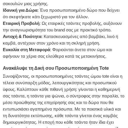
σακουλών μιας χρήσης.
Ιδανική για Δώρα
: Ένα προσωποποιημένο δώρο που δείχνει
ότι σκεφτήκατε κάτι ξεχωριστό για τον άλλον.
Εταιρική Προβολή
: Ως εταιρικές τσάντες προβολής, αυξάνουν
την αναγνωρισιμότητα του brand σας με πρακτικό τρόπο.
Αντοχή & Ποιότητα
: Κατασκευασμένες από βαμβάκι, λινό ή
καμβά, αντέχουν στον χρόνο και τη σκληρή χρήση.
Ευκολία στη Μεταφορά
: Φοριούνται άνετα στον ώμο και
αφήνουν τα χέρια σας ελεύθερα κατά τις μετακινήσεις.
Ανακάλυψε τη Δική σου Προσωποποιημένη Tote
Συνοψίζοντας, οι προσωποποιημένες τσάντες ώμου tote είναι η
τέλεια συνύπαρξη μόδας, λειτουργικότητας και προσωπικού
ύφους. Καλύπτουν κάθε πιθανή χρήση: γίνονται η καθημερινή
σας τσάντα, η τσάντα για ψώνια, ο σύντροφος στην παραλία, το
μέσο προώθησης της επιχείρησής σας και το δώρο που θα
εντυπωσιάσει αγαπημένα πρόσωπα. Με τα ποιοτικά υλικά και
τη δυνατότητα εκτύπωσης, κάθε τσάντα γίνεται ένας καμβάς
δημιουργικότητας. Η εποχή που κάθε τσάντα ήταν ίδια έχει