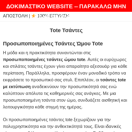
ΘΑ ΛΑΤΡΕΨΕΤΕ ΤΑ ΠΡΟΪΟΝΤΑ ΜΑΣ |
EXPRESS
ΔΟΚΙΜΑΣΤΙΚΟ WEBSITE -- ΠΑΡΑΚΑΛΩ ΜΗΝ
ΑΠΟΣΤΟΛΗ |
100% ΕΓΓΥΗΣΗ
ΚΑΝΕΤΕ ΠΑΡΑΓΓΕΛΙΕΣ
Tote Τσάντες
Προσωποποιημένες Τσάντες Ώμου Tote
Η μόδα και η πρακτικότητα συναντώνται στις
προσωποποιημένες τσάντες ώμου tote
. Αυτές οι ευρύχωρες
και στιλάτες τσάντες έχουν γίνει απαραίτητο αξεσουάρ για κάθε
περίσταση. Παράλληλα, προσφέρουν έναν μοναδικό τρόπο να
εκφράσετε το προσωπικό σας στυλ. Επιπλέον, οι
τσάντες tote
με εκτύπωση
αναδεικνύουν την προσωπικότητά σας ενώ
καλύπτουν απόλυτα τις καθημερινές σας ανάγκες. Με μια
προσωποποιημένη τσάντα στον ώμο, συνδυάζετε αισθητική και
λειτουργικότητα κάθε στιγμή της ημέρας.
Οι προσωποποιημένες τσάντες tote ξεχωρίζουν για την
πολυχρηστικότητα και την ανθεκτικότητά τους. Είναι ιδανικές