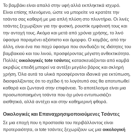
Το βαμβάκι είναι απαλό στην υφή αλλά εκπληκτικά ισχυρό.
Είναι επίσης πλενόμενο, ώστε να μπορείτε να κρατάτε την
τσάντα σας καθαρή με μια απλή πλύση στο πλυντήριο. Οι λινές
τσάντες ξεχωρίζουν για την φυσική, ρουστίκ εμφάνισή τους και
την αντοχή τους. Ακόμα και μετά από χρόνια χρήσης, το λινό
ύφασμα παραμένει αξιόπιστο και όμορφο. Ο καμβάς, από την
άλλη, είναι ένα πιο παχύ ύφασμα που συνδυάζει τις ιδιότητες του
βαμβακιού και του λινού, προσφέροντας μέγιστη ανθεκτικότητα.
Πολλές
οικολογικές tote τσάντες
κατασκευάζονται από καμβά
ακριβώς επειδή μπορεί να αντέξει μεγάλο βάρος και σκληρή
χρήση. Όλα αυτά τα υλικά προσφέρονται ιδανικά για εκτύπωση,
διασφαλίζοντας ότι το σχέδιο ή το λογότυπό σας θα αποτυπωθεί
καθαρά και ζωντανά στην επιφάνεια. Το αποτέλεσμα είναι μια
προσωποποιημένη τσάντα που όχι μόνο εντυπωσιάζει
αισθητικά, αλλά αντέχει και στην καθημερινή φθορά.
Οικολογικές και Επαναχρησιμοποιούμενες Τσάντες
Σε μια εποχή που η προστασία του περιβάλλοντος είναι
προτεραιότητα, οι tote τσάντες ξεχωρίζουν ως μια
οικολογική