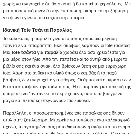
χωρίς να ανησυχείτε ότι θα σκιστεί ή θα κοπεί το χερούλι της. Με
μια προσωπική πινελιά στην εκτύπωση, ακόμα και η εξόρμηση
για ψώνια γίνεται πιο ευχάριστη εμπειρία.
Ιδανική Tote Τσάντα Παραλίας
Το καλοκαίρι, η παραλία γίνεται ο τόπος όπου μια μεγάλη
τσάντα είναι απαραίτητη. Εκεί ακριβώς λάμπουν οι tote τσάντες!
Μια
tote τσάντα για παραλία
χωράει όλα όσα χρειάζεστε για
μια μέρα στον ήλιο. Από την πετσέτα και το αντηλιακό μέχρι το
βιβλίο σας και ένα σνακ, όλα βρίσκουν θέση σε μια ευρύχωρη
tote. Χάρη στο ανθεκτικό υλικό όπως ο καμβάς ή το παχύ
βαμβάκι, δεν ανησυχείτε για φθορές. Οι άμμοι και η υγρασία δεν
θα καταστρέψουν την τσάντα σας. Η υφασμάτινη κατασκευή της
επιτρέπει να “αναπνέει” το περιεχόμενο, οπότε τα βρεγμένα
μαγιό και πετσέτες στεγνώνουν πιο εύκολα.
Παράλληλα, οι προσωποποιημένες tote παραλίας σας δίνουν
στυλ στην ξαπλώστρα. Μπορείτε να τυπώσετε ένα καλοκαιρινό
σχέδιο, το αγαπημένο σας μότο διακοπών ή ακόμα και το όνομά
σας. Έτσι η τσάντα σας θα ξεχωρίζει από των άλλων. Όχι μόνο