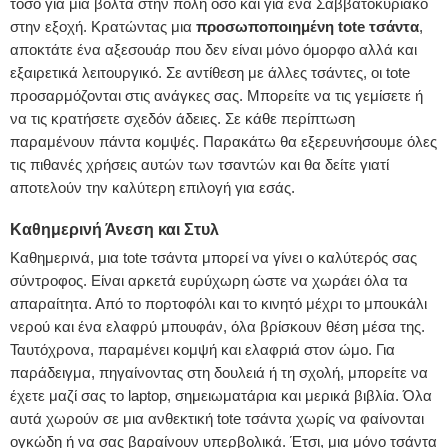
τόσο για μια βόλτα στην πόλη όσο και για ένα Σαββατοκύριακο
στην εξοχή. Κρατώντας μια
προσωποποιημένη tote τσάντα
,
αποκτάτε ένα αξεσουάρ που δεν είναι μόνο όμορφο αλλά και
εξαιρετικά λειτουργικό. Σε αντίθεση με άλλες τσάντες, οι tote
προσαρμόζονται στις ανάγκες σας. Μπορείτε να τις γεμίσετε ή
να τις κρατήσετε σχεδόν άδειες. Σε κάθε περίπτωση
παραμένουν πάντα κομψές. Παρακάτω θα εξερευνήσουμε όλες
τις πιθανές χρήσεις αυτών των τσαντών και θα δείτε γιατί
αποτελούν την καλύτερη επιλογή για εσάς.
Καθημερινή Άνεση και Στυλ
Καθημερινά, μια tote τσάντα μπορεί να γίνει ο καλύτερός σας
σύντροφος. Είναι αρκετά ευρύχωρη ώστε να χωράει όλα τα
απαραίτητα. Από το πορτοφόλι και το κινητό μέχρι το μπουκάλι
νερού και ένα ελαφρύ μπουφάν, όλα βρίσκουν θέση μέσα της.
Ταυτόχρονα, παραμένει κομψή και ελαφριά στον ώμο. Για
παράδειγμα, πηγαίνοντας στη δουλειά ή τη σχολή, μπορείτε να
έχετε μαζί σας το laptop, σημειωματάρια και μερικά βιβλία. Όλα
αυτά χωρούν σε μια ανθεκτική tote τσάντα χωρίς να φαίνονται
ογκώδη ή να σας βαραίνουν υπερβολικά. Έτσι, μια μόνο τσάντα