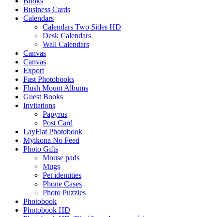
Books
Business Cards
Calendars
Calendars Two Sides HD
Desk Calendars
Wall Calendars
Canvas
Canvas
Export
Fast Photobooks
Flush Mount Albums
Guest Books
Invitations
Papyrus
Post Card
LayFlat Photobook
Myikona No Feed
Photo Gifts
Mouse pads
Mugs
Pet identities
Phone Cases
Photo Puzzles
Photobook
Photobook HD