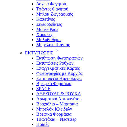
Δοχεία Φαγητού
Τσάντες Φαγητού
Μπλοκ Ζωγραφικής
Κασετίνες
Σελιδοδείκτες
Mouse Pads
Χάρακες
Μολυβοθήκες
Μπρελοκ Τσάντας
ΕΚΤΥΠΩΣΕΙΣ
Εκτύπωση Φωτογραφιών
Εκτυπώσεις Ρούχων
Επαγγελματικές Κάρτες
Φωτογραφίες με Κορνίζα
Επιτραπέζια Ημερολόγια
Βρεφικά Φορμάκια
SPACE
ΑΞΕΣΟΥΑΡ & ΡΟΥΧΑ
Αρωματικά Αυτοκινήτου
Βραχιόλια – Μαρτάκια
Μπρελόκ Κλειδιών
Βρεφικά Φορμάκια
Τσαντάκια – Νεσεσερ
Ποδιές