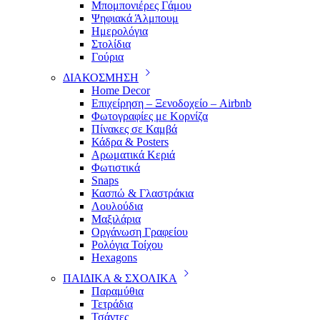
Μπομπονιέρες Γάμου
Ψηφιακά Άλμπουμ
Ημερολόγια
Στολίδια
Γούρια
ΔΙΑΚΟΣΜΗΣΗ
Home Decor
Επιχείρηση – Ξενοδοχείο – Airbnb
Φωτογραφίες με Κορνίζα
Πίνακες σε Καμβά
Κάδρα & Posters
Αρωματικά Κεριά
Φωτιστικά
Snaps
Κασπώ & Γλαστράκια
Λουλούδια
Μαξιλάρια
Οργάνωση Γραφείου
Ρολόγια Τοίχου
Hexagons
ΠΑΙΔΙΚΑ & ΣΧΟΛΙΚΑ
Παραμύθια
Τετράδια
Τσάντες