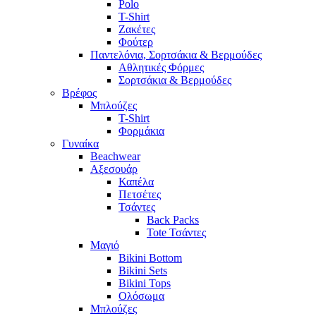
Polo
T-Shirt
Ζακέτες
Φούτερ
Παντελόνια, Σορτσάκια & Βερμούδες
Αθλητικές Φόρμες
Σορτσάκια & Βερμούδες
Βρέφος
Μπλούζες
T-Shirt
Φορμάκια
Γυναίκα
Beachwear
Αξεσουάρ
Καπέλα
Πετσέτες
Τσάντες
Back Packs
Tote Τσάντες
Μαγιό
Bikini Bottom
Bikini Sets
Bikini Tops
Ολόσωμα
Μπλούζες