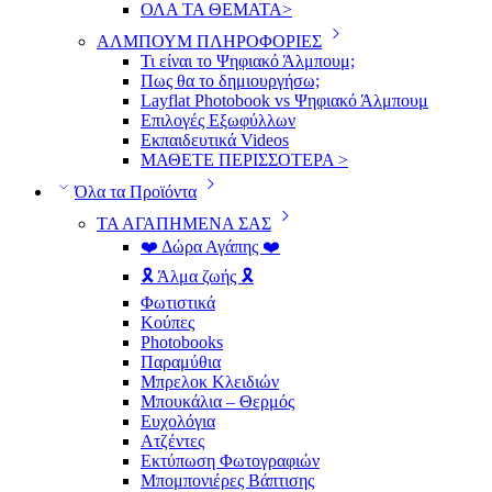
ΟΛΑ ΤΑ ΘΕΜΑΤΑ>
ΑΛΜΠΟΥΜ ΠΛΗΡΟΦΟΡΙΕΣ
Τι είναι το Ψηφιακό Άλμπουμ;
Πως θα το δημιουργήσω;
Layflat Photobook vs Ψηφιακό Άλμπουμ
Επιλογές Εξωφύλλων
Εκπαιδευτικά Videos
ΜΑΘΕΤΕ ΠΕΡΙΣΣΟΤΕΡΑ >
Όλα τα Προϊόντα
ΤΑ ΑΓΑΠΗΜΕΝΑ ΣΑΣ
❤️ Δώρα Αγάπης ❤️
🎗️ Άλμα ζωής 🎗️
Φωτιστικά
Κούπες
Photobooks
Παραμύθια
Μπρελοκ Κλειδιών
Μπουκάλια – Θερμός
Ευχολόγια
Ατζέντες
Εκτύπωση Φωτογραφιών
Μπομπονιέρες Βάπτισης