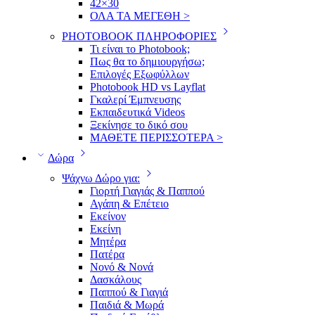
42×30
ΟΛΑ ΤΑ ΜΕΓΕΘΗ >
PHOTOBOOK ΠΛΗΡΟΦΟΡΙΕΣ
Τι είναι το Photobook;
Πως θα το δημιουργήσω;
Επιλογές Εξωφύλλων
Photobook HD vs Layflat
Γκαλερί Έμπνευσης
Εκπαιδευτικά Videos
Ξεκίνησε το δικό σου
ΜΑΘΕΤΕ ΠΕΡΙΣΣΟΤΕΡΑ >
Δώρα
Ψάχνω Δώρο για:
Γιορτή Γιαγιάς & Παππού
Αγάπη & Επέτειο
Εκείνον
Εκείνη
Μητέρα
Πατέρα
Νονό & Νονά
Δασκάλους
Παππού & Γιαγιά
Παιδιά & Μωρά