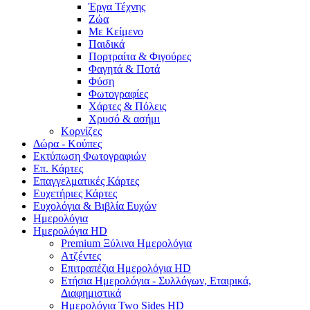
Έργα Τέχνης
Ζώα
Με Κείμενο
Παιδικά
Πορτραίτα & Φιγούρες
Φαγητά & Ποτά
Φύση
Φωτογραφίες
Χάρτες & Πόλεις
Χρυσό & ασήμι
Κορνίζες
Δώρα - Κούπες
Εκτύπωση Φωτογραφιών
Επ. Κάρτες
Επαγγελματικές Κάρτες
Ευχετήριες Κάρτες
Ευχολόγια & Βιβλία Ευχών
Ημερολόγια
Ημερολόγια HD
Premium Ξύλινα Ημερολόγια
Ατζέντες
Επιτραπέζια Ημερολόγια HD
Ετήσια Ημερολόγια - Συλλόγων, Εταιρικά,
Διαφημιστικά
Ημερολόγια Two Sides HD