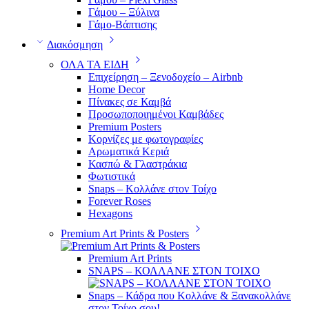
Γάμου – Ξύλινα
Γάμο-Βάπτισης
Διακόσμηση
ΟΛΑ ΤΑ ΕΙΔΗ
Επιχείρηση – Ξενοδοχείο – Airbnb
Home Decor
Πίνακες σε Καμβά
Προσωποποιημένοι Καμβάδες
Premium Posters
Κορνίζες με φωτογραφίες
Αρωματικά Κεριά
Κασπώ & Γλαστράκια
Φωτιστικά
Snaps – Κολλάνε στον Τοίχο
Forever Roses
Hexagons
Premium Art Prints & Posters
Premium Art Prints
SNAPS – ΚΟΛΛΑΝΕ ΣΤΟΝ ΤΟΙΧΟ
Snaps – Κάδρα που Κολλάνε & Ξανακολλάνε
στον Τοίχο σου!