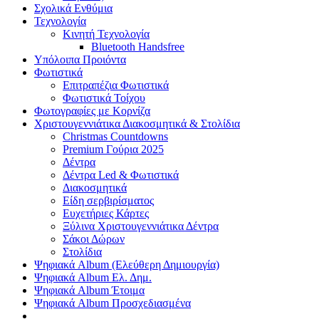
Σχολικά Ενθύμια
Τεχνολογία
Κινητή Τεχνολογία
Bluetooth Handsfree
Υπόλοιπα Προιόντα
Φωτιστικά
Επιτραπέζια Φωτιστικά
Φωτιστικά Τοίχου
Φωτογραφίες με Κορνίζα
Χριστουγεννιάτικα Διακοσμητικά & Στολίδια
Christmas Countdowns
Premium Γούρια 2025
Δέντρα
Δέντρα Led & Φωτιστικά
Διακοσμητικά
Είδη σερβιρίσματος
Ευχετήριες Κάρτες
Ξύλινα Χριστουγεννιάτικα Δέντρα
Σάκοι Δώρων
Στολίδια
Ψηφιακά Album (Ελεύθερη Δημιουργία)
Ψηφιακά Album Ελ. Δημ.
Ψηφιακά Album Έτοιμα
Ψηφιακά Album Προσχεδιασμένα