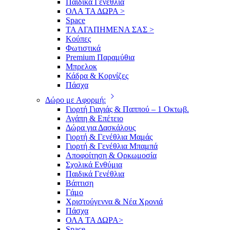
Παιδικά Γενέθλια
ΟΛΑ ΤΑ ΔΩΡΑ >
Space
ΤΑ ΑΓΑΠΗΜΕΝΑ ΣΑΣ >
Κούπες
Φωτιστικά
Premium Παραμύθια
Μπρελοκ
Κάδρα & Κορνίζες
Πάσχα
Δώρο με Αφορμή:
Γιορτή Γιαγιάς & Παππού – 1 Οκτωβ.
Αγάπη & Επέτειο
Δώρα για Δασκάλους
Γιορτή & Γενέθλια Μαμάς
Γιορτή & Γενέθλια Μπαμπά
Αποφοίτηση & Ορκωμοσία
Σχολικά Ενθύμια
Παιδικά Γενέθλια
Βάπτιση
Γάμο
Χριστούγεννα & Νέα Χρονιά
Πάσχα
ΟΛΑ ΤΑ ΔΩΡΑ>
Space