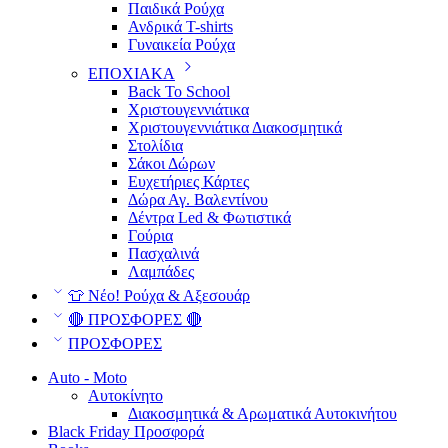
Παιδικά Ρούχα
Ανδρικά T-shirts
Γυναικεία Ρούχα
ΕΠΟΧΙΑΚΑ
Back To School
Χριστουγεννιάτικα
Χριστουγεννιάτικα Διακοσμητικά
Στολίδια
Σάκοι Δώρων
Ευχετήριες Κάρτες
Δώρα Αγ. Βαλεντίνου
Δέντρα Led & Φωτιστικά
Γούρια
Πασχαλινά
Λαμπάδες
👕 Νέο! Ρούχα & Αξεσουάρ
🔴 ΠΡΟΣΦΟΡΕΣ 🔴
ΠΡΟΣΦΟΡΕΣ
Auto - Moto
Αυτοκίνητο
Διακοσμητικά & Αρωματικά Αυτοκινήτου
Black Friday Προσφορά