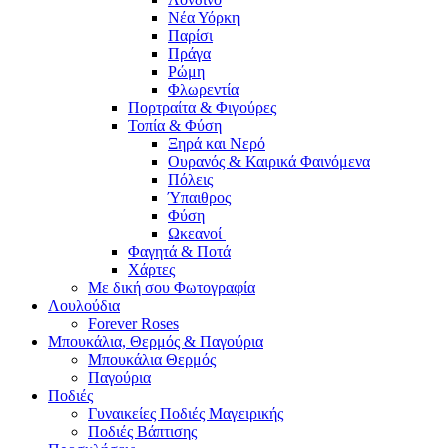
Νέα Υόρκη
Παρίσι
Πράγα
Ρώμη
Φλωρεντία
Πορτραίτα & Φιγούρες
Τοπία & Φύση
Ξηρά και Νερό
Ουρανός & Καιρικά Φαινόμενα
Πόλεις
Ύπαιθρος
Φύση
Ωκεανοί
Φαγητά & Ποτά
Χάρτες
Με δική σου Φωτογραφία
Λουλούδια
Forever Roses
Μπουκάλια, Θερμός & Παγούρια
Μπουκάλια Θερμός
Παγούρια
Ποδιές
Γυναικείες Ποδιές Μαγειρικής
Ποδιές Βάπτισης