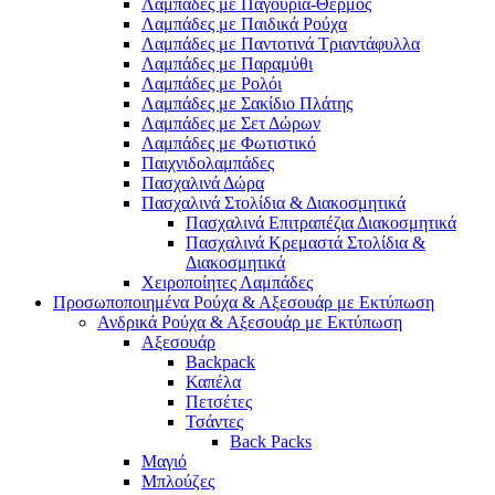
Λαμπάδες με Παγούρια-Θερμός
Λαμπάδες με Παιδικά Ρούχα
Λαμπάδες με Παντοτινά Τριαντάφυλλα
Λαμπάδες με Παραμύθι
Λαμπάδες με Ρολόι
Λαμπάδες με Σακίδιο Πλάτης
Λαμπάδες με Σετ Δώρων
Λαμπάδες με Φωτιστικό
Παιχνιδολαμπάδες
Πασχαλινά Δώρα
Πασχαλινά Στολίδια & Διακοσμητικά
Πασχαλινά Επιτραπέζια Διακοσμητικά
Πασχαλινά Κρεμαστά Στολίδια &
Διακοσμητικά
Χειροποίητες Λαμπάδες
Προσωποποιημένα Ρούχα & Αξεσουάρ με Εκτύπωση
Ανδρικά Ρούχα & Αξεσουάρ με Εκτύπωση
Αξεσουάρ
Backpack
Καπέλα
Πετσέτες
Τσάντες
Back Packs
Μαγιό
Μπλούζες