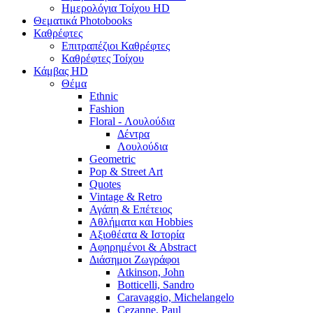
Ημερολόγια Τοίχου HD
Θεματικά Photobooks
Καθρέφτες
Επιτραπέζιοι Καθρέφτες
Καθρέφτες Τοίχου
Κάμβας HD
Θέμα
Ethnic
Fashion
Floral - Λουλούδια
Δέντρα
Λουλούδια
Geometric
Pop & Street Art
Quotes
Vintage & Retro
Αγάπη & Επέτειος
Αθλήματα και Hobbies
Αξιοθέατα & Ιστορία
Αφηρημένοι & Abstract
Διάσημοι Ζωγράφοι
Atkinson, John
Botticelli, Sandro
Caravaggio, Michelangelo
Cezanne, Paul