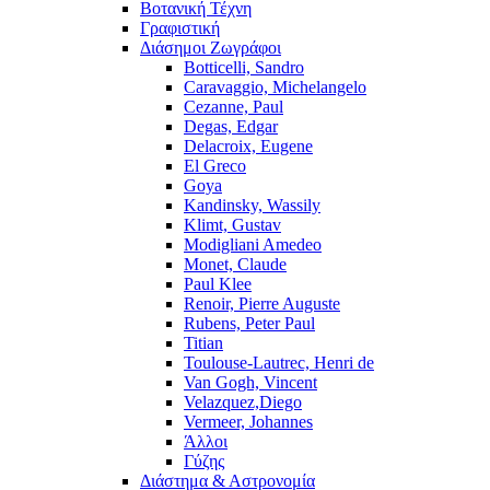
Βοτανική Τέχνη
Γραφιστική
Διάσημοι Ζωγράφοι
Botticelli, Sandro
Caravaggio, Michelangelo
Cezanne, Paul
Degas, Edgar
Delacroix, Eugene
El Greco
Goya
Kandinsky, Wassily
Klimt, Gustav
Modigliani Amedeo
Monet, Claude
Paul Klee
Renoir, Pierre Auguste
Rubens, Peter Paul
Titian
Toulouse-Lautrec, Henri de
Van Gogh, Vincent
Velazquez,Diego
Vermeer, Johannes
Άλλοι
Γύζης
Διάστημα & Αστρονομία