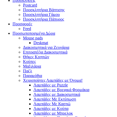
Προσκλήσεις
Postcard
Προσκλητήρια Βάπτισης
Προσκλητήρια Γάμου
Προσκλητήρια Πάπυρος
Προσφορές
Feed
Προσωποποιημένα Δώρα
Mouse pads
Deskmat
Διακοσμητικά για Ζευγάρια
Επιτραπέζια Διακοσμητικά
Θήκες Κινητών
Κούπες
Μαξιλάρια
Παζλ
Παραμύθια
Χειροποίητες Λαμπάδες με Όνομα!
Λαμπάδες με Puzzle
Λαμπάδες με Βρεφικά Φορμάκια
Λαμπάδες με Διακοσμητικά
Λαμπάδες Με Εκτύπωση
Λαμπάδες Με Κασπώ
Λαμπάδες με Κούπα
Λαμπάδες με Μπρελοκ