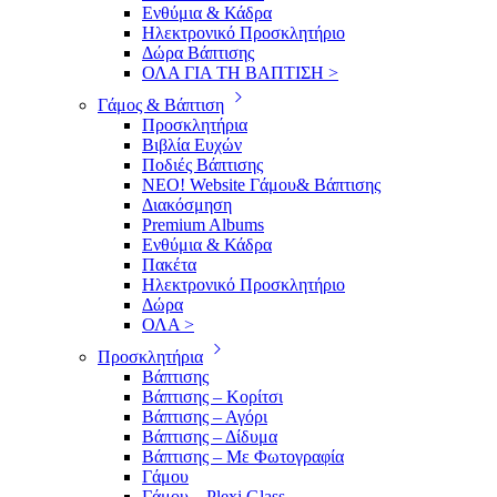
Ενθύμια & Κάδρα
Ηλεκτρονικό Προσκλητήριο
Δώρα Βάπτισης
ΟΛΑ ΓΙΑ ΤΗ ΒΑΠΤΙΣΗ >
Γάμος & Βάπτιση
Προσκλητήρια
Βιβλία Ευχών
Ποδιές Βάπτισης
ΝΕΟ! Website Γάμου& Βάπτισης
Διακόσμηση
Premium Albums
Ενθύμια & Κάδρα
Πακέτα
Ηλεκτρονικό Προσκλητήριο
Δώρα
ΟΛΑ >
Προσκλητήρια
Βάπτισης
Βάπτισης – Κορίτσι
Βάπτισης – Αγόρι
Βάπτισης – Δίδυμα
Βάπτισης – Με Φωτογραφία
Γάμου
Γάμου – Plexi Glass