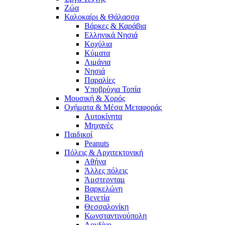
Ζώα
Καλοκαίρι & Θάλασσα
Βάρκες & Καράβια
Ελληνικά Νησιά
Κοχύλια
Κύματα
Λιμάνια
Νησιά
Παραλίες
Υποβρύχια Τοπία
Μουσική & Χορός
Οχήματα & Μέσα Μεταφοράς
Αυτοκίνητα
Μηχανές
Παιδικοί
Peanuts
Πόλεις & Αρχιτεκτονική
Αθήνα
Άλλες πόλεις
Άμστερνταμ
Βαρκελώνη
Βενετία
Θεσσαλονίκη
Κωνσταντινούπολη
Λονδίνο