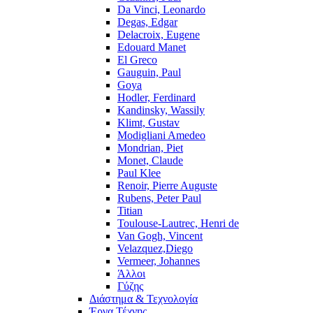
Da Vinci, Leonardo
Degas, Edgar
Delacroix, Eugene
Edouard Manet
El Greco
Gauguin, Paul
Goya
Hodler, Ferdinard
Kandinsky, Wassily
Klimt, Gustav
Modigliani Amedeo
Mondrian, Piet
Monet, Claude
Paul Klee
Renoir, Pierre Auguste
Rubens, Peter Paul
Titian
Toulouse-Lautrec, Henri de
Van Gogh, Vincent
Velazquez,Diego
Vermeer, Johannes
Άλλοι
Γύζης
Διάστημα & Τεχνολογία
Έργα Τέχνης