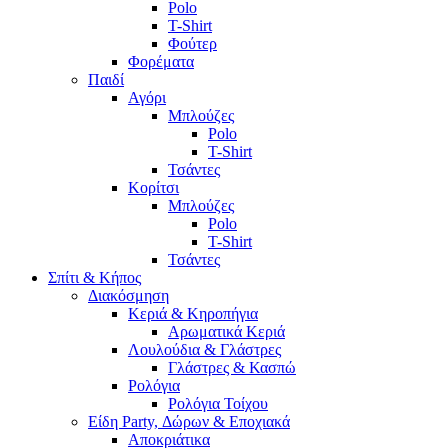
Polo
T-Shirt
Φούτερ
Φορέματα
Παιδί
Αγόρι
Μπλούζες
Polo
T-Shirt
Τσάντες
Κορίτσι
Μπλούζες
Polo
T-Shirt
Τσάντες
Σπίτι & Κήπος
Διακόσμηση
Κεριά & Κηροπήγια
Αρωματικά Κεριά
Λουλούδια & Γλάστρες
Γλάστρες & Κασπώ
Ρολόγια
Ρολόγια Τοίχου
Είδη Party, Δώρων & Εποχιακά
Αποκριάτικα