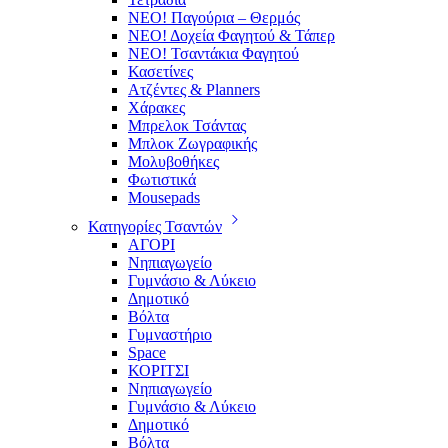
ΝΕΟ! Παγούρια – Θερμός
ΝΕΟ! Δοχεία Φαγητού & Τάπερ
ΝΕΟ! Τσαντάκια Φαγητού
Κασετίνες
Ατζέντες & Planners
Χάρακες
Μπρελοκ Τσάντας
Μπλοκ Ζωγραφικής
Μολυβοθήκες
Φωτιστικά
Mousepads
Κατηγορίες Τσαντών
ΑΓΟΡΙ
Νηπιαγωγείο
Γυμνάσιο & Λύκειο
Δημοτικό
Βόλτα
Γυμναστήριο
Space
ΚΟΡΙΤΣΙ
Νηπιαγωγείο
Γυμνάσιο & Λύκειο
Δημοτικό
Βόλτα