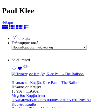
Paul Klee
Φίλτρα
Φίλτρα
Ταξινόμηση κατά
...
Sale
Limited
Πίνακας σε Καμβά, Klee Paul – The Balloon
Πίνακας σε Καμβά
Price
15.95
€
–
119.95
€
range:
Μέγεθος Καμβά (cm)
15.95€
30x40
40x60
50x80
65x100
80x120
100x150
120x180
through
Κορνίζα Καμβά