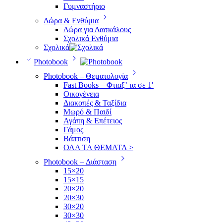
Γυμναστήριο
Δώρα & Ενθύμια
Δώρα για Δασκάλους
Σχολικά Ενθύμια
Σχολικά
Photobook
Photobook – Θεματολογία
Fast Books – Φτιαξ’ τα σε 1′
Οικογένεια
Διακοπές & Ταξίδια
Μωρό & Παιδί
Αγάπη & Επέτειος
Γάμος
Βάπτιση
ΟΛΑ ΤΑ ΘΕΜΑΤΑ >
Photobook – Διάσταση
15×20
15×15
20×20
20×30
30×20
30×30