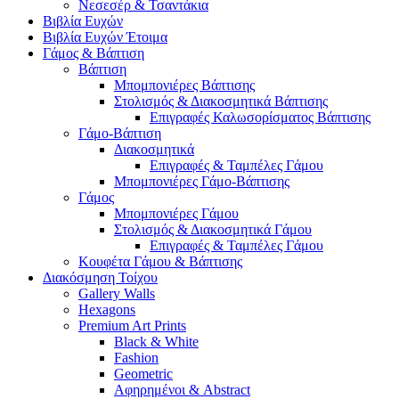
Νεσεσέρ & Τσαντάκια
Βιβλία Ευχών
Βιβλία Ευχών Έτοιμα
Γάμος & Βάπτιση
Βάπτιση
Μπομπονιέρες Βάπτισης
Στολισμός & Διακοσμητικά Βάπτισης
Επιγραφές Καλωσορίσματος Βάπτισης
Γάμο-Βάπτιση
Διακοσμητικά
Επιγραφές & Ταμπέλες Γάμου
Μπομπονιέρες Γάμο-Βάπτισης
Γάμος
Μπομπονιέρες Γάμου
Στολισμός & Διακοσμητικά Γάμου
Επιγραφές & Ταμπέλες Γάμου
Κουφέτα Γάμου & Βάπτισης
Διακόσμηση Τοίχου
Gallery Walls
Hexagons
Premium Art Prints
Black & White
Fashion
Geometric
Αφηρημένοι & Abstract