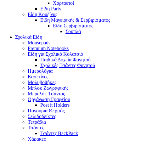
Χαρταετοί
Είδη Party
Είδη Κουζίνας
Είδη Μαγειρικής & Σερβιρίσματος
Είδη Σερβιρίσματος
Σουπλά
Σχολικά Είδη
Mousepads
Premium Notebooks
Είδη για Σχολικό Κολατσιό
Παιδικά Δοχεία Φαγητού
Σχολικές Τσάντες Φαγητού
Ημερολόγια
Κασετίνες
Μολυβοθήκες
Μπλοκ Ζωγραφικής
Μπρελόκ Τσάντας
Οργάνωση Γραφείου
Post it Holders
Παγούρια Θερμός
Σελιδοδείκτες
Τετράδια
Τσάντες
Τσάντες BackPack
Χάρακες