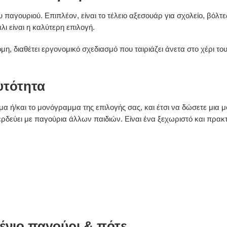
υ παγουριού. Επιπλέον, είναι το τέλειο αξεσουάρ για σχολείο, βόλτε
ι είναι η καλύτερη επιλογή.
μη, διαθέτει εργονομικό σχεδιασμό που ταιριάζει άνετα στο χέρι του
υτότητα
 ή/και το μονόγραμμα της επιλογής σας, και έτσι να δώσετε μια μον
περδεύει με παγούρια άλλων παιδιών. Είναι ένα ξεχωριστό και πρακ
νένιο παγούρι & πότε