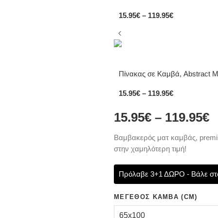
15.95
€
–
119.95
€
Πίνακας σε Καμβά, Abstract M
15.95
€
–
119.95
€
15.95
€
–
119.95
€
Bαμβακερός ματ καμβάς, premiu
στην χαμηλότερη τιμή!
Πρόλαβε 3+1 ΔΩΡΟ - Βάλε στο
ΜΈΓΕΘΟΣ ΚΑΜΒΆ (CM)