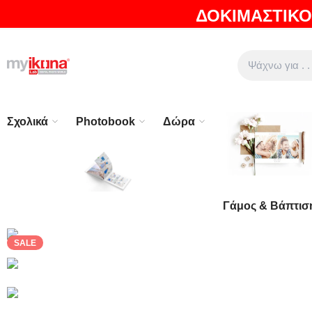
ΔΟΚΙΜΑΣΤΙΚΟ
ΘΑ ΛΑΤΡΕΨΕΤΕ ΤΑ ΠΡΟΪΟΝΤΑ ΜΑΣ |
EXPRESS ΑΠΟΣΤΟ
Σχολικά
Photobook
Δώρα
Γάμος & Βάπτισ
SALE