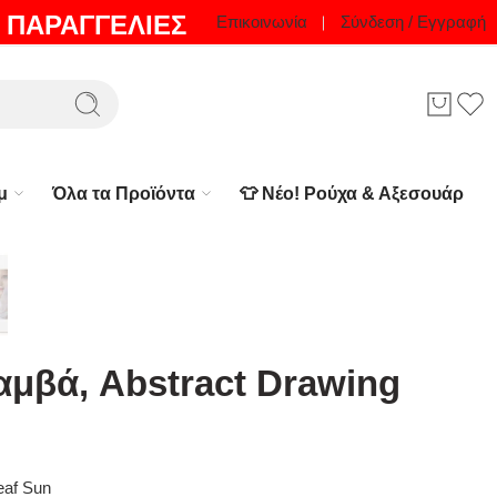
 ΠΑΡΑΓΓΕΛΙΕΣ
Επικοινωνία
Σύνδεση / Εγγραφή
μ
Όλα τα Προϊόντα
👕 Νέο! Ρούχα & Αξεσουάρ
αμβά, Abstract Drawing
eaf Sun