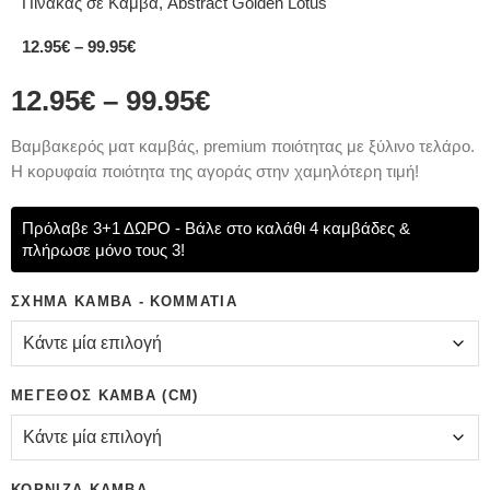
Πίνακας σε Καμβά, Abstract Golden Lotus
12.95
€
–
99.95
€
12.95
€
–
99.95
€
Bαμβακερός ματ καμβάς, premium ποιότητας με ξύλινο τελάρο.
Η κορυφαία ποιότητα της αγοράς στην χαμηλότερη τιμή!
Πρόλαβε 3+1 ΔΩΡΟ - Βάλε στο καλάθι 4 καμβάδες &
πλήρωσε μόνο τους 3!
ΣΧΉΜΑ ΚΑΜΒΆ - ΚΟΜΜΆΤΙΑ
ΜΈΓΕΘΟΣ ΚΑΜΒΆ (CM)
ΚΟΡΝΊΖΑ ΚΑΜΒΆ