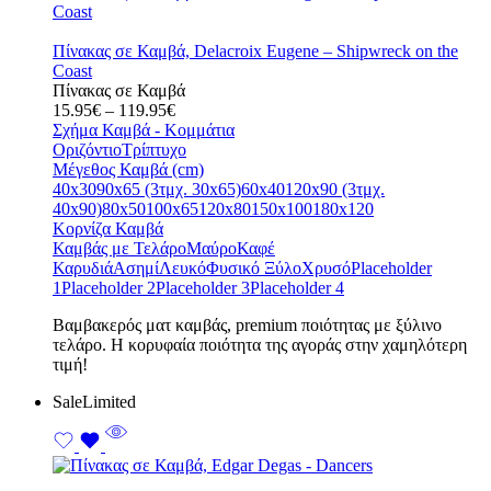
Πίνακας σε Καμβά, Delacroix Eugene – Shipwreck on the
Coast
Πίνακας σε Καμβά
Price
15.95
€
–
119.95
€
range:
Σχήμα Καμβά - Κομμάτια
15.95€
Οριζόντιο
Τρίπτυχο
through
Μέγεθος Καμβά (cm)
119.95€
40x30
90x65 (3τμχ. 30x65)
60x40
120x90 (3τμχ.
40x90)
80x50
100x65
120x80
150x100
180x120
Κορνίζα Καμβά
Καμβάς με Τελάρο
Μαύρο
Καφέ
Καρυδιά
Ασημί
Λευκό
Φυσικό Ξύλο
Χρυσό
Placeholder
1
Placeholder 2
Placeholder 3
Placeholder 4
Bαμβακερός ματ καμβάς, premium ποιότητας με ξύλινο
τελάρο. Η κορυφαία ποιότητα της αγοράς στην χαμηλότερη
τιμή!
Sale
Limited