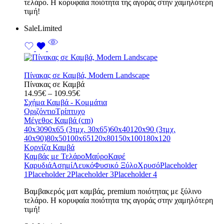
τελάρο. Η κορυφαία ποιότητα της αγοράς στην χαμηλότερη
τιμή!
Sale
Limited
Πίνακας σε Καμβά, Modern Landscape
Πίνακας σε Καμβά
Price
14.95
€
–
109.95
€
range:
Σχήμα Καμβά - Κομμάτια
14.95€
Οριζόντιο
Τρίπτυχο
through
Μέγεθος Καμβά (cm)
109.95€
40x30
90x65 (3τμχ. 30x65)
60x40
120x90 (3τμχ.
40x90)
80x50
100x65
120x80
150x100
180x120
Κορνίζα Καμβά
Καμβάς με Τελάρο
Μαύρο
Καφέ
Καρυδιά
Ασημί
Λευκό
Φυσικό Ξύλο
Χρυσό
Placeholder
1
Placeholder 2
Placeholder 3
Placeholder 4
Bαμβακερός ματ καμβάς, premium ποιότητας με ξύλινο
τελάρο. Η κορυφαία ποιότητα της αγοράς στην χαμηλότερη
τιμή!