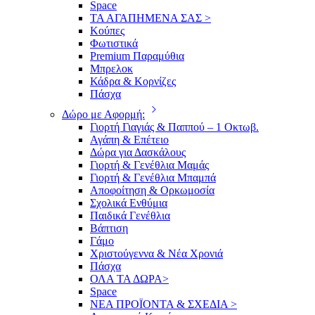
Space
ΤΑ ΑΓΑΠΗΜΕΝΑ ΣΑΣ >
Κούπες
Φωτιστικά
Premium Παραμύθια
Μπρελοκ
Κάδρα & Κορνίζες
Πάσχα
Δώρο με Αφορμή:
Γιορτή Γιαγιάς & Παππού – 1 Οκτωβ.
Αγάπη & Επέτειο
Δώρα για Δασκάλους
Γιορτή & Γενέθλια Μαμάς
Γιορτή & Γενέθλια Μπαμπά
Αποφοίτηση & Ορκωμοσία
Σχολικά Ενθύμια
Παιδικά Γενέθλια
Βάπτιση
Γάμο
Χριστούγεννα & Νέα Χρονιά
Πάσχα
ΟΛΑ ΤΑ ΔΩΡΑ>
Space
ΝΕΑ ΠΡΟΪΟΝΤΑ & ΣΧΕΔΙΑ >