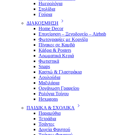
Ημερολόγια
Στολίδια
Γούρια
ΔΙΑΚΟΣΜΗΣΗ
Home Decor
Επιχείρηση – Ξενοδοχείο – Airbnb
Φωτογραφίες με Κορνίζα
Πίνακες σε Καμβά
Κάδρα & Posters
Αρωματικά Κεριά
Φωτιστικά
Snaps
Κασπώ & Γλαστράκια
Λουλούδια
Μαξιλάρια
Οργάνωση Γραφείου
Ρολόγια Τοίχου
Hexagons
ΠΑΙΔΙΚΑ & ΣΧΟΛΙΚΑ
Παραμύθια
Τετράδια
Τσάντες
Δοχεία Φαγητού
Τσάντες Φαγητού