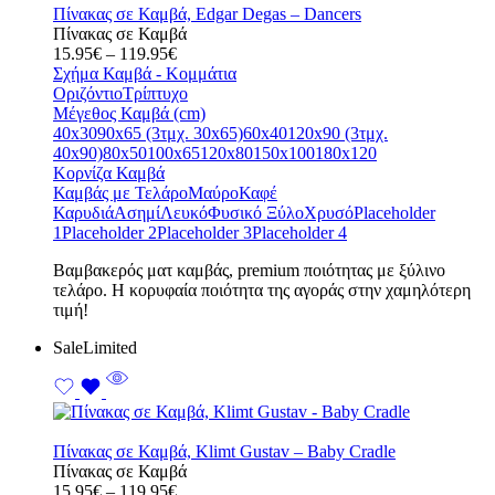
Πίνακας σε Καμβά, Edgar Degas – Dancers
Πίνακας σε Καμβά
Price
15.95
€
–
119.95
€
range:
Σχήμα Καμβά - Κομμάτια
15.95€
Οριζόντιο
Τρίπτυχο
through
Μέγεθος Καμβά (cm)
119.95€
40x30
90x65 (3τμχ. 30x65)
60x40
120x90 (3τμχ.
40x90)
80x50
100x65
120x80
150x100
180x120
Κορνίζα Καμβά
Καμβάς με Τελάρο
Μαύρο
Καφέ
Καρυδιά
Ασημί
Λευκό
Φυσικό Ξύλο
Χρυσό
Placeholder
1
Placeholder 2
Placeholder 3
Placeholder 4
Bαμβακερός ματ καμβάς, premium ποιότητας με ξύλινο
τελάρο. Η κορυφαία ποιότητα της αγοράς στην χαμηλότερη
τιμή!
Sale
Limited
Πίνακας σε Καμβά, Klimt Gustav – Baby Cradle
Πίνακας σε Καμβά
Price
15.95
€
–
119.95
€