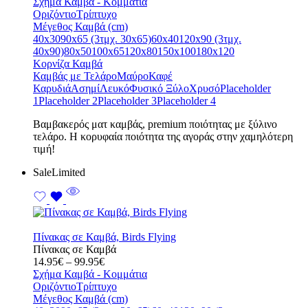
range:
Σχήμα Καμβά - Κομμάτια
14.95€
Οριζόντιο
Τρίπτυχο
through
Μέγεθος Καμβά (cm)
99.95€
40x30
90x65 (3τμχ. 30x65)
60x40
120x90 (3τμχ.
40x90)
80x50
100x65
120x80
150x100
180x120
Κορνίζα Καμβά
Καμβάς με Τελάρο
Μαύρο
Καφέ
Καρυδιά
Ασημί
Λευκό
Φυσικό Ξύλο
Χρυσό
Placeholder
1
Placeholder 2
Placeholder 3
Placeholder 4
Bαμβακερός ματ καμβάς, premium ποιότητας με ξύλινο
τελάρο. Η κορυφαία ποιότητα της αγοράς στην χαμηλότερη
τιμή!
Sale
Limited
Πίνακας σε Καμβά, Birds Flying
Πίνακας σε Καμβά
Price
14.95
€
–
99.95
€
range:
Σχήμα Καμβά - Κομμάτια
14.95€
Οριζόντιο
Τρίπτυχο
through
Μέγεθος Καμβά (cm)