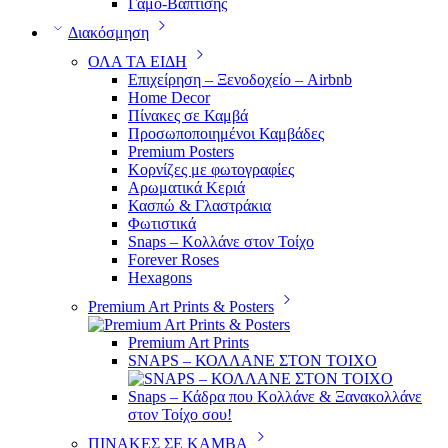
Γάμο-Βάπτισης
Διακόσμηση
ΟΛΑ ΤΑ ΕΙΔΗ
Επιχείρηση – Ξενοδοχείο – Airbnb
Home Decor
Πίνακες σε Καμβά
Προσωποποιημένοι Καμβάδες
Premium Posters
Κορνίζες με φωτογραφίες
Αρωματικά Κεριά
Κασπώ & Γλαστράκια
Φωτιστικά
Snaps – Κολλάνε στον Τοίχο
Forever Roses
Hexagons
Premium Art Prints & Posters
Premium Art Prints
SNAPS – ΚΟΛΛΑΝΕ ΣΤΟΝ ΤΟΙΧΟ
Snaps – Κάδρα που Κολλάνε & Ξανακολλάνε
στον Τοίχο σου!
ΠΙΝΑΚΕΣ ΣΕ ΚΑΜΒΑ