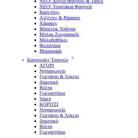
ΝΕΟ! Δοχεία Φαγητού & Τάπερ
ΝΕΟ! Τσαντάκια Φαγητού
Κασετίνες
Ατζέντες & Planners
Χάρακες
Μπρελοκ Τσάντας
Μπλοκ Ζωγραφικής
Μολυβοθήκες
Φωτιστικά
Mousepads
Κατηγορίες Τσαντών
ΑΓΟΡΙ
Νηπιαγωγείο
Γυμνάσιο & Λύκειο
Δημοτικό
Βόλτα
Γυμναστήριο
Space
ΚΟΡΙΤΣΙ
Νηπιαγωγείο
Γυμνάσιο & Λύκειο
Δημοτικό
Βόλτα
Γυμναστήριο