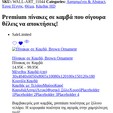
SKU:
WALL-ART_11044
Categories:
Αφηρημένοι & Abstract
,
Έργα Τέχνης
,
Θέμα
,
Κάμβας HD
Premium πίνακες σε καμβά που σίγουρα
θέλεις να αποκτήσεις!
Sale
Limited
Πίνακας σε Καμβά, Brown Ornament
Πίνακας σε Καμβά
Price
14.95
€
–
99.95
€
range:
Μέγεθος Καμβά (cm)
14.95€
30x40
40x60
50x80
65x100
80x120
100x150
120x180
through
Κορνίζα Καμβά
99.95€
Καμβάς με Τελάρο
Μαύρο
Καφέ
Καρυδιά
Ασημί
Λευκό
Φυσικό Ξύλο
Χρυσό
Placeholder
1
Placeholder 2
Placeholder 3
Placeholder 4
Bαμβακερός ματ καμβάς, premium ποιότητας με ξύλινο
τελάρο. Η κορυφαία ποιότητα της αγοράς στην χαμηλότερη
τιμή!