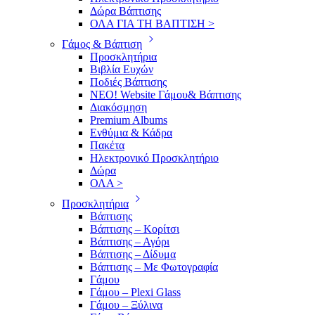
Δώρα Βάπτισης
ΟΛΑ ΓΙΑ ΤΗ ΒΑΠΤΙΣΗ >
Γάμος & Βάπτιση
Προσκλητήρια
Βιβλία Ευχών
Ποδιές Βάπτισης
ΝΕΟ! Website Γάμου& Βάπτισης
Διακόσμηση
Premium Albums
Ενθύμια & Κάδρα
Πακέτα
Ηλεκτρονικό Προσκλητήριο
Δώρα
ΟΛΑ >
Προσκλητήρια
Βάπτισης
Βάπτισης – Κορίτσι
Βάπτισης – Αγόρι
Βάπτισης – Δίδυμα
Βάπτισης – Με Φωτογραφία
Γάμου
Γάμου – Plexi Glass
Γάμου – Ξύλινα