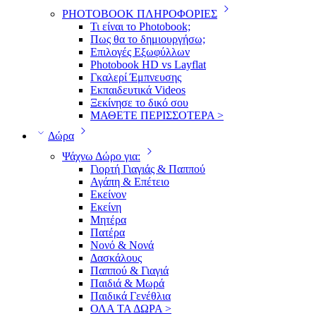
PHOTOBOOK ΠΛΗΡΟΦΟΡΙΕΣ
Τι είναι το Photobook;
Πως θα το δημιουργήσω;
Επιλογές Εξωφύλλων
Photobook HD vs Layflat
Γκαλερί Έμπνευσης
Εκπαιδευτικά Videos
Ξεκίνησε το δικό σου
ΜΑΘΕΤΕ ΠΕΡΙΣΣΟΤΕΡΑ >
Δώρα
Ψάχνω Δώρο για:
Γιορτή Γιαγιάς & Παππού
Αγάπη & Επέτειο
Εκείνον
Εκείνη
Μητέρα
Πατέρα
Νονό & Νονά
Δασκάλους
Παππού & Γιαγιά
Παιδιά & Μωρά
Παιδικά Γενέθλια
ΟΛΑ ΤΑ ΔΩΡΑ >