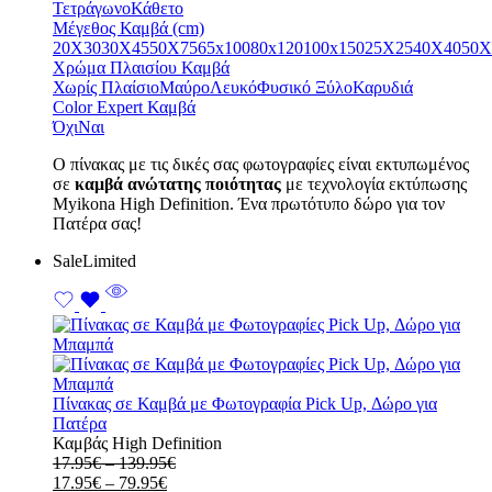
17.95€
through
Τετράγωνο
Κάθετο
through
139.95€
Μέγεθος Καμβά (cm)
79.95€
20X30
30X45
50X75
65x100
80x120
100x150
25X25
40X40
50X
Χρώμα Πλαισίου Καμβά
Χωρίς Πλαίσιο
Μαύρο
Λευκό
Φυσικό Ξύλο
Καρυδιά
Color Expert Καμβά
Όχι
Ναι
Ο πίνακας με τις δικές σας φωτογραφίες είναι εκτυπωμένος
σε
καμβά ανώτατης ποιότητας
με τεχνολογία εκτύπωσης
Myikona High Definition. Ένα πρωτότυπο δώρο για τον
Πατέρα σας!
Sale
Limited
Πίνακας σε Καμβά με Φωτογραφία Pick Up, Δώρο για
Πατέρα
Καμβάς High Definition
Price
17.95
€
–
139.95
€
Price
range:
17.95
€
–
79.95
€