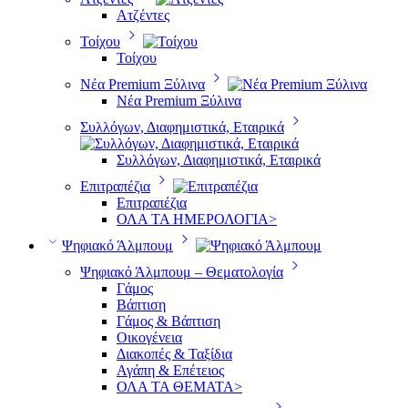
Ατζέντες
Τοίχου
Τοίχου
Νέα Premium Ξύλινα
Νέα Premium Ξύλινα
Συλλόγων, Διαφημιστικά, Εταιρικά
Συλλόγων, Διαφημιστικά, Εταιρικά
Επιτραπέζια
Επιτραπέζια
ΟΛΑ ΤΑ ΗΜΕΡΟΛΟΓΙΑ>
Ψηφιακό Άλμπουμ
Ψηφιακό Άλμπουμ – Θεματολογία
Γάμος
Βάπτιση
Γάμος & Βάπτιση
Οικογένεια
Διακοπές & Ταξίδια
Αγάπη & Επέτειος
ΟΛΑ ΤΑ ΘΕΜΑΤΑ>