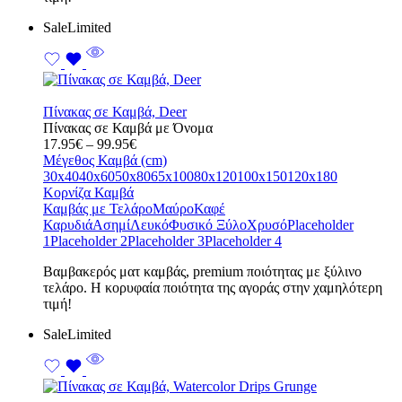
Sale
Limited
Πίνακας σε Καμβά, Deer
Πίνακας σε Καμβά με Όνομα
Price
17.95
€
–
99.95
€
range:
Μέγεθος Καμβά (cm)
17.95€
30x40
40x60
50x80
65x100
80x120
100x150
120x180
through
Κορνίζα Καμβά
99.95€
Καμβάς με Τελάρο
Μαύρο
Καφέ
Καρυδιά
Ασημί
Λευκό
Φυσικό Ξύλο
Χρυσό
Placeholder
1
Placeholder 2
Placeholder 3
Placeholder 4
Bαμβακερός ματ καμβάς, premium ποιότητας με ξύλινο
τελάρο. Η κορυφαία ποιότητα της αγοράς στην χαμηλότερη
τιμή!
Sale
Limited