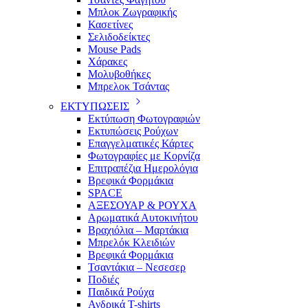
Μπλοκ Ζωγραφικής
Κασετίνες
Σελιδοδείκτες
Mouse Pads
Χάρακες
Μολυβοθήκες
Μπρελοκ Τσάντας
ΕΚΤΥΠΩΣΕΙΣ
Εκτύπωση Φωτογραφιών
Εκτυπώσεις Ρούχων
Επαγγελματικές Κάρτες
Φωτογραφίες με Κορνίζα
Επιτραπέζια Ημερολόγια
Βρεφικά Φορμάκια
SPACE
ΑΞΕΣΟΥΑΡ & ΡΟΥΧΑ
Αρωματικά Αυτοκινήτου
Βραχιόλια – Μαρτάκια
Μπρελόκ Κλειδιών
Βρεφικά Φορμάκια
Τσαντάκια – Νεσεσερ
Ποδιές
Παιδικά Ρούχα
Ανδρικά T-shirts