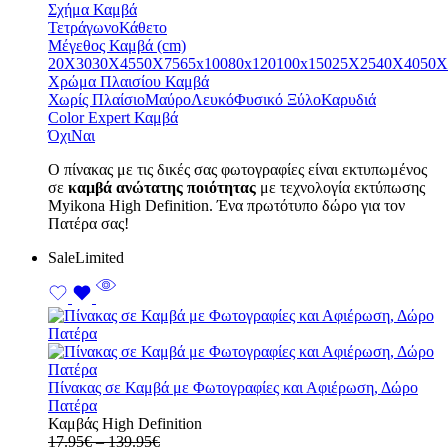
range:
17.95€
Σχήμα Καμβά
17.95€
through
Τετράγωνο
Κάθετο
through
139.95€
Μέγεθος Καμβά (cm)
79.95€
20X30
30X45
50X75
65x100
80x120
100x150
25X25
40X40
50X
Χρώμα Πλαισίου Καμβά
Χωρίς Πλαίσιο
Μαύρο
Λευκό
Φυσικό Ξύλο
Καρυδιά
Color Expert Καμβά
Όχι
Ναι
Ο πίνακας με τις δικές σας φωτογραφίες είναι εκτυπωμένος
σε
καμβά ανώτατης ποιότητας
με τεχνολογία εκτύπωσης
Myikona High Definition. Ένα πρωτότυπο δώρο για τον
Πατέρα σας!
Sale
Limited
Πίνακας σε Καμβά με Φωτογραφίες και Αφιέρωση, Δώρο
Πατέρα
Καμβάς High Definition
Price
17.95
€
–
139.95
€