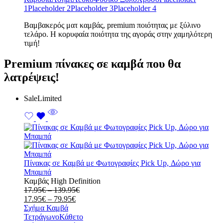
1
Placeholder 2
Placeholder 3
Placeholder 4
Bαμβακερός ματ καμβάς, premium ποιότητας με ξύλινο
τελάρο. Η κορυφαία ποιότητα της αγοράς στην χαμηλότερη
τιμή!
Premium πίνακες σε καμβά που θα
λατρέψεις!
Sale
Limited
Πίνακας σε Καμβά με Φωτογραφίες Pick Up, Δώρο για
Μπαμπά
Καμβάς High Definition
Price
17.95
€
–
139.95
€
Price
range:
17.95
€
–
79.95
€
range:
17.95€
Σχήμα Καμβά
17.95€
through
Τετράγωνο
Κάθετο