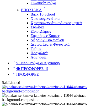
Γυναικεία Ρούχα
ΕΠΟΧΙΑΚΑ
Back To School
Χριστουγεννιάτικα
Χριστουγεννιάτικα Διακοσμητικά
Στολίδια
Σάκοι Δώρων
Ευχετήριες Κάρτες
Δώρα Αγ. Βαλεντίνου
Δέντρα Led & Φωτιστικά
Γούρια
Πασχαλινά
Λαμπάδες
👕 Νέο! Ρούχα & Αξεσουάρ
🔴 ΠΡΟΣΦΟΡΕΣ 🔴
ΠΡΟΣΦΟΡΕΣ
Sale
Limited