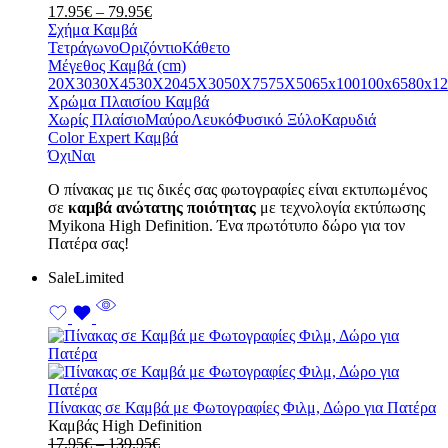
Price
range:
17.95
€
–
79.95
€
range:
17.95€
Σχήμα Καμβά
17.95€
through
Τετράγωνο
Οριζόντιο
Κάθετο
through
139.95€
Μέγεθος Καμβά (cm)
79.95€
20X30
30X45
30X20
45X30
50X75
75X50
65x100
100x65
80x12
Χρώμα Πλαισίου Καμβά
Χωρίς Πλαίσιο
Μαύρο
Λευκό
Φυσικό Ξύλο
Καρυδιά
Color Expert Καμβά
Όχι
Ναι
Ο πίνακας με τις δικές σας φωτογραφίες είναι εκτυπωμένος
σε
καμβά ανώτατης ποιότητας
με τεχνολογία εκτύπωσης
Myikona High Definition. Ένα πρωτότυπο δώρο για τον
Πατέρα σας!
Sale
Limited
Πίνακας σε Καμβά με Φωτογραφίες Φιλμ, Δώρο για Πατέρα
Καμβάς High Definition
Price
17.95
€
–
139.95
€