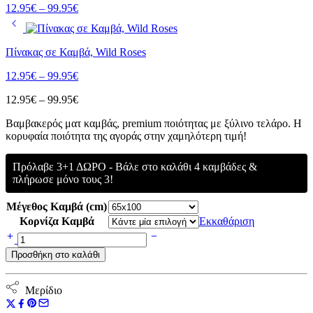
Price
12.95
€
–
99.95
€
range:
12.95€
through
Πίνακας σε Καμβά, Wild Roses
99.95€
Price
12.95
€
–
99.95
€
range:
Price
12.95
€
–
99.95
€
12.95€
range:
through
Bαμβακερός ματ καμβάς, premium ποιότητας με ξύλινο τελάρο. Η
12.95€
99.95€
κορυφαία ποιότητα της αγοράς στην χαμηλότερη τιμή!
through
99.95€
Πρόλαβε 3+1 ΔΩΡΟ - Βάλε στο καλάθι 4 καμβάδες &
πλήρωσε μόνο τους 3!
Μέγεθος Καμβά (cm)
Κορνίζα Καμβά
Εκκαθάριση
Πίνακας
σε
Προσθήκη στο καλάθι
Καμβά,
Abstact
Squares
Μερίδιο
ποσότητα