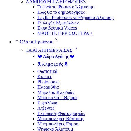
ΑΛΜΠΟΥΜ ΠΛΗΡΟΦΟΡΙΕΣ
Τι είναι το Ψηφιακό Άλμπουμ;
Πως θα το δημιουργήσω;
Layflat Photobook vs Ψηφιακό Άλμπουμ
Επιλογές Εξωφύλλων
Εκπαιδευτικά Videos
ΜΑΘΕΤΕ ΠΕΡΙΣΣΟΤΕΡΑ >
Όλα τα Προϊόντα
ΤΑ ΑΓΑΠΗΜΕΝΑ ΣΑΣ
❤️ Δώρα Αγάπης ❤️
🎗️ Άλμα ζωής 🎗️
Φωτιστικά
Κούπες
Photobooks
Παραμύθια
Μπρελοκ Κλειδιών
Μπουκάλια – Θερμός
Ευχολόγια
Ατζέντες
Εκτύπωση Φωτογραφιών
Μπομπονιέρες Βάπτισης
Μπομπονιέρες Γάμου
Ψηφιακά Άλμπουμ