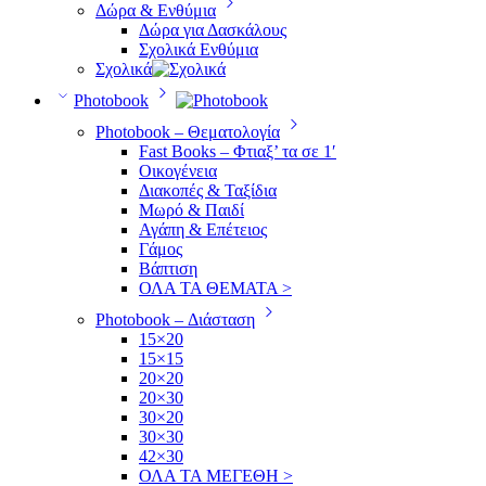
Δώρα & Ενθύμια
Δώρα για Δασκάλους
Σχολικά Ενθύμια
Σχολικά
Photobook
Photobook – Θεματολογία
Fast Books – Φτιαξ’ τα σε 1′
Οικογένεια
Διακοπές & Ταξίδια
Μωρό & Παιδί
Αγάπη & Επέτειος
Γάμος
Βάπτιση
ΟΛΑ ΤΑ ΘΕΜΑΤΑ >
Photobook – Διάσταση
15×20
15×15
20×20
20×30
30×20
30×30
42×30
ΟΛΑ ΤΑ ΜΕΓΕΘΗ >