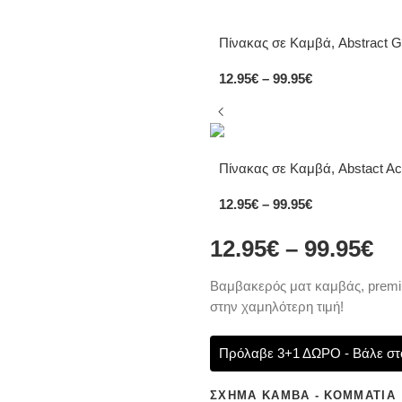
Πίνακας σε Καμβά, Abstract G
12.95
€
–
99.95
€
Πίνακας σε Καμβά, Abstact Acr
12.95
€
–
99.95
€
12.95
€
–
99.95
€
Bαμβακερός ματ καμβάς, premiu
στην χαμηλότερη τιμή!
Πρόλαβε 3+1 ΔΩΡΟ - Βάλε στο
ΣΧΉΜΑ ΚΑΜΒΆ - ΚΟΜΜΆΤΙΑ