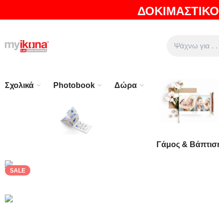
ΔΟΚΙΜΑΣΤΙΚΟ
ΘΑ ΛΑΤΡΕΨΕΤΕ ΤΑ ΠΡΟΪΟΝΤΑ ΜΑΣ |
EXPRESS ΑΠΟΣΤΟ
Σχολικά
Photobook
Δώρα
Γάμος & Βάπτισ
SALE