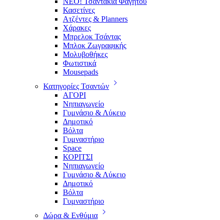
ΝΕΟ! Τσαντάκια Φαγητού
Κασετίνες
Ατζέντες & Planners
Χάρακες
Μπρελοκ Τσάντας
Μπλοκ Ζωγραφικής
Μολυβοθήκες
Φωτιστικά
Mousepads
Κατηγορίες Τσαντών
ΑΓΟΡΙ
Νηπιαγωγείο
Γυμνάσιο & Λύκειο
Δημοτικό
Βόλτα
Γυμναστήριο
Space
ΚΟΡΙΤΣΙ
Νηπιαγωγείο
Γυμνάσιο & Λύκειο
Δημοτικό
Βόλτα
Γυμναστήριο
Δώρα & Ενθύμια