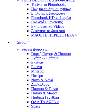
PHOTOBOOK ΠΛΗΡΟΦΟΡΙΕΣ
Τι είναι το Photobook;
Πως θα το δημιουργήσω;
Επιλογές Εξωφύλλων
Photobook HD vs Layflat
Γκαλερί Έμπνευσης
Εκπαιδευτικά Videos
Ξεκίνησε το δικό σου
ΜΑΘΕΤΕ ΠΕΡΙΣΣΟΤΕΡΑ >
Δώρα
Ψάχνω Δώρο για:
Γιορτή Γιαγιάς & Παππού
Αγάπη & Επέτειο
Εκείνον
Εκείνη
Μητέρα
Πατέρα
Νονό & Νονά
Δασκάλους
Παππού & Γιαγιά
Παιδιά & Μωρά
Παιδικά Γενέθλια
ΟΛΑ ΤΑ ΔΩΡΑ >
Space