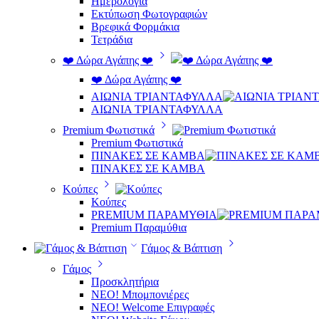
Ημερολόγια
Εκτύπωση Φωτογραφιών
Βρεφικά Φορμάκια
Τετράδια
❤️ Δώρα Αγάπης ❤️
❤️ Δώρα Αγάπης ❤️
ΑΙΩΝΙΑ ΤΡΙΑΝΤΑΦΥΛΛΑ
ΑΙΩΝΙΑ ΤΡΙΑΝΤΑΦΥΛΛΑ
Premium Φωτιστικά
Premium Φωτιστικά
ΠΙΝΑΚΕΣ ΣΕ ΚΑΜΒΑ
ΠΙΝΑΚΕΣ ΣΕ ΚΑΜΒΑ
Κούπες
Κούπες
PREMIUM ΠΑΡΑΜΥΘΙΑ
Premium Παραμύθια
Γάμος & Βάπτιση
Γάμος
Προσκλητήρια
ΝΕΟ! Μπομπονιέρες
NEO! Welcome Επιγραφές