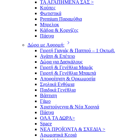
ΤΑ ΑΓΑΠΗΜΕΝΑ ΣΑΣ >
Κούπες
Φωτιστικά
Premium Παραμύθια
Μπρελοκ
Κάδρα & Κορνίζες
Πάσχα
Δώρο με Αφορμή:
Γιορτή Γιαγιάς & Παππού – 1 Οκτωβ.
Αγάπη & Επέτειο
Δώρα για Δασκάλους
Γιορτή & Γενέθλια Μαμάς
Γιορτή & Γενέθλια Μπαμπά
Αποφοίτηση & Ορκωμοσία
Σχολικά Ενθύμια
Παιδικά Γενέθλια
Βάπτιση
Γάμο
Χριστούγεννα & Νέα Χρονιά
Πάσχα
ΟΛΑ ΤΑ ΔΩΡΑ>
Space
ΝΕΑ ΠΡΟΪΟΝΤΑ & ΣΧΕΔΙΑ >
Αρωματικά Κεριά