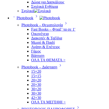
Δώρα για Δασκάλους
Σχολικά Ενθύμια
Σχολικά
Photobook
Photobook – Θεματολογία
Fast Books – Φτιαξ’ τα σε 1′
Οικογένεια
Διακοπές & Ταξίδια
Μωρό & Παιδί
Αγάπη & Επέτειος
Γάμος
Βάπτιση
ΟΛΑ ΤΑ ΘΕΜΑΤΑ >
Photobook – Διάσταση
15×20
15×15
20×20
20×30
30×20
30×30
42×30
ΟΛΑ ΤΑ ΜΕΓΕΘΗ >