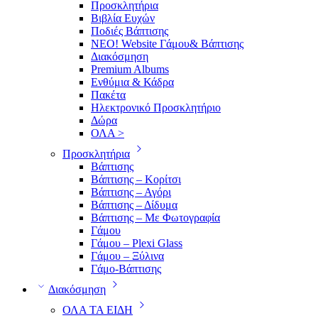
Προσκλητήρια
Βιβλία Ευχών
Ποδιές Βάπτισης
ΝΕΟ! Website Γάμου& Βάπτισης
Διακόσμηση
Premium Albums
Ενθύμια & Κάδρα
Πακέτα
Ηλεκτρονικό Προσκλητήριο
Δώρα
ΟΛΑ >
Προσκλητήρια
Βάπτισης
Βάπτισης – Κορίτσι
Βάπτισης – Αγόρι
Βάπτισης – Δίδυμα
Βάπτισης – Με Φωτογραφία
Γάμου
Γάμου – Plexi Glass
Γάμου – Ξύλινα
Γάμο-Βάπτισης
Διακόσμηση
ΟΛΑ ΤΑ ΕΙΔΗ