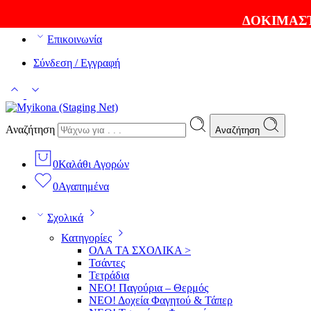
ΘΑ ΛΑΤΡΕΨΕΤΕ ΤΑ ΠΡΟΪΟΝΤΑ ΜΑΣ |
EXPRESS ΑΠΟΣ
ΔΟΚΙΜΑΣΤ
Επικοινωνία
Σύνδεση / Εγγραφή
Αναζήτηση
Αναζήτηση
0
Καλάθι Αγορών
0
Αγαπημένα
Σχολικά
Κατηγορίες
ΟΛΑ ΤΑ ΣΧΟΛΙΚΑ >
Τσάντες
Τετράδια
ΝΕΟ! Παγούρια – Θερμός
ΝΕΟ! Δοχεία Φαγητού & Τάπερ