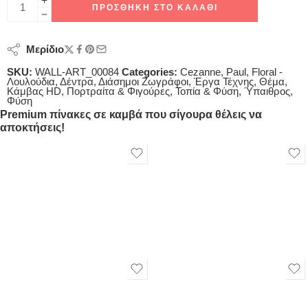
ΠΡΟΣΘΉΚΗ ΣΤΟ ΚΑΛΆΘΙ
Μερίδιο
SKU:
WALL-ART_00084
Categories:
Cezanne, Paul
,
Floral -
Λουλούδια
,
Δέντρα
,
Διάσημοι Ζωγράφοι
,
Έργα Τέχνης
,
Θέμα
,
Κάμβας HD
,
Πορτραίτα & Φιγούρες
,
Τοπία & Φύση
,
Ύπαιθρος
,
Φύση
Premium πίνακες σε καμβά που σίγουρα θέλεις να
αποκτήσεις!