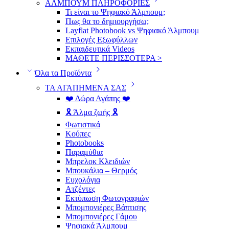
ΑΛΜΠΟΥΜ ΠΛΗΡΟΦΟΡΙΕΣ
Τι είναι το Ψηφιακό Άλμπουμ;
Πως θα το δημιουργήσω;
Layflat Photobook vs Ψηφιακό Άλμπουμ
Επιλογές Εξωφύλλων
Εκπαιδευτικά Videos
ΜΑΘΕΤΕ ΠΕΡΙΣΣΟΤΕΡΑ >
Όλα τα Προϊόντα
ΤΑ ΑΓΑΠΗΜΕΝΑ ΣΑΣ
❤️ Δώρα Αγάπης ❤️
🎗️ Άλμα ζωής 🎗️
Φωτιστικά
Κούπες
Photobooks
Παραμύθια
Μπρελοκ Κλειδιών
Μπουκάλια – Θερμός
Ευχολόγια
Ατζέντες
Εκτύπωση Φωτογραφιών
Μπομπονιέρες Βάπτισης
Μπομπονιέρες Γάμου
Ψηφιακά Άλμπουμ