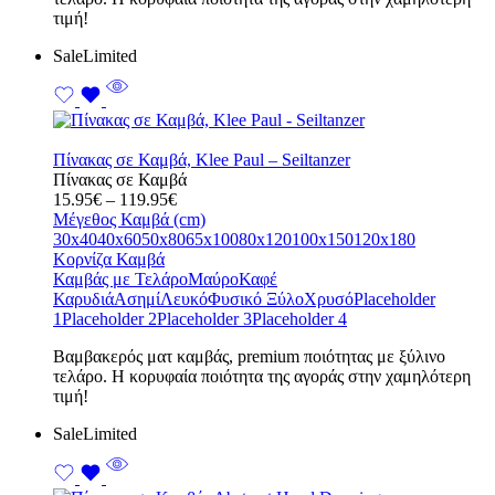
τιμή!
Sale
Limited
Πίνακας σε Καμβά, Klee Paul – Seiltanzer
Πίνακας σε Καμβά
Price
15.95
€
–
119.95
€
range:
Μέγεθος Καμβά (cm)
15.95€
30x40
40x60
50x80
65x100
80x120
100x150
120x180
through
Κορνίζα Καμβά
119.95€
Καμβάς με Τελάρο
Μαύρο
Καφέ
Καρυδιά
Ασημί
Λευκό
Φυσικό Ξύλο
Χρυσό
Placeholder
1
Placeholder 2
Placeholder 3
Placeholder 4
Bαμβακερός ματ καμβάς, premium ποιότητας με ξύλινο
τελάρο. Η κορυφαία ποιότητα της αγοράς στην χαμηλότερη
τιμή!
Sale
Limited