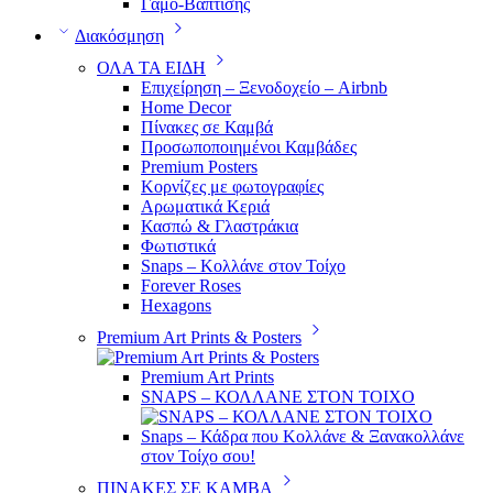
Γάμο-Βάπτισης
Διακόσμηση
ΟΛΑ ΤΑ ΕΙΔΗ
Επιχείρηση – Ξενοδοχείο – Airbnb
Home Decor
Πίνακες σε Καμβά
Προσωποποιημένοι Καμβάδες
Premium Posters
Κορνίζες με φωτογραφίες
Αρωματικά Κεριά
Κασπώ & Γλαστράκια
Φωτιστικά
Snaps – Κολλάνε στον Τοίχο
Forever Roses
Hexagons
Premium Art Prints & Posters
Premium Art Prints
SNAPS – ΚΟΛΛΑΝΕ ΣΤΟΝ ΤΟΙΧΟ
Snaps – Κάδρα που Κολλάνε & Ξανακολλάνε
στον Τοίχο σου!
ΠΙΝΑΚΕΣ ΣΕ ΚΑΜΒΑ