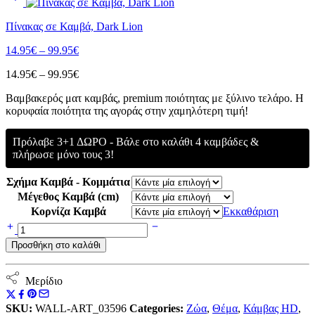
14.95€
through
Πίνακας σε Καμβά, Dark Lion
99.95€
Price
14.95
€
–
99.95
€
range:
Price
14.95
€
–
99.95
€
14.95€
range:
through
Bαμβακερός ματ καμβάς, premium ποιότητας με ξύλινο τελάρο. Η
14.95€
99.95€
κορυφαία ποιότητα της αγοράς στην χαμηλότερη τιμή!
through
99.95€
Πρόλαβε 3+1 ΔΩΡΟ - Βάλε στο καλάθι 4 καμβάδες &
πλήρωσε μόνο τους 3!
Σχήμα Καμβά - Κομμάτια
Μέγεθος Καμβά (cm)
Κορνίζα Καμβά
Εκκαθάριση
Πίνακας
σε
Προσθήκη στο καλάθι
Καμβά,
Dark
Tiger
Μερίδιο
ποσότητα
SKU:
WALL-ART_03596
Categories:
Ζώα
,
Θέμα
,
Κάμβας HD
,