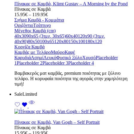
Πίνακας σε Καμβά, Klimt Gustav – A Morning by the Pond
Πίνακας σε Καμβά
Price
15.95
€
–
119.95
€
range:
Σχήμα Καμβά - Κομμάτια
15.95€
Οριζόντιο
Τρίπτυχο
through
Μέγεθος Καμβά (cm)
119.95€
40x30
90x65 (3τμχ. 30x65)
60x40
120x90 (3τμχ.
40x90)
80x50
100x65
120x80
150x100
180x120
Κορνίζα Καμβά
Καμβάς με Τελάρο
Μαύρο
Καφέ
Καρυδιά
Ασημί
Λευκό
Φυσικό Ξύλο
Χρυσό
Placeholder
1
Placeholder 2
Placeholder 3
Placeholder 4
Bαμβακερός ματ καμβάς, premium ποιότητας με ξύλινο
τελάρο. Η κορυφαία ποιότητα της αγοράς στην χαμηλότερη
τιμή!
Sale
Limited
Πίνακας σε Καμβά, Van Gogh – Self Portrait
Πίνακας σε Καμβά
Price
15.95
€
–
119.95
€