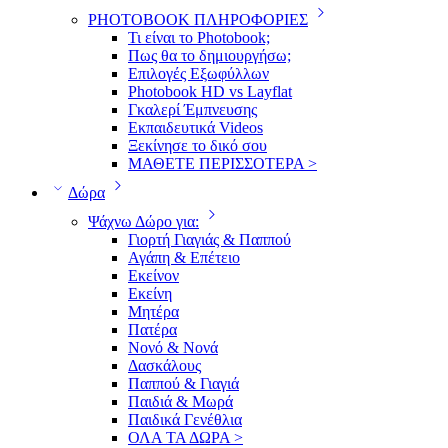
PHOTOBOOK ΠΛΗΡΟΦΟΡΙΕΣ
Τι είναι το Photobook;
Πως θα το δημιουργήσω;
Επιλογές Εξωφύλλων
Photobook HD vs Layflat
Γκαλερί Έμπνευσης
Εκπαιδευτικά Videos
Ξεκίνησε το δικό σου
ΜΑΘΕΤΕ ΠΕΡΙΣΣΟΤΕΡΑ >
Δώρα
Ψάχνω Δώρο για:
Γιορτή Γιαγιάς & Παππού
Αγάπη & Επέτειο
Εκείνον
Εκείνη
Μητέρα
Πατέρα
Νονό & Νονά
Δασκάλους
Παππού & Γιαγιά
Παιδιά & Μωρά
Παιδικά Γενέθλια
ΟΛΑ ΤΑ ΔΩΡΑ >