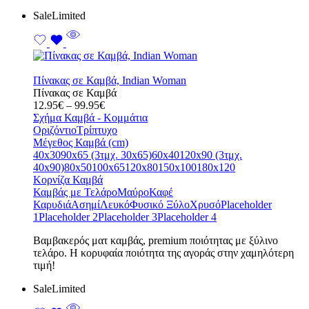
Sale
Limited
Πίνακας σε Καμβά, Indian Woman
Πίνακας σε Καμβά
Price
12.95
€
–
99.95
€
range:
Σχήμα Καμβά - Κομμάτια
12.95€
Οριζόντιο
Τρίπτυχο
through
Μέγεθος Καμβά (cm)
99.95€
40x30
90x65 (3τμχ. 30x65)
60x40
120x90 (3τμχ.
40x90)
80x50
100x65
120x80
150x100
180x120
Κορνίζα Καμβά
Καμβάς με Τελάρο
Μαύρο
Καφέ
Καρυδιά
Ασημί
Λευκό
Φυσικό Ξύλο
Χρυσό
Placeholder
1
Placeholder 2
Placeholder 3
Placeholder 4
Bαμβακερός ματ καμβάς, premium ποιότητας με ξύλινο
τελάρο. Η κορυφαία ποιότητα της αγοράς στην χαμηλότερη
τιμή!
Sale
Limited