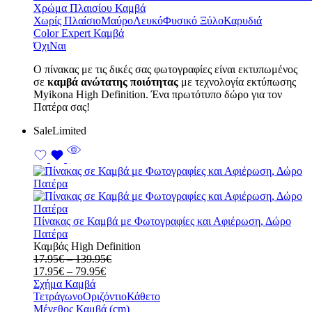
Χρώμα Πλαισίου Καμβά
Χωρίς Πλαίσιο
Μαύρο
Λευκό
Φυσικό Ξύλο
Καρυδιά
Color Expert Καμβά
Όχι
Ναι
Ο πίνακας με τις δικές σας φωτογραφίες είναι εκτυπωμένος
σε
καμβά ανώτατης ποιότητας
με τεχνολογία εκτύπωσης
Myikona High Definition. Ένα πρωτότυπο δώρο για τον
Πατέρα σας!
Sale
Limited
Πίνακας σε Καμβά με Φωτογραφίες και Αφιέρωση, Δώρο
Πατέρα
Καμβάς High Definition
Price
17.95
€
–
139.95
€
Price
range:
17.95
€
–
79.95
€
range:
17.95€
Σχήμα Καμβά
17.95€
through
Τετράγωνο
Οριζόντιο
Κάθετο
through
139.95€
Μέγεθος Καμβά (cm)