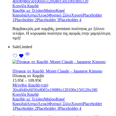
40x90)
80x50
100x65
120x80
150x100
180x120
Κορνίζα Καμβά
Καμβάς με Τελάρο
Μαύρο
Καφέ
Καρυδιά
Ασημί
Λευκό
Φυσικό Ξύλο
Χρυσό
Placeholder
1
Placeholder 2
Placeholder 3
Placeholder 4
Bαμβακερός ματ καμβάς, premium ποιότητας με ξύλινο
τελάρο. Η κορυφαία ποιότητα της αγοράς στην χαμηλότερη
τιμή!
Sale
Limited
Πίνακας σε Καμβά, Monet Claude – Japanese Kimono
Πίνακας σε Καμβά
Price
15.95
€
–
109.95
€
range:
Μέγεθος Καμβά (cm)
15.95€
30x40
40x60
50x80
65x100
80x120
100x150
120x180
through
Κορνίζα Καμβά
109.95€
Καμβάς με Τελάρο
Μαύρο
Καφέ
Καρυδιά
Ασημί
Λευκό
Φυσικό Ξύλο
Χρυσό
Placeholder
1
Placeholder 2
Placeholder 3
Placeholder 4