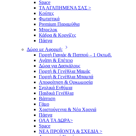
Space
ΤΑ ΑΓΑΠΗΜΕΝΑ ΣΑΣ >
Κούπες
Φωτιστικά
Premium Παραμύθια
Μπρελοκ
Κάδρα & Κορνίζες
Πάσχα
Δώρο με Αφορμή:
Γιορτή Γιαγιάς & Παππού – 1 Οκτωβ.
Αγάπη & Επέτειο
Δώρα για Δασκάλους
Γιορτή & Γενέθλια Μαμάς
Γιορτή & Γενέθλια Μπαμπά
Αποφοίτηση & Ορκωμοσία
Σχολικά Ενθύμια
Παιδικά Γενέθλια
Βάπτιση
Γάμο
Χριστούγεννα & Νέα Χρονιά
Πάσχα
ΟΛΑ ΤΑ ΔΩΡΑ>
Space
ΝΕΑ ΠΡΟΪΟΝΤΑ & ΣΧΕΔΙΑ >