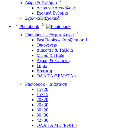
Δώρα & Ενθύμια
Δώρα για Δασκάλους
Σχολικά Ενθύμια
Σχολικά
Photobook
Photobook – Θεματολογία
Fast Books – Φτιαξ’ τα σε 1′
Οικογένεια
Διακοπές & Ταξίδια
Μωρό & Παιδί
Αγάπη & Επέτειος
Γάμος
Βάπτιση
ΟΛΑ ΤΑ ΘΕΜΑΤΑ >
Photobook – Διάσταση
15×20
15×15
20×20
20×30
30×20
30×30
42×30
ΟΛΑ ΤΑ ΜΕΓΕΘΗ >