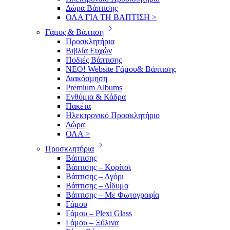
Δώρα Βάπτισης
ΟΛΑ ΓΙΑ ΤΗ ΒΑΠΤΙΣΗ >
Γάμος & Βάπτιση
Προσκλητήρια
Βιβλία Ευχών
Ποδιές Βάπτισης
ΝΕΟ! Website Γάμου& Βάπτισης
Διακόσμηση
Premium Albums
Ενθύμια & Κάδρα
Πακέτα
Ηλεκτρονικό Προσκλητήριο
Δώρα
ΟΛΑ >
Προσκλητήρια
Βάπτισης
Βάπτισης – Κορίτσι
Βάπτισης – Αγόρι
Βάπτισης – Δίδυμα
Βάπτισης – Με Φωτογραφία
Γάμου
Γάμου – Plexi Glass
Γάμου – Ξύλινα