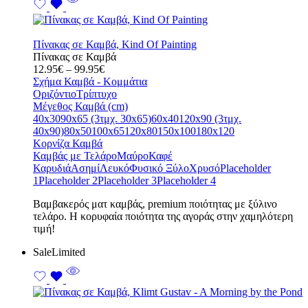
Πίνακας σε Καμβά, Kind Of Painting
Πίνακας σε Καμβά
Price
12.95
€
–
99.95
€
range:
Σχήμα Καμβά - Κομμάτια
12.95€
Οριζόντιο
Τρίπτυχο
through
Μέγεθος Καμβά (cm)
99.95€
40x30
90x65 (3τμχ. 30x65)
60x40
120x90 (3τμχ.
40x90)
80x50
100x65
120x80
150x100
180x120
Κορνίζα Καμβά
Καμβάς με Τελάρο
Μαύρο
Καφέ
Καρυδιά
Ασημί
Λευκό
Φυσικό Ξύλο
Χρυσό
Placeholder
1
Placeholder 2
Placeholder 3
Placeholder 4
Bαμβακερός ματ καμβάς, premium ποιότητας με ξύλινο
τελάρο. Η κορυφαία ποιότητα της αγοράς στην χαμηλότερη
τιμή!
Sale
Limited