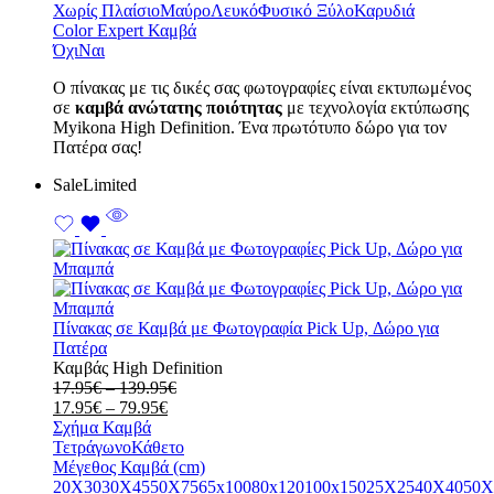
Χωρίς Πλαίσιο
Μαύρο
Λευκό
Φυσικό Ξύλο
Καρυδιά
Color Expert Καμβά
Όχι
Ναι
Ο πίνακας με τις δικές σας φωτογραφίες είναι εκτυπωμένος
σε
καμβά ανώτατης ποιότητας
με τεχνολογία εκτύπωσης
Myikona High Definition. Ένα πρωτότυπο δώρο για τον
Πατέρα σας!
Sale
Limited
Πίνακας σε Καμβά με Φωτογραφία Pick Up, Δώρο για
Πατέρα
Καμβάς High Definition
Price
17.95
€
–
139.95
€
Price
range:
17.95
€
–
79.95
€
range:
17.95€
Σχήμα Καμβά
17.95€
through
Τετράγωνο
Κάθετο
through
139.95€
Μέγεθος Καμβά (cm)
79.95€
20X30
30X45
50X75
65x100
80x120
100x150
25X25
40X40
50X