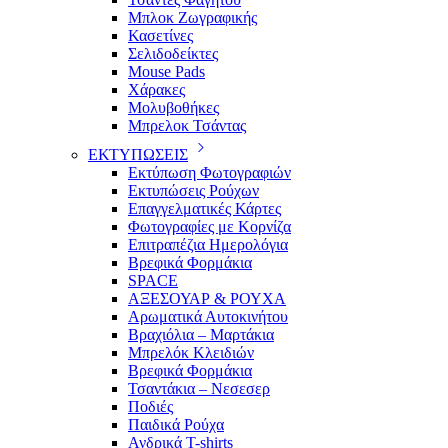
Μπλοκ Ζωγραφικής
Κασετίνες
Σελιδοδείκτες
Mouse Pads
Χάρακες
Μολυβοθήκες
Μπρελοκ Τσάντας
ΕΚΤΥΠΩΣΕΙΣ
Εκτύπωση Φωτογραφιών
Εκτυπώσεις Ρούχων
Επαγγελματικές Κάρτες
Φωτογραφίες με Κορνίζα
Επιτραπέζια Ημερολόγια
Βρεφικά Φορμάκια
SPACE
ΑΞΕΣΟΥΑΡ & ΡΟΥΧΑ
Αρωματικά Αυτοκινήτου
Βραχιόλια – Μαρτάκια
Μπρελόκ Κλειδιών
Βρεφικά Φορμάκια
Τσαντάκια – Νεσεσερ
Ποδιές
Παιδικά Ρούχα
Ανδρικά T-shirts