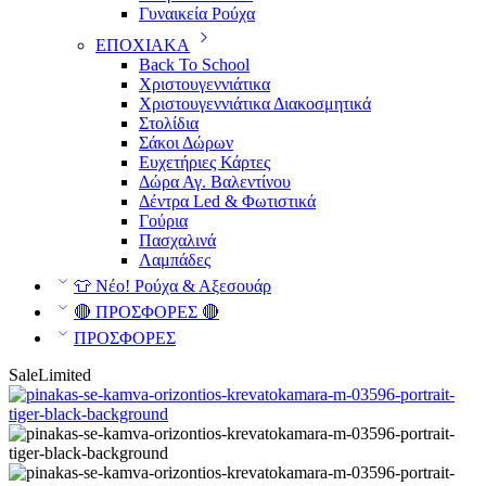
Γυναικεία Ρούχα
ΕΠΟΧΙΑΚΑ
Back To School
Χριστουγεννιάτικα
Χριστουγεννιάτικα Διακοσμητικά
Στολίδια
Σάκοι Δώρων
Ευχετήριες Κάρτες
Δώρα Αγ. Βαλεντίνου
Δέντρα Led & Φωτιστικά
Γούρια
Πασχαλινά
Λαμπάδες
👕 Νέο! Ρούχα & Αξεσουάρ
🔴 ΠΡΟΣΦΟΡΕΣ 🔴
ΠΡΟΣΦΟΡΕΣ
Sale
Limited