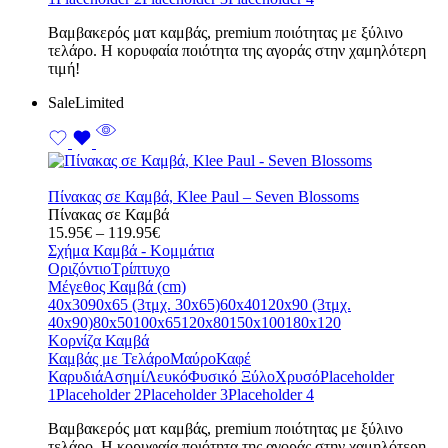
Bαμβακερός ματ καμβάς, premium ποιότητας με ξύλινο
τελάρο. Η κορυφαία ποιότητα της αγοράς στην χαμηλότερη
τιμή!
Sale
Limited
Πίνακας σε Καμβά, Klee Paul – Seven Blossoms
Πίνακας σε Καμβά
Price
15.95
€
–
119.95
€
range:
Σχήμα Καμβά - Κομμάτια
15.95€
Οριζόντιο
Τρίπτυχο
through
Μέγεθος Καμβά (cm)
119.95€
40x30
90x65 (3τμχ. 30x65)
60x40
120x90 (3τμχ.
40x90)
80x50
100x65
120x80
150x100
180x120
Κορνίζα Καμβά
Καμβάς με Τελάρο
Μαύρο
Καφέ
Καρυδιά
Ασημί
Λευκό
Φυσικό Ξύλο
Χρυσό
Placeholder
1
Placeholder 2
Placeholder 3
Placeholder 4
Bαμβακερός ματ καμβάς, premium ποιότητας με ξύλινο
τελάρο. Η κορυφαία ποιότητα της αγοράς στην χαμηλότερη