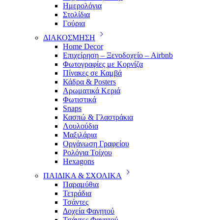
Ημερολόγια
Στολίδια
Γούρια
ΔΙΑΚΟΣΜΗΣΗ
Home Decor
Επιχείρηση – Ξενοδοχείο – Airbnb
Φωτογραφίες με Κορνίζα
Πίνακες σε Καμβά
Κάδρα & Posters
Αρωματικά Κεριά
Φωτιστικά
Snaps
Κασπώ & Γλαστράκια
Λουλούδια
Μαξιλάρια
Οργάνωση Γραφείου
Ρολόγια Τοίχου
Hexagons
ΠΑΙΔΙΚΑ & ΣΧΟΛΙΚΑ
Παραμύθια
Τετράδια
Τσάντες
Δοχεία Φαγητού
Τσάντες Φαγητού