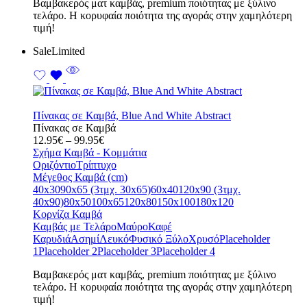
Bαμβακερός ματ καμβάς, premium ποιότητας με ξύλινο
τελάρο. Η κορυφαία ποιότητα της αγοράς στην χαμηλότερη
τιμή!
Sale
Limited
Πίνακας σε Καμβά, Blue And White Αbstract
Πίνακας σε Καμβά
Price
12.95
€
–
99.95
€
range:
Σχήμα Καμβά - Κομμάτια
12.95€
Οριζόντιο
Τρίπτυχο
through
Μέγεθος Καμβά (cm)
99.95€
40x30
90x65 (3τμχ. 30x65)
60x40
120x90 (3τμχ.
40x90)
80x50
100x65
120x80
150x100
180x120
Κορνίζα Καμβά
Καμβάς με Τελάρο
Μαύρο
Καφέ
Καρυδιά
Ασημί
Λευκό
Φυσικό Ξύλο
Χρυσό
Placeholder
1
Placeholder 2
Placeholder 3
Placeholder 4
Bαμβακερός ματ καμβάς, premium ποιότητας με ξύλινο
τελάρο. Η κορυφαία ποιότητα της αγοράς στην χαμηλότερη
τιμή!