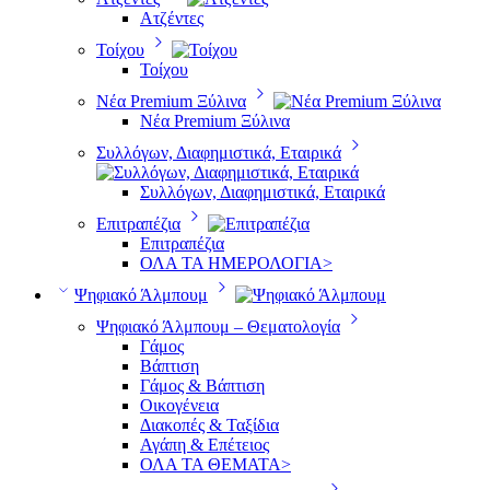
Ατζέντες
Τοίχου
Τοίχου
Νέα Premium Ξύλινα
Νέα Premium Ξύλινα
Συλλόγων, Διαφημιστικά, Εταιρικά
Συλλόγων, Διαφημιστικά, Εταιρικά
Επιτραπέζια
Επιτραπέζια
ΟΛΑ ΤΑ ΗΜΕΡΟΛΟΓΙΑ>
Ψηφιακό Άλμπουμ
Ψηφιακό Άλμπουμ – Θεματολογία
Γάμος
Βάπτιση
Γάμος & Βάπτιση
Οικογένεια
Διακοπές & Ταξίδια
Αγάπη & Επέτειος
ΟΛΑ ΤΑ ΘΕΜΑΤΑ>