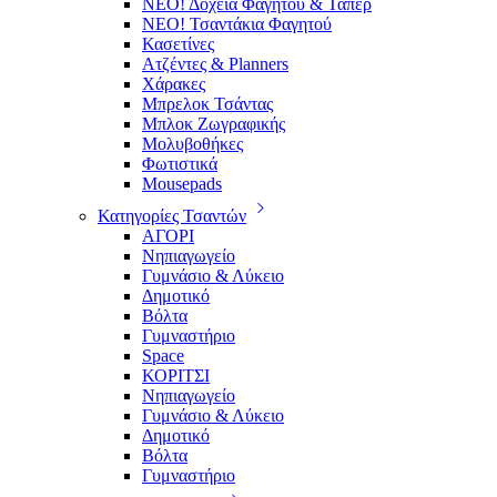
ΝΕΟ! Δοχεία Φαγητού & Τάπερ
ΝΕΟ! Τσαντάκια Φαγητού
Κασετίνες
Ατζέντες & Planners
Χάρακες
Μπρελοκ Τσάντας
Μπλοκ Ζωγραφικής
Μολυβοθήκες
Φωτιστικά
Mousepads
Κατηγορίες Τσαντών
ΑΓΟΡΙ
Νηπιαγωγείο
Γυμνάσιο & Λύκειο
Δημοτικό
Βόλτα
Γυμναστήριο
Space
ΚΟΡΙΤΣΙ
Νηπιαγωγείο
Γυμνάσιο & Λύκειο
Δημοτικό
Βόλτα
Γυμναστήριο