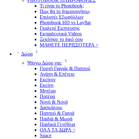
PHOTOBOOK ΠΛΗΡΟΦΟΡΙΕΣ
Τι είναι το Photobook;
Πως θα το δημιουργήσω;
Επιλογές Εξωφύλλων
Photobook HD vs Layflat
Γκαλερί Έμπνευσης
Εκπαιδευτικά Videos
Ξεκίνησε το δικό σου
ΜΑΘΕΤΕ ΠΕΡΙΣΣΟΤΕΡΑ >
Δώρα
Ψάχνω Δώρο για:
Γιορτή Γιαγιάς & Παππού
Αγάπη & Επέτειο
Εκείνον
Εκείνη
Μητέρα
Πατέρα
Νονό & Νονά
Δασκάλους
Παππού & Γιαγιά
Παιδιά & Μωρά
Παιδικά Γενέθλια
ΟΛΑ ΤΑ ΔΩΡΑ >
Space