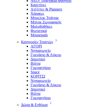
ΝΕΟ! Τσαντάκια Φαγητού
Κασετίνες
Ατζέντες & Planners
Χάρακες
Μπρελοκ Τσάντας
Μπλοκ Ζωγραφικής
Μολυβοθήκες
Φωτιστικά
Mousepads
Κατηγορίες Τσαντών
ΑΓΟΡΙ
Νηπιαγωγείο
Γυμνάσιο & Λύκειο
Δημοτικό
Βόλτα
Γυμναστήριο
Space
ΚΟΡΙΤΣΙ
Νηπιαγωγείο
Γυμνάσιο & Λύκειο
Δημοτικό
Βόλτα
Γυμναστήριο
Δώρα & Ενθύμια