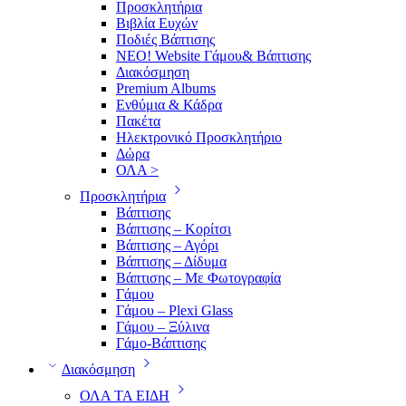
Προσκλητήρια
Βιβλία Ευχών
Ποδιές Βάπτισης
ΝΕΟ! Website Γάμου& Βάπτισης
Διακόσμηση
Premium Albums
Ενθύμια & Κάδρα
Πακέτα
Ηλεκτρονικό Προσκλητήριο
Δώρα
ΟΛΑ >
Προσκλητήρια
Βάπτισης
Βάπτισης – Κορίτσι
Βάπτισης – Αγόρι
Βάπτισης – Δίδυμα
Βάπτισης – Με Φωτογραφία
Γάμου
Γάμου – Plexi Glass
Γάμου – Ξύλινα
Γάμο-Βάπτισης
Διακόσμηση
ΟΛΑ ΤΑ ΕΙΔΗ