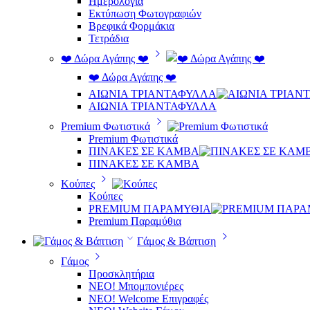
Ημερολόγια
Εκτύπωση Φωτογραφιών
Βρεφικά Φορμάκια
Τετράδια
❤️ Δώρα Αγάπης ❤️
❤️ Δώρα Αγάπης ❤️
ΑΙΩΝΙΑ ΤΡΙΑΝΤΑΦΥΛΛΑ
ΑΙΩΝΙΑ ΤΡΙΑΝΤΑΦΥΛΛΑ
Premium Φωτιστικά
Premium Φωτιστικά
ΠΙΝΑΚΕΣ ΣΕ ΚΑΜΒΑ
ΠΙΝΑΚΕΣ ΣΕ ΚΑΜΒΑ
Κούπες
Κούπες
PREMIUM ΠΑΡΑΜΥΘΙΑ
Premium Παραμύθια
Γάμος & Βάπτιση
Γάμος
Προσκλητήρια
ΝΕΟ! Μπομπονιέρες
NEO! Welcome Επιγραφές