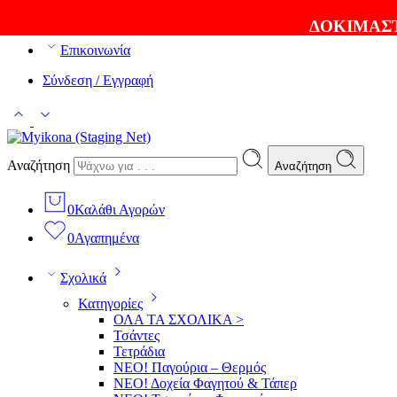
ΘΑ ΛΑΤΡΕΨΕΤΕ ΤΑ ΠΡΟΪΟΝΤΑ ΜΑΣ |
EXPRESS ΑΠΟΣ
ΔΟΚΙΜΑΣΤ
Επικοινωνία
Σύνδεση / Εγγραφή
Αναζήτηση
Αναζήτηση
0
Καλάθι Αγορών
0
Αγαπημένα
Σχολικά
Κατηγορίες
ΟΛΑ ΤΑ ΣΧΟΛΙΚΑ >
Τσάντες
Τετράδια
ΝΕΟ! Παγούρια – Θερμός
ΝΕΟ! Δοχεία Φαγητού & Τάπερ