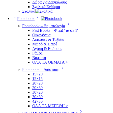
Δώρα για Δασκάλους
Σχολικά Ενθύμια
Σχολικά
Photobook
Photobook – Θεματολογία
Fast Books – Φτιαξ’ τα σε 1′
Οικογένεια
Διακοπές & Ταξίδια
Μωρό & Παιδί
Αγάπη & Επέτειος
Γάμος
Βάπτιση
ΟΛΑ ΤΑ ΘΕΜΑΤΑ >
Photobook – Διάσταση
15×20
15×15
20×20
20×30
30×20
30×30
42×30
ΟΛΑ ΤΑ ΜΕΓΕΘΗ >