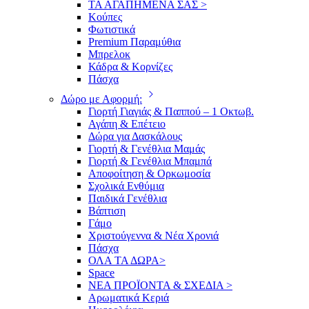
ΤΑ ΑΓΑΠΗΜΕΝΑ ΣΑΣ >
Κούπες
Φωτιστικά
Premium Παραμύθια
Μπρελοκ
Κάδρα & Κορνίζες
Πάσχα
Δώρο με Αφορμή:
Γιορτή Γιαγιάς & Παππού – 1 Οκτωβ.
Αγάπη & Επέτειο
Δώρα για Δασκάλους
Γιορτή & Γενέθλια Μαμάς
Γιορτή & Γενέθλια Μπαμπά
Αποφοίτηση & Ορκωμοσία
Σχολικά Ενθύμια
Παιδικά Γενέθλια
Βάπτιση
Γάμο
Χριστούγεννα & Νέα Χρονιά
Πάσχα
ΟΛΑ ΤΑ ΔΩΡΑ>
Space
ΝΕΑ ΠΡΟΪΟΝΤΑ & ΣΧΕΔΙΑ >
Αρωματικά Κεριά