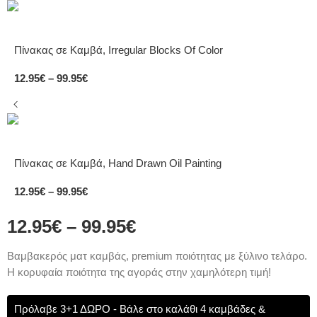
Πίνακας σε Καμβά, Irregular Blocks Of Color
12.95
€
–
99.95
€
Πίνακας σε Καμβά, Hand Drawn Oil Painting
12.95
€
–
99.95
€
12.95
€
–
99.95
€
Bαμβακερός ματ καμβάς, premium ποιότητας με ξύλινο τελάρο.
Η κορυφαία ποιότητα της αγοράς στην χαμηλότερη τιμή!
Πρόλαβε 3+1 ΔΩΡΟ - Βάλε στο καλάθι 4 καμβάδες &