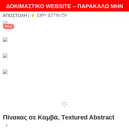
ΘΑ ΛΑΤΡΕΨΕΤΕ ΤΑ ΠΡΟΪΟΝΤΑ ΜΑΣ |
EXPRESS
ΔΟΚΙΜΑΣΤΙΚΟ WEBSITE -- ΠΑΡΑΚΑΛΩ ΜΗΝ
ΑΠΟΣΤΟΛΗ |
100% ΕΓΓΥΗΣΗ
ΚΑΝΕΤΕ ΠΑΡΑΓΓΕΛΙΕΣ
SALE
Πίνακας σε Καμβά, Τextured Abstract