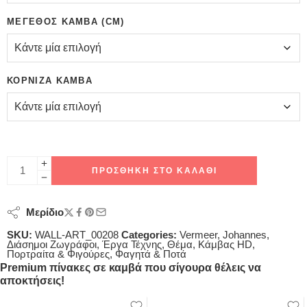
ΜΈΓΕΘΟΣ ΚΑΜΒΆ (CM)
ΚΟΡΝΊΖΑ ΚΑΜΒΆ
ΠΡΟΣΘΉΚΗ ΣΤΟ ΚΑΛΆΘΙ
Μερίδιο
SKU:
WALL-ART_00208
Categories:
Vermeer, Johannes
,
Διάσημοι Ζωγράφοι
,
Έργα Τέχνης
,
Θέμα
,
Κάμβας HD
,
Πορτραίτα & Φιγούρες
,
Φαγητά & Ποτά
Premium πίνακες σε καμβά που σίγουρα θέλεις να
αποκτήσεις!