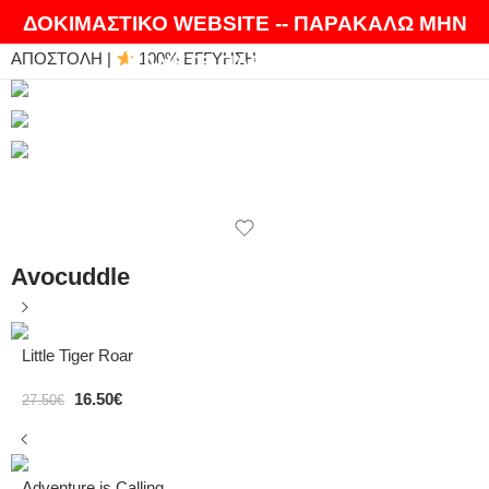
ΘΑ ΛΑΤΡΕΨΕΤΕ ΤΑ ΠΡΟΪΟΝΤΑ ΜΑΣ |
EXPRESS
ΔΟΚΙΜΑΣΤΙΚΟ WEBSITE -- ΠΑΡΑΚΑΛΩ ΜΗΝ
ΑΠΟΣΤΟΛΗ |
100% ΕΓΓΥΗΣΗ
ΚΑΝΕΤΕ ΠΑΡΑΓΓΕΛΙΕΣ
Avocuddle
Little Tiger Roar
16.50
€
27.50
€
Adventure is Calling