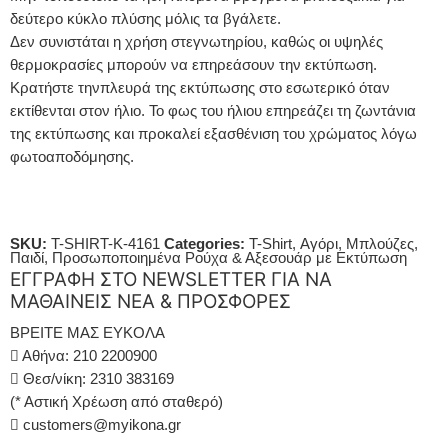
δεύτερο κύκλο πλύσης μόλις τα βγάλετε.
Δεν συνιστάται η χρήση στεγνωτηρίου, καθώς οι υψηλές
θερμοκρασίες μπορούν να επηρεάσουν την εκτύπωση.
Κρατήστε τηνπλευρά της εκτύπωσης στο εσωτερικό όταν
εκτίθενται στον ήλιο. Το φως του ήλιου επηρεάζει τη ζωντάνια
της εκτύπωσης και προκαλεί εξασθένιση του χρώματος λόγω
φωτοαποδόμησης.
SKU:
T-SHIRT-K-4161
Categories:
T-Shirt
,
Αγόρι
,
Μπλούζες
,
Παιδί
,
Προσωποποιημένα Ρούχα & Αξεσουάρ με Εκτύπωση
ΕΓΓΡΑΦΗ ΣΤΟ NEWSLETTER ΓΙΑ ΝΑ
ΜΑΘΑΙΝΕΙΣ ΝΕΑ & ΠΡΟΣΦΟΡΕΣ
ΒΡΕΙΤΕ ΜΑΣ ΕΥΚΟΛΑ
Αθήνα: 210 2200900
Θεσ/νίκη: 2310 383169
(* Αστική Χρέωση από σταθερό)
customers@myikona.gr