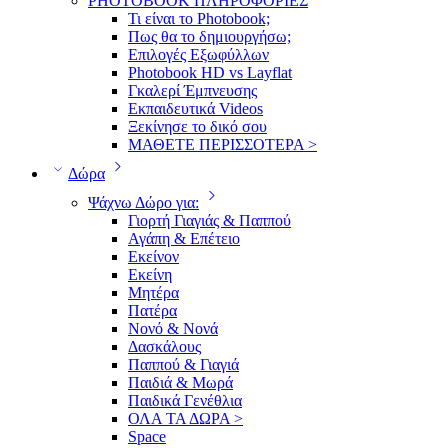
PHOTOBOOK ΠΛΗΡΟΦΟΡΙΕΣ
Τι είναι το Photobook;
Πως θα το δημιουργήσω;
Επιλογές Εξωφύλλων
Photobook HD vs Layflat
Γκαλερί Έμπνευσης
Εκπαιδευτικά Videos
Ξεκίνησε το δικό σου
ΜΑΘΕΤΕ ΠΕΡΙΣΣΟΤΕΡΑ >
Δώρα
Ψάχνω Δώρο για:
Γιορτή Γιαγιάς & Παππού
Αγάπη & Επέτειο
Εκείνον
Εκείνη
Μητέρα
Πατέρα
Νονό & Νονά
Δασκάλους
Παππού & Γιαγιά
Παιδιά & Μωρά
Παιδικά Γενέθλια
ΟΛΑ ΤΑ ΔΩΡΑ >
Space