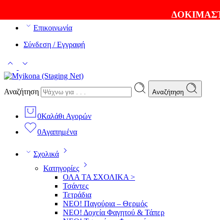
ΘΑ ΛΑΤΡΕΨΕΤΕ ΤΑ ΠΡΟΪΟΝΤΑ ΜΑΣ |
EXPRESS ΑΠΟΣ
ΔΟΚΙΜΑΣΤ
Επικοινωνία
Σύνδεση / Εγγραφή
Αναζήτηση
Αναζήτηση
0
Καλάθι Αγορών
0
Αγαπημένα
Σχολικά
Κατηγορίες
ΟΛΑ ΤΑ ΣΧΟΛΙΚΑ >
Τσάντες
Τετράδια
ΝΕΟ! Παγούρια – Θερμός
ΝΕΟ! Δοχεία Φαγητού & Τάπερ