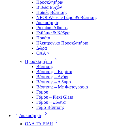
Προσκλητήρια
Βιβλία Ευχών
Ποδιές Βάπτισης
ΝΕΟ! Website Γάμου& Βάπτισης
Διακόσμηση
Premium Albums
Ενθύμια & Κάδρα
Πακέτα
Ηλεκτρονικό Προσκλητήριο
Δώρα
ΟΛΑ >
Προσκλητήρια
Βάπτισης
Βάπτισης – Κορίτσι
Βάπτισης – Αγόρι
Βάπτισης – Δίδυμα
Βάπτισης – Με Φωτογραφία
Γάμου
Γάμου – Plexi Glass
Γάμου – Ξύλινα
Γάμο-Βάπτισης
Διακόσμηση
ΟΛΑ ΤΑ ΕΙΔΗ