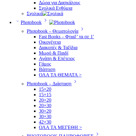
Δώρα για Δασκάλους
Σχολικά Ενθύμια
Σχολικά
Photobook
Photobook – Θεματολογία
Fast Books – Φτιαξ’ τα σε 1′
Οικογένεια
Διακοπές & Ταξίδια
Μωρό & Παιδί
Αγάπη & Επέτειος
Γάμος
Βάπτιση
ΟΛΑ ΤΑ ΘΕΜΑΤΑ >
Photobook – Διάσταση
15×20
15×15
20×20
20×30
30×20
30×30
42×30
ΟΛΑ ΤΑ ΜΕΓΕΘΗ >