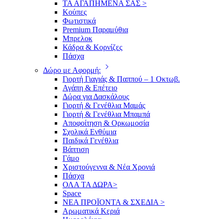
ΤΑ ΑΓΑΠΗΜΕΝΑ ΣΑΣ >
Κούπες
Φωτιστικά
Premium Παραμύθια
Μπρελοκ
Κάδρα & Κορνίζες
Πάσχα
Δώρο με Αφορμή:
Γιορτή Γιαγιάς & Παππού – 1 Οκτωβ.
Αγάπη & Επέτειο
Δώρα για Δασκάλους
Γιορτή & Γενέθλια Μαμάς
Γιορτή & Γενέθλια Μπαμπά
Αποφοίτηση & Ορκωμοσία
Σχολικά Ενθύμια
Παιδικά Γενέθλια
Βάπτιση
Γάμο
Χριστούγεννα & Νέα Χρονιά
Πάσχα
ΟΛΑ ΤΑ ΔΩΡΑ>
Space
ΝΕΑ ΠΡΟΪΟΝΤΑ & ΣΧΕΔΙΑ >
Αρωματικά Κεριά