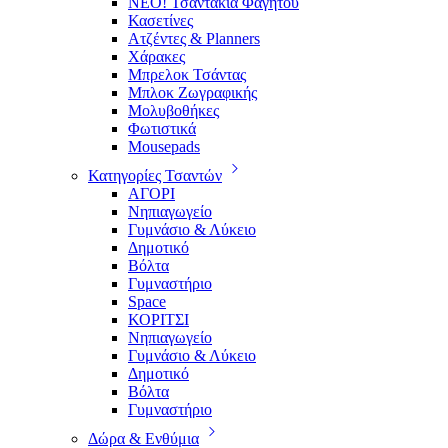
ΝΕΟ! Τσαντάκια Φαγητού
Κασετίνες
Ατζέντες & Planners
Χάρακες
Μπρελοκ Τσάντας
Μπλοκ Ζωγραφικής
Μολυβοθήκες
Φωτιστικά
Mousepads
Κατηγορίες Τσαντών
ΑΓΟΡΙ
Νηπιαγωγείο
Γυμνάσιο & Λύκειο
Δημοτικό
Βόλτα
Γυμναστήριο
Space
ΚΟΡΙΤΣΙ
Νηπιαγωγείο
Γυμνάσιο & Λύκειο
Δημοτικό
Βόλτα
Γυμναστήριο
Δώρα & Ενθύμια