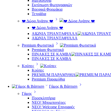
Ημερολόγια
Εκτύπωση Φωτογραφιών
Βρεφικά Φορμάκια
Τετράδια
❤️ Δώρα Αγάπης ❤️
❤️ Δώρα Αγάπης ❤️
ΑΙΩΝΙΑ ΤΡΙΑΝΤΑΦΥΛΛΑ
ΑΙΩΝΙΑ ΤΡΙΑΝΤΑΦΥΛΛΑ
Premium Φωτιστικά
Premium Φωτιστικά
ΠΙΝΑΚΕΣ ΣΕ ΚΑΜΒΑ
ΠΙΝΑΚΕΣ ΣΕ ΚΑΜΒΑ
Κούπες
Κούπες
PREMIUM ΠΑΡΑΜΥΘΙΑ
Premium Παραμύθια
Γάμος & Βάπτιση
Γάμος
Προσκλητήρια
ΝΕΟ! Μπομπονιέρες
NEO! Welcome Επιγραφές