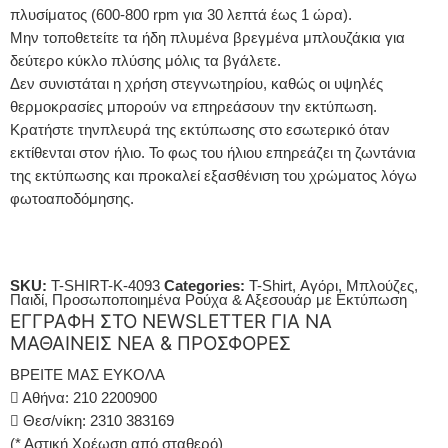
πλυσίματος (600-800 rpm για 30 λεπτά έως 1 ώρα).
Μην τοποθετείτε τα ήδη πλυμένα βρεγμένα μπλουζάκια για
δεύτερο κύκλο πλύσης μόλις τα βγάλετε.
Δεν συνιστάται η χρήση στεγνωτηρίου, καθώς οι υψηλές
θερμοκρασίες μπορούν να επηρεάσουν την εκτύπωση.
Κρατήστε τηνπλευρά της εκτύπωσης στο εσωτερικό όταν
εκτίθενται στον ήλιο. Το φως του ήλιου επηρεάζει τη ζωντάνια
της εκτύπωσης και προκαλεί εξασθένιση του χρώματος λόγω
φωτοαποδόμησης.
SKU:
T-SHIRT-K-4093
Categories:
T-Shirt
,
Αγόρι
,
Μπλούζες
,
Παιδί
,
Προσωποποιημένα Ρούχα & Αξεσουάρ με Εκτύπωση
ΕΓΓΡΑΦΗ ΣΤΟ NEWSLETTER ΓΙΑ ΝΑ
ΜΑΘΑΙΝΕΙΣ ΝΕΑ & ΠΡΟΣΦΟΡΕΣ
ΒΡΕΙΤΕ ΜΑΣ ΕΥΚΟΛΑ
Αθήνα: 210 2200900
Θεσ/νίκη: 2310 383169
(* Αστική Χρέωση από σταθερό)