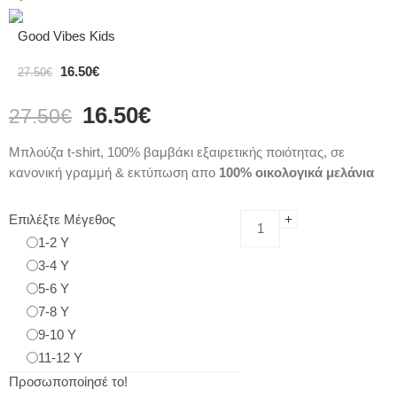
Good Vibes Kids
16.50
€
27.50
€
16.50
€
27.50
€
Μπλούζα t-shirt, 100% βαμβάκι εξαιρετικής ποιότητας, σε
κανονική γραμμή & εκτύπωση απο
100% οικολογικά μελάνια
Επιλέξτε Μέγεθος
1-2 Y
3-4 Y
5-6 Y
7-8 Y
9-10 Y
11-12 Y
Προσωποποίησέ το!