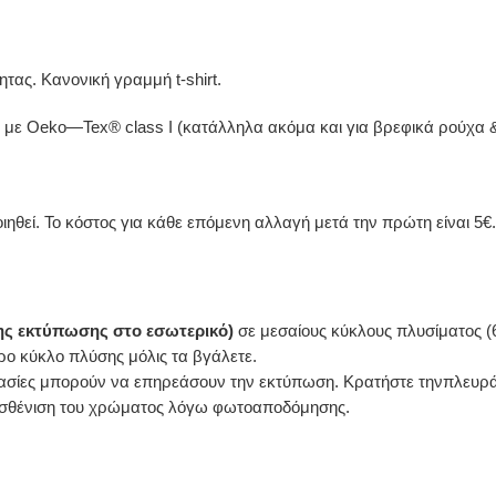
τας. Κανονική γραμμή t-shirt.
 με Oeko—Tex® class I (κατάλληλα ακόμα και για βρεφικά ρούχα
ηθεί. Το κόστος για κάθε επόμενη αλλαγή μετά την πρώτη είναι 5€.
της εκτύπωσης στο εσωτερικό)
σε μεσαίους κύκλους πλυσίματος (
ρο κύκλο πλύσης μόλις τα βγάλετε.
ασίες μπορούν να επηρεάσουν την εκτύπωση. Κρατήστε τηνπλευρά τ
εξασθένιση του χρώματος λόγω φωτοαποδόμησης.