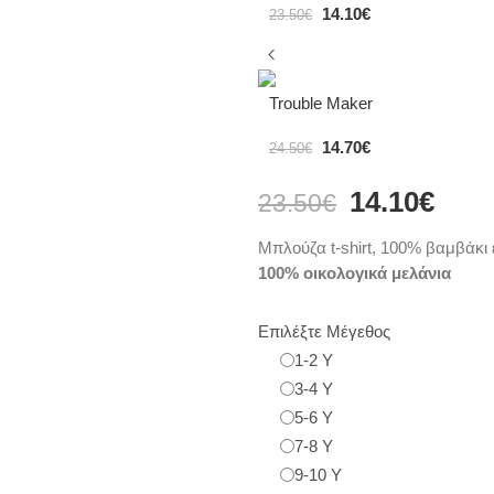
14.10
€
23.50
€
Trouble Maker
14.70
€
24.50
€
14.10
€
23.50
€
Μπλούζα t-shirt, 100% βαμβάκι
100% οικολογικά μελάνια
Επιλέξτε Μέγεθος
1-2 Y
3-4 Y
5-6 Y
7-8 Y
9-10 Y