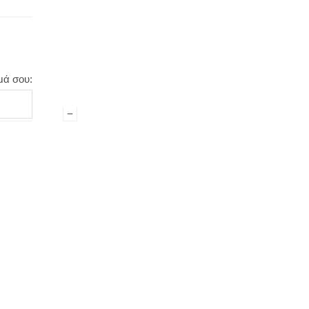
μά σου: