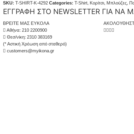
SKU:
T-SHIRT-K-4292
Categories:
T-Shirt
,
Κορίτσι
,
Μπλούζες
,
Πα
ΕΓΓΡΑΦΗ ΣΤΟ NEWSLETTER ΓΙΑ ΝΑ Μ
ΒΡΕΙΤΕ ΜΑΣ ΕΥΚΟΛΑ
ΑΚΟΛΟΥΘΗΣΤ
Αθήνα: 210 2200900
Θεσ/νίκη: 2310 383169
(* Αστική Χρέωση από σταθερό)
customers@myikona.gr