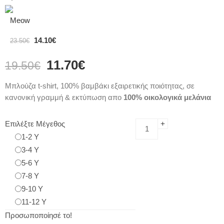
Meow
14.10
€
23.50
€
11.70
€
19.50
€
Μπλούζα t-shirt, 100% βαμβάκι εξαιρετικής ποιότητας, σε
κανονική γραμμή & εκτύπωση απο
100% οικολογικά μελάνια
Επιλέξτε Μέγεθος
1-2 Y
3-4 Y
5-6 Y
7-8 Y
9-10 Y
11-12 Y
Προσωποποίησέ το!