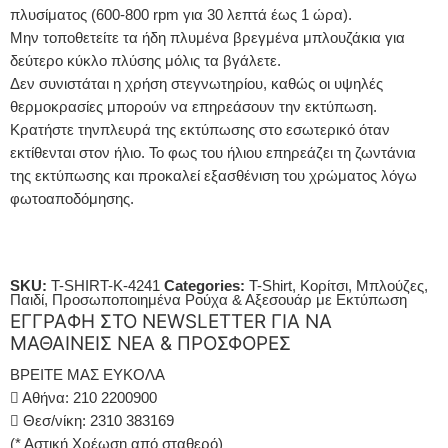
πλυσίματος (600-800 rpm για 30 λεπτά έως 1 ώρα).
Μην τοποθετείτε τα ήδη πλυμένα βρεγμένα μπλουζάκια για
δεύτερο κύκλο πλύσης μόλις τα βγάλετε.
Δεν συνιστάται η χρήση στεγνωτηρίου, καθώς οι υψηλές
θερμοκρασίες μπορούν να επηρεάσουν την εκτύπωση.
Κρατήστε τηνπλευρά της εκτύπωσης στο εσωτερικό όταν
εκτίθενται στον ήλιο. Το φως του ήλιου επηρεάζει τη ζωντάνια
της εκτύπωσης και προκαλεί εξασθένιση του χρώματος λόγω
φωτοαποδόμησης.
SKU:
T-SHIRT-K-4241
Categories:
T-Shirt
,
Κορίτσι
,
Μπλούζες
,
Παιδί
,
Προσωποποιημένα Ρούχα & Αξεσουάρ με Εκτύπωση
ΕΓΓΡΑΦΗ ΣΤΟ NEWSLETTER ΓΙΑ ΝΑ
ΜΑΘΑΙΝΕΙΣ ΝΕΑ & ΠΡΟΣΦΟΡΕΣ
ΒΡΕΙΤΕ ΜΑΣ ΕΥΚΟΛΑ
Αθήνα: 210 2200900
Θεσ/νίκη: 2310 383169
(* Αστική Χρέωση από σταθερό)