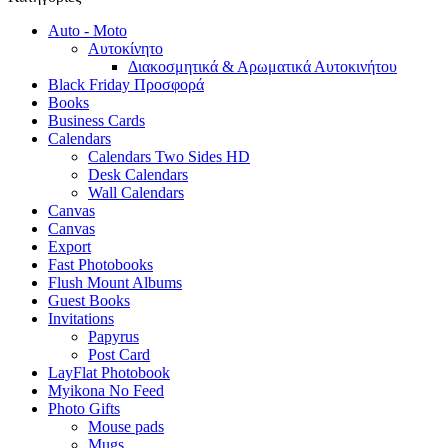
Auto - Moto
Αυτοκίνητο
Διακοσμητικά & Αρωματικά Αυτοκινήτου
Black Friday Προσφορά
Books
Business Cards
Calendars
Calendars Two Sides HD
Desk Calendars
Wall Calendars
Canvas
Canvas
Export
Fast Photobooks
Flush Mount Albums
Guest Books
Invitations
Papyrus
Post Card
LayFlat Photobook
Myikona No Feed
Photo Gifts
Mouse pads
Mugs