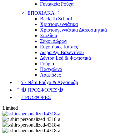
Γυναικεία Ρούχα
ΕΠΟΧΙΑΚΑ
Back To School
Χριστουγεννιάτικα
Χριστουγεννιάτικα Διακοσμητικά
Στολίδια
Σάκοι Δώρων
Ευχετήριες Κάρτες
Δώρα Αγ. Βαλεντίνου
Δέντρα Led & Φωτιστικά
Γούρια
Πασχαλινά
Λαμπάδες
👕 Νέο! Ρούχα & Αξεσουάρ
🔴 ΠΡΟΣΦΟΡΕΣ 🔴
ΠΡΟΣΦΟΡΕΣ
Limited