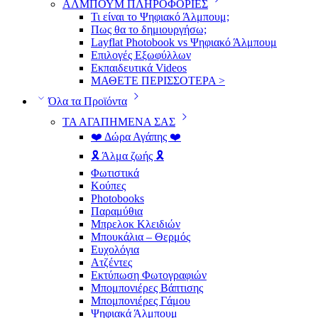
ΑΛΜΠΟΥΜ ΠΛΗΡΟΦΟΡΙΕΣ
Τι είναι το Ψηφιακό Άλμπουμ;
Πως θα το δημιουργήσω;
Layflat Photobook vs Ψηφιακό Άλμπουμ
Επιλογές Εξωφύλλων
Εκπαιδευτικά Videos
ΜΑΘΕΤΕ ΠΕΡΙΣΣΟΤΕΡΑ >
Όλα τα Προϊόντα
ΤΑ ΑΓΑΠΗΜΕΝΑ ΣΑΣ
❤️ Δώρα Αγάπης ❤️
🎗️ Άλμα ζωής 🎗️
Φωτιστικά
Κούπες
Photobooks
Παραμύθια
Μπρελοκ Κλειδιών
Μπουκάλια – Θερμός
Ευχολόγια
Ατζέντες
Εκτύπωση Φωτογραφιών
Μπομπονιέρες Βάπτισης
Μπομπονιέρες Γάμου
Ψηφιακά Άλμπουμ