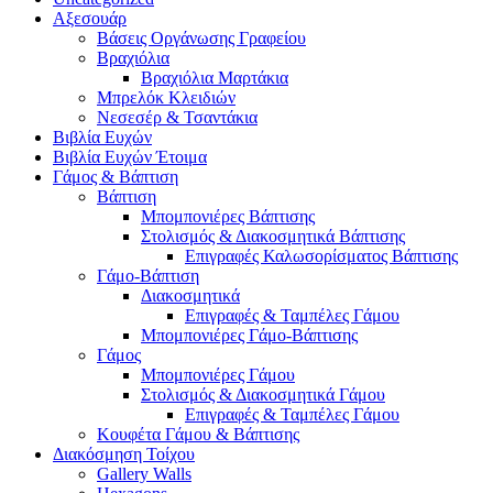
Αξεσουάρ
Βάσεις Οργάνωσης Γραφείου
Βραχιόλια
Βραχιόλια Μαρτάκια
Μπρελόκ Κλειδιών
Νεσεσέρ & Τσαντάκια
Βιβλία Ευχών
Βιβλία Ευχών Έτοιμα
Γάμος & Βάπτιση
Βάπτιση
Μπομπονιέρες Βάπτισης
Στολισμός & Διακοσμητικά Βάπτισης
Επιγραφές Καλωσορίσματος Βάπτισης
Γάμο-Βάπτιση
Διακοσμητικά
Επιγραφές & Ταμπέλες Γάμου
Μπομπονιέρες Γάμο-Βάπτισης
Γάμος
Μπομπονιέρες Γάμου
Στολισμός & Διακοσμητικά Γάμου
Επιγραφές & Ταμπέλες Γάμου
Κουφέτα Γάμου & Βάπτισης
Διακόσμηση Τοίχου
Gallery Walls