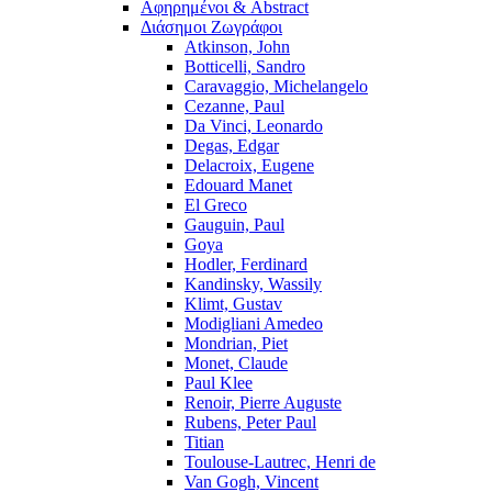
Αφηρημένοι & Abstract
Διάσημοι Ζωγράφοι
Atkinson, John
Botticelli, Sandro
Caravaggio, Michelangelo
Cezanne, Paul
Da Vinci, Leonardo
Degas, Edgar
Delacroix, Eugene
Edouard Manet
El Greco
Gauguin, Paul
Goya
Hodler, Ferdinard
Kandinsky, Wassily
Klimt, Gustav
Modigliani Amedeo
Mondrian, Piet
Monet, Claude
Paul Klee
Renoir, Pierre Auguste
Rubens, Peter Paul
Titian
Toulouse-Lautrec, Henri de
Van Gogh, Vincent