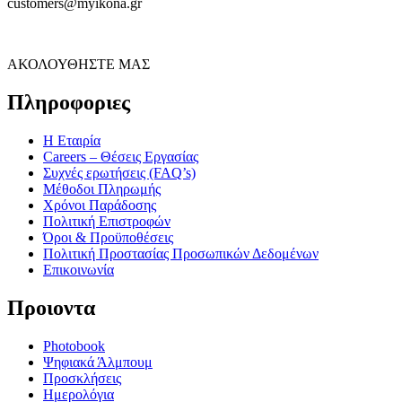
customers@myikona.gr
ΑΚΟΛΟΥΘΗΣΤΕ ΜΑΣ
Πληροφοριες
Η Εταιρία
Careers – Θέσεις Εργασίας
Συχνές ερωτήσεις (FAQ’s)
Μέθοδοι Πληρωμής
Χρόνοι Παράδοσης
Πολιτική Επιστροφών
Όροι & Προϋποθέσεις
Πολιτική Προστασίας Προσωπικών Δεδομένων
Επικοινωνία
Προιοντα
Photobook
Ψηφιακά Άλμπουμ
Προσκλήσεις
Ημερολόγια