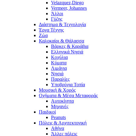
Velazquez,Diego
Vermeer, Johannes
Άλλοι
Γύζης
Διάστημα & Τεχνολογία
Έργα Τέχνης
Ζώα
Καλοκαίρι & Θάλασσα
Βάρκες & Καράβια
Ελληνικά Νησιά
Κοχύλια
Κύματα
Λιμάνια
Νησιά
Παραλίες
Υποβρύχια Τοπία
Μουσική & Χορός
Οχήματα & Μέσα Μεταφοράς
Αυτοκίνητα
Μηχανές
Παιδικοί
Peanuts
Πόλεις & Αρχιτεκτονική
Αθήνα
Άλλες πόλεις