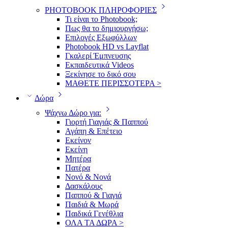
PHOTOBOOK ΠΛΗΡΟΦΟΡΙΕΣ
Τι είναι το Photobook;
Πως θα το δημιουργήσω;
Επιλογές Εξωφύλλων
Photobook HD vs Layflat
Γκαλερί Έμπνευσης
Εκπαιδευτικά Videos
Ξεκίνησε το δικό σου
ΜΑΘΕΤΕ ΠΕΡΙΣΣΟΤΕΡΑ >
Δώρα
Ψάχνω Δώρο για:
Γιορτή Γιαγιάς & Παππού
Αγάπη & Επέτειο
Εκείνον
Εκείνη
Μητέρα
Πατέρα
Νονό & Νονά
Δασκάλους
Παππού & Γιαγιά
Παιδιά & Μωρά
Παιδικά Γενέθλια
ΟΛΑ ΤΑ ΔΩΡΑ >