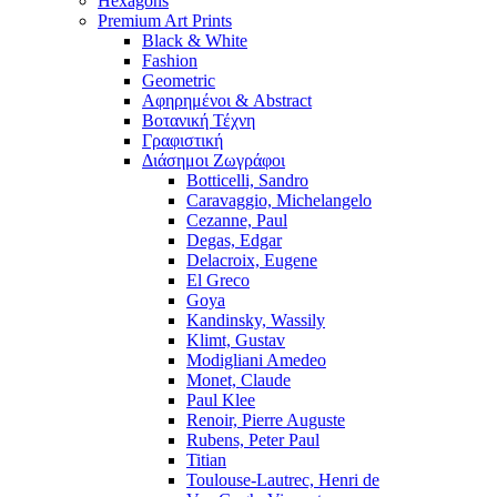
Hexagons
Premium Art Prints
Black & White
Fashion
Geometric
Αφηρημένοι & Abstract
Βοτανική Τέχνη
Γραφιστική
Διάσημοι Ζωγράφοι
Botticelli, Sandro
Caravaggio, Michelangelo
Cezanne, Paul
Degas, Edgar
Delacroix, Eugene
El Greco
Goya
Kandinsky, Wassily
Klimt, Gustav
Modigliani Amedeo
Monet, Claude
Paul Klee
Renoir, Pierre Auguste
Rubens, Peter Paul
Titian
Toulouse-Lautrec, Henri de