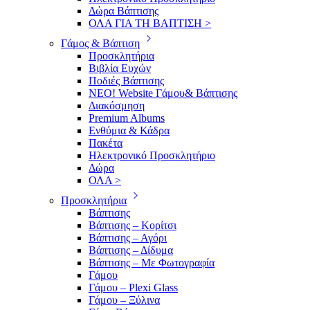
Δώρα Βάπτισης
ΟΛΑ ΓΙΑ ΤΗ ΒΑΠΤΙΣΗ >
Γάμος & Βάπτιση
Προσκλητήρια
Βιβλία Ευχών
Ποδιές Βάπτισης
ΝΕΟ! Website Γάμου& Βάπτισης
Διακόσμηση
Premium Albums
Ενθύμια & Κάδρα
Πακέτα
Ηλεκτρονικό Προσκλητήριο
Δώρα
ΟΛΑ >
Προσκλητήρια
Βάπτισης
Βάπτισης – Κορίτσι
Βάπτισης – Αγόρι
Βάπτισης – Δίδυμα
Βάπτισης – Με Φωτογραφία
Γάμου
Γάμου – Plexi Glass
Γάμου – Ξύλινα