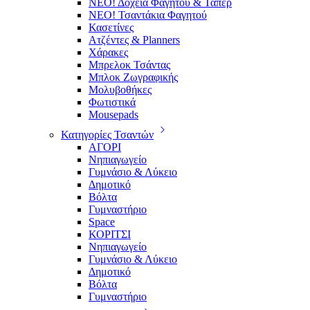
ΝΕΟ! Δοχεία Φαγητού & Τάπερ
ΝΕΟ! Τσαντάκια Φαγητού
Κασετίνες
Ατζέντες & Planners
Χάρακες
Μπρελοκ Τσάντας
Μπλοκ Ζωγραφικής
Μολυβοθήκες
Φωτιστικά
Mousepads
Κατηγορίες Τσαντών
ΑΓΟΡΙ
Νηπιαγωγείο
Γυμνάσιο & Λύκειο
Δημοτικό
Βόλτα
Γυμναστήριο
Space
ΚΟΡΙΤΣΙ
Νηπιαγωγείο
Γυμνάσιο & Λύκειο
Δημοτικό
Βόλτα
Γυμναστήριο