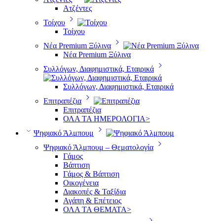
Ατζέντες
Τοίχου
Τοίχου
Νέα Premium Ξύλινα
Νέα Premium Ξύλινα
Συλλόγων, Διαφημιστικά, Εταιρικά
Συλλόγων, Διαφημιστικά, Εταιρικά
Επιτραπέζια
Επιτραπέζια
ΟΛΑ ΤΑ ΗΜΕΡΟΛΟΓΙΑ>
Ψηφιακό Άλμπουμ
Ψηφιακό Άλμπουμ – Θεματολογία
Γάμος
Βάπτιση
Γάμος & Βάπτιση
Οικογένεια
Διακοπές & Ταξίδια
Αγάπη & Επέτειος
ΟΛΑ ΤΑ ΘΕΜΑΤΑ>