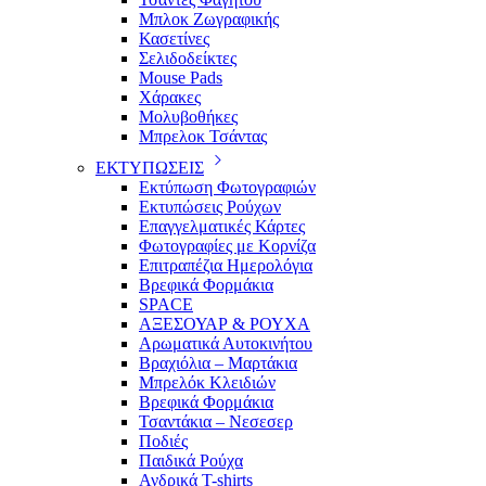
Μπλοκ Ζωγραφικής
Κασετίνες
Σελιδοδείκτες
Mouse Pads
Χάρακες
Μολυβοθήκες
Μπρελοκ Τσάντας
ΕΚΤΥΠΩΣΕΙΣ
Εκτύπωση Φωτογραφιών
Εκτυπώσεις Ρούχων
Επαγγελματικές Κάρτες
Φωτογραφίες με Κορνίζα
Επιτραπέζια Ημερολόγια
Βρεφικά Φορμάκια
SPACE
ΑΞΕΣΟΥΑΡ & ΡΟΥΧΑ
Αρωματικά Αυτοκινήτου
Βραχιόλια – Μαρτάκια
Μπρελόκ Κλειδιών
Βρεφικά Φορμάκια
Τσαντάκια – Νεσεσερ
Ποδιές
Παιδικά Ρούχα
Ανδρικά T-shirts