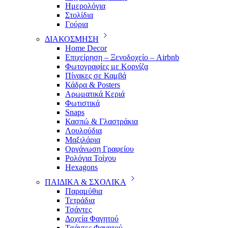
Ημερολόγια
Στολίδια
Γούρια
ΔΙΑΚΟΣΜΗΣΗ
Home Decor
Επιχείρηση – Ξενοδοχείο – Airbnb
Φωτογραφίες με Κορνίζα
Πίνακες σε Καμβά
Κάδρα & Posters
Αρωματικά Κεριά
Φωτιστικά
Snaps
Κασπώ & Γλαστράκια
Λουλούδια
Μαξιλάρια
Οργάνωση Γραφείου
Ρολόγια Τοίχου
Hexagons
ΠΑΙΔΙΚΑ & ΣΧΟΛΙΚΑ
Παραμύθια
Τετράδια
Τσάντες
Δοχεία Φαγητού
Τσάντες Φαγητού