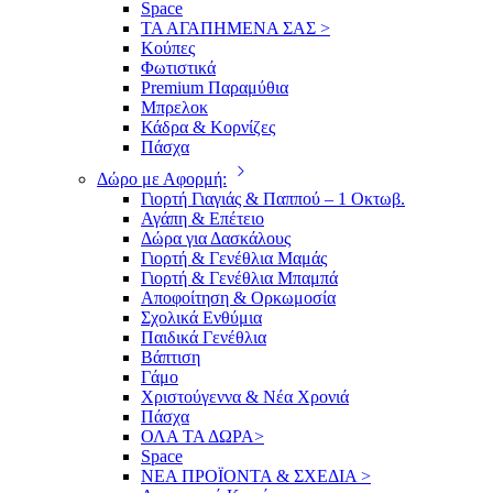
Space
ΤΑ ΑΓΑΠΗΜΕΝΑ ΣΑΣ >
Κούπες
Φωτιστικά
Premium Παραμύθια
Μπρελοκ
Κάδρα & Κορνίζες
Πάσχα
Δώρο με Αφορμή:
Γιορτή Γιαγιάς & Παππού – 1 Οκτωβ.
Αγάπη & Επέτειο
Δώρα για Δασκάλους
Γιορτή & Γενέθλια Μαμάς
Γιορτή & Γενέθλια Μπαμπά
Αποφοίτηση & Ορκωμοσία
Σχολικά Ενθύμια
Παιδικά Γενέθλια
Βάπτιση
Γάμο
Χριστούγεννα & Νέα Χρονιά
Πάσχα
ΟΛΑ ΤΑ ΔΩΡΑ>
Space
ΝΕΑ ΠΡΟΪΟΝΤΑ & ΣΧΕΔΙΑ >