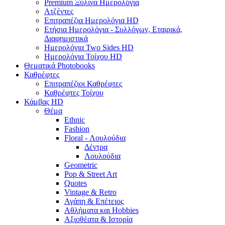
Premium Ξύλινα Ημερολόγια
Ατζέντες
Επιτραπέζια Ημερολόγια HD
Ετήσια Ημερολόγια - Συλλόγων, Εταιρικά,
Διαφημιστικά
Ημερολόγια Two Sides HD
Ημερολόγια Τοίχου HD
Θεματικά Photobooks
Καθρέφτες
Επιτραπέζιοι Καθρέφτες
Καθρέφτες Τοίχου
Κάμβας HD
Θέμα
Ethnic
Fashion
Floral - Λουλούδια
Δέντρα
Λουλούδια
Geometric
Pop & Street Art
Quotes
Vintage & Retro
Αγάπη & Επέτειος
Αθλήματα και Hobbies
Αξιοθέατα & Ιστορία