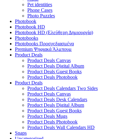
Pet identities
Phone Cases
Photo Puzzles
Photobook
Photobook HD
Photobook HD (Ελεύθερη Δημιουργία)
Photobooks
Photobooks Προσχεδιασμένα
Premium Ψηφιακά Άλμπουμ
Product Deals
Product Deals Canvas
Product Deals Digital Album
Product Deals Guest Books
Product Deals Photobook
Product Deals
Product Deals Calendars Two Sides
Product Deals Canvas
Product Deals Desk Calendars
Product Deals Digital Album
Product Deals Guest Books
Product Deals Mugs
Product Deals Photobook
Product Deals Wall Calendars HD
Snaps
Uncategorized