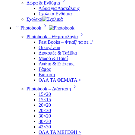
Δώρα & Ενθύμια
Δώρα για Δασκάλους
Σχολικά Ενθύμια
Σχολικά
Photobook
Photobook – Θεματολογία
Fast Books – Φτιαξ’ τα σε 1′
Οικογένεια
Διακοπές & Ταξίδια
Μωρό & Παιδί
Αγάπη & Επέτειος
Γάμος
Βάπτιση
ΟΛΑ ΤΑ ΘΕΜΑΤΑ >
Photobook – Διάσταση
15×20
15×15
20×20
20×30
30×20
30×30
42×30
ΟΛΑ ΤΑ ΜΕΓΕΘΗ >