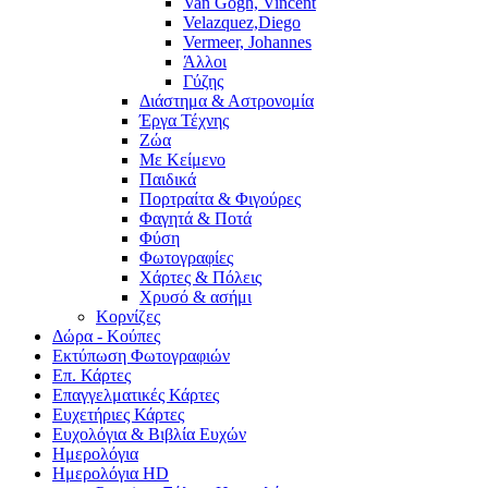
Van Gogh, Vincent
Velazquez,Diego
Vermeer, Johannes
Άλλοι
Γύζης
Διάστημα & Αστρονομία
Έργα Τέχνης
Ζώα
Με Κείμενο
Παιδικά
Πορτραίτα & Φιγούρες
Φαγητά & Ποτά
Φύση
Φωτογραφίες
Χάρτες & Πόλεις
Χρυσό & ασήμι
Κορνίζες
Δώρα - Κούπες
Εκτύπωση Φωτογραφιών
Επ. Κάρτες
Επαγγελματικές Κάρτες
Ευχετήριες Κάρτες
Ευχολόγια & Βιβλία Ευχών
Ημερολόγια
Ημερολόγια HD