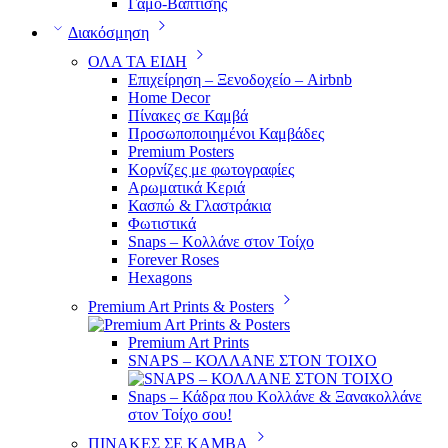
Γάμο-Βάπτισης
Διακόσμηση
ΟΛΑ ΤΑ ΕΙΔΗ
Επιχείρηση – Ξενοδοχείο – Airbnb
Home Decor
Πίνακες σε Καμβά
Προσωποποιημένοι Καμβάδες
Premium Posters
Κορνίζες με φωτογραφίες
Αρωματικά Κεριά
Κασπώ & Γλαστράκια
Φωτιστικά
Snaps – Κολλάνε στον Τοίχο
Forever Roses
Hexagons
Premium Art Prints & Posters
Premium Art Prints
SNAPS – ΚΟΛΛΑΝΕ ΣΤΟΝ ΤΟΙΧΟ
Snaps – Κάδρα που Κολλάνε & Ξανακολλάνε
στον Τοίχο σου!
ΠΙΝΑΚΕΣ ΣΕ ΚΑΜΒΑ