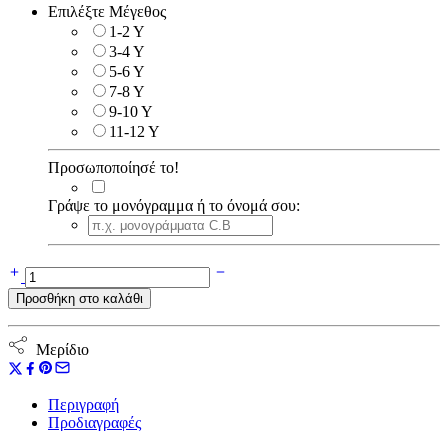
Επιλέξτε Μέγεθος
1-2 Y
3-4 Y
5-6 Y
7-8 Y
9-10 Y
11-12 Y
Προσωποποίησέ το!
Γράψε το μονόγραμμα ή το όνομά σου:
Outer
Space
Προσθήκη στο καλάθι
ποσότητα
Μερίδιο
Περιγραφή
Προδιαγραφές