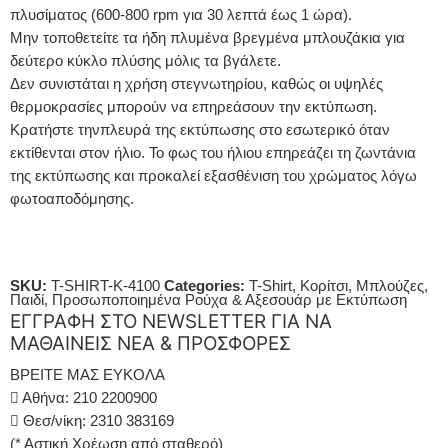
πλυσίματος (600-800 rpm για 30 λεπτά έως 1 ώρα).
Μην τοποθετείτε τα ήδη πλυμένα βρεγμένα μπλουζάκια για
δεύτερο κύκλο πλύσης μόλις τα βγάλετε.
Δεν συνιστάται η χρήση στεγνωτηρίου, καθώς οι υψηλές
θερμοκρασίες μπορούν να επηρεάσουν την εκτύπωση.
Κρατήστε τηνπλευρά της εκτύπωσης στο εσωτερικό όταν
εκτίθενται στον ήλιο. Το φως του ήλιου επηρεάζει τη ζωντάνια
της εκτύπωσης και προκαλεί εξασθένιση του χρώματος λόγω
φωτοαποδόμησης.
SKU:
T-SHIRT-K-4100
Categories:
T-Shirt
,
Κορίτσι
,
Μπλούζες
,
Παιδί
,
Προσωποποιημένα Ρούχα & Αξεσουάρ με Εκτύπωση
ΕΓΓΡΑΦΗ ΣΤΟ NEWSLETTER ΓΙΑ ΝΑ
ΜΑΘΑΙΝΕΙΣ ΝΕΑ & ΠΡΟΣΦΟΡΕΣ
ΒΡΕΙΤΕ ΜΑΣ ΕΥΚΟΛΑ
Αθήνα: 210 2200900
Θεσ/νίκη: 2310 383169
(* Αστική Χρέωση από σταθερό)