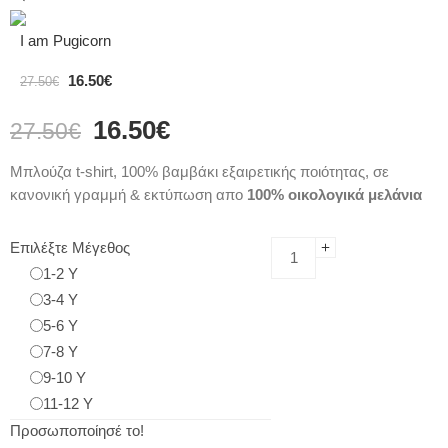
I am Pugicorn
16.50
€
27.50
€
16.50
€
27.50
€
Μπλούζα t-shirt, 100% βαμβάκι εξαιρετικής ποιότητας, σε
κανονική γραμμή & εκτύπωση απο
100% οικολογικά μελάνια
Επιλέξτε Μέγεθος
1-2 Y
3-4 Y
5-6 Y
7-8 Y
9-10 Y
11-12 Y
Προσωποποίησέ το!