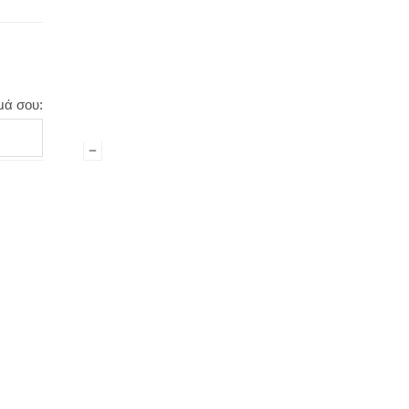
μά σου: