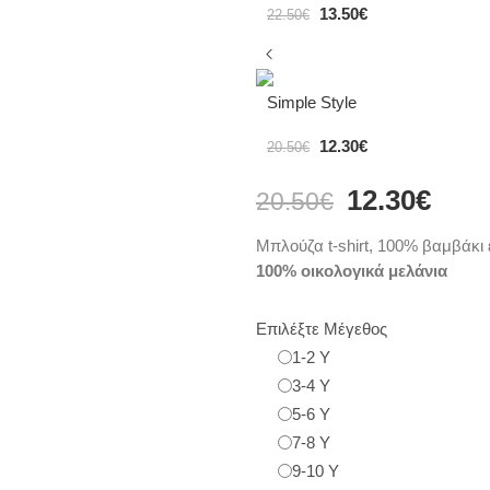
13.50
€
22.50
€
Simple Style
12.30
€
20.50
€
12.30
€
20.50
€
Μπλούζα t-shirt, 100% βαμβάκι
100% οικολογικά μελάνια
Επιλέξτε Μέγεθος
1-2 Y
3-4 Y
5-6 Y
7-8 Y
9-10 Y