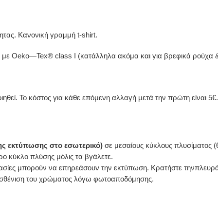
τας. Κανονική γραμμή t-shirt.
 με Oeko—Tex® class I (κατάλληλα ακόμα και για βρεφικά ρούχα
ηθεί. Το κόστος για κάθε επόμενη αλλαγή μετά την πρώτη είναι 5€.
της εκτύπωσης στο εσωτερικό)
σε μεσαίους κύκλους πλυσίματος (
ρο κύκλο πλύσης μόλις τα βγάλετε.
ασίες μπορούν να επηρεάσουν την εκτύπωση. Κρατήστε τηνπλευρά τ
εξασθένιση του χρώματος λόγω φωτοαποδόμησης.