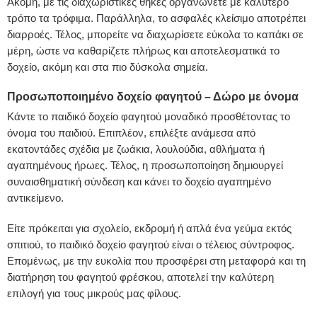
Ακόμη, με τις διαχωριστικές θήκες οργανώνετε με καλύτερο
τρόπο τα τρόφιμα. Παράλληλα, το ασφαλές κλείσιμο αποτρέπει
διαρροές. Τέλος, μπορείτε να διαχωρίσετε εύκολα το καπάκι σε
μέρη, ώστε να καθαρίζετε πλήρως και αποτελεσματικά το
δοχείο, ακόμη και στα πιο δύσκολα σημεία.
Προσωποποιημένο δοχείο φαγητού – Δώρο με όνομα
Κάντε το παιδικό δοχείο φαγητού μοναδικό προσθέτοντας το
όνομα του παιδιού. Επιπλέον, επιλέξτε ανάμεσα από
εκατοντάδες σχέδια με ζωάκια, λουλούδια, αθλήματα ή
αγαπημένους ήρωες. Τέλος, η προσωποποίηση δημιουργεί
συναισθηματική σύνδεση και κάνει το δοχείο αγαπημένο
αντικείμενο.
Είτε πρόκειται για σχολείο, εκδρομή ή απλά ένα γεύμα εκτός
σπιτιού, το παιδικό δοχείο φαγητού είναι ο τέλειος σύντροφος.
Επομένως, με την ευκολία που προσφέρει στη μεταφορά και τη
διατήρηση του φαγητού φρέσκου, αποτελεί την καλύτερη
επιλογή για τους μικρούς μας φίλους.