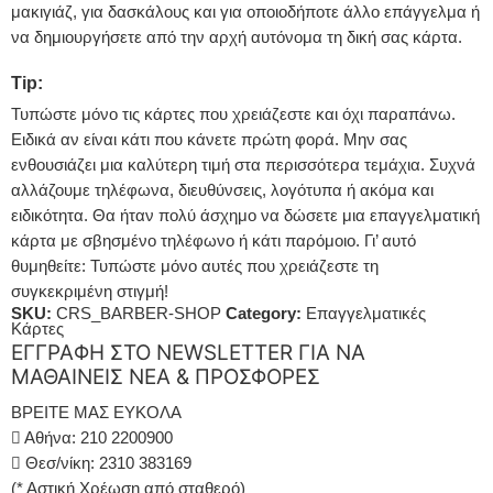
μακιγιάζ, για δασκάλους και για οποιοδήποτε άλλο επάγγελμα ή
να δημιουργήσετε από την αρχή αυτόνομα τη δική σας κάρτα.
Tip:
Τυπώστε μόνο τις κάρτες που χρειάζεστε και όχι παραπάνω.
Ειδικά αν είναι κάτι που κάνετε πρώτη φορά. Μην σας
ενθουσιάζει μια καλύτερη τιμή στα περισσότερα τεμάχια. Συχνά
αλλάζουμε τηλέφωνα, διευθύνσεις, λογότυπα ή ακόμα και
ειδικότητα. Θα ήταν πολύ άσχημο να δώσετε μια επαγγελματική
κάρτα με σβησμένο τηλέφωνο ή κάτι παρόμοιο. Γι’ αυτό
θυμηθείτε: Τυπώστε μόνο αυτές που χρειάζεστε τη
συγκεκριμένη στιγμή!
SKU:
CRS_BARBER-SHOP
Category:
Επαγγελματικές
Κάρτες
ΕΓΓΡΑΦΗ ΣΤΟ NEWSLETTER ΓΙΑ ΝΑ
ΜΑΘΑΙΝΕΙΣ ΝΕΑ & ΠΡΟΣΦΟΡΕΣ
ΒΡΕΙΤΕ ΜΑΣ ΕΥΚΟΛΑ
Αθήνα: 210 2200900
Θεσ/νίκη: 2310 383169
(* Αστική Χρέωση από σταθερό)