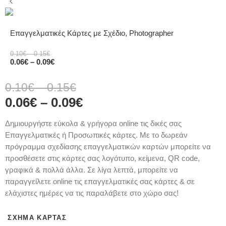
Επαγγελματικές Κάρτες με Σχέδιο, Photographer
0.10
€
–
0.15
€
0.06
€
–
0.09
€
0.10
€
–
0.15
€
0.06
€
–
0.09
€
Δημιουργήστε εύκολα & γρήγορα online τις δικές σας
Επαγγελματικές ή Προσωπικές κάρτες. Με το δωρεάν
πρόγραμμα σχεδίασης επαγγελματικών καρτών μπορείτε να
προσθέσετε στις κάρτες σας λογότυπο, κείμενα, QR code,
γραφικά & πολλά άλλα. Σε λίγα λεπτά, μπορείτε να
παραγγείλετε online τις επαγγελματικές σας κάρτες & σε
ελάχιστες ημέρες να τις παραλάβετε στο χώρο σας!
ΣΧΉΜΑ ΚΆΡΤΑΣ