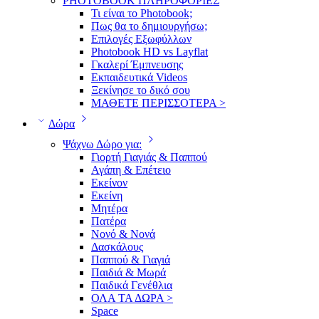
PHOTOBOOK ΠΛΗΡΟΦΟΡΙΕΣ
Τι είναι το Photobook;
Πως θα το δημιουργήσω;
Επιλογές Εξωφύλλων
Photobook HD vs Layflat
Γκαλερί Έμπνευσης
Εκπαιδευτικά Videos
Ξεκίνησε το δικό σου
ΜΑΘΕΤΕ ΠΕΡΙΣΣΟΤΕΡΑ >
Δώρα
Ψάχνω Δώρο για:
Γιορτή Γιαγιάς & Παππού
Αγάπη & Επέτειο
Εκείνον
Εκείνη
Μητέρα
Πατέρα
Νονό & Νονά
Δασκάλους
Παππού & Γιαγιά
Παιδιά & Μωρά
Παιδικά Γενέθλια
ΟΛΑ ΤΑ ΔΩΡΑ >
Space