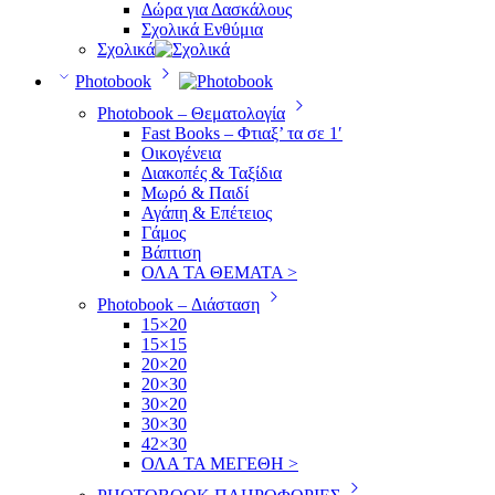
Δώρα για Δασκάλους
Σχολικά Ενθύμια
Σχολικά
Photobook
Photobook – Θεματολογία
Fast Books – Φτιαξ’ τα σε 1′
Οικογένεια
Διακοπές & Ταξίδια
Μωρό & Παιδί
Αγάπη & Επέτειος
Γάμος
Βάπτιση
ΟΛΑ ΤΑ ΘΕΜΑΤΑ >
Photobook – Διάσταση
15×20
15×15
20×20
20×30
30×20
30×30
42×30
ΟΛΑ ΤΑ ΜΕΓΕΘΗ >