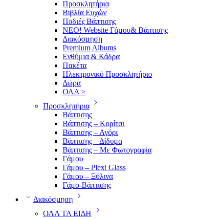
Προσκλητήρια
Βιβλία Ευχών
Ποδιές Βάπτισης
ΝΕΟ! Website Γάμου& Βάπτισης
Διακόσμηση
Premium Albums
Ενθύμια & Κάδρα
Πακέτα
Ηλεκτρονικό Προσκλητήριο
Δώρα
ΟΛΑ >
Προσκλητήρια
Βάπτισης
Βάπτισης – Κορίτσι
Βάπτισης – Αγόρι
Βάπτισης – Δίδυμα
Βάπτισης – Με Φωτογραφία
Γάμου
Γάμου – Plexi Glass
Γάμου – Ξύλινα
Γάμο-Βάπτισης
Διακόσμηση
ΟΛΑ ΤΑ ΕΙΔΗ