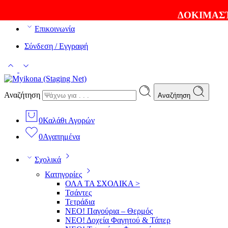
ΘΑ ΛΑΤΡΕΨΕΤΕ ΤΑ ΠΡΟΪΟΝΤΑ ΜΑΣ |
EXPRESS ΑΠΟΣ
ΔΟΚΙΜΑΣΤ
Επικοινωνία
Σύνδεση / Εγγραφή
Αναζήτηση
Αναζήτηση
0
Καλάθι Αγορών
0
Αγαπημένα
Σχολικά
Κατηγορίες
ΟΛΑ ΤΑ ΣΧΟΛΙΚΑ >
Τσάντες
Τετράδια
ΝΕΟ! Παγούρια – Θερμός
ΝΕΟ! Δοχεία Φαγητού & Τάπερ