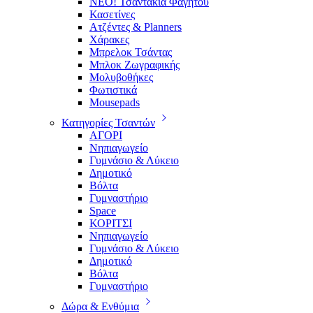
ΝΕΟ! Τσαντάκια Φαγητού
Κασετίνες
Ατζέντες & Planners
Χάρακες
Μπρελοκ Τσάντας
Μπλοκ Ζωγραφικής
Μολυβοθήκες
Φωτιστικά
Mousepads
Κατηγορίες Τσαντών
ΑΓΟΡΙ
Νηπιαγωγείο
Γυμνάσιο & Λύκειο
Δημοτικό
Βόλτα
Γυμναστήριο
Space
ΚΟΡΙΤΣΙ
Νηπιαγωγείο
Γυμνάσιο & Λύκειο
Δημοτικό
Βόλτα
Γυμναστήριο
Δώρα & Ενθύμια