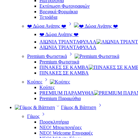
Ημερολόγια
Εκτύπωση Φωτογραφιών
Βρεφικά Φορμάκια
Τετράδια
❤️ Δώρα Αγάπης ❤️
❤️ Δώρα Αγάπης ❤️
ΑΙΩΝΙΑ ΤΡΙΑΝΤΑΦΥΛΛΑ
ΑΙΩΝΙΑ ΤΡΙΑΝΤΑΦΥΛΛΑ
Premium Φωτιστικά
Premium Φωτιστικά
ΠΙΝΑΚΕΣ ΣΕ ΚΑΜΒΑ
ΠΙΝΑΚΕΣ ΣΕ ΚΑΜΒΑ
Κούπες
Κούπες
PREMIUM ΠΑΡΑΜΥΘΙΑ
Premium Παραμύθια
Γάμος & Βάπτιση
Γάμος
Προσκλητήρια
ΝΕΟ! Μπομπονιέρες
NEO! Welcome Επιγραφές