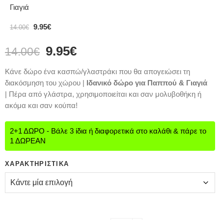
Γιαγιά
9.95
€
14.00
€
9.95
€
14.00
€
Κάνε δώρο ένα κασπώ/γλαστράκι που θα απογειώσει τη
διακόσμηση του χώρου |
Ιδανικό δώρο για Παππού & Γιαγιά
| Πέρα από γλάστρα, χρησιμοποιείται και σαν μολυβοθήκη ή
ακόμα και σαν κούπα!
2+1 ΔΩΡΟ - Βάλε 3 ίδια ή διαφορετικά στο καλάθι & πάρε το
1 ΔΩΡΕΑΝ
ΧΑΡΑΚΤΗΡΙΣΤΙΚΆ