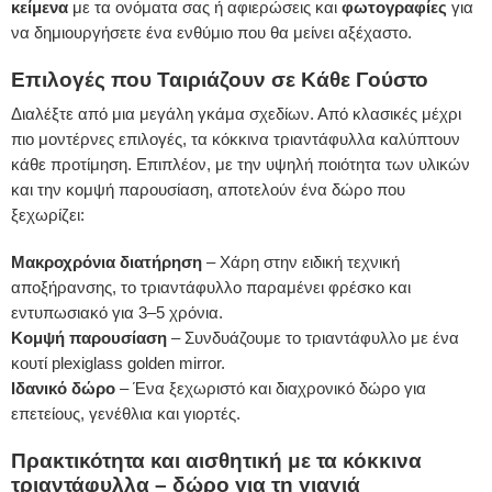
κείμενα
με τα ονόματα σας ή αφιερώσεις και
φωτογραφίες
για
να δημιουργήσετε ένα ενθύμιο που θα μείνει αξέχαστο.
Επιλογές που Ταιριάζουν σε Κάθε Γούστο
Διαλέξτε από μια μεγάλη γκάμα σχεδίων. Από κλασικές μέχρι
πιο μοντέρνες επιλογές, τα κόκκινα τριαντάφυλλα καλύπτουν
κάθε προτίμηση. Επιπλέον, με την υψηλή ποιότητα των υλικών
και την κομψή παρουσίαση, αποτελούν ένα δώρο που
ξεχωρίζει:
Μακροχρόνια διατήρηση
– Χάρη στην ειδική τεχνική
αποξήρανσης, το τριαντάφυλλο παραμένει φρέσκο και
εντυπωσιακό για 3–5 χρόνια.
Κομψή παρουσίαση
– Συνδυάζουμε το τριαντάφυλλο με ένα
κουτί plexiglass golden mirror.
Ιδανικό δώρο
– Ένα ξεχωριστό και διαχρονικό δώρο για
επετείους, γενέθλια και γιορτές.
Πρακτικότητα και αισθητική με τα κόκκινα
τριαντάφυλλα – δώρο για τη γιαγιά