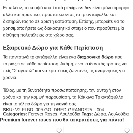
Επιπλέον, το κομψό κουτί από plexiglass δεν είναι μόνο όμορφο
αλλά και πρακτικό, προστατεύοντας το τριαντάφυλλο και
διατηρώντας το σε άριστη κατάσταση. Επίσης, μπορείτε να το
χρησιμοποιήσετε ως διακοσμητικό στοιχείο που προσθέτει μία
αίσθηση πολυτέλειας στο χώρο σας.
Εξαιρετικό Δώρο για Κάθε Περίσταση
Τα παντοτινά τριαντάφυλλα είναι ένα
διαχρονικό δώρο
που
ταιριάζει σε κάθε περίσταση. Ακόμη, είναι ο ιδανικός τρόπος να
πείς “Σ’ αγαπώ” και να κρατήσεις ζωντανές τις αναμνήσεις για
χρόνια.
Τέλος, με τη δυνατότητα προσωποποίησης, την αντοχή στον
χρόνο και την κομψή παρουσίαση, τα Κόκκινα Τριαντάφυλλα
είναι το τέλειο δώρο για τη γιαγιά σας.
SKU:
V2-FLBD_009-GOLDRED-GRANDS25__004
Categories:
Forever Roses
,
Λουλούδια
Tags:
Δώρα
,
Λουλούδια
Premium forever roses που θα τα κρατήσεις για πάντα!