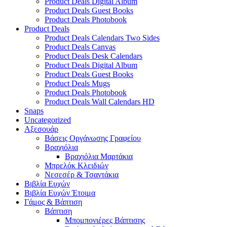
Product Deals Digital Album
Product Deals Guest Books
Product Deals Photobook
Product Deals
Product Deals Calendars Two Sides
Product Deals Canvas
Product Deals Desk Calendars
Product Deals Digital Album
Product Deals Guest Books
Product Deals Mugs
Product Deals Photobook
Product Deals Wall Calendars HD
Snaps
Uncategorized
Αξεσουάρ
Βάσεις Οργάνωσης Γραφείου
Βραχιόλια
Βραχιόλια Μαρτάκια
Μπρελόκ Κλειδιών
Νεσεσέρ & Τσαντάκια
Βιβλία Ευχών
Βιβλία Ευχών Έτοιμα
Γάμος & Βάπτιση
Βάπτιση
Μπομπονιέρες Βάπτισης