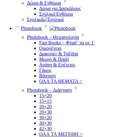
Δώρα & Ενθύμια
Δώρα για Δασκάλους
Σχολικά Ενθύμια
Σχολικά
Photobook
Photobook – Θεματολογία
Fast Books – Φτιαξ’ τα σε 1′
Οικογένεια
Διακοπές & Ταξίδια
Μωρό & Παιδί
Αγάπη & Επέτειος
Γάμος
Βάπτιση
ΟΛΑ ΤΑ ΘΕΜΑΤΑ >
Photobook – Διάσταση
15×20
15×15
20×20
20×30
30×20
30×30
42×30
ΟΛΑ ΤΑ ΜΕΓΕΘΗ >