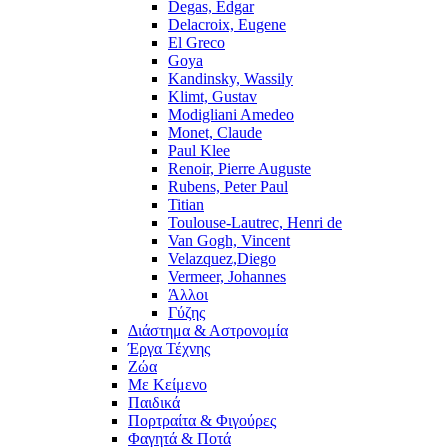
Degas, Edgar
Delacroix, Eugene
El Greco
Goya
Kandinsky, Wassily
Klimt, Gustav
Modigliani Amedeo
Monet, Claude
Paul Klee
Renoir, Pierre Auguste
Rubens, Peter Paul
Titian
Toulouse-Lautrec, Henri de
Van Gogh, Vincent
Velazquez,Diego
Vermeer, Johannes
Άλλοι
Γύζης
Διάστημα & Αστρονομία
Έργα Τέχνης
Ζώα
Με Κείμενο
Παιδικά
Πορτραίτα & Φιγούρες
Φαγητά & Ποτά