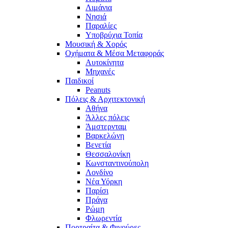
Λιμάνια
Νησιά
Παραλίες
Υποβρύχια Τοπία
Μουσική & Χορός
Οχήματα & Μέσα Μεταφοράς
Αυτοκίνητα
Μηχανές
Παιδικοί
Peanuts
Πόλεις & Αρχιτεκτονική
Αθήνα
Άλλες πόλεις
Άμστερνταμ
Βαρκελώνη
Βενετία
Θεσσαλονίκη
Κωνσταντινούπολη
Λονδίνο
Νέα Υόρκη
Παρίσι
Πράγα
Ρώμη
Φλωρεντία
Πορτραίτα & Φιγούρες