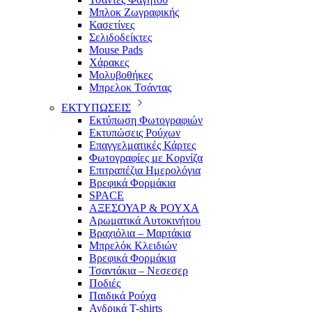
Μπλοκ Ζωγραφικής
Κασετίνες
Σελιδοδείκτες
Mouse Pads
Χάρακες
Μολυβοθήκες
Μπρελοκ Τσάντας
ΕΚΤΥΠΩΣΕΙΣ
Εκτύπωση Φωτογραφιών
Εκτυπώσεις Ρούχων
Επαγγελματικές Κάρτες
Φωτογραφίες με Κορνίζα
Επιτραπέζια Ημερολόγια
Βρεφικά Φορμάκια
SPACE
ΑΞΕΣΟΥΑΡ & ΡΟΥΧΑ
Αρωματικά Αυτοκινήτου
Βραχιόλια – Μαρτάκια
Μπρελόκ Κλειδιών
Βρεφικά Φορμάκια
Τσαντάκια – Νεσεσερ
Ποδιές
Παιδικά Ρούχα
Ανδρικά T-shirts