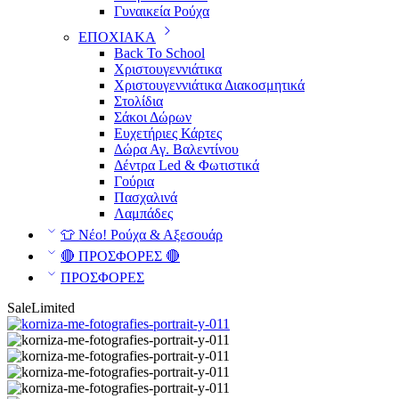
Γυναικεία Ρούχα
ΕΠΟΧΙΑΚΑ
Back To School
Χριστουγεννιάτικα
Χριστουγεννιάτικα Διακοσμητικά
Στολίδια
Σάκοι Δώρων
Ευχετήριες Κάρτες
Δώρα Αγ. Βαλεντίνου
Δέντρα Led & Φωτιστικά
Γούρια
Πασχαλινά
Λαμπάδες
👕 Νέο! Ρούχα & Αξεσουάρ
🔴 ΠΡΟΣΦΟΡΕΣ 🔴
ΠΡΟΣΦΟΡΕΣ
Sale
Limited