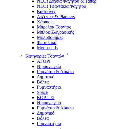
ΝΕΟ! Δοχεία Φαγητού & Τάπερ
ΝΕΟ! Τσαντάκια Φαγητού
Κασετίνες
Ατζέντες & Planners
Χάρακες
Μπρελοκ Τσάντας
Μπλοκ Ζωγραφικής
Μολυβοθήκες
Φωτιστικά
Mousepads
Κατηγορίες Τσαντών
ΑΓΟΡΙ
Νηπιαγωγείο
Γυμνάσιο & Λύκειο
Δημοτικό
Βόλτα
Γυμναστήριο
Space
ΚΟΡΙΤΣΙ
Νηπιαγωγείο
Γυμνάσιο & Λύκειο
Δημοτικό
Βόλτα
Γυμναστήριο