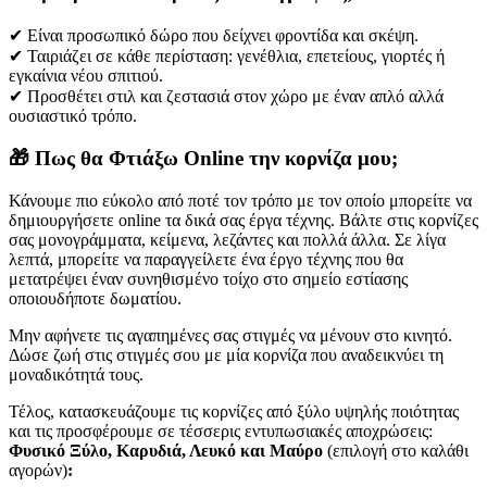
✔ Είναι προσωπικό δώρο που δείχνει φροντίδα και σκέψη.
✔ Ταιριάζει σε κάθε περίσταση: γενέθλια, επετείους, γιορτές ή
εγκαίνια νέου σπιτιού.
✔ Προσθέτει στιλ και ζεστασιά στον χώρο με έναν απλό αλλά
ουσιαστικό τρόπο.
🎁
Πως θα Φτιάξω Online την κορνίζα μου;
Κάνουμε πιο εύκολο από ποτέ τον τρόπο με τον οποίο μπορείτε να
δημιουργήσετε online τα δικά σας έργα τέχνης. Βάλτε στις κορνίζες
σας μονογράμματα, κείμενα, λεζάντες και πολλά άλλα. Σε λίγα
λεπτά, μπορείτε να παραγγείλετε ένα έργο τέχνης που θα
μετατρέψει έναν συνηθισμένο τοίχο στο σημείο εστίασης
οποιουδήποτε δωματίου.
Μην αφήνετε τις αγαπημένες σας στιγμές να μένουν στο κινητό.
Δώσε ζωή στις στιγμές σου με μία κορνίζα που αναδεικνύει τη
μοναδικότητά τους.
Τέλος, κατασκευάζουμε τις κορνίζες από ξύλο υψηλής ποιότητας
και τις προσφέρουμε σε τέσσερις εντυπωσιακές αποχρώσεις:
Φυσικό Ξύλο, Καρυδιά, Λευκό και Μαύρο
(επιλογή στο καλάθι
αγορών)
: