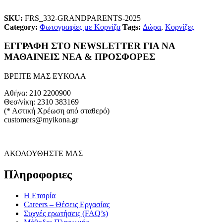
SKU:
FRS_332-GRANDPARENTS-2025
Category:
Φωτογραφίες με Κορνίζα
Tags:
Δώρα
,
Κορνίζες
ΕΓΓΡΑΦΗ ΣΤΟ NEWSLETTER ΓΙΑ ΝΑ
ΜΑΘΑΙΝΕΙΣ ΝΕΑ & ΠΡΟΣΦΟΡΕΣ
ΒΡΕΙΤΕ ΜΑΣ ΕΥΚΟΛΑ
Αθήνα: 210 2200900
Θεσ/νίκη: 2310 383169
(* Αστική Χρέωση από σταθερό)
customers@myikona.gr
ΑΚΟΛΟΥΘΗΣΤΕ ΜΑΣ
Πληροφοριες
Η Εταιρία
Careers – Θέσεις Εργασίας
Συχνές ερωτήσεις (FAQ’s)