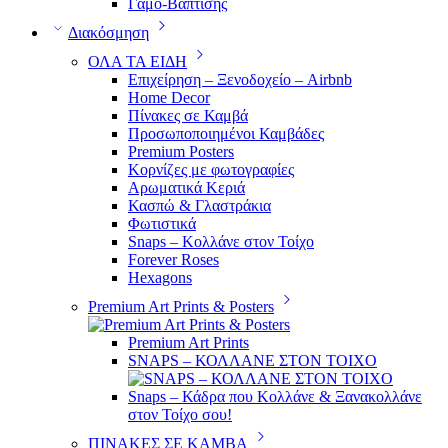
Γάμο-Βάπτισης
Διακόσμηση
ΟΛΑ ΤΑ ΕΙΔΗ
Επιχείρηση – Ξενοδοχείο – Airbnb
Home Decor
Πίνακες σε Καμβά
Προσωποποιημένοι Καμβάδες
Premium Posters
Κορνίζες με φωτογραφίες
Αρωματικά Κεριά
Κασπώ & Γλαστράκια
Φωτιστικά
Snaps – Κολλάνε στον Τοίχο
Forever Roses
Hexagons
Premium Art Prints & Posters
Premium Art Prints
SNAPS – ΚΟΛΛΑΝΕ ΣΤΟΝ ΤΟΙΧΟ
Snaps – Κάδρα που Κολλάνε & Ξανακολλάνε
στον Τοίχο σου!
ΠΙΝΑΚΕΣ ΣΕ ΚΑΜΒΑ