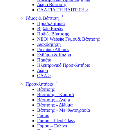
Δώρα Βάπτισης
ΟΛΑ ΓΙΑ ΤΗ ΒΑΠΤΙΣΗ >
Γάμος & Βάπτιση
Προσκλητήρια
Βιβλία Ευχών
Ποδιές Βάπτισης
ΝΕΟ! Website Γάμου& Βάπτισης
Διακόσμηση
Premium Albums
Ενθύμια & Κάδρα
Πακέτα
Ηλεκτρονικό Προσκλητήριο
Δώρα
ΟΛΑ >
Προσκλητήρια
Βάπτισης
Βάπτισης – Κορίτσι
Βάπτισης – Αγόρι
Βάπτισης – Δίδυμα
Βάπτισης – Με Φωτογραφία
Γάμου
Γάμου – Plexi Glass
Γάμου – Ξύλινα