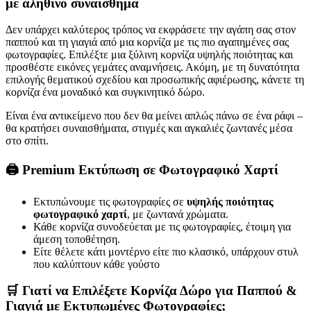
με αληθινό συναίσθημα
Δεν υπάρχει καλύτερος τρόπος να εκφράσετε την αγάπη σας στον
παππού και τη γιαγιά από μια κορνίζα με τις πιο αγαπημένες σας
φωτογραφίες. Επιλέξτε μια ξύλινη κορνίζα υψηλής ποιότητας και
προσθέστε εικόνες γεμάτες αναμνήσεις. Ακόμη, με τη δυνατότητα
επιλογής θεματικού σχεδίου και προσωπικής αφιέρωσης, κάνετε τη
κορνίζα ένα μοναδικό και συγκινητικό δώρο.
Είναι ένα αντικείμενο που δεν θα μείνει απλώς πάνω σε ένα ράφι –
θα κρατήσει συναισθήματα, στιγμές και αγκαλιές ζωντανές μέσα
στο σπίτι.
🖨 Premium Εκτύπωση σε Φωτογραφικό Χαρτί
Εκτυπώνουμε τις φωτογραφίες σε
υψηλής ποιότητας
φωτογραφικό χαρτί
, με ζωντανά χρώματα.
Κάθε κορνίζα συνοδεύεται με τις φωτογραφίες, έτοιμη για
άμεση τοποθέτηση.
Είτε θέλετε κάτι μοντέρνο είτε πιο κλασικό, υπάρχουν στυλ
που καλύπτουν κάθε γούστο
🛒 Γιατί να Επιλέξετε Κορνίζα Δώρο για Παππού &
Γιαγιά με Εκτυπωμένες Φωτογραφίες;