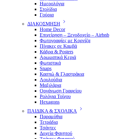
Ημερολόγια
Στολίδια
Γούρια
ΔΙΑΚΟΣΜΗΣΗ
Home Decor
Επιχείρηση – Ξενοδοχείο – Airbnb
Φωτογραφίες με Κορνίζα
Πίνακες σε Καμβά
Κάδρα & Posters
Αρωματικά Κεριά
Φωτιστικά
Snaps
Κασπώ & Γλαστράκια
Λουλούδια
Μαξιλάρια
Οργάνωση Γραφείου
Ρολόγια Τοίχου
Hexagons
ΠΑΙΔΙΚΑ & ΣΧΟΛΙΚΑ
Παραμύθια
Τετράδια
Τσάντες
Δοχεία Φαγητού
Τσάντες Φαγητού