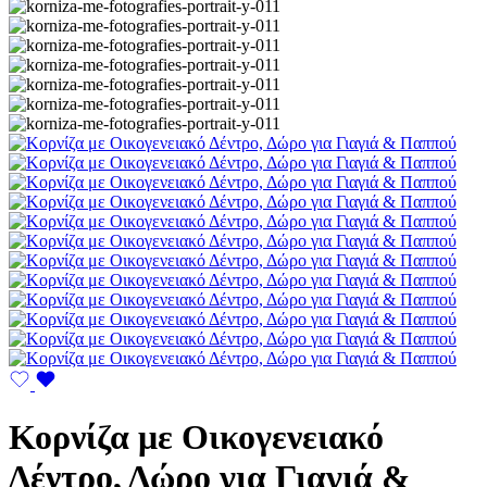
Κορνίζα με Οικογενειακό
Δέντρο, Δώρο για Γιαγιά &