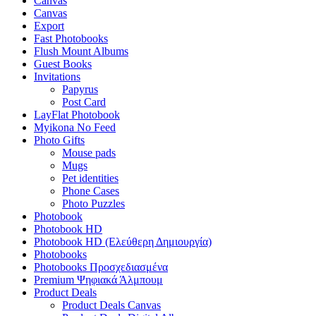
Canvas
Canvas
Export
Fast Photobooks
Flush Mount Albums
Guest Books
Invitations
Papyrus
Post Card
LayFlat Photobook
Myikona No Feed
Photo Gifts
Mouse pads
Mugs
Pet identities
Phone Cases
Photo Puzzles
Photobook
Photobook HD
Photobook HD (Ελεύθερη Δημιουργία)
Photobooks
Photobooks Προσχεδιασμένα
Premium Ψηφιακά Άλμπουμ
Product Deals
Product Deals Canvas