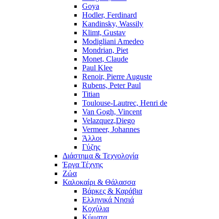
Goya
Hodler, Ferdinard
Kandinsky, Wassily
Klimt, Gustav
Modigliani Amedeo
Mondrian, Piet
Monet, Claude
Paul Klee
Renoir, Pierre Auguste
Rubens, Peter Paul
Titian
Toulouse-Lautrec, Henri de
Van Gogh, Vincent
Velazquez,Diego
Vermeer, Johannes
Άλλοι
Γύζης
Διάστημα & Τεχνολογία
Έργα Τέχνης
Ζώα
Καλοκαίρι & Θάλασσα
Βάρκες & Καράβια
Ελληνικά Νησιά
Κοχύλια
Κύματα