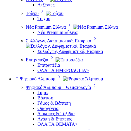
Ατζέντες
Τοίχου
Τοίχου
Νέα Premium Ξύλινα
Νέα Premium Ξύλινα
Συλλόγων, Διαφημιστικά, Εταιρικά
Συλλόγων, Διαφημιστικά, Εταιρικά
Επιτραπέζια
Επιτραπέζια
ΟΛΑ ΤΑ ΗΜΕΡΟΛΟΓΙΑ>
Ψηφιακό Άλμπουμ
Ψηφιακό Άλμπουμ – Θεματολογία
Γάμος
Βάπτιση
Γάμος & Βάπτιση
Οικογένεια
Διακοπές & Ταξίδια
Αγάπη & Επέτειος
ΟΛΑ ΤΑ ΘΕΜΑΤΑ>