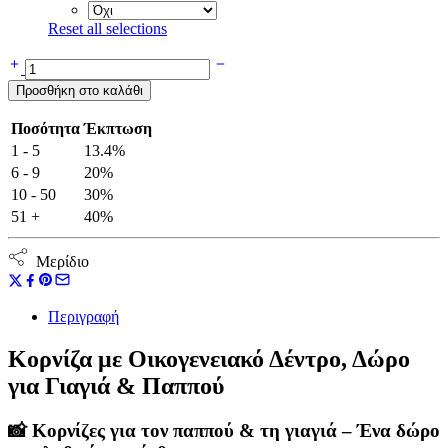
Reset all selections
Κορνίζα
με
Προσθήκη στο καλάθι
Οικογενειακό
Δέντρο,
Ποσότητα
Έκπτωση
Δώρο
1 - 5
13.4%
για
Γιαγιά
6 - 9
20%
&
10 - 50
30%
Παππού
51 +
40%
ποσότητα
Μερίδιο
Περιγραφή
Κορνίζα με Οικογενειακό Δέντρο, Δώρο
για Γιαγιά & Παππού
📸 Κορνίζες για τον παππού & τη γιαγιά – Ένα δώρο