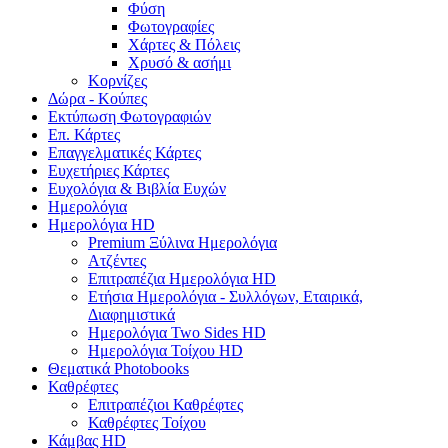
Φύση
Φωτογραφίες
Χάρτες & Πόλεις
Χρυσό & ασήμι
Κορνίζες
Δώρα - Κούπες
Εκτύπωση Φωτογραφιών
Επ. Κάρτες
Επαγγελματικές Κάρτες
Ευχετήριες Κάρτες
Ευχολόγια & Βιβλία Ευχών
Ημερολόγια
Ημερολόγια HD
Premium Ξύλινα Ημερολόγια
Ατζέντες
Επιτραπέζια Ημερολόγια HD
Ετήσια Ημερολόγια - Συλλόγων, Εταιρικά,
Διαφημιστικά
Ημερολόγια Two Sides HD
Ημερολόγια Τοίχου HD
Θεματικά Photobooks
Καθρέφτες
Επιτραπέζιοι Καθρέφτες
Καθρέφτες Τοίχου
Κάμβας HD