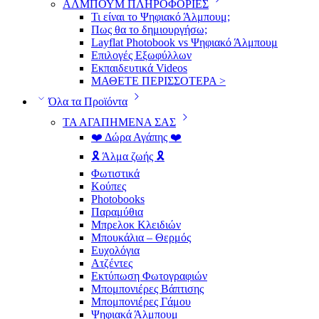
ΑΛΜΠΟΥΜ ΠΛΗΡΟΦΟΡΙΕΣ
Τι είναι το Ψηφιακό Άλμπουμ;
Πως θα το δημιουργήσω;
Layflat Photobook vs Ψηφιακό Άλμπουμ
Επιλογές Εξωφύλλων
Εκπαιδευτικά Videos
ΜΑΘΕΤΕ ΠΕΡΙΣΣΟΤΕΡΑ >
Όλα τα Προϊόντα
ΤΑ ΑΓΑΠΗΜΕΝΑ ΣΑΣ
❤️ Δώρα Αγάπης ❤️
🎗️ Άλμα ζωής 🎗️
Φωτιστικά
Κούπες
Photobooks
Παραμύθια
Μπρελοκ Κλειδιών
Μπουκάλια – Θερμός
Ευχολόγια
Ατζέντες
Εκτύπωση Φωτογραφιών
Μπομπονιέρες Βάπτισης
Μπομπονιέρες Γάμου
Ψηφιακά Άλμπουμ