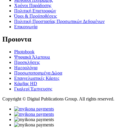
Μέθοδοι Πληρωμής
Χρόνοι Παράδοσης
Πολιτική Επιστροφών
Όροι & Προϋποθέσεις
Πολιτική Προστασίας Προσωπικών Δεδομένων
Επικοινωνία
Προιοντα
Photobook
Ψηφιακά Άλμπουμ
Προσκλήσεις
Ημερολόγια
Προσωποποιημένα Δώρα
Επαγγελματικές Κάρτες
Κάμβας HD
Γκαλερί Έμπνευσης
Copyright © Digital Publications Group. All rights reserved.