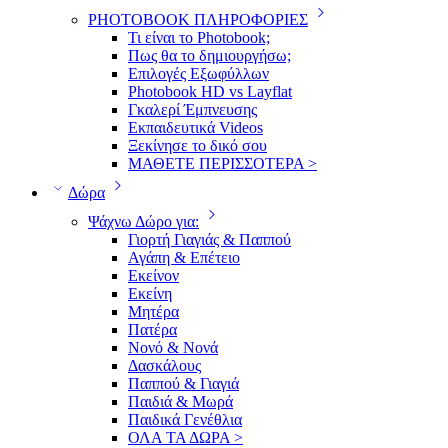
PHOTOBOOK ΠΛΗΡΟΦΟΡΙΕΣ
Τι είναι το Photobook;
Πως θα το δημιουργήσω;
Επιλογές Εξωφύλλων
Photobook HD vs Layflat
Γκαλερί Έμπνευσης
Εκπαιδευτικά Videos
Ξεκίνησε το δικό σου
ΜΑΘΕΤΕ ΠΕΡΙΣΣΟΤΕΡΑ >
Δώρα
Ψάχνω Δώρο για:
Γιορτή Γιαγιάς & Παππού
Αγάπη & Επέτειο
Εκείνον
Εκείνη
Μητέρα
Πατέρα
Νονό & Νονά
Δασκάλους
Παππού & Γιαγιά
Παιδιά & Μωρά
Παιδικά Γενέθλια
ΟΛΑ ΤΑ ΔΩΡΑ >