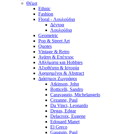
Θέμα
Ethnic
Fashion
Floral - Λουλούδια
Δέντρα
Λουλούδια
Geometric
Pop & Street Art
Quotes
Vintage & Retro
Αγάπη & Επέτειος
Αθλήματα και Hobbies
Αξιοθέατα & Ιστορία
Αφηρημένοι & Abstract
Διάσημοι Ζωγράφοι
Atkinson, John
Botticelli, Sandro
Caravaggio, Michelangelo
Cezanne, Paul
Da Vinci, Leonardo
Degas, Edgar
Delacroix, Eugene
Edouard Manet
El Greco
Gauguin, Paul