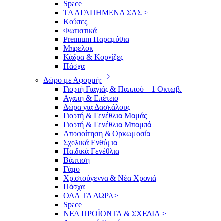
Space
ΤΑ ΑΓΑΠΗΜΕΝΑ ΣΑΣ >
Κούπες
Φωτιστικά
Premium Παραμύθια
Μπρελοκ
Κάδρα & Κορνίζες
Πάσχα
Δώρο με Αφορμή:
Γιορτή Γιαγιάς & Παππού – 1 Οκτωβ.
Αγάπη & Επέτειο
Δώρα για Δασκάλους
Γιορτή & Γενέθλια Μαμάς
Γιορτή & Γενέθλια Μπαμπά
Αποφοίτηση & Ορκωμοσία
Σχολικά Ενθύμια
Παιδικά Γενέθλια
Βάπτιση
Γάμο
Χριστούγεννα & Νέα Χρονιά
Πάσχα
ΟΛΑ ΤΑ ΔΩΡΑ>
Space
ΝΕΑ ΠΡΟΪΟΝΤΑ & ΣΧΕΔΙΑ >