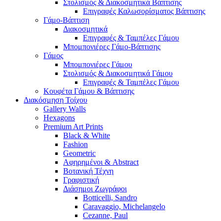
Στολισμός & Διακοσμητικά Βάπτισης
Επιγραφές Καλωσορίσματος Βάπτισης
Γάμο-Βάπτιση
Διακοσμητικά
Επιγραφές & Ταμπέλες Γάμου
Μπομπονιέρες Γάμο-Βάπτισης
Γάμος
Μπομπονιέρες Γάμου
Στολισμός & Διακοσμητικά Γάμου
Επιγραφές & Ταμπέλες Γάμου
Κουφέτα Γάμου & Βάπτισης
Διακόσμηση Τοίχου
Gallery Walls
Hexagons
Premium Art Prints
Black & White
Fashion
Geometric
Αφηρημένοι & Abstract
Βοτανική Τέχνη
Γραφιστική
Διάσημοι Ζωγράφοι
Botticelli, Sandro
Caravaggio, Michelangelo
Cezanne, Paul