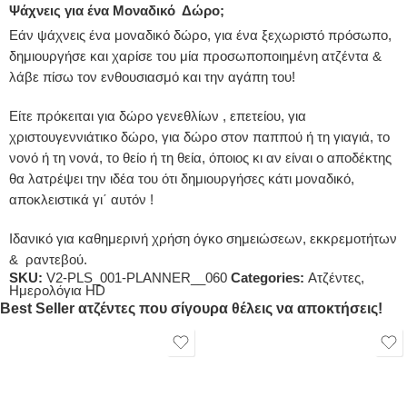
Ψάχνεις για ένα Μοναδικό Δώρο;
Εάν ψάχνεις ένα μοναδικό δώρο, για ένα ξεχωριστό πρόσωπο,
δημιουργήσε και χαρίσε του μία προσωποποιημένη ατζέντα &
λάβε πίσω τον ενθουσιασμό και την αγάπη του!
Είτε πρόκειται για δώρο γενεθλίων , επετείου, για
χριστουγεννιάτικο δώρο, για δώρο στον παππού ή τη γιαγιά, το
νονό ή τη νονά, το θείο ή τη θεία, όποιος κι αν είναι ο αποδέκτης
θα λατρέψει την ιδέα του ότι δημιουργήσες κάτι μοναδικό,
αποκλειστικά γι΄ αυτόν !
Ιδανικό για καθημερινή χρήση όγκο σημειώσεων, εκκρεμοτήτων
& ραντεβού.
SKU:
V2-PLS_001-PLANNER__060
Categories:
Ατζέντες
,
Ημερολόγια HD
Best Seller ατζέντες που σίγουρα θέλεις να αποκτήσεις!