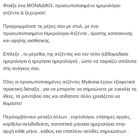
Φτιάξε ένα ΜΟΝΑΔΙΚΟ, προσωποποιημένο ημερολόγιο-
ατζέντα & ξεχώρισε!
Προγραμμάτισε τις μέρες σου με στυλ, με ένα
προσωποποιημένο Ημερολόγιο-Ατζέντα , άριστης κατασκευής
και υψηλής αισθητικής.
Επίλεξε , το μέγεθος της ατζέντας και τον τύπο (εβδομαδιαίο
ημερολόγιο ή ημερήσιο ημερολόγιο) , ώστε να ταιριάζει απόλυτα
στις ανάγκες σου.
Όλες οι προσωποποιημένες ατζέντες Myikona έχουν εξαιρετικά
πρακτική διάταξη , για να μπορείτε να σημειώνετε με ευκολία τις
ιδέες, τα ραντεβού σας και οτιδήποτε άλλο χρειάζεται να
θυμάστε!
Περιλαμβάνουν μεταξύ άλλων , εορτολόγιο, επίσημες αργίες,
κορδέλα-σελιδοδείκτη, συνοπτικά μηνιαία ημερολόγια στην
αρχή κάθε μήνα , καθώς και επιπλέον σελίδες σημειώσεων .