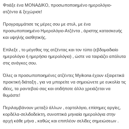
Φτιάξε ένα ΜΟΝΑΔΙΚΟ, προσωποποιημένο ημερολόγιο-
ατζέντα & ξεχώρισε!
Προγραμμάτισε τις μέρες σου με στυλ, με ένα
προσωποποιημένο Ημερολόγιο-Ατζέντα , άριστης κατασκευής
και υψηλής αισθητικής.
Επίλεξε , το μέγεθος της ατζέντας και τον τύπο (εβδομαδιαίο
ημερολόγιο ή ημερήσιο ημερολόγιο) , ώστε να ταιριάζει απόλυτα
στις ανάγκες σου.
Όλες οι προσωποποιημένες ατζέντες Myikona έχουν εξαιρετικά
πρακτική διάταξη , για να μπορείτε να σημειώνετε με ευκολία τις
ιδέες, τα ραντεβού σας και οτιδήποτε άλλο χρειάζεται να
θυμάστε!
Περιλαμβάνουν μεταξύ άλλων , εορτολόγιο, επίσημες αργίες,
κορδέλα-σελιδοδείκτη, συνοπτικά μηνιαία ημερολόγια στην
αρχή κάθε μήνα , καθώς και επιπλέον σελίδες σημειώσεων .