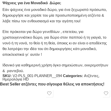
Ψάχνεις για ένα Μοναδικό Δώρο;
Εάν ψάχνεις ένα μοναδικό δώρο, για ένα ξεχωριστό πρόσωπο,
δημιουργήσε και χαρίσε του μία προσωποποιημένη ατζέντα &
λάβε πίσω τον ενθουσιασμό και την αγάπη του!
Είτε πρόκειται για δώρο γενεθλίων , επετείου, για
χριστουγεννιάτικο δώρο, για δώρο στον παππού ή τη γιαγιά, το
νονό ή τη νονά, το θείο ή τη θεία, όποιος κι αν είναι ο αποδέκτης
θα λατρέψει την ιδέα του ότι δημιουργήσες κάτι μοναδικό,
αποκλειστικά γι΄ αυτόν !
Ιδανικό για καθημερινή χρήση όγκο σημειώσεων, εκκρεμοτήτων
& ραντεβού.
SKU:
V2-PLS_001-PLANNER__094
Categories:
Ατζέντες
,
Ημερολόγια HD
Best Seller ατζέντες που σίγουρα θέλεις να αποκτήσεις!