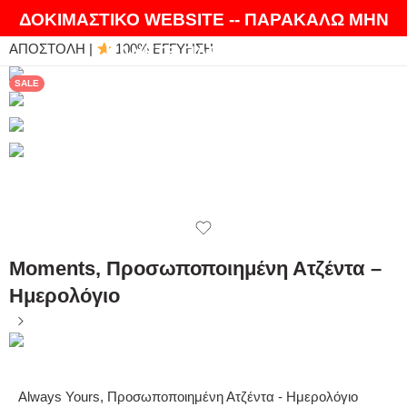
ΘΑ ΛΑΤΡΕΨΕΤΕ ΤΑ ΠΡΟΪΟΝΤΑ ΜΑΣ |
EXPRESS
ΔΟΚΙΜΑΣΤΙΚΟ WEBSITE -- ΠΑΡΑΚΑΛΩ ΜΗΝ
ΑΠΟΣΤΟΛΗ |
100% ΕΓΓΥΗΣΗ
ΚΑΝΕΤΕ ΠΑΡΑΓΓΕΛΙΕΣ
SALE
Moments, Προσωποποιημένη Ατζέντα –
Ημερολόγιο
Always Yours, Προσωποποιημένη Ατζέντα - Ημερολόγιο