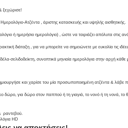
 ξεχώρισε!
Ημερολόγιο-Ατζέντα , άριστης κατασκευής και υψηλής αισθητικής.
ρολόγιο ή ημερήσιο ημερολόγιο) , ώστε να ταιριάζει απόλυτα στις αν
τική διάταξη , για να μπορείτε να σημειώνετε με ευκολία τις ιδέε
δέλα-σελιδοδείκτη, συνοπτικά μηνιαία ημερολόγια στην αρχή κάθε 
μιουργήσε και χαρίσε του μία προσωποποιημένη ατζέντα & λάβε πί
κο δώρο, για δώρο στον παππού ή τη γιαγιά, το νονό ή τη νονά, το θε
& ραντεβού.
λόγια HD
λεις να αποκτήσεις!