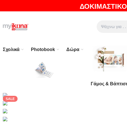
ΔΟΚΙΜΑΣΤΙΚΟ
ΘΑ ΛΑΤΡΕΨΕΤΕ ΤΑ ΠΡΟΪΟΝΤΑ ΜΑΣ |
EXPRESS ΑΠΟΣΤΟ
Σχολικά
Photobook
Δώρα
Γάμος & Βάπτισ
SALE