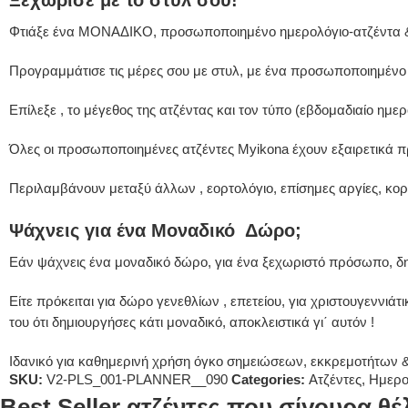
Φτιάξε ένα ΜΟΝΑΔΙΚΟ, προσωποποιημένο ημερολόγιο-ατζέντα &
Προγραμμάτισε τις μέρες σου με στυλ, με ένα προσωποποιημένο 
Επίλεξε , το μέγεθος της ατζέντας και τον τύπο (εβδομαδιαίο ημε
Όλες οι προσωποποιημένες ατζέντες Myikona έχουν εξαιρετικά πρακ
Περιλαμβάνουν μεταξύ άλλων , εορτολόγιο, επίσημες αργίες, κορ
Ψάχνεις για ένα Μοναδικό Δώρο;
Εάν ψάχνεις ένα μοναδικό δώρο, για ένα ξεχωριστό πρόσωπο, δη
Είτε πρόκειται για δώρο γενεθλίων , επετείου, για χριστουγεννιάτι
του ότι δημιουργήσες κάτι μοναδικό, αποκλειστικά γι΄ αυτόν !
Ιδανικό για καθημερινή χρήση όγκο σημειώσεων, εκκρεμοτήτων 
SKU:
V2-PLS_001-PLANNER__090
Categories:
Ατζέντες
,
Ημερο
Best Seller ατζέντες που σίγουρα θέ