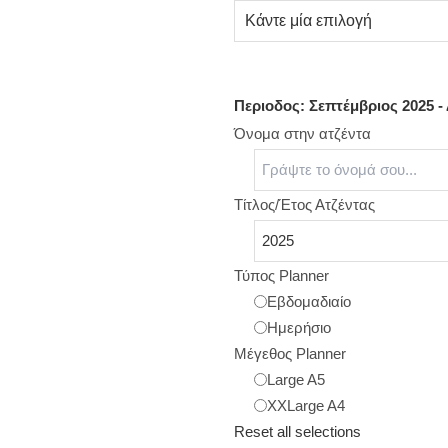
Περιοδος: Σεπτέμβριος 2025 -
Όνομα στην ατζέντα
Τίτλος/Έτος Ατζέντας
Τύπος Planner
Εβδομαδιαίο
Ημερήσιο
Μέγεθος Planner
Large A5
XXLarge A4
Reset all selections