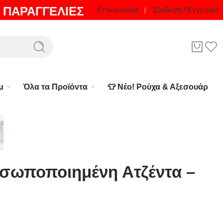
 ΠΑΡΑΓΓΕΛΙΕΣ
Επικοινωνία
Σύνδεση / Εγγραφή
μ
Όλα τα Προϊόντα
👕 Νέο! Ρούχα & Αξεσουάρ
σωποποιημένη Ατζέντα –