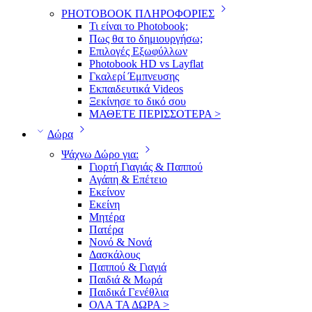
PHOTOBOOK ΠΛΗΡΟΦΟΡΙΕΣ
Τι είναι το Photobook;
Πως θα το δημιουργήσω;
Επιλογές Εξωφύλλων
Photobook HD vs Layflat
Γκαλερί Έμπνευσης
Εκπαιδευτικά Videos
Ξεκίνησε το δικό σου
ΜΑΘΕΤΕ ΠΕΡΙΣΣΟΤΕΡΑ >
Δώρα
Ψάχνω Δώρο για:
Γιορτή Γιαγιάς & Παππού
Αγάπη & Επέτειο
Εκείνον
Εκείνη
Μητέρα
Πατέρα
Νονό & Νονά
Δασκάλους
Παππού & Γιαγιά
Παιδιά & Μωρά
Παιδικά Γενέθλια
ΟΛΑ ΤΑ ΔΩΡΑ >