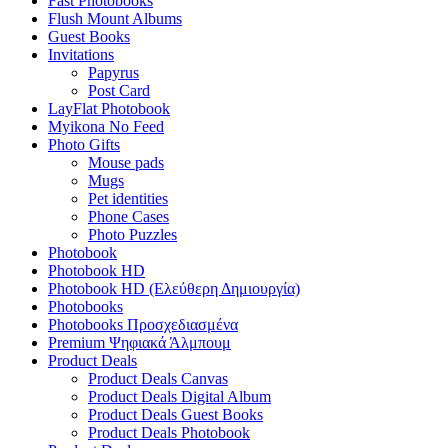
Fast Photobooks
Flush Mount Albums
Guest Books
Invitations
Papyrus
Post Card
LayFlat Photobook
Myikona No Feed
Photo Gifts
Mouse pads
Mugs
Pet identities
Phone Cases
Photo Puzzles
Photobook
Photobook HD
Photobook HD (Ελεύθερη Δημιουργία)
Photobooks
Photobooks Προσχεδιασμένα
Premium Ψηφιακά Άλμπουμ
Product Deals
Product Deals Canvas
Product Deals Digital Album
Product Deals Guest Books
Product Deals Photobook