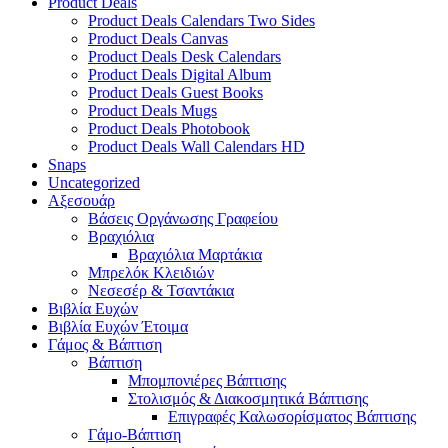
Product Deals
Product Deals Calendars Two Sides
Product Deals Canvas
Product Deals Desk Calendars
Product Deals Digital Album
Product Deals Guest Books
Product Deals Mugs
Product Deals Photobook
Product Deals Wall Calendars HD
Snaps
Uncategorized
Αξεσουάρ
Βάσεις Οργάνωσης Γραφείου
Βραχιόλια
Βραχιόλια Μαρτάκια
Μπρελόκ Κλειδιών
Νεσεσέρ & Τσαντάκια
Βιβλία Ευχών
Βιβλία Ευχών Έτοιμα
Γάμος & Βάπτιση
Βάπτιση
Μπομπονιέρες Βάπτισης
Στολισμός & Διακοσμητικά Βάπτισης
Επιγραφές Καλωσορίσματος Βάπτισης
Γάμο-Βάπτιση