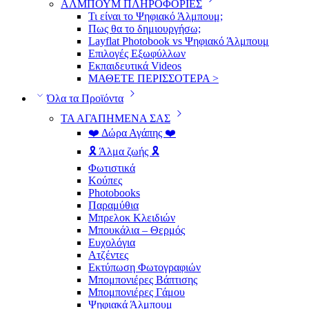
ΑΛΜΠΟΥΜ ΠΛΗΡΟΦΟΡΙΕΣ
Τι είναι το Ψηφιακό Άλμπουμ;
Πως θα το δημιουργήσω;
Layflat Photobook vs Ψηφιακό Άλμπουμ
Επιλογές Εξωφύλλων
Εκπαιδευτικά Videos
ΜΑΘΕΤΕ ΠΕΡΙΣΣΟΤΕΡΑ >
Όλα τα Προϊόντα
ΤΑ ΑΓΑΠΗΜΕΝΑ ΣΑΣ
❤️ Δώρα Αγάπης ❤️
🎗️ Άλμα ζωής 🎗️
Φωτιστικά
Κούπες
Photobooks
Παραμύθια
Μπρελοκ Κλειδιών
Μπουκάλια – Θερμός
Ευχολόγια
Ατζέντες
Εκτύπωση Φωτογραφιών
Μπομπονιέρες Βάπτισης
Μπομπονιέρες Γάμου
Ψηφιακά Άλμπουμ