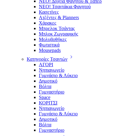
ΝΕΟ! Δοχεία Φαγητού & Τάπερ
ΝΕΟ! Τσαντάκια Φαγητού
Κασετίνες
Ατζέντες & Planners
Χάρακες
Μπρελοκ Τσάντας
Μπλοκ Ζωγραφικής
Μολυβοθήκες
Φωτιστικά
Mousepads
Κατηγορίες Τσαντών
ΑΓΟΡΙ
Νηπιαγωγείο
Γυμνάσιο & Λύκειο
Δημοτικό
Βόλτα
Γυμναστήριο
Space
ΚΟΡΙΤΣΙ
Νηπιαγωγείο
Γυμνάσιο & Λύκειο
Δημοτικό
Βόλτα
Γυμναστήριο