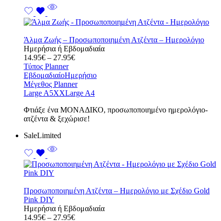
Άλμα Ζωής – Προσωποποιημένη Ατζέντα – Ημερολόγιο
Ημερήσια ή Εβδομαδιαία
Price
14.95
€
–
27.95
€
range:
Τύπος Planner
14.95€
Εβδομαδιαίο
Ημερήσιο
through
Μέγεθος Planner
27.95€
Large A5
XXLarge A4
Φτιάξε ένα ΜΟΝΑΔΙΚΟ, προσωποποιημένο ημερολόγιο-
ατζέντα & ξεχώρισε!
Sale
Limited
Προσωποποιημένη Ατζέντα – Ημερολόγιο με Σχέδιο Gold
Pink DIY
Ημερήσια ή Εβδομαδιαία
Price
14.95
€
–
27.95
€