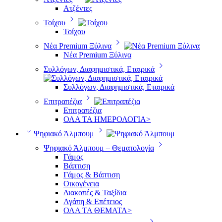
Ατζέντες
Τοίχου
Τοίχου
Νέα Premium Ξύλινα
Νέα Premium Ξύλινα
Συλλόγων, Διαφημιστικά, Εταιρικά
Συλλόγων, Διαφημιστικά, Εταιρικά
Επιτραπέζια
Επιτραπέζια
ΟΛΑ ΤΑ ΗΜΕΡΟΛΟΓΙΑ>
Ψηφιακό Άλμπουμ
Ψηφιακό Άλμπουμ – Θεματολογία
Γάμος
Βάπτιση
Γάμος & Βάπτιση
Οικογένεια
Διακοπές & Ταξίδια
Αγάπη & Επέτειος
ΟΛΑ ΤΑ ΘΕΜΑΤΑ>