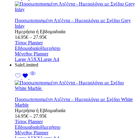
Προσωποποιημένη Ατζέντα – Ημερολόγιο με Σχέδιο Grey
Inlay
Ημερήσια ή Εβδομαδιαία
Price
14.95
€
–
27.95
€
range:
Τύπος Planner
14.95€
Εβδομαδιαίο
Ημερήσιο
through
Μέγεθος Planner
27.95€
Large A5
XXLarge A4
Sale
Limited
Προσωποποιημένη Ατζέντα – Ημερολόγιο με Σχέδιο White
Marble
Ημερήσια ή Εβδομαδιαία
Price
14.95
€
–
27.95
€
range:
Τύπος Planner
14.95€
Εβδομαδιαίο
Ημερήσιο
through
Μέγεθος Planner
27.95€