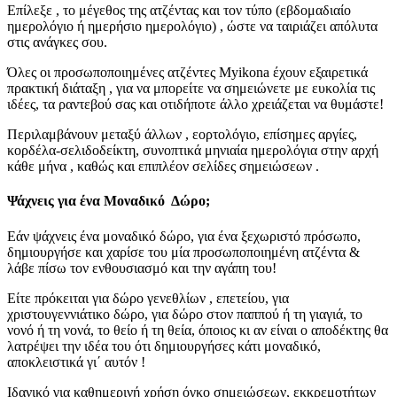
Επίλεξε , το μέγεθος της ατζέντας και τον τύπο (εβδομαδιαίο
ημερολόγιο ή ημερήσιο ημερολόγιο) , ώστε να ταιριάζει απόλυτα
στις ανάγκες σου.
Όλες οι προσωποποιημένες ατζέντες Myikona έχουν εξαιρετικά
πρακτική διάταξη , για να μπορείτε να σημειώνετε με ευκολία τις
ιδέες, τα ραντεβού σας και οτιδήποτε άλλο χρειάζεται να θυμάστε!
Περιλαμβάνουν μεταξύ άλλων , εορτολόγιο, επίσημες αργίες,
κορδέλα-σελιδοδείκτη, συνοπτικά μηνιαία ημερολόγια στην αρχή
κάθε μήνα , καθώς και επιπλέον σελίδες σημειώσεων .
Ψάχνεις για ένα Μοναδικό Δώρο;
Εάν ψάχνεις ένα μοναδικό δώρο, για ένα ξεχωριστό πρόσωπο,
δημιουργήσε και χαρίσε του μία προσωποποιημένη ατζέντα &
λάβε πίσω τον ενθουσιασμό και την αγάπη του!
Είτε πρόκειται για δώρο γενεθλίων , επετείου, για
χριστουγεννιάτικο δώρο, για δώρο στον παππού ή τη γιαγιά, το
νονό ή τη νονά, το θείο ή τη θεία, όποιος κι αν είναι ο αποδέκτης θα
λατρέψει την ιδέα του ότι δημιουργήσες κάτι μοναδικό,
αποκλειστικά γι΄ αυτόν !
Ιδανικό για καθημερινή χρήση όγκο σημειώσεων, εκκρεμοτήτων