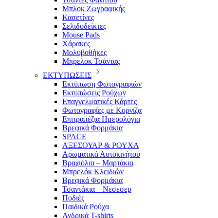
Μπλοκ Ζωγραφικής
Κασετίνες
Σελιδοδείκτες
Mouse Pads
Χάρακες
Μολυβοθήκες
Μπρελοκ Τσάντας
ΕΚΤΥΠΩΣΕΙΣ
Εκτύπωση Φωτογραφιών
Εκτυπώσεις Ρούχων
Επαγγελματικές Κάρτες
Φωτογραφίες με Κορνίζα
Επιτραπέζια Ημερολόγια
Βρεφικά Φορμάκια
SPACE
ΑΞΕΣΟΥΑΡ & ΡΟΥΧΑ
Αρωματικά Αυτοκινήτου
Βραχιόλια – Μαρτάκια
Μπρελόκ Κλειδιών
Βρεφικά Φορμάκια
Τσαντάκια – Νεσεσερ
Ποδιές
Παιδικά Ρούχα
Ανδρικά T-shirts