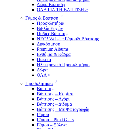
Δώρα Βάπτισης
ΟΛΑ ΓΙΑ ΤΗ ΒΑΠΤΙΣΗ >
Γάμος & Βάπτιση
Προσκλητήρια
Βιβλία Ευχών
Ποδιές Βάπτισης
ΝΕΟ! Website Γάμου& Βάπτισης
Διακόσμηση
Premium Albums
Ενθύμια & Κάδρα
Πακέτα
Ηλεκτρονικό Προσκλητήριο
Δώρα
ΟΛΑ >
Προσκλητήρια
Βάπτισης
Βάπτισης – Κορίτσι
Βάπτισης – Αγόρι
Βάπτισης – Δίδυμα
Βάπτισης – Με Φωτογραφία
Γάμου
Γάμου – Plexi Glass
Γάμου – Ξύλινα