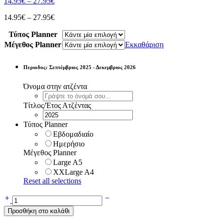
Price
14.95
€
–
27.95
€
range:
Price
14.95
€
–
27.95
€
14.95€
range:
through
Τύπος Planner
14.95€
27.95€
through
Μέγεθος Planner
Εκκαθάριση
27.95€
Περιοδος: Σεπτέμβριος 2025 - Δεκεμβριος 2026
Όνομα στην ατζέντα
Τίτλος/Έτος Ατζέντας
Τύπος Planner
Εβδομαδιαίο
Ημερήσιο
Μέγεθος Planner
Large A5
XXLarge A4
Reset all selections
Smile
Everyday,
Προσθήκη στο καλάθι
Προσωποποιημένη