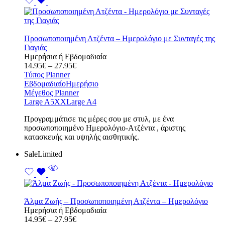
Προσωποποιημένη Ατζέντα – Ημερολόγιο με Συνταγές της
Γιαγιάς
Ημερήσια ή Εβδομαδιαία
Price
14.95
€
–
27.95
€
range:
Τύπος Planner
14.95€
Εβδομαδιαίο
Ημερήσιο
through
Μέγεθος Planner
27.95€
Large A5
XXLarge A4
Προγραμμάτισε τις μέρες σου με στυλ, με ένα
προσωποποιημένο Ημερολόγιο-Ατζέντα , άριστης
κατασκευής και υψηλής αισθητικής.
Sale
Limited
Άλμα Ζωής – Προσωποποιημένη Ατζέντα – Ημερολόγιο
Ημερήσια ή Εβδομαδιαία
Price
14.95
€
–
27.95
€