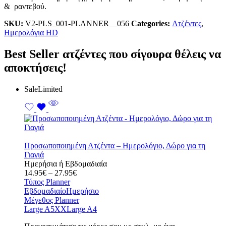
& ραντεβού.
SKU:
V2-PLS_001-PLANNER__056
Categories:
Ατζέντες
,
Ημερολόγια HD
Best Seller ατζέντες που σίγουρα θέλεις να
αποκτήσεις!
Sale
Limited
Προσωποποιημένη Ατζέντα – Ημερολόγιο, Δώρο για τη
Γιαγιά
Ημερήσια ή Εβδομαδιαία
Price
14.95
€
–
27.95
€
range:
Τύπος Planner
14.95€
Εβδομαδιαίο
Ημερήσιο
through
Μέγεθος Planner
27.95€
Large A5
XXLarge A4