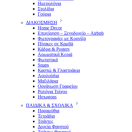
Ημερολόγια
Στολίδια
Γούρια
ΔΙΑΚΟΣΜΗΣΗ
Home Decor
Επιχείρηση – Ξενοδοχείο – Airbnb
Φωτογραφίες με Κορνίζα
Πίνακες σε Καμβά
Κάδρα & Posters
Αρωματικά Κεριά
Φωτιστικά
Snaps
Κασπώ & Γλαστράκια
Λουλούδια
Μαξιλάρια
Οργάνωση Γραφείου
Ρολόγια Τοίχου
Hexagons
ΠΑΙΔΙΚΑ & ΣΧΟΛΙΚΑ
Παραμύθια
Τετράδια
Τσάντες
Δοχεία Φαγητού
Τσάντες Φαγητού