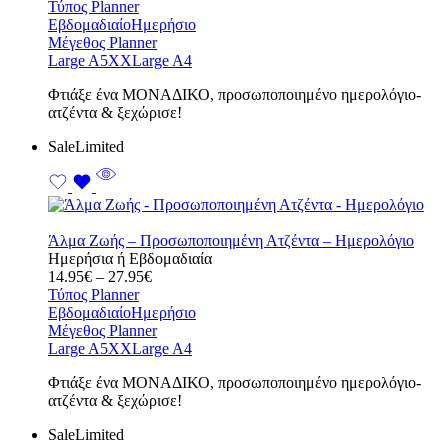
range:
Τύπος Planner
14.95€
Εβδομαδιαίο
Ημερήσιο
through
Μέγεθος Planner
27.95€
Large A5
XXLarge A4
Φτιάξε ένα ΜΟΝΑΔΙΚΟ, προσωποποιημένο ημερολόγιο-
ατζέντα & ξεχώρισε!
Sale
Limited
Άλμα Ζωής – Προσωποποιημένη Ατζέντα – Ημερολόγιο
Ημερήσια ή Εβδομαδιαία
Price
14.95
€
–
27.95
€
range:
Τύπος Planner
14.95€
Εβδομαδιαίο
Ημερήσιο
through
Μέγεθος Planner
27.95€
Large A5
XXLarge A4
Φτιάξε ένα ΜΟΝΑΔΙΚΟ, προσωποποιημένο ημερολόγιο-
ατζέντα & ξεχώρισε!
Sale
Limited