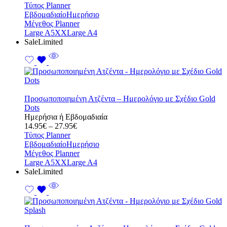
range:
Τύπος Planner
14.95€
Εβδομαδιαίο
Ημερήσιο
through
Μέγεθος Planner
27.95€
Large A5
XXLarge A4
Sale
Limited
Προσωποποιημένη Ατζέντα – Ημερολόγιο με Σχέδιο Gold
Dots
Ημερήσια ή Εβδομαδιαία
Price
14.95
€
–
27.95
€
range:
Τύπος Planner
14.95€
Εβδομαδιαίο
Ημερήσιο
through
Μέγεθος Planner
27.95€
Large A5
XXLarge A4
Sale
Limited