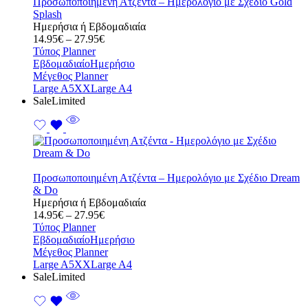
Προσωποποιημένη Ατζέντα – Ημερολόγιο με Σχέδιο Gold
Splash
Ημερήσια ή Εβδομαδιαία
Price
14.95
€
–
27.95
€
range:
Τύπος Planner
14.95€
Εβδομαδιαίο
Ημερήσιο
through
Μέγεθος Planner
27.95€
Large A5
XXLarge A4
Sale
Limited
Προσωποποιημένη Ατζέντα – Ημερολόγιο με Σχέδιο Dream
& Do
Ημερήσια ή Εβδομαδιαία
Price
14.95
€
–
27.95
€
range:
Τύπος Planner
14.95€
Εβδομαδιαίο
Ημερήσιο
through
Μέγεθος Planner
27.95€
Large A5
XXLarge A4
Sale
Limited