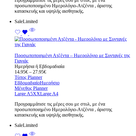
Προγραμμάτισε τις μέρες σου με στυλ, με ένα
προσωποποιημένο Ημερολόγιο-Ατζέντα , άριστης
κατασκευής και υψηλής αισθητικής.
Sale
Limited
Προσωποποιημένη Ατζέντα – Ημερολόγιο με Συνταγές της
Γιαγιάς
Ημερήσια ή Εβδομαδιαία
Price
14.95
€
–
27.95
€
range:
Τύπος Planner
14.95€
Εβδομαδιαίο
Ημερήσιο
through
Μέγεθος Planner
27.95€
Large A5
XXLarge A4
Προγραμμάτισε τις μέρες σου με στυλ, με ένα
προσωποποιημένο Ημερολόγιο-Ατζέντα , άριστης
κατασκευής και υψηλής αισθητικής.
Sale
Limited