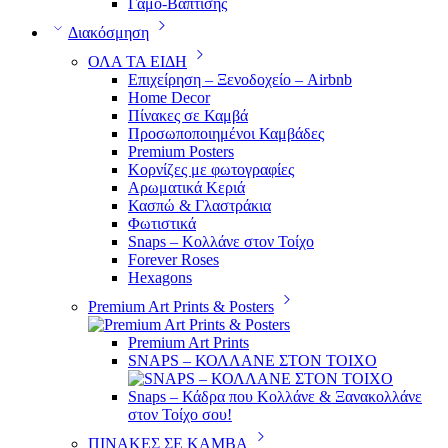
Γάμο-Βάπτισης
Διακόσμηση
ΟΛΑ ΤΑ ΕΙΔΗ
Επιχείρηση – Ξενοδοχείο – Airbnb
Home Decor
Πίνακες σε Καμβά
Προσωποποιημένοι Καμβάδες
Premium Posters
Κορνίζες με φωτογραφίες
Αρωματικά Κεριά
Κασπώ & Γλαστράκια
Φωτιστικά
Snaps – Κολλάνε στον Τοίχο
Forever Roses
Hexagons
Premium Art Prints & Posters
Premium Art Prints
SNAPS – ΚΟΛΛΑΝΕ ΣΤΟΝ ΤΟΙΧΟ
Snaps – Κάδρα που Κολλάνε & Ξανακολλάνε
στον Τοίχο σου!
ΠΙΝΑΚΕΣ ΣΕ ΚΑΜΒΑ