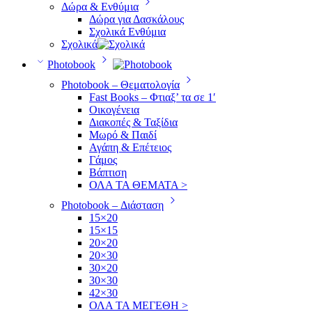
Δώρα & Ενθύμια
Δώρα για Δασκάλους
Σχολικά Ενθύμια
Σχολικά
Photobook
Photobook – Θεματολογία
Fast Books – Φτιαξ’ τα σε 1′
Οικογένεια
Διακοπές & Ταξίδια
Μωρό & Παιδί
Αγάπη & Επέτειος
Γάμος
Βάπτιση
ΟΛΑ ΤΑ ΘΕΜΑΤΑ >
Photobook – Διάσταση
15×20
15×15
20×20
20×30
30×20
30×30
42×30
ΟΛΑ ΤΑ ΜΕΓΕΘΗ >