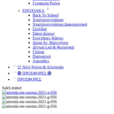
Γυναικεία Ρούχα
ΕΠΟΧΙΑΚΑ
Back To School
Χριστουγεννιάτικα
Χριστουγεννιάτικα Διακοσμητικά
Στολίδια
Σάκοι Δώρων
Ευχετήριες Κάρτες
Δώρα Αγ. Βαλεντίνου
Δέντρα Led & Φωτιστικά
Γούρια
Πασχαλινά
Λαμπάδες
👕 Νέο! Ρούχα & Αξεσουάρ
🔴 ΠΡΟΣΦΟΡΕΣ 🔴
ΠΡΟΣΦΟΡΕΣ
Sale
Limited