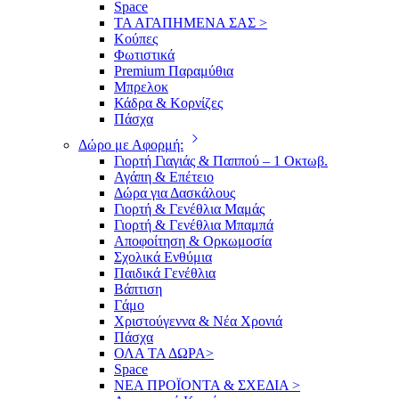
Space
ΤΑ ΑΓΑΠΗΜΕΝΑ ΣΑΣ >
Κούπες
Φωτιστικά
Premium Παραμύθια
Μπρελοκ
Κάδρα & Κορνίζες
Πάσχα
Δώρο με Αφορμή:
Γιορτή Γιαγιάς & Παππού – 1 Οκτωβ.
Αγάπη & Επέτειο
Δώρα για Δασκάλους
Γιορτή & Γενέθλια Μαμάς
Γιορτή & Γενέθλια Μπαμπά
Αποφοίτηση & Ορκωμοσία
Σχολικά Ενθύμια
Παιδικά Γενέθλια
Βάπτιση
Γάμο
Χριστούγεννα & Νέα Χρονιά
Πάσχα
ΟΛΑ ΤΑ ΔΩΡΑ>
Space
ΝΕΑ ΠΡΟΪΟΝΤΑ & ΣΧΕΔΙΑ >