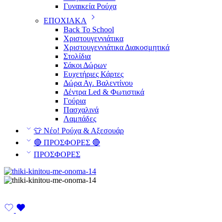
Γυναικεία Ρούχα
ΕΠΟΧΙΑΚΑ
Back To School
Χριστουγεννιάτικα
Χριστουγεννιάτικα Διακοσμητικά
Στολίδια
Σάκοι Δώρων
Ευχετήριες Κάρτες
Δώρα Αγ. Βαλεντίνου
Δέντρα Led & Φωτιστικά
Γούρια
Πασχαλινά
Λαμπάδες
👕 Νέο! Ρούχα & Αξεσουάρ
🔴 ΠΡΟΣΦΟΡΕΣ 🔴
ΠΡΟΣΦΟΡΕΣ