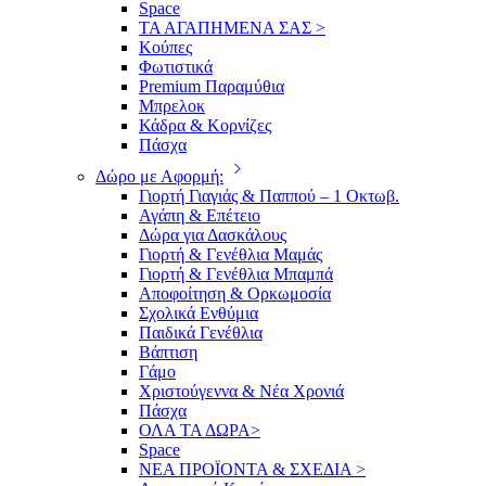
Space
ΤΑ ΑΓΑΠΗΜΕΝΑ ΣΑΣ >
Κούπες
Φωτιστικά
Premium Παραμύθια
Μπρελοκ
Κάδρα & Κορνίζες
Πάσχα
Δώρο με Αφορμή:
Γιορτή Γιαγιάς & Παππού – 1 Οκτωβ.
Αγάπη & Επέτειο
Δώρα για Δασκάλους
Γιορτή & Γενέθλια Μαμάς
Γιορτή & Γενέθλια Μπαμπά
Αποφοίτηση & Ορκωμοσία
Σχολικά Ενθύμια
Παιδικά Γενέθλια
Βάπτιση
Γάμο
Χριστούγεννα & Νέα Χρονιά
Πάσχα
ΟΛΑ ΤΑ ΔΩΡΑ>
Space
ΝΕΑ ΠΡΟΪΟΝΤΑ & ΣΧΕΔΙΑ >