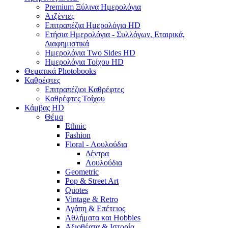
Premium Ξύλινα Ημερολόγια
Ατζέντες
Επιτραπέζια Ημερολόγια HD
Ετήσια Ημερολόγια - Συλλόγων, Εταιρικά,
Διαφημιστικά
Ημερολόγια Two Sides HD
Ημερολόγια Τοίχου HD
Θεματικά Photobooks
Καθρέφτες
Επιτραπέζιοι Καθρέφτες
Καθρέφτες Τοίχου
Κάμβας HD
Θέμα
Ethnic
Fashion
Floral - Λουλούδια
Δέντρα
Λουλούδια
Geometric
Pop & Street Art
Quotes
Vintage & Retro
Αγάπη & Επέτειος
Αθλήματα και Hobbies
Αξιοθέατα & Ιστορία