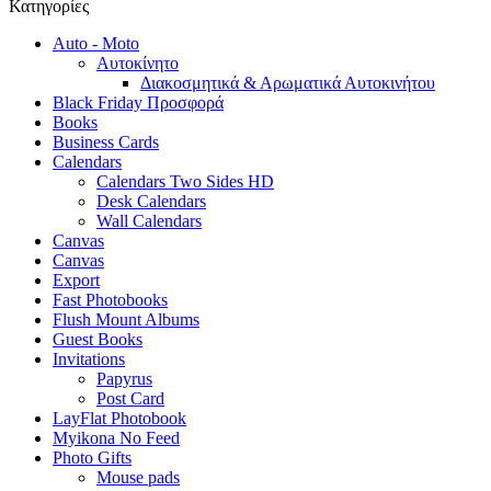
Κατηγορίες
Auto - Moto
Αυτοκίνητο
Διακοσμητικά & Αρωματικά Αυτοκινήτου
Black Friday Προσφορά
Books
Business Cards
Calendars
Calendars Two Sides HD
Desk Calendars
Wall Calendars
Canvas
Canvas
Export
Fast Photobooks
Flush Mount Albums
Guest Books
Invitations
Papyrus
Post Card
LayFlat Photobook
Myikona No Feed
Photo Gifts
Mouse pads