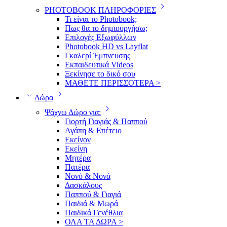
PHOTOBOOK ΠΛΗΡΟΦΟΡΙΕΣ
Τι είναι το Photobook;
Πως θα το δημιουργήσω;
Επιλογές Εξωφύλλων
Photobook HD vs Layflat
Γκαλερί Έμπνευσης
Εκπαιδευτικά Videos
Ξεκίνησε το δικό σου
ΜΑΘΕΤΕ ΠΕΡΙΣΣΟΤΕΡΑ >
Δώρα
Ψάχνω Δώρο για:
Γιορτή Γιαγιάς & Παππού
Αγάπη & Επέτειο
Εκείνον
Εκείνη
Μητέρα
Πατέρα
Νονό & Νονά
Δασκάλους
Παππού & Γιαγιά
Παιδιά & Μωρά
Παιδικά Γενέθλια
ΟΛΑ ΤΑ ΔΩΡΑ >