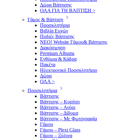
Δώρα Βάπτισης
ΟΛΑ ΓΙΑ ΤΗ ΒΑΠΤΙΣΗ >
Γάμος & Βάπτιση
Προσκλητήρια
Βιβλία Ευχών
Ποδιές Βάπτισης
ΝΕΟ! Website Γάμου& Βάπτισης
Διακόσμηση
Premium Albums
Ενθύμια & Κάδρα
Πακέτα
Ηλεκτρονικό Προσκλητήριο
Δώρα
ΟΛΑ >
Προσκλητήρια
Βάπτισης
Βάπτισης – Κορίτσι
Βάπτισης – Αγόρι
Βάπτισης – Δίδυμα
Βάπτισης – Με Φωτογραφία
Γάμου
Γάμου – Plexi Glass
Γάμου – Ξύλινα