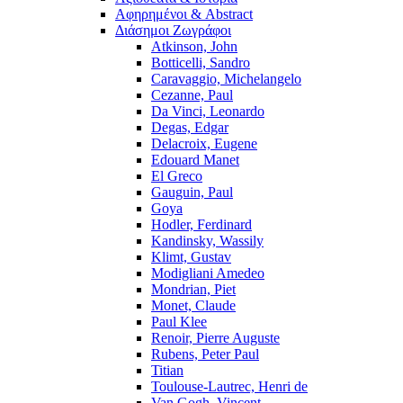
Αφηρημένοι & Abstract
Διάσημοι Ζωγράφοι
Atkinson, John
Botticelli, Sandro
Caravaggio, Michelangelo
Cezanne, Paul
Da Vinci, Leonardo
Degas, Edgar
Delacroix, Eugene
Edouard Manet
El Greco
Gauguin, Paul
Goya
Hodler, Ferdinard
Kandinsky, Wassily
Klimt, Gustav
Modigliani Amedeo
Mondrian, Piet
Monet, Claude
Paul Klee
Renoir, Pierre Auguste
Rubens, Peter Paul
Titian
Toulouse-Lautrec, Henri de
Van Gogh, Vincent