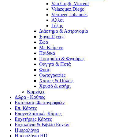
Van Gogh, Vincent
Velazquez,Diego
Vermeer, Johannes
Άλλοι
Γύζης
Διάστημα & Αστρονομία
Έργα Τέχνης
Ζώα
Με Κείμενο
Παιδικά
Πορτραίτα & Φιγούρες
Φαγητά & Ποτά
Φύση
Φωτογραφίες
Χάρτες & Πόλεις
Χρυσό & ασήμι
Κορνίζες
Δώρα - Κούπες
Εκτύπωση Φωτογραφιών
Επ. Κάρτες
Επαγγελματικές Κάρτες
Ευχετήριες Κάρτες
Ευχολόγια & Βιβλία Ευχών
Ημερολόγια
Ημερολόγια HD