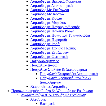
Λαμπάδες με Βρεφικά Φορμάκια
Λαμπάδες με Διακοσμητικά
Λαμπάδες Με Εκτύπωση
Λαμπάδες Με Κασπώ
Λαμπάδες με Κούπα
Λαμπάδες με Μπρελοκ
Λαμπάδες με Παγούρια-Θερμός
Λαμπάδες με Παιδικά Ρούχα
Λαμπάδες με Παντοτινά Τριαντάφυλλα
Λαμπάδες με Παραμύθι
Λαμπάδες με Ρολόι
Λαμπάδες με Σακίδιο Πλάτης
Λαμπάδες με Σετ Δώρων
Λαμπάδες με Φωτιστικό
Παιχνιδολαμπάδες
Πασχαλινά Δώρα
Πασχαλινά Στολίδια & Διακοσμητικά
Πασχαλινά Επιτραπέζια Διακοσμητικά
Πασχαλινά Κρεμαστά Στολίδια &
Διακοσμητικά
Χειροποίητες Λαμπάδες
Προσωποποιημένα Ρούχα & Αξεσουάρ με Εκτύπωση
Ανδρικά Ρούχα & Αξεσουάρ με Εκτύπωση
Αξεσουάρ
Backpack