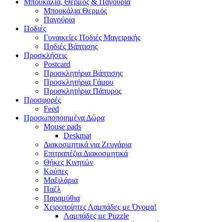
Μπουκάλια, Θερμός & Παγούρια
Μπουκάλια Θερμός
Παγούρια
Ποδιές
Γυναικείες Ποδιές Μαγειρικής
Ποδιές Βάπτισης
Προσκλήσεις
Postcard
Προσκλητήρια Βάπτισης
Προσκλητήρια Γάμου
Προσκλητήρια Πάπυρος
Προσφορές
Feed
Προσωποποιημένα Δώρα
Mouse pads
Deskmat
Διακοσμητικά για Ζευγάρια
Επιτραπέζια Διακοσμητικά
Θήκες Κινητών
Κούπες
Μαξιλάρια
Παζλ
Παραμύθια
Χειροποίητες Λαμπάδες με Όνομα!
Λαμπάδες με Puzzle