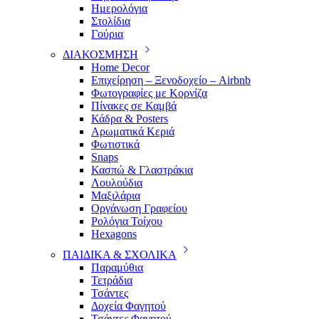
Ημερολόγια
Στολίδια
Γούρια
ΔΙΑΚΟΣΜΗΣΗ
Home Decor
Επιχείρηση – Ξενοδοχείο – Airbnb
Φωτογραφίες με Κορνίζα
Πίνακες σε Καμβά
Κάδρα & Posters
Αρωματικά Κεριά
Φωτιστικά
Snaps
Κασπώ & Γλαστράκια
Λουλούδια
Μαξιλάρια
Οργάνωση Γραφείου
Ρολόγια Τοίχου
Hexagons
ΠΑΙΔΙΚΑ & ΣΧΟΛΙΚΑ
Παραμύθια
Τετράδια
Τσάντες
Δοχεία Φαγητού
Τσάντες Φαγητού