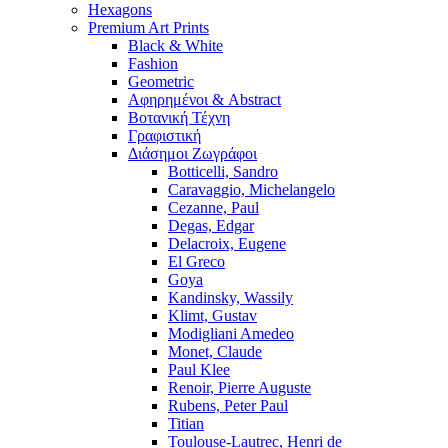
Hexagons
Premium Art Prints
Black & White
Fashion
Geometric
Αφηρημένοι & Abstract
Βοτανική Τέχνη
Γραφιστική
Διάσημοι Ζωγράφοι
Botticelli, Sandro
Caravaggio, Michelangelo
Cezanne, Paul
Degas, Edgar
Delacroix, Eugene
El Greco
Goya
Kandinsky, Wassily
Klimt, Gustav
Modigliani Amedeo
Monet, Claude
Paul Klee
Renoir, Pierre Auguste
Rubens, Peter Paul
Titian
Toulouse-Lautrec, Henri de