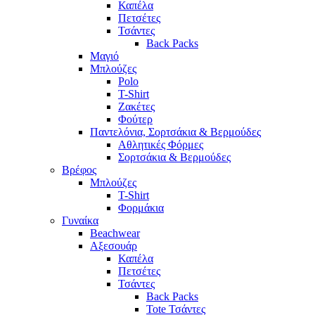
Καπέλα
Πετσέτες
Τσάντες
Back Packs
Μαγιό
Μπλούζες
Polo
T-Shirt
Ζακέτες
Φούτερ
Παντελόνια, Σορτσάκια & Βερμούδες
Αθλητικές Φόρμες
Σορτσάκια & Βερμούδες
Βρέφος
Μπλούζες
T-Shirt
Φορμάκια
Γυναίκα
Beachwear
Αξεσουάρ
Καπέλα
Πετσέτες
Τσάντες
Back Packs
Tote Τσάντες