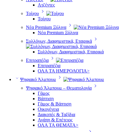
Ατζέντες
Τοίχου
Τοίχου
Νέα Premium Ξύλινα
Νέα Premium Ξύλινα
Συλλόγων, Διαφημιστικά, Εταιρικά
Συλλόγων, Διαφημιστικά, Εταιρικά
Επιτραπέζια
Επιτραπέζια
ΟΛΑ ΤΑ ΗΜΕΡΟΛΟΓΙΑ>
Ψηφιακό Άλμπουμ
Ψηφιακό Άλμπουμ – Θεματολογία
Γάμος
Βάπτιση
Γάμος & Βάπτιση
Οικογένεια
Διακοπές & Ταξίδια
Αγάπη & Επέτειος
ΟΛΑ ΤΑ ΘΕΜΑΤΑ>