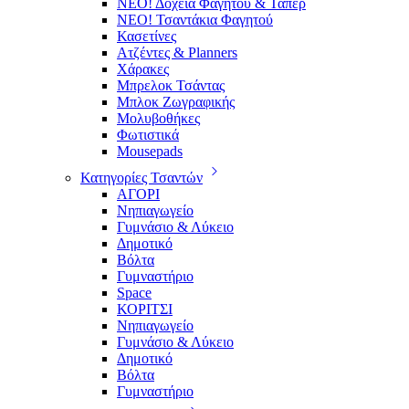
ΝΕΟ! Δοχεία Φαγητού & Τάπερ
ΝΕΟ! Τσαντάκια Φαγητού
Κασετίνες
Ατζέντες & Planners
Χάρακες
Μπρελοκ Τσάντας
Μπλοκ Ζωγραφικής
Μολυβοθήκες
Φωτιστικά
Mousepads
Κατηγορίες Τσαντών
ΑΓΟΡΙ
Νηπιαγωγείο
Γυμνάσιο & Λύκειο
Δημοτικό
Βόλτα
Γυμναστήριο
Space
ΚΟΡΙΤΣΙ
Νηπιαγωγείο
Γυμνάσιο & Λύκειο
Δημοτικό
Βόλτα
Γυμναστήριο