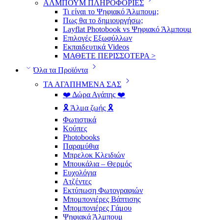
ΑΛΜΠΟΥΜ ΠΛΗΡΟΦΟΡΙΕΣ
Τι είναι το Ψηφιακό Άλμπουμ;
Πως θα το δημιουργήσω;
Layflat Photobook vs Ψηφιακό Άλμπουμ
Επιλογές Εξωφύλλων
Εκπαιδευτικά Videos
ΜΑΘΕΤΕ ΠΕΡΙΣΣΟΤΕΡΑ >
Όλα τα Προϊόντα
ΤΑ ΑΓΑΠΗΜΕΝΑ ΣΑΣ
❤️ Δώρα Αγάπης ❤️
🎗️ Άλμα ζωής 🎗️
Φωτιστικά
Κούπες
Photobooks
Παραμύθια
Μπρελοκ Κλειδιών
Μπουκάλια – Θερμός
Ευχολόγια
Ατζέντες
Εκτύπωση Φωτογραφιών
Μπομπονιέρες Βάπτισης
Μπομπονιέρες Γάμου
Ψηφιακά Άλμπουμ