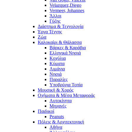
Velazquez,Diego
Vermeer, Johannes
Άλλοι
Γύζης
Διάστημα & Τεχνολογία
Έργα Τέχνης
Ζώα
Καλοκαίρι & Θάλασσα
Βάρκες & Καράβια
Ελληνικά Νησιά
Κοχύλια
Κύματα
Λιμάνια
Νησιά
Παραλίες
Υποβρύχια Τοπία
Μουσική & Χορός
Οχήματα & Μέσα Μεταφοράς
Αυτοκίνητα
Μηχανές
Παιδικοί
Peanuts
Πόλεις & Αρχιτεκτονική
Αθήνα