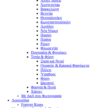
Άλλες πόλεις
Άμστερνταμ
Βαρκελώνη
Βενετία
Θεσσαλονίκη
Κωνσταντινούπολη
Λονδίνο
Νέα Υόρκη
Παρίσι
Πράγα
Ρώμη
Φλωρεντία
Πορτραίτα & Φιγούρες
Τοπία & Φύση
Ξηρά και Νερό
Ουρανός & Καιρικά Φαινόμενα
Πόλεις
Ύπαιθρος
Φύση
Ωκεανοί
Φαγητά & Ποτά
Χάρτες
Με δική σου Φωτογραφία
Λουλούδια
Forever Roses