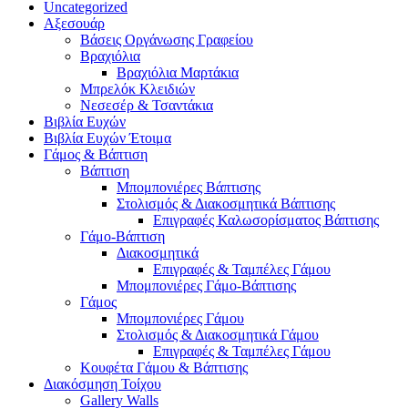
Uncategorized
Αξεσουάρ
Βάσεις Οργάνωσης Γραφείου
Βραχιόλια
Βραχιόλια Μαρτάκια
Μπρελόκ Κλειδιών
Νεσεσέρ & Τσαντάκια
Βιβλία Ευχών
Βιβλία Ευχών Έτοιμα
Γάμος & Βάπτιση
Βάπτιση
Μπομπονιέρες Βάπτισης
Στολισμός & Διακοσμητικά Βάπτισης
Επιγραφές Καλωσορίσματος Βάπτισης
Γάμο-Βάπτιση
Διακοσμητικά
Επιγραφές & Ταμπέλες Γάμου
Μπομπονιέρες Γάμο-Βάπτισης
Γάμος
Μπομπονιέρες Γάμου
Στολισμός & Διακοσμητικά Γάμου
Επιγραφές & Ταμπέλες Γάμου
Κουφέτα Γάμου & Βάπτισης
Διακόσμηση Τοίχου
Gallery Walls