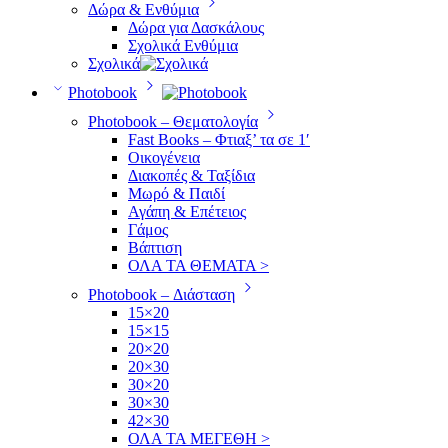
Δώρα & Ενθύμια
Δώρα για Δασκάλους
Σχολικά Ενθύμια
Σχολικά
Photobook
Photobook – Θεματολογία
Fast Books – Φτιαξ’ τα σε 1′
Οικογένεια
Διακοπές & Ταξίδια
Μωρό & Παιδί
Αγάπη & Επέτειος
Γάμος
Βάπτιση
ΟΛΑ ΤΑ ΘΕΜΑΤΑ >
Photobook – Διάσταση
15×20
15×15
20×20
20×30
30×20
30×30
42×30
ΟΛΑ ΤΑ ΜΕΓΕΘΗ >