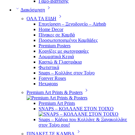
Γάμο-Βάπτισης
Διακόσμηση
ΟΛΑ ΤΑ ΕΙΔΗ
Επιχείρηση – Ξενοδοχείο – Airbnb
Home Decor
Πίνακες σε Καμβά
Προσωποποιημένοι Καμβάδες
Premium Posters
Κορνίζες με φωτογραφίες
Αρωματικά Κεριά
Κασπώ & Γλαστράκια
Φωτιστικά
Snaps – Κολλάνε στον Τοίχο
Forever Roses
Hexagons
Premium Art Prints & Posters
Premium Art Prints
SNAPS – ΚΟΛΛΑΝΕ ΣΤΟΝ ΤΟΙΧΟ
Snaps – Κάδρα που Κολλάνε & Ξανακολλάνε
στον Τοίχο σου!
ΠΙΝΑΚΕΣ ΣΕ ΚΑΜΒΑ