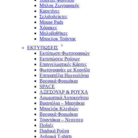
Μπλοκ Ζωγραφικής
Κασετίνες
Σελιδοδείκτες
Mouse Pads
Χάρακες
Μολυβοθήκες
Μπρελοκ Τσάντας
ΕΚΤΥΠΩΣΕΙΣ
Εκτύπωση Φωτογραφιών
Εκτυπώσεις Ρούχων
Επαγγελματικές Κάρτες
Φωτογραφίες με Κορνίζα
Επιτραπέζια Ημερολόγια
Βρεφικά Φορμάκια
SPACE
ΑΞΕΣΟΥΑΡ & ΡΟΥΧΑ
Αρωματικά Αυτοκινήτου
Βραχιόλια – Μαρτάκια
Μπρελόκ Κλειδιών
Βρεφικά Φορμάκια
Τσαντάκια – Νεσεσερ
Ποδιές
Παιδικά Ρούχα
Ανδρικά T-shirts