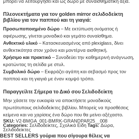
μπορεί να λειτουργήσει και ως δώρο με συναισθηματική αξία.
Πλεονεκτήματα για τον golden mirror σελιδοδείκτη
βιβλίου για τον παππού και τη γιαγιά:
Προσωποποιημένο δώρο
– Με εκτύπωση ονόματος ή
αφιέρωσης, γίνεται μοναδικό και γεμάτο συναίσθημα.
Ανθεκτικό υλικό
– Κατασκευασμένος από plexiglass, δίνει
ανθεκτικότητα στον χρόνο και μοντέρνα αισθητική.
Χρήσιμο και πρακτικό
– Συνοδεύει την καθημερινή ανάγνωση,
κρατώντας τη σελίδα με στυλ.
Συμβολικό δώρο
– Εκφράζει αγάπη και σεβασμό προς τον
παππού και τη γιαγιά με έναν κομψό τρόπο.
Παραγγείλτε Σήμερα το Δικό σου Σελιδοδείκτη
Μην χάσετε την ευκαιρία να αποκτήσετε μοναδικούς
πρωτότυπους σελιδοδείκτες βιβλίου. Μπορείς να προσθέσεις
κείμενα και να χαρίσεις ένα δώρο που θα μείνει αξέχαστο.
SKU:
V2-BMGA_001-BMRK-GRANDPAR25__008
Categories:
Σελιδοδείκτες
,
Σχολικά Είδη
Tags:
Δώρα
,
Σελιδοδείκτες
BEST SELLERS γούρια που σίγουρα θέλεις να