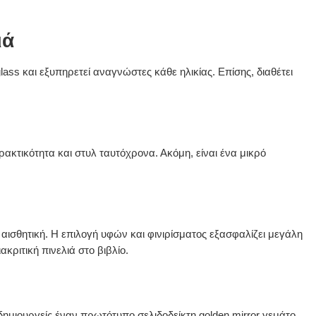
ιά
ass και εξυπηρετεί αναγνώστες κάθε ηλικίας. Επίσης, διαθέτει
ρακτικότητα και στυλ ταυτόχρονα. Ακόμη, είναι ένα μικρό
 αισθητική. Η επιλογή υφών και φινιρίσματος εξασφαλίζει μεγάλη
κριτική πινελιά στο βιβλίο.
δημιουργείς έναν πρωτότυπο σελιδοδείκτη golden mirror γεμάτο