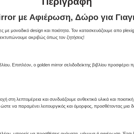
Περιγραφή
irror με Αφιέρωση, Δώρο για Γιαγ
ς με μοναδικό design και ποιότητα. Τον κατασκευάζουμε απο plexigl
 εκτυπώνουμε ακριβώς όπως τον ζητήσεις!
λίου. Επιπλέον, ο golden mirror σελιδοδείκτης βιβλίου προσφέρει π
οχή στη λεπτομέρεια και συνδυάζουμε ανθεκτικά υλικά και ποιοτική
ώστε να παραμένει λειτουργικός και όμορφος, προσθέτοντας μια δια
ιπλέον, μπορείς να προσθέσεις ονόματα, μήνυμα ή αφιέρωση. Έτσι 