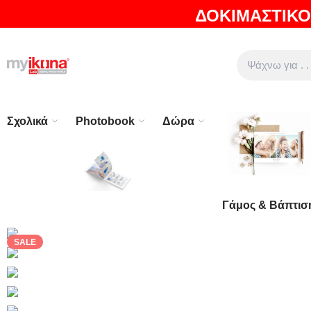
ΔΟΚΙΜΑΣΤΙΚΟ
ΘΑ ΛΑΤΡΕΨΕΤΕ ΤΑ ΠΡΟΪΟΝΤΑ ΜΑΣ |
EXPRESS ΑΠΟΣΤΟ
Σχολικά
Photobook
Δώρα
Γάμος & Βάπτισ
SALE