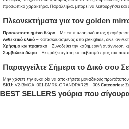
προσωπικό χαρακτήρα. Παράλληλα, μπορεί να λειτουργήσει και 
Πλεονεκτήματα για τον golden mirro
Προσωποποιημένο δώρο
– Με εκτύπωση ονόματος ή αφιέρωσης,
Ανθεκτικό υλικό
– Κατασκευασμένος από plexiglass, δίνει ανθεκτ
Χρήσιμο και πρακτικό
– Συνοδεύει την καθημερινή ανάγνωση, κρ
Συμβολικό δώρο
– Εκφράζει αγάπη και σεβασμό προς τον παππο
Παραγγείλτε Σήμερα το Δικό σου Σε
Μην χάσετε την ευκαιρία να αποκτήσετε μοναδικούς πρωτότυπους 
SKU:
V2-BMGA_001-BMRK-GRANDPAR25__006
Categories:
Σ
BEST SELLERS γούρια που σίγουρα 