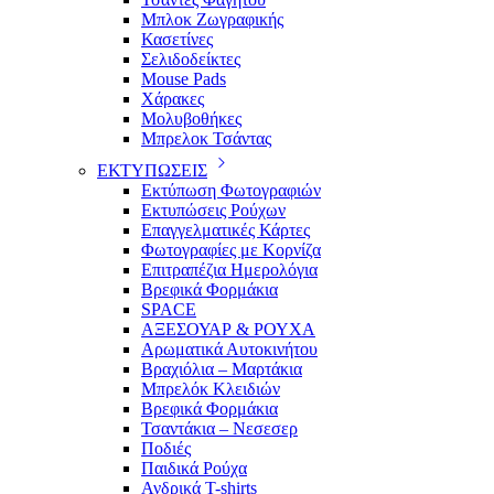
Μπλοκ Ζωγραφικής
Κασετίνες
Σελιδοδείκτες
Mouse Pads
Χάρακες
Μολυβοθήκες
Μπρελοκ Τσάντας
ΕΚΤΥΠΩΣΕΙΣ
Εκτύπωση Φωτογραφιών
Εκτυπώσεις Ρούχων
Επαγγελματικές Κάρτες
Φωτογραφίες με Κορνίζα
Επιτραπέζια Ημερολόγια
Βρεφικά Φορμάκια
SPACE
ΑΞΕΣΟΥΑΡ & ΡΟΥΧΑ
Αρωματικά Αυτοκινήτου
Βραχιόλια – Μαρτάκια
Μπρελόκ Κλειδιών
Βρεφικά Φορμάκια
Τσαντάκια – Νεσεσερ
Ποδιές
Παιδικά Ρούχα
Ανδρικά T-shirts