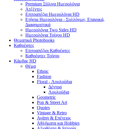
Premium Ξύλινα Ημερολόγια
Ατζέντες
Επιτραπέζια Ημερολόγια HD
Ετήσια Ημερολόγια - Συλλόγων, Εταιρικά,
Διαφημιστικά
Ημερολόγια Two Sides HD
Ημερολόγια Τοίχου HD
Θεματικά Photobooks
Καθρέφτες
Επιτραπέζιοι Καθρέφτες
Καθρέφτες Τοίχου
Κάμβας HD
Θέμα
Ethnic
Fashion
Floral - Λουλούδια
Δέντρα
Λουλούδια
Geometric
Pop & Street Art
Quotes
Vintage & Retro
Αγάπη & Επέτειος
Αθλήματα και Hobbies
Αξιοθέατα & Ιστορία