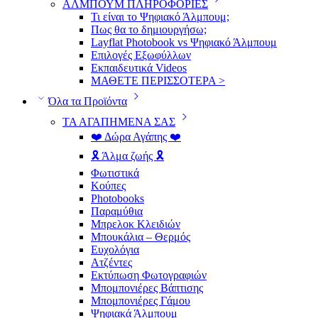
ΑΛΜΠΟΥΜ ΠΛΗΡΟΦΟΡΙΕΣ
Τι είναι το Ψηφιακό Άλμπουμ;
Πως θα το δημιουργήσω;
Layflat Photobook vs Ψηφιακό Άλμπουμ
Επιλογές Εξωφύλλων
Εκπαιδευτικά Videos
ΜΑΘΕΤΕ ΠΕΡΙΣΣΟΤΕΡΑ >
Όλα τα Προϊόντα
ΤΑ ΑΓΑΠΗΜΕΝΑ ΣΑΣ
❤️ Δώρα Αγάπης ❤️
🎗️ Άλμα ζωής 🎗️
Φωτιστικά
Κούπες
Photobooks
Παραμύθια
Μπρελοκ Κλειδιών
Μπουκάλια – Θερμός
Ευχολόγια
Ατζέντες
Εκτύπωση Φωτογραφιών
Μπομπονιέρες Βάπτισης
Μπομπονιέρες Γάμου
Ψηφιακά Άλμπουμ