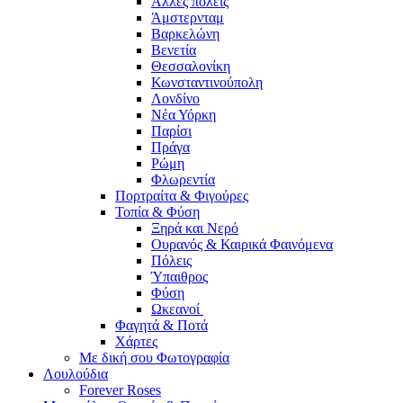
Άλλες πόλεις
Άμστερνταμ
Βαρκελώνη
Βενετία
Θεσσαλονίκη
Κωνσταντινούπολη
Λονδίνο
Νέα Υόρκη
Παρίσι
Πράγα
Ρώμη
Φλωρεντία
Πορτραίτα & Φιγούρες
Τοπία & Φύση
Ξηρά και Νερό
Ουρανός & Καιρικά Φαινόμενα
Πόλεις
Ύπαιθρος
Φύση
Ωκεανοί
Φαγητά & Ποτά
Χάρτες
Με δική σου Φωτογραφία
Λουλούδια
Forever Roses