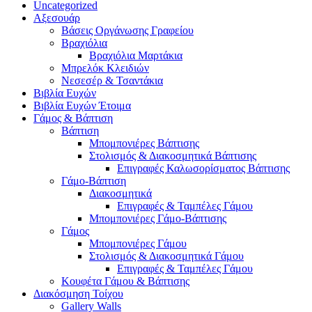
Uncategorized
Αξεσουάρ
Βάσεις Οργάνωσης Γραφείου
Βραχιόλια
Βραχιόλια Μαρτάκια
Μπρελόκ Κλειδιών
Νεσεσέρ & Τσαντάκια
Βιβλία Ευχών
Βιβλία Ευχών Έτοιμα
Γάμος & Βάπτιση
Βάπτιση
Μπομπονιέρες Βάπτισης
Στολισμός & Διακοσμητικά Βάπτισης
Επιγραφές Καλωσορίσματος Βάπτισης
Γάμο-Βάπτιση
Διακοσμητικά
Επιγραφές & Ταμπέλες Γάμου
Μπομπονιέρες Γάμο-Βάπτισης
Γάμος
Μπομπονιέρες Γάμου
Στολισμός & Διακοσμητικά Γάμου
Επιγραφές & Ταμπέλες Γάμου
Κουφέτα Γάμου & Βάπτισης
Διακόσμηση Τοίχου
Gallery Walls