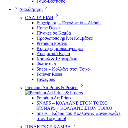
Γάμο-Βάπτισης
Διακόσμηση
ΟΛΑ ΤΑ ΕΙΔΗ
Επιχείρηση – Ξενοδοχείο – Airbnb
Home Decor
Πίνακες σε Καμβά
Προσωποποιημένοι Καμβάδες
Premium Posters
Κορνίζες με φωτογραφίες
Αρωματικά Κεριά
Κασπώ & Γλαστράκια
Φωτιστικά
Snaps – Κολλάνε στον Τοίχο
Forever Roses
Hexagons
Premium Art Prints & Posters
Premium Art Prints
SNAPS – ΚΟΛΛΑΝΕ ΣΤΟΝ ΤΟΙΧΟ
Snaps – Κάδρα που Κολλάνε & Ξανακολλάνε
στον Τοίχο σου!
ΠΙΝΑΚΕΣ ΣΕ ΚΑΜΒΑ