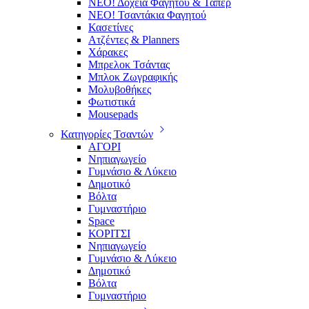
ΝΕΟ! Δοχεία Φαγητού & Τάπερ
ΝΕΟ! Τσαντάκια Φαγητού
Κασετίνες
Ατζέντες & Planners
Χάρακες
Μπρελοκ Τσάντας
Μπλοκ Ζωγραφικής
Μολυβοθήκες
Φωτιστικά
Mousepads
Κατηγορίες Τσαντών
ΑΓΟΡΙ
Νηπιαγωγείο
Γυμνάσιο & Λύκειο
Δημοτικό
Βόλτα
Γυμναστήριο
Space
ΚΟΡΙΤΣΙ
Νηπιαγωγείο
Γυμνάσιο & Λύκειο
Δημοτικό
Βόλτα
Γυμναστήριο