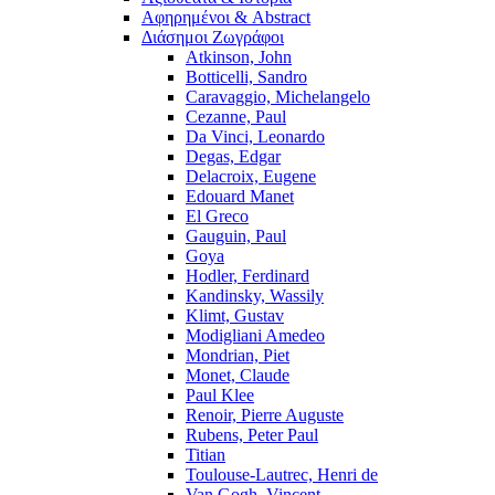
Αφηρημένοι & Abstract
Διάσημοι Ζωγράφοι
Atkinson, John
Botticelli, Sandro
Caravaggio, Michelangelo
Cezanne, Paul
Da Vinci, Leonardo
Degas, Edgar
Delacroix, Eugene
Edouard Manet
El Greco
Gauguin, Paul
Goya
Hodler, Ferdinard
Kandinsky, Wassily
Klimt, Gustav
Modigliani Amedeo
Mondrian, Piet
Monet, Claude
Paul Klee
Renoir, Pierre Auguste
Rubens, Peter Paul
Titian
Toulouse-Lautrec, Henri de
Van Gogh, Vincent