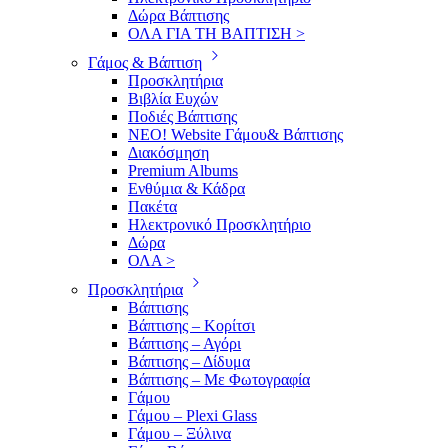
Δώρα Βάπτισης
ΟΛΑ ΓΙΑ ΤΗ ΒΑΠΤΙΣΗ >
Γάμος & Βάπτιση
Προσκλητήρια
Βιβλία Ευχών
Ποδιές Βάπτισης
ΝΕΟ! Website Γάμου& Βάπτισης
Διακόσμηση
Premium Albums
Ενθύμια & Κάδρα
Πακέτα
Ηλεκτρονικό Προσκλητήριο
Δώρα
ΟΛΑ >
Προσκλητήρια
Βάπτισης
Βάπτισης – Κορίτσι
Βάπτισης – Αγόρι
Βάπτισης – Δίδυμα
Βάπτισης – Με Φωτογραφία
Γάμου
Γάμου – Plexi Glass
Γάμου – Ξύλινα