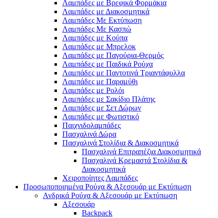
Λαμπάδες με Βρεφικά Φορμάκια
Λαμπάδες με Διακοσμητικά
Λαμπάδες Με Εκτύπωση
Λαμπάδες Με Κασπώ
Λαμπάδες με Κούπα
Λαμπάδες με Μπρελοκ
Λαμπάδες με Παγούρια-Θερμός
Λαμπάδες με Παιδικά Ρούχα
Λαμπάδες με Παντοτινά Τριαντάφυλλα
Λαμπάδες με Παραμύθι
Λαμπάδες με Ρολόι
Λαμπάδες με Σακίδιο Πλάτης
Λαμπάδες με Σετ Δώρων
Λαμπάδες με Φωτιστικό
Παιχνιδολαμπάδες
Πασχαλινά Δώρα
Πασχαλινά Στολίδια & Διακοσμητικά
Πασχαλινά Επιτραπέζια Διακοσμητικά
Πασχαλινά Κρεμαστά Στολίδια &
Διακοσμητικά
Χειροποίητες Λαμπάδες
Προσωποποιημένα Ρούχα & Αξεσουάρ με Εκτύπωση
Ανδρικά Ρούχα & Αξεσουάρ με Εκτύπωση
Αξεσουάρ
Backpack