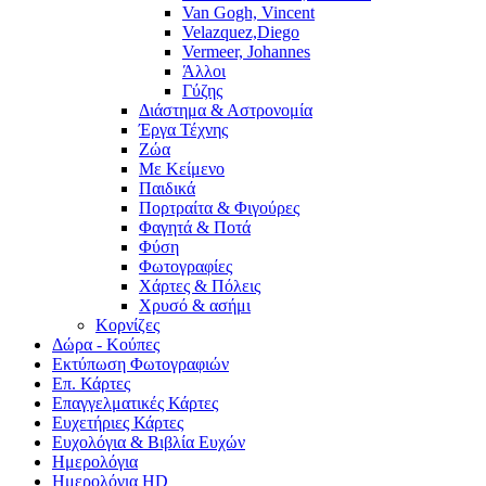
Van Gogh, Vincent
Velazquez,Diego
Vermeer, Johannes
Άλλοι
Γύζης
Διάστημα & Αστρονομία
Έργα Τέχνης
Ζώα
Με Κείμενο
Παιδικά
Πορτραίτα & Φιγούρες
Φαγητά & Ποτά
Φύση
Φωτογραφίες
Χάρτες & Πόλεις
Χρυσό & ασήμι
Κορνίζες
Δώρα - Κούπες
Εκτύπωση Φωτογραφιών
Επ. Κάρτες
Επαγγελματικές Κάρτες
Ευχετήριες Κάρτες
Ευχολόγια & Βιβλία Ευχών
Ημερολόγια
Ημερολόγια HD