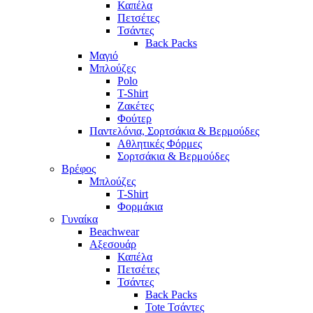
Καπέλα
Πετσέτες
Τσάντες
Back Packs
Μαγιό
Μπλούζες
Polo
T-Shirt
Ζακέτες
Φούτερ
Παντελόνια, Σορτσάκια & Βερμούδες
Αθλητικές Φόρμες
Σορτσάκια & Βερμούδες
Βρέφος
Μπλούζες
T-Shirt
Φορμάκια
Γυναίκα
Beachwear
Αξεσουάρ
Καπέλα
Πετσέτες
Τσάντες
Back Packs
Tote Τσάντες