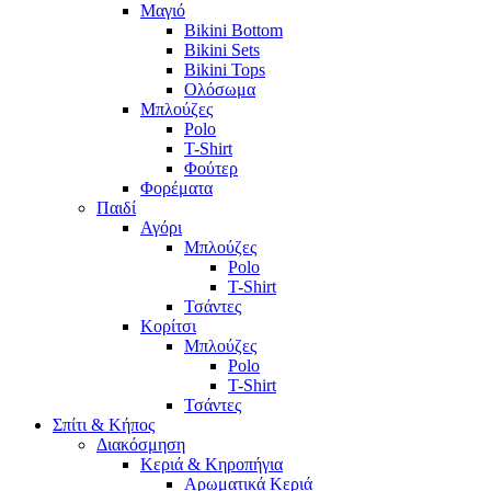
Μαγιό
Bikini Bottom
Bikini Sets
Bikini Tops
Ολόσωμα
Μπλούζες
Polo
T-Shirt
Φούτερ
Φορέματα
Παιδί
Αγόρι
Μπλούζες
Polo
T-Shirt
Τσάντες
Κορίτσι
Μπλούζες
Polo
T-Shirt
Τσάντες
Σπίτι & Κήπος
Διακόσμηση
Κεριά & Κηροπήγια
Αρωματικά Κεριά