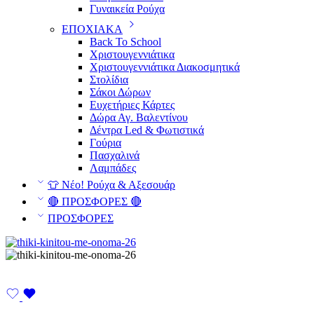
Γυναικεία Ρούχα
ΕΠΟΧΙΑΚΑ
Back To School
Χριστουγεννιάτικα
Χριστουγεννιάτικα Διακοσμητικά
Στολίδια
Σάκοι Δώρων
Ευχετήριες Κάρτες
Δώρα Αγ. Βαλεντίνου
Δέντρα Led & Φωτιστικά
Γούρια
Πασχαλινά
Λαμπάδες
👕 Νέο! Ρούχα & Αξεσουάρ
🔴 ΠΡΟΣΦΟΡΕΣ 🔴
ΠΡΟΣΦΟΡΕΣ