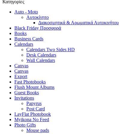
Κατηγορίες
Auto - Moto
Αυτοκίνητο
Διακοσμητικά & Αρωματικά Αυτοκινήτου
Black Friday Προσφορά
Books
Business Cards
Calendars
Calendars Two Sides HD
Desk Calendars
Wall Calendars
Canvas
Canvas
Export
Fast Photobooks
Flush Mount Albums
Guest Books
Invitations
Papyrus
Post Card
LayFlat Photobook
Myikona No Feed
Photo Gifts
Mouse pads