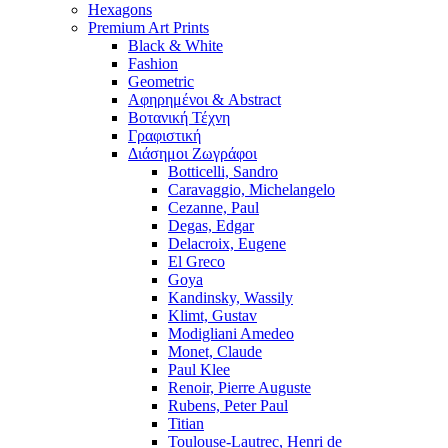
Hexagons
Premium Art Prints
Black & White
Fashion
Geometric
Αφηρημένοι & Abstract
Βοτανική Τέχνη
Γραφιστική
Διάσημοι Ζωγράφοι
Botticelli, Sandro
Caravaggio, Michelangelo
Cezanne, Paul
Degas, Edgar
Delacroix, Eugene
El Greco
Goya
Kandinsky, Wassily
Klimt, Gustav
Modigliani Amedeo
Monet, Claude
Paul Klee
Renoir, Pierre Auguste
Rubens, Peter Paul
Titian
Toulouse-Lautrec, Henri de