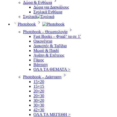
Δώρα & Ενθύμια
Δώρα για Δασκάλους
Σχολικά Ενθύμια
Σχολικά
Photobook
Photobook – Θεματολογία
Fast Books – Φτιαξ’ τα σε 1′
Οικογένεια
Διακοπές & Ταξίδια
Μωρό & Παιδί
Αγάπη & Επέτειος
Γάμος
Βάπτιση
ΟΛΑ ΤΑ ΘΕΜΑΤΑ >
Photobook – Διάσταση
15×20
15×15
20×20
20×30
30×20
30×30
42×30
ΟΛΑ ΤΑ ΜΕΓΕΘΗ >