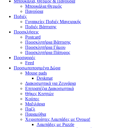
Μπουκάλια, Θερμός & Παγούρια
Μπουκάλια Θερμός
Παγούρια
Ποδιές
Γυναικείες Ποδιές Μαγειρικής
Ποδιές Βάπτισης
Προσκλήσεις
Postcard
Προσκλητήρια Βάπτισης
Προσκλητήρια Γάμου
Προσκλητήρια Πάπυρος
Προσφορές
Feed
Προσωποποιημένα Δώρα
Mouse pads
Deskmat
Διακοσμητικά για Ζευγάρια
Επιτραπέζια Διακοσμητικά
Θήκες Κινητών
Κούπες
Μαξιλάρια
Παζλ
Παραμύθια
Χειροποίητες Λαμπάδες με Όνομα!
Λαμπάδες με Puzzle