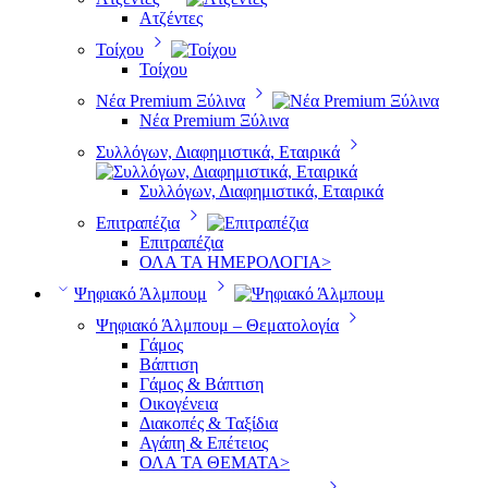
Ατζέντες
Τοίχου
Τοίχου
Νέα Premium Ξύλινα
Νέα Premium Ξύλινα
Συλλόγων, Διαφημιστικά, Εταιρικά
Συλλόγων, Διαφημιστικά, Εταιρικά
Επιτραπέζια
Επιτραπέζια
ΟΛΑ ΤΑ ΗΜΕΡΟΛΟΓΙΑ>
Ψηφιακό Άλμπουμ
Ψηφιακό Άλμπουμ – Θεματολογία
Γάμος
Βάπτιση
Γάμος & Βάπτιση
Οικογένεια
Διακοπές & Ταξίδια
Αγάπη & Επέτειος
ΟΛΑ ΤΑ ΘΕΜΑΤΑ>