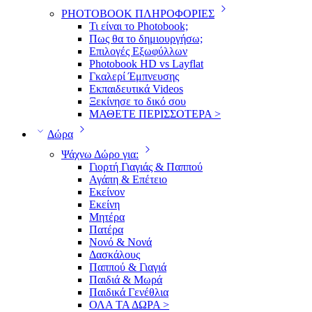
PHOTOBOOK ΠΛΗΡΟΦΟΡΙΕΣ
Τι είναι το Photobook;
Πως θα το δημιουργήσω;
Επιλογές Εξωφύλλων
Photobook HD vs Layflat
Γκαλερί Έμπνευσης
Εκπαιδευτικά Videos
Ξεκίνησε το δικό σου
ΜΑΘΕΤΕ ΠΕΡΙΣΣΟΤΕΡΑ >
Δώρα
Ψάχνω Δώρο για:
Γιορτή Γιαγιάς & Παππού
Αγάπη & Επέτειο
Εκείνον
Εκείνη
Μητέρα
Πατέρα
Νονό & Νονά
Δασκάλους
Παππού & Γιαγιά
Παιδιά & Μωρά
Παιδικά Γενέθλια
ΟΛΑ ΤΑ ΔΩΡΑ >