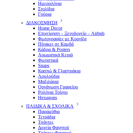
Ημερολόγια
Στολίδια
Γούρια
ΔΙΑΚΟΣΜΗΣΗ
Home Decor
Επιχείρηση – Ξενοδοχείο – Airbnb
Φωτογραφίες με Κορνίζα
Πίνακες σε Καμβά
Κάδρα & Posters
Αρωματικά Κεριά
Φωτιστικά
Snaps
Κασπώ & Γλαστράκια
Λουλούδια
Μαξιλάρια
Οργάνωση Γραφείου
Ρολόγια Τοίχου
Hexagons
ΠΑΙΔΙΚΑ & ΣΧΟΛΙΚΑ
Παραμύθια
Τετράδια
Τσάντες
Δοχεία Φαγητού
Τσάντες Φαγητού