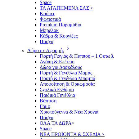
Space
ΤΑ ΑΓΑΠΗΜΕΝΑ ΣΑΣ >
Κούπες
Φωτιστικά
Premium Παραμύθια
Μπρελοκ
Κάδρα & Κορνίζες
Πάσχα
Δώρο με Αφορμή:
Γιορτή Γιαγιάς & Παππού – 1 Οκτωβ.
Αγάπη & Επέτειο
Δώρα για Δασκάλους
Γιορτή & Γενέθλια Μαμάς
Γιορτή & Γενέθλια Μπαμπά
Αποφοίτηση & Ορκωμοσία
Σχολικά Ενθύμια
Παιδικά Γενέθλια
Βάπτιση
Γάμο
Χριστούγεννα & Νέα Χρονιά
Πάσχα
ΟΛΑ ΤΑ ΔΩΡΑ>
Space
ΝΕΑ ΠΡΟΪΟΝΤΑ & ΣΧΕΔΙΑ >