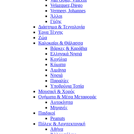
Velazquez,Diego
Vermeer, Johannes
Άλλοι
Γύζης
Διάστημα & Τεχνολογία
Έργα Τέχνης
Ζώα
Καλοκαίρι & Θάλασσα
Βάρκες & Καράβια
Ελληνικά Νησιά
Κοχύλια
Κύματα
Λιμάνια
Νησιά
Παραλίες
Υποβρύχια Τοπία
Μουσική & Χορός
Οχήματα & Μέσα Μεταφοράς
Αυτοκίνητα
Μηχανές
Παιδικοί
Peanuts
Πόλεις & Αρχιτεκτονική
Αθήνα