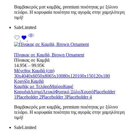
Bαμβακερός ματ καμβάς, premium ποιότητας με ξύλινο
τελάρο. Η κορυφαία ποιότητα της αγοράς στην χαμηλότερη
τιμή!
Sale
Limited
Πίνακας σε Καμβά, Brown Ornament
Πίνακας σε Καμβά
Price
14.95
€
–
99.95
€
range:
Μέγεθος Καμβά (cm)
14.95€
30x40
40x60
50x80
65x100
80x120
100x150
120x180
through
Κορνίζα Καμβά
99.95€
Καμβάς με Τελάρο
Μαύρο
Καφέ
Καρυδιά
Ασημί
Λευκό
Φυσικό Ξύλο
Χρυσό
Placeholder
1
Placeholder 2
Placeholder 3
Placeholder 4
Bαμβακερός ματ καμβάς, premium ποιότητας με ξύλινο
τελάρο. Η κορυφαία ποιότητα της αγοράς στην χαμηλότερη
τιμή!
Sale
Limited