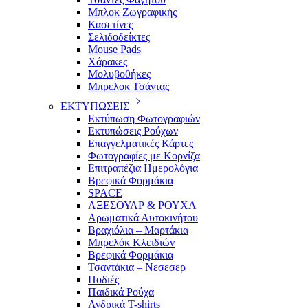
Μπλοκ Ζωγραφικής
Κασετίνες
Σελιδοδείκτες
Mouse Pads
Χάρακες
Μολυβοθήκες
Μπρελοκ Τσάντας
ΕΚΤΥΠΩΣΕΙΣ
Εκτύπωση Φωτογραφιών
Εκτυπώσεις Ρούχων
Επαγγελματικές Κάρτες
Φωτογραφίες με Κορνίζα
Επιτραπέζια Ημερολόγια
Βρεφικά Φορμάκια
SPACE
ΑΞΕΣΟΥΑΡ & ΡΟΥΧΑ
Αρωματικά Αυτοκινήτου
Βραχιόλια – Μαρτάκια
Μπρελόκ Κλειδιών
Βρεφικά Φορμάκια
Τσαντάκια – Νεσεσερ
Ποδιές
Παιδικά Ρούχα
Ανδρικά T-shirts