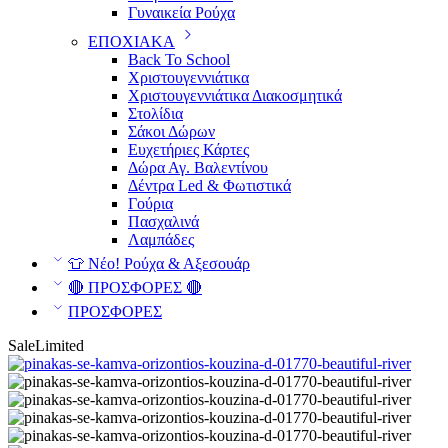
Γυναικεία Ρούχα
ΕΠΟΧΙΑΚΑ
Back To School
Χριστουγεννιάτικα
Χριστουγεννιάτικα Διακοσμητικά
Στολίδια
Σάκοι Δώρων
Ευχετήριες Κάρτες
Δώρα Αγ. Βαλεντίνου
Δέντρα Led & Φωτιστικά
Γούρια
Πασχαλινά
Λαμπάδες
👕 Νέο! Ρούχα & Αξεσουάρ
🔴 ΠΡΟΣΦΟΡΕΣ 🔴
ΠΡΟΣΦΟΡΕΣ
Sale
Limited