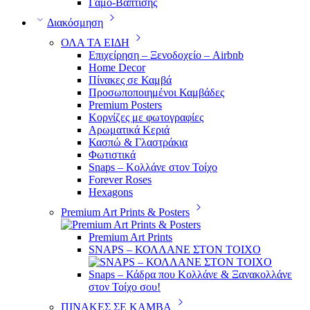
Γάμο-Βάπτισης
Διακόσμηση
ΟΛΑ ΤΑ ΕΙΔΗ
Επιχείρηση – Ξενοδοχείο – Airbnb
Home Decor
Πίνακες σε Καμβά
Προσωποποιημένοι Καμβάδες
Premium Posters
Κορνίζες με φωτογραφίες
Αρωματικά Κεριά
Κασπώ & Γλαστράκια
Φωτιστικά
Snaps – Κολλάνε στον Τοίχο
Forever Roses
Hexagons
Premium Art Prints & Posters
Premium Art Prints
SNAPS – ΚΟΛΛΑΝΕ ΣΤΟΝ ΤΟΙΧΟ
Snaps – Κάδρα που Κολλάνε & Ξανακολλάνε
στον Τοίχο σου!
ΠΙΝΑΚΕΣ ΣΕ ΚΑΜΒΑ