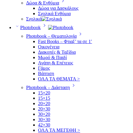
Δώρα & Ενθύμια
Δώρα για Δασκάλους
Σχολικά Ενθύμια
Σχολικά
Photobook
Photobook – Θεματολογία
Fast Books – Φτιαξ’ τα σε 1′
Οικογένεια
Διακοπές & Ταξίδια
Μωρό & Παιδί
Αγάπη & Επέτειος
Γάμος
Βάπτιση
ΟΛΑ ΤΑ ΘΕΜΑΤΑ >
Photobook – Διάσταση
15×20
15×15
20×20
20×30
30×20
30×30
42×30
ΟΛΑ ΤΑ ΜΕΓΕΘΗ >