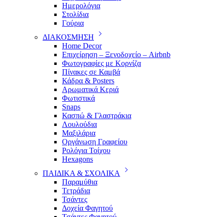
Ημερολόγια
Στολίδια
Γούρια
ΔΙΑΚΟΣΜΗΣΗ
Home Decor
Επιχείρηση – Ξενοδοχείο – Airbnb
Φωτογραφίες με Κορνίζα
Πίνακες σε Καμβά
Κάδρα & Posters
Αρωματικά Κεριά
Φωτιστικά
Snaps
Κασπώ & Γλαστράκια
Λουλούδια
Μαξιλάρια
Οργάνωση Γραφείου
Ρολόγια Τοίχου
Hexagons
ΠΑΙΔΙΚΑ & ΣΧΟΛΙΚΑ
Παραμύθια
Τετράδια
Τσάντες
Δοχεία Φαγητού
Τσάντες Φαγητού