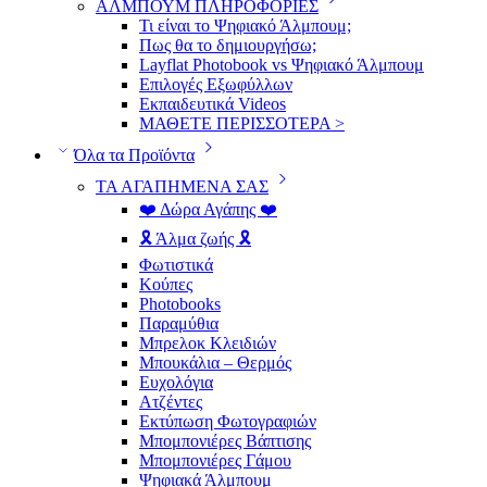
ΑΛΜΠΟΥΜ ΠΛΗΡΟΦΟΡΙΕΣ
Τι είναι το Ψηφιακό Άλμπουμ;
Πως θα το δημιουργήσω;
Layflat Photobook vs Ψηφιακό Άλμπουμ
Επιλογές Εξωφύλλων
Εκπαιδευτικά Videos
ΜΑΘΕΤΕ ΠΕΡΙΣΣΟΤΕΡΑ >
Όλα τα Προϊόντα
ΤΑ ΑΓΑΠΗΜΕΝΑ ΣΑΣ
❤️ Δώρα Αγάπης ❤️
🎗️ Άλμα ζωής 🎗️
Φωτιστικά
Κούπες
Photobooks
Παραμύθια
Μπρελοκ Κλειδιών
Μπουκάλια – Θερμός
Ευχολόγια
Ατζέντες
Εκτύπωση Φωτογραφιών
Μπομπονιέρες Βάπτισης
Μπομπονιέρες Γάμου
Ψηφιακά Άλμπουμ