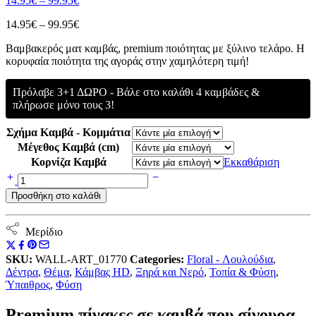
14.95
€
–
99.95
€
range:
Price
14.95
€
–
99.95
€
14.95€
range:
through
Bαμβακερός ματ καμβάς, premium ποιότητας με ξύλινο τελάρο. Η
14.95€
99.95€
κορυφαία ποιότητα της αγοράς στην χαμηλότερη τιμή!
through
99.95€
Πρόλαβε 3+1 ΔΩΡΟ - Βάλε στο καλάθι 4 καμβάδες &
πλήρωσε μόνο τους 3!
Σχήμα Καμβά - Κομμάτια
Μέγεθος Καμβά (cm)
Κορνίζα Καμβά
Εκκαθάριση
Πίνακας
σε
Προσθήκη στο καλάθι
Καμβά,
A
Beautiful
Μερίδιο
River
ποσότητα
SKU:
WALL-ART_01770
Categories:
Floral - Λουλούδια
,
Δέντρα
,
Θέμα
,
Κάμβας HD
,
Ξηρά και Νερό
,
Τοπία & Φύση
,
Ύπαιθρος
,
Φύση
Premium πίνακες σε καμβά που σίγουρα