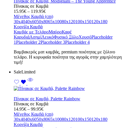
Πίνακας σε Καμβά, Modigliani – The Young Apprentice
Πίνακας σε Καμβά
Price
15.95
€
–
119.95
€
range:
Μέγεθος Καμβά (cm)
15.95€
30x40
40x60
50x80
65x100
80x120
100x150
120x180
through
Κορνίζα Καμβά
119.95€
Καμβάς με Τελάρο
Μαύρο
Καφέ
Καρυδιά
Ασημί
Λευκό
Φυσικό Ξύλο
Χρυσό
Placeholder
1
Placeholder 2
Placeholder 3
Placeholder 4
Bαμβακερός ματ καμβάς, premium ποιότητας με ξύλινο
τελάρο. Η κορυφαία ποιότητα της αγοράς στην χαμηλότερη
τιμή!
Sale
Limited
Πίνακας σε Καμβά, Palette Rainbow
Πίνακας σε Καμβά
Price
14.95
€
–
99.95
€
range:
Μέγεθος Καμβά (cm)
14.95€
30x40
40x60
50x80
65x100
80x120
100x150
120x180
through
Κορνίζα Καμβά