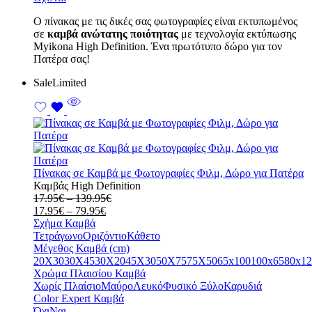
Ο πίνακας με τις δικές σας φωτογραφίες είναι εκτυπωμένος
σε
καμβά ανώτατης ποιότητας
με τεχνολογία εκτύπωσης
Myikona High Definition. Ένα πρωτότυπο δώρο για τον
Πατέρα σας!
Sale
Limited
Πίνακας σε Καμβά με Φωτογραφίες Φιλμ, Δώρο για Πατέρα
Καμβάς High Definition
Price
17.95
€
–
139.95
€
Price
range:
17.95
€
–
79.95
€
range:
17.95€
Σχήμα Καμβά
17.95€
through
Τετράγωνο
Οριζόντιο
Κάθετο
through
139.95€
Μέγεθος Καμβά (cm)
79.95€
20X30
30X45
30X20
45X30
50X75
75X50
65x100
100x65
80x12
Χρώμα Πλαισίου Καμβά
Χωρίς Πλαίσιο
Μαύρο
Λευκό
Φυσικό Ξύλο
Καρυδιά
Color Expert Καμβά
Όχι
Ναι