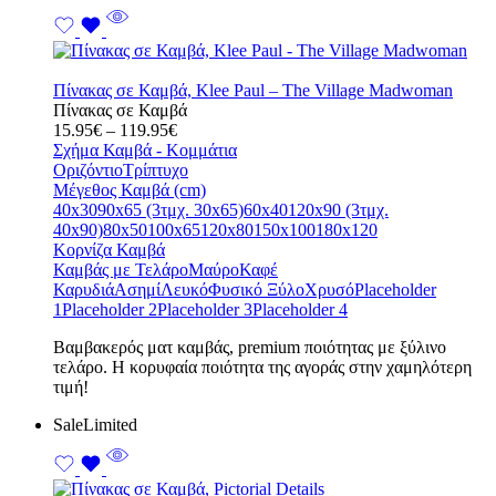
Πίνακας σε Καμβά, Klee Paul – The Village Madwoman
Πίνακας σε Καμβά
Price
15.95
€
–
119.95
€
range:
Σχήμα Καμβά - Κομμάτια
15.95€
Οριζόντιο
Τρίπτυχο
through
Μέγεθος Καμβά (cm)
119.95€
40x30
90x65 (3τμχ. 30x65)
60x40
120x90 (3τμχ.
40x90)
80x50
100x65
120x80
150x100
180x120
Κορνίζα Καμβά
Καμβάς με Τελάρο
Μαύρο
Καφέ
Καρυδιά
Ασημί
Λευκό
Φυσικό Ξύλο
Χρυσό
Placeholder
1
Placeholder 2
Placeholder 3
Placeholder 4
Bαμβακερός ματ καμβάς, premium ποιότητας με ξύλινο
τελάρο. Η κορυφαία ποιότητα της αγοράς στην χαμηλότερη
τιμή!
Sale
Limited