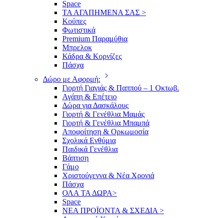
Space
ΤΑ ΑΓΑΠΗΜΕΝΑ ΣΑΣ >
Κούπες
Φωτιστικά
Premium Παραμύθια
Μπρελοκ
Κάδρα & Κορνίζες
Πάσχα
Δώρο με Αφορμή:
Γιορτή Γιαγιάς & Παππού – 1 Οκτωβ.
Αγάπη & Επέτειο
Δώρα για Δασκάλους
Γιορτή & Γενέθλια Μαμάς
Γιορτή & Γενέθλια Μπαμπά
Αποφοίτηση & Ορκωμοσία
Σχολικά Ενθύμια
Παιδικά Γενέθλια
Βάπτιση
Γάμο
Χριστούγεννα & Νέα Χρονιά
Πάσχα
ΟΛΑ ΤΑ ΔΩΡΑ>
Space
ΝΕΑ ΠΡΟΪΟΝΤΑ & ΣΧΕΔΙΑ >