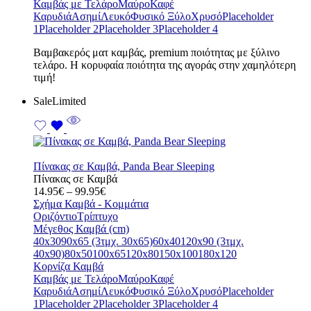
99.95€
Καμβάς με Τελάρο
Μαύρο
Καφέ
Καρυδιά
Ασημί
Λευκό
Φυσικό Ξύλο
Χρυσό
Placeholder
1
Placeholder 2
Placeholder 3
Placeholder 4
Bαμβακερός ματ καμβάς, premium ποιότητας με ξύλινο
τελάρο. Η κορυφαία ποιότητα της αγοράς στην χαμηλότερη
τιμή!
Sale
Limited
Πίνακας σε Καμβά, Panda Bear Sleeping
Πίνακας σε Καμβά
Price
14.95
€
–
99.95
€
range:
Σχήμα Καμβά - Κομμάτια
14.95€
Οριζόντιο
Τρίπτυχο
through
Μέγεθος Καμβά (cm)
99.95€
40x30
90x65 (3τμχ. 30x65)
60x40
120x90 (3τμχ.
40x90)
80x50
100x65
120x80
150x100
180x120
Κορνίζα Καμβά
Καμβάς με Τελάρο
Μαύρο
Καφέ
Καρυδιά
Ασημί
Λευκό
Φυσικό Ξύλο
Χρυσό
Placeholder
1
Placeholder 2
Placeholder 3
Placeholder 4