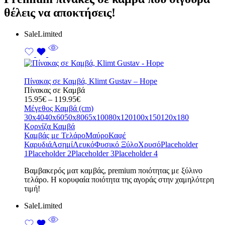
θέλεις να αποκτήσεις!
Sale
Limited
Πίνακας σε Καμβά, Klimt Gustav – Hope
Πίνακας σε Καμβά
Price
15.95
€
–
119.95
€
range:
Μέγεθος Καμβά (cm)
15.95€
30x40
40x60
50x80
65x100
80x120
100x150
120x180
through
Κορνίζα Καμβά
119.95€
Καμβάς με Τελάρο
Μαύρο
Καφέ
Καρυδιά
Ασημί
Λευκό
Φυσικό Ξύλο
Χρυσό
Placeholder
1
Placeholder 2
Placeholder 3
Placeholder 4
Bαμβακερός ματ καμβάς, premium ποιότητας με ξύλινο
τελάρο. Η κορυφαία ποιότητα της αγοράς στην χαμηλότερη
τιμή!
Sale
Limited