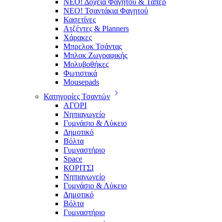
ΝΕΟ! Δοχεία Φαγητού & Τάπερ
ΝΕΟ! Τσαντάκια Φαγητού
Κασετίνες
Ατζέντες & Planners
Χάρακες
Μπρελοκ Τσάντας
Μπλοκ Ζωγραφικής
Μολυβοθήκες
Φωτιστικά
Mousepads
Κατηγορίες Τσαντών
ΑΓΟΡΙ
Νηπιαγωγείο
Γυμνάσιο & Λύκειο
Δημοτικό
Βόλτα
Γυμναστήριο
Space
ΚΟΡΙΤΣΙ
Νηπιαγωγείο
Γυμνάσιο & Λύκειο
Δημοτικό
Βόλτα
Γυμναστήριο