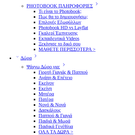
PHOTOBOOK ΠΛΗΡΟΦΟΡΙΕΣ
Τι είναι το Photobook;
Πως θα το δημιουργήσω;
Επιλογές Εξωφύλλων
Photobook HD vs Layflat
Γκαλερί Έμπνευσης
Εκπαιδευτικά Videos
Ξεκίνησε το δικό σου
ΜΑΘΕΤΕ ΠΕΡΙΣΣΟΤΕΡΑ >
Δώρα
Ψάχνω Δώρο για:
Γιορτή Γιαγιάς & Παππού
Αγάπη & Επέτειο
Εκείνον
Εκείνη
Μητέρα
Πατέρα
Νονό & Νονά
Δασκάλους
Παππού & Γιαγιά
Παιδιά & Μωρά
Παιδικά Γενέθλια
ΟΛΑ ΤΑ ΔΩΡΑ >