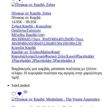
Πίνακας σε Καμβά, Zebra
Πίνακας σε Καμβά
Price
14.95
€
–
99.95
€
range:
Σχήμα Καμβά - Κομμάτια
14.95€
Οριζόντιο
Τρίπτυχο
through
Μέγεθος Καμβά (cm)
99.95€
40x30
90x65 (3τμχ. 30x65)
60x40
120x90 (3τμχ.
40x90)
80x50
100x65
120x80
150x100
180x120
Κορνίζα Καμβά
Καμβάς με Τελάρο
Μαύρο
Καφέ
Καρυδιά
Ασημί
Λευκό
Φυσικό Ξύλο
Χρυσό
Placeholder
1
Placeholder 2
Placeholder 3
Placeholder 4
Bαμβακερός ματ καμβάς, premium ποιότητας με ξύλινο
τελάρο. Η κορυφαία ποιότητα της αγοράς στην χαμηλότερη
τιμή!
Sale
Limited