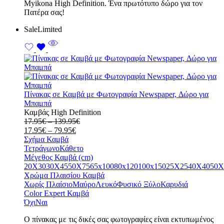
Myikona High Definition. Ένα πρωτότυπο δώρο για τον
Πατέρα σας!
Sale
Limited
Πίνακας σε Καμβά με Φωτογραφία Newspaper, Δώρο για
Μπαμπά
Καμβάς High Definition
Price
17.95
€
–
139.95
€
Price
range:
17.95
€
–
79.95
€
range:
17.95€
Σχήμα Καμβά
17.95€
through
Τετράγωνο
Κάθετο
through
139.95€
Μέγεθος Καμβά (cm)
79.95€
20X30
30X45
50X75
65x100
80x120
100x150
25X25
40X40
50X
Χρώμα Πλαισίου Καμβά
Χωρίς Πλαίσιο
Μαύρο
Λευκό
Φυσικό Ξύλο
Καρυδιά
Color Expert Καμβά
Όχι
Ναι
Ο πίνακας με τις δικές σας φωτογραφίες είναι εκτυπωμένος