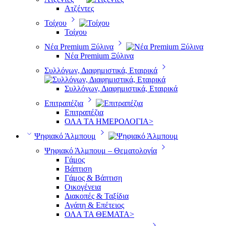
Ατζέντες
Τοίχου
Τοίχου
Νέα Premium Ξύλινα
Νέα Premium Ξύλινα
Συλλόγων, Διαφημιστικά, Εταιρικά
Συλλόγων, Διαφημιστικά, Εταιρικά
Επιτραπέζια
Επιτραπέζια
ΟΛΑ ΤΑ ΗΜΕΡΟΛΟΓΙΑ>
Ψηφιακό Άλμπουμ
Ψηφιακό Άλμπουμ – Θεματολογία
Γάμος
Βάπτιση
Γάμος & Βάπτιση
Οικογένεια
Διακοπές & Ταξίδια
Αγάπη & Επέτειος
ΟΛΑ ΤΑ ΘΕΜΑΤΑ>