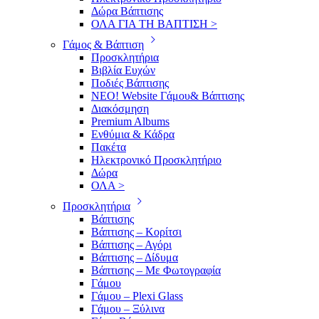
Δώρα Βάπτισης
ΟΛΑ ΓΙΑ ΤΗ ΒΑΠΤΙΣΗ >
Γάμος & Βάπτιση
Προσκλητήρια
Βιβλία Ευχών
Ποδιές Βάπτισης
ΝΕΟ! Website Γάμου& Βάπτισης
Διακόσμηση
Premium Albums
Ενθύμια & Κάδρα
Πακέτα
Ηλεκτρονικό Προσκλητήριο
Δώρα
ΟΛΑ >
Προσκλητήρια
Βάπτισης
Βάπτισης – Κορίτσι
Βάπτισης – Αγόρι
Βάπτισης – Δίδυμα
Βάπτισης – Με Φωτογραφία
Γάμου
Γάμου – Plexi Glass
Γάμου – Ξύλινα