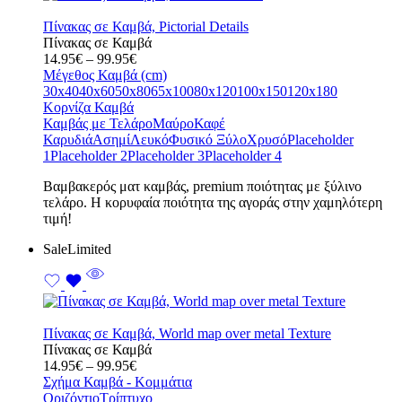
Πίνακας σε Καμβά, Pictorial Details
Πίνακας σε Καμβά
Price
14.95
€
–
99.95
€
range:
Μέγεθος Καμβά (cm)
14.95€
30x40
40x60
50x80
65x100
80x120
100x150
120x180
through
Κορνίζα Καμβά
99.95€
Καμβάς με Τελάρο
Μαύρο
Καφέ
Καρυδιά
Ασημί
Λευκό
Φυσικό Ξύλο
Χρυσό
Placeholder
1
Placeholder 2
Placeholder 3
Placeholder 4
Bαμβακερός ματ καμβάς, premium ποιότητας με ξύλινο
τελάρο. Η κορυφαία ποιότητα της αγοράς στην χαμηλότερη
τιμή!
Sale
Limited
Πίνακας σε Καμβά, World map over metal Texture
Πίνακας σε Καμβά
Price
14.95
€
–
99.95
€
range:
Σχήμα Καμβά - Κομμάτια
14.95€
Οριζόντιο
Τρίπτυχο