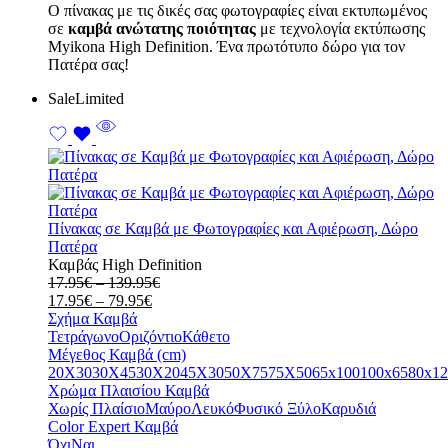
Ο πίνακας με τις δικές σας φωτογραφίες είναι εκτυπωμένος
σε
καμβά ανώτατης ποιότητας
με τεχνολογία εκτύπωσης
Myikona High Definition. Ένα πρωτότυπο δώρο για τον
Πατέρα σας!
Sale
Limited
Πίνακας σε Καμβά με Φωτογραφίες και Αφιέρωση, Δώρο
Πατέρα
Καμβάς High Definition
Price
17.95
€
–
139.95
€
Price
range:
17.95
€
–
79.95
€
range:
17.95€
Σχήμα Καμβά
17.95€
through
Τετράγωνο
Οριζόντιο
Κάθετο
through
139.95€
Μέγεθος Καμβά (cm)
79.95€
20X30
30X45
30X20
45X30
50X75
75X50
65x100
100x65
80x12
Χρώμα Πλαισίου Καμβά
Χωρίς Πλαίσιο
Μαύρο
Λευκό
Φυσικό Ξύλο
Καρυδιά
Color Expert Καμβά
Όχι
Ναι