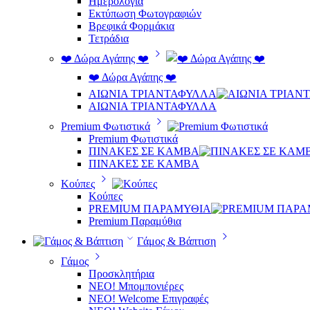
Ημερολόγια
Εκτύπωση Φωτογραφιών
Βρεφικά Φορμάκια
Τετράδια
❤️ Δώρα Αγάπης ❤️
❤️ Δώρα Αγάπης ❤️
ΑΙΩΝΙΑ ΤΡΙΑΝΤΑΦΥΛΛΑ
ΑΙΩΝΙΑ ΤΡΙΑΝΤΑΦΥΛΛΑ
Premium Φωτιστικά
Premium Φωτιστικά
ΠΙΝΑΚΕΣ ΣΕ ΚΑΜΒΑ
ΠΙΝΑΚΕΣ ΣΕ ΚΑΜΒΑ
Κούπες
Κούπες
PREMIUM ΠΑΡΑΜΥΘΙΑ
Premium Παραμύθια
Γάμος & Βάπτιση
Γάμος
Προσκλητήρια
ΝΕΟ! Μπομπονιέρες
NEO! Welcome Επιγραφές