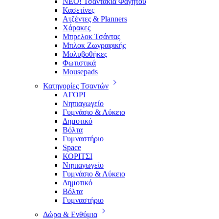
ΝΕΟ! Τσαντάκια Φαγητού
Κασετίνες
Ατζέντες & Planners
Χάρακες
Μπρελοκ Τσάντας
Μπλοκ Ζωγραφικής
Μολυβοθήκες
Φωτιστικά
Mousepads
Κατηγορίες Τσαντών
ΑΓΟΡΙ
Νηπιαγωγείο
Γυμνάσιο & Λύκειο
Δημοτικό
Βόλτα
Γυμναστήριο
Space
ΚΟΡΙΤΣΙ
Νηπιαγωγείο
Γυμνάσιο & Λύκειο
Δημοτικό
Βόλτα
Γυμναστήριο
Δώρα & Ενθύμια