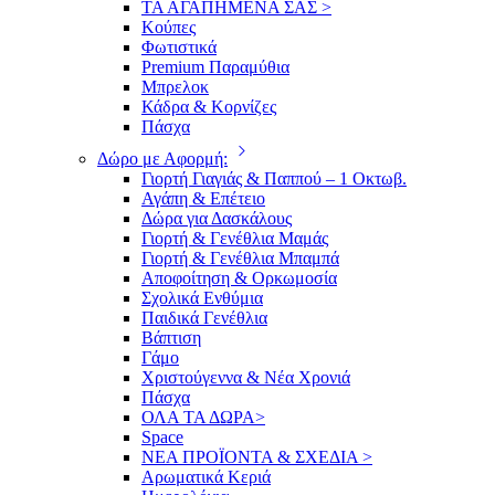
ΤΑ ΑΓΑΠΗΜΕΝΑ ΣΑΣ >
Κούπες
Φωτιστικά
Premium Παραμύθια
Μπρελοκ
Κάδρα & Κορνίζες
Πάσχα
Δώρο με Αφορμή:
Γιορτή Γιαγιάς & Παππού – 1 Οκτωβ.
Αγάπη & Επέτειο
Δώρα για Δασκάλους
Γιορτή & Γενέθλια Μαμάς
Γιορτή & Γενέθλια Μπαμπά
Αποφοίτηση & Ορκωμοσία
Σχολικά Ενθύμια
Παιδικά Γενέθλια
Βάπτιση
Γάμο
Χριστούγεννα & Νέα Χρονιά
Πάσχα
ΟΛΑ ΤΑ ΔΩΡΑ>
Space
ΝΕΑ ΠΡΟΪΟΝΤΑ & ΣΧΕΔΙΑ >
Αρωματικά Κεριά