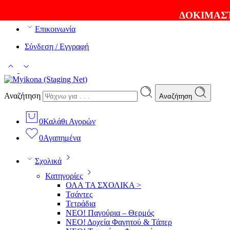
ΘΑ ΛΑΤΡΕΨΕΤΕ ΤΑ ΠΡΟΪΟΝΤΑ ΜΑΣ |
EXPRESS ΑΠΟΣ
ΔΟΚΙΜΑΣΤ
Επικοινωνία
Σύνδεση / Εγγραφή
Αναζήτηση
Αναζήτηση
0
Καλάθι Αγορών
0
Αγαπημένα
Σχολικά
Κατηγορίες
ΟΛΑ ΤΑ ΣΧΟΛΙΚΑ >
Τσάντες
Τετράδια
ΝΕΟ! Παγούρια – Θερμός
ΝΕΟ! Δοχεία Φαγητού & Τάπερ