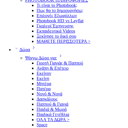
PHOTOBOOK ΠΛΗΡΟΦΟΡΙΕΣ
Τι είναι το Photobook;
Πως θα το δημιουργήσω;
Επιλογές Εξωφύλλων
Photobook HD vs Layflat
Γκαλερί Έμπνευσης
Εκπαιδευτικά Videos
Ξεκίνησε το δικό σου
ΜΑΘΕΤΕ ΠΕΡΙΣΣΟΤΕΡΑ >
Δώρα
Ψάχνω Δώρο για:
Γιορτή Γιαγιάς & Παππού
Αγάπη & Επέτειο
Εκείνον
Εκείνη
Μητέρα
Πατέρα
Νονό & Νονά
Δασκάλους
Παππού & Γιαγιά
Παιδιά & Μωρά
Παιδικά Γενέθλια
ΟΛΑ ΤΑ ΔΩΡΑ >
Space