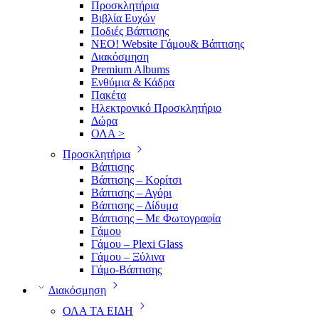
Προσκλητήρια
Βιβλία Ευχών
Ποδιές Βάπτισης
ΝΕΟ! Website Γάμου& Βάπτισης
Διακόσμηση
Premium Albums
Ενθύμια & Κάδρα
Πακέτα
Ηλεκτρονικό Προσκλητήριο
Δώρα
ΟΛΑ >
Προσκλητήρια
Βάπτισης
Βάπτισης – Κορίτσι
Βάπτισης – Αγόρι
Βάπτισης – Δίδυμα
Βάπτισης – Με Φωτογραφία
Γάμου
Γάμου – Plexi Glass
Γάμου – Ξύλινα
Γάμο-Βάπτισης
Διακόσμηση
ΟΛΑ ΤΑ ΕΙΔΗ