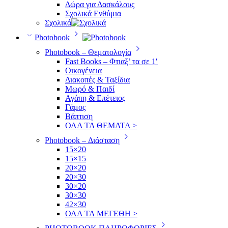
Δώρα για Δασκάλους
Σχολικά Ενθύμια
Σχολικά
Photobook
Photobook – Θεματολογία
Fast Books – Φτιαξ’ τα σε 1′
Οικογένεια
Διακοπές & Ταξίδια
Μωρό & Παιδί
Αγάπη & Επέτειος
Γάμος
Βάπτιση
ΟΛΑ ΤΑ ΘΕΜΑΤΑ >
Photobook – Διάσταση
15×20
15×15
20×20
20×30
30×20
30×30
42×30
ΟΛΑ ΤΑ ΜΕΓΕΘΗ >