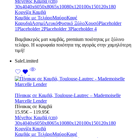
range:
Μέγεθος Καμβά (cm)
15.95€
30x40
40x60
50x80
65x100
80x120
100x150
120x180
through
Κορνίζα Καμβά
119.95€
Καμβάς με Τελάρο
Μαύρο
Καφέ
Καρυδιά
Ασημί
Λευκό
Φυσικό Ξύλο
Χρυσό
Placeholder
1
Placeholder 2
Placeholder 3
Placeholder 4
Bαμβακερός ματ καμβάς, premium ποιότητας με ξύλινο
τελάρο. Η κορυφαία ποιότητα της αγοράς στην χαμηλότερη
τιμή!
Sale
Limited
Πίνακας σε Καμβά, Toulouse-Lautrec – Mademoiselle
Marcelle Lender
Πίνακας σε Καμβά
Price
15.95
€
–
119.95
€
range:
Μέγεθος Καμβά (cm)
15.95€
30x40
40x60
50x80
65x100
80x120
100x150
120x180
through
Κορνίζα Καμβά
119.95€
Καμβάς με Τελάρο
Μαύρο
Καφέ