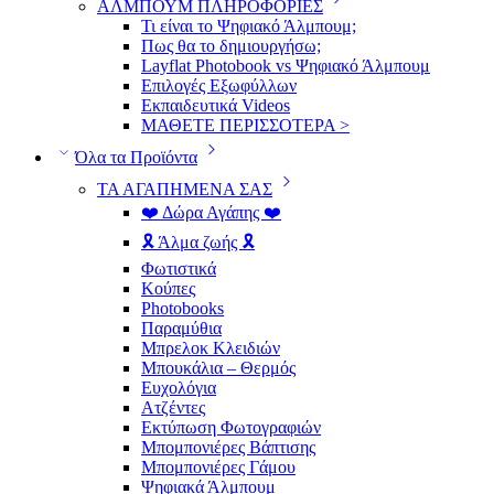
ΑΛΜΠΟΥΜ ΠΛΗΡΟΦΟΡΙΕΣ
Τι είναι το Ψηφιακό Άλμπουμ;
Πως θα το δημιουργήσω;
Layflat Photobook vs Ψηφιακό Άλμπουμ
Επιλογές Εξωφύλλων
Εκπαιδευτικά Videos
ΜΑΘΕΤΕ ΠΕΡΙΣΣΟΤΕΡΑ >
Όλα τα Προϊόντα
ΤΑ ΑΓΑΠΗΜΕΝΑ ΣΑΣ
❤️ Δώρα Αγάπης ❤️
🎗️ Άλμα ζωής 🎗️
Φωτιστικά
Κούπες
Photobooks
Παραμύθια
Μπρελοκ Κλειδιών
Μπουκάλια – Θερμός
Ευχολόγια
Ατζέντες
Εκτύπωση Φωτογραφιών
Μπομπονιέρες Βάπτισης
Μπομπονιέρες Γάμου
Ψηφιακά Άλμπουμ