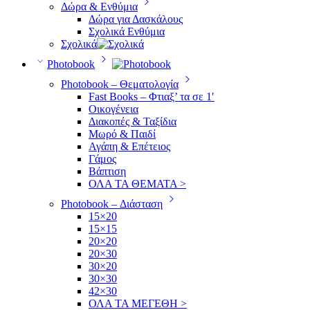
Δώρα & Ενθύμια
Δώρα για Δασκάλους
Σχολικά Ενθύμια
Σχολικά
Photobook
Photobook – Θεματολογία
Fast Books – Φτιαξ’ τα σε 1′
Οικογένεια
Διακοπές & Ταξίδια
Μωρό & Παιδί
Αγάπη & Επέτειος
Γάμος
Βάπτιση
ΟΛΑ ΤΑ ΘΕΜΑΤΑ >
Photobook – Διάσταση
15×20
15×15
20×20
20×30
30×20
30×30
42×30
ΟΛΑ ΤΑ ΜΕΓΕΘΗ >