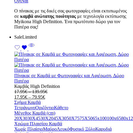
Όχι
Ναι
Ο πίνακας με τις δικές σας φωτογραφίες είναι εκτυπωμένος
σε
καμβά ανώτατης ποιότητας
με τεχνολογία εκτύπωσης
Myikona High Definition. Ένα πρωτότυπο δώρο για τον
Πατέρα σας!
Sale
Limited
Πίνακας σε Καμβά με Φωτογραφίες και Αφιέρωση, Δώρο
Πατέρα
Καμβάς High Definition
Price
17.95
€
–
139.95
€
Price
range:
17.95
€
–
79.95
€
range:
17.95€
Σχήμα Καμβά
17.95€
through
Τετράγωνο
Οριζόντιο
Κάθετο
through
139.95€
Μέγεθος Καμβά (cm)
79.95€
20X30
30X45
30X20
45X30
50X75
75X50
65x100
100x65
80x12
Χρώμα Πλαισίου Καμβά
Χωρίς Πλαίσιο
Μαύρο
Λευκό
Φυσικό Ξύλο
Καρυδιά