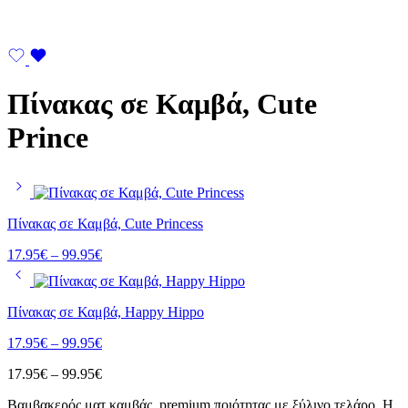
Πίνακας σε Καμβά, Cute
Prince
Πίνακας σε Καμβά, Cute Princess
Price
17.95
€
–
99.95
€
range:
17.95€
through
Πίνακας σε Καμβά, Happy Hippo
99.95€
Price
17.95
€
–
99.95
€
range:
Price
17.95
€
–
99.95
€
17.95€
range:
through
Bαμβακερός ματ καμβάς, premium ποιότητας με ξύλινο τελάρο. Η
17.95€
99.95€