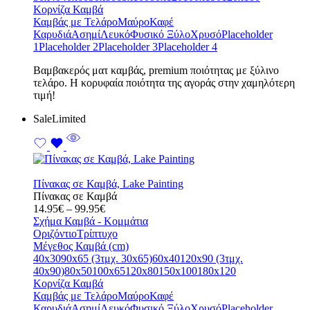
through
Κορνίζα Καμβά
99.95€
Καμβάς με Τελάρο
Μαύρο
Καφέ
Καρυδιά
Ασημί
Λευκό
Φυσικό Ξύλο
Χρυσό
Placeholder
1
Placeholder 2
Placeholder 3
Placeholder 4
Bαμβακερός ματ καμβάς, premium ποιότητας με ξύλινο
τελάρο. Η κορυφαία ποιότητα της αγοράς στην χαμηλότερη
τιμή!
Sale
Limited
Πίνακας σε Καμβά, Lake Painting
Πίνακας σε Καμβά
Price
14.95
€
–
99.95
€
range:
Σχήμα Καμβά - Κομμάτια
14.95€
Οριζόντιο
Τρίπτυχο
through
Μέγεθος Καμβά (cm)
99.95€
40x30
90x65 (3τμχ. 30x65)
60x40
120x90 (3τμχ.
40x90)
80x50
100x65
120x80
150x100
180x120
Κορνίζα Καμβά
Καμβάς με Τελάρο
Μαύρο
Καφέ
Καρυδιά
Ασημί
Λευκό
Φυσικό Ξύλο
Χρυσό
Placeholder