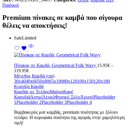
Παιδικοί
Premium πίνακες σε καμβά που σίγουρα
θέλεις να αποκτήσεις!
Sale
Limited
Πίνακας σε Καμβά, Geometrical Folk Wavy
15.95
€
–
Price
119.95
€
range:
Μέγεθος Καμβά (cm)
15.95€
30x40
40x60
50x80
65x100
80x120
100x150
120x180
through
Κορνίζα Καμβά
119.95€
Καμβάς με Τελάρο
Μαύρο
Καφέ
Καρυδιά
Ασημί
Λευκό
Φυσικό Ξύλο
Χρυσό
Placeholder
1
Placeholder 2
Placeholder 3
Placeholder 4
Bαμβακερός ματ καμβάς, premium ποιότητας με ξύλινο
τελάρο. Η κορυφαία ποιότητα της αγοράς στην χαμηλότερη
τιμή!