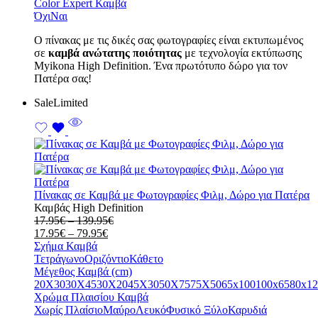
Color Expert Καμβά
Όχι
Ναι
Ο πίνακας με τις δικές σας φωτογραφίες είναι εκτυπωμένος
σε
καμβά ανώτατης ποιότητας
με τεχνολογία εκτύπωσης
Myikona High Definition. Ένα πρωτότυπο δώρο για τον
Πατέρα σας!
Sale
Limited
Πίνακας σε Καμβά με Φωτογραφίες Φιλμ, Δώρο για Πατέρα
Καμβάς High Definition
Price
17.95
€
–
139.95
€
Price
range:
17.95
€
–
79.95
€
range:
17.95€
Σχήμα Καμβά
17.95€
through
Τετράγωνο
Οριζόντιο
Κάθετο
through
139.95€
Μέγεθος Καμβά (cm)
79.95€
20X30
30X45
30X20
45X30
50X75
75X50
65x100
100x65
80x12
Χρώμα Πλαισίου Καμβά
Χωρίς Πλαίσιο
Μαύρο
Λευκό
Φυσικό Ξύλο
Καρυδιά