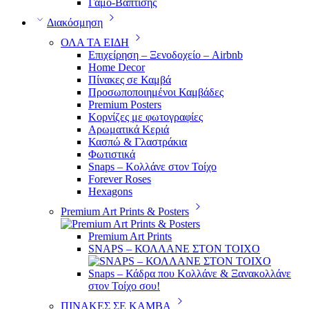
Γάμο-Βάπτισης
Διακόσμηση
ΟΛΑ ΤΑ ΕΙΔΗ
Επιχείρηση – Ξενοδοχείο – Airbnb
Home Decor
Πίνακες σε Καμβά
Προσωποποιημένοι Καμβάδες
Premium Posters
Κορνίζες με φωτογραφίες
Αρωματικά Κεριά
Κασπώ & Γλαστράκια
Φωτιστικά
Snaps – Κολλάνε στον Τοίχο
Forever Roses
Hexagons
Premium Art Prints & Posters
Premium Art Prints
SNAPS – ΚΟΛΛΑΝΕ ΣΤΟΝ ΤΟΙΧΟ
Snaps – Κάδρα που Κολλάνε & Ξανακολλάνε
στον Τοίχο σου!
ΠΙΝΑΚΕΣ ΣΕ ΚΑΜΒΑ