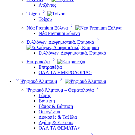
Ατζέντες
Τοίχου
Τοίχου
Νέα Premium Ξύλινα
Νέα Premium Ξύλινα
Συλλόγων, Διαφημιστικά, Εταιρικά
Συλλόγων, Διαφημιστικά, Εταιρικά
Επιτραπέζια
Επιτραπέζια
ΟΛΑ ΤΑ ΗΜΕΡΟΛΟΓΙΑ>
Ψηφιακό Άλμπουμ
Ψηφιακό Άλμπουμ – Θεματολογία
Γάμος
Βάπτιση
Γάμος & Βάπτιση
Οικογένεια
Διακοπές & Ταξίδια
Αγάπη & Επέτειος
ΟΛΑ ΤΑ ΘΕΜΑΤΑ>