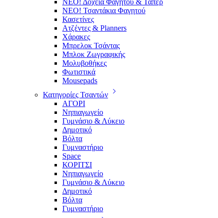
ΝΕΟ! Δοχεία Φαγητού & Τάπερ
ΝΕΟ! Τσαντάκια Φαγητού
Κασετίνες
Ατζέντες & Planners
Χάρακες
Μπρελοκ Τσάντας
Μπλοκ Ζωγραφικής
Μολυβοθήκες
Φωτιστικά
Mousepads
Κατηγορίες Τσαντών
ΑΓΟΡΙ
Νηπιαγωγείο
Γυμνάσιο & Λύκειο
Δημοτικό
Βόλτα
Γυμναστήριο
Space
ΚΟΡΙΤΣΙ
Νηπιαγωγείο
Γυμνάσιο & Λύκειο
Δημοτικό
Βόλτα
Γυμναστήριο