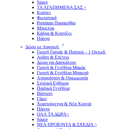
Space
ΤΑ ΑΓΑΠΗΜΕΝΑ ΣΑΣ >
Κούπες
Φωτιστικά
Premium Παραμύθια
Μπρελοκ
Κάδρα & Κορνίζες
Πάσχα
Δώρο με Αφορμή:
Γιορτή Γιαγιάς & Παππού – 1 Οκτωβ.
Αγάπη & Επέτειο
Δώρα για Δασκάλους
Γιορτή & Γενέθλια Μαμάς
Γιορτή & Γενέθλια Μπαμπά
Αποφοίτηση & Ορκωμοσία
Σχολικά Ενθύμια
Παιδικά Γενέθλια
Βάπτιση
Γάμο
Χριστούγεννα & Νέα Χρονιά
Πάσχα
ΟΛΑ ΤΑ ΔΩΡΑ>
Space
ΝΕΑ ΠΡΟΪΟΝΤΑ & ΣΧΕΔΙΑ >