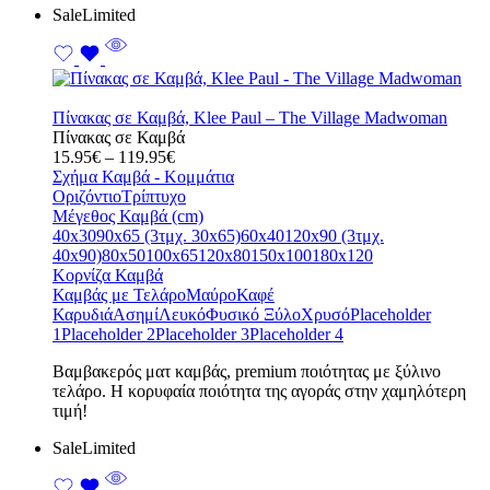
Sale
Limited
Πίνακας σε Καμβά, Klee Paul – The Village Madwoman
Πίνακας σε Καμβά
Price
15.95
€
–
119.95
€
range:
Σχήμα Καμβά - Κομμάτια
15.95€
Οριζόντιο
Τρίπτυχο
through
Μέγεθος Καμβά (cm)
119.95€
40x30
90x65 (3τμχ. 30x65)
60x40
120x90 (3τμχ.
40x90)
80x50
100x65
120x80
150x100
180x120
Κορνίζα Καμβά
Καμβάς με Τελάρο
Μαύρο
Καφέ
Καρυδιά
Ασημί
Λευκό
Φυσικό Ξύλο
Χρυσό
Placeholder
1
Placeholder 2
Placeholder 3
Placeholder 4
Bαμβακερός ματ καμβάς, premium ποιότητας με ξύλινο
τελάρο. Η κορυφαία ποιότητα της αγοράς στην χαμηλότερη
τιμή!
Sale
Limited