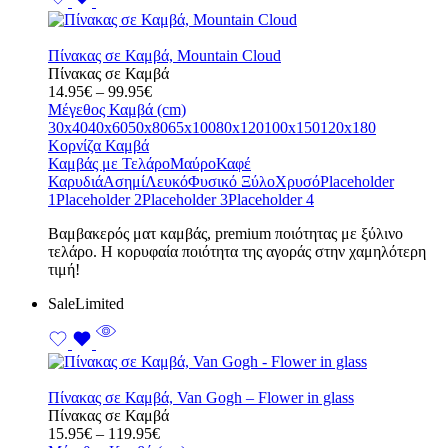
Πίνακας σε Καμβά, Mountain Cloud
Πίνακας σε Καμβά
Price
14.95
€
–
99.95
€
range:
Μέγεθος Καμβά (cm)
14.95€
30x40
40x60
50x80
65x100
80x120
100x150
120x180
through
Κορνίζα Καμβά
99.95€
Καμβάς με Τελάρο
Μαύρο
Καφέ
Καρυδιά
Ασημί
Λευκό
Φυσικό Ξύλο
Χρυσό
Placeholder
1
Placeholder 2
Placeholder 3
Placeholder 4
Bαμβακερός ματ καμβάς, premium ποιότητας με ξύλινο
τελάρο. Η κορυφαία ποιότητα της αγοράς στην χαμηλότερη
τιμή!
Sale
Limited
Πίνακας σε Καμβά, Van Gogh – Flower in glass
Πίνακας σε Καμβά
Price
15.95
€
–
119.95
€