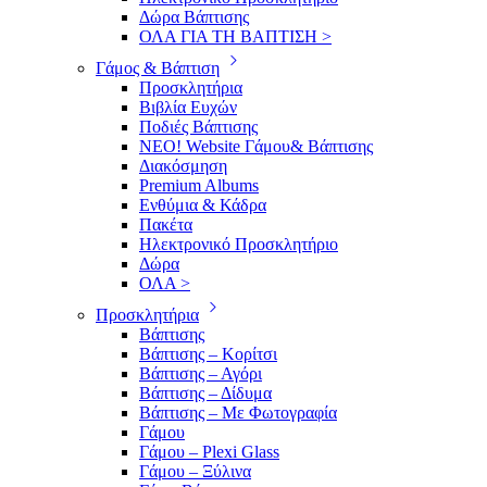
Δώρα Βάπτισης
ΟΛΑ ΓΙΑ ΤΗ ΒΑΠΤΙΣΗ >
Γάμος & Βάπτιση
Προσκλητήρια
Βιβλία Ευχών
Ποδιές Βάπτισης
ΝΕΟ! Website Γάμου& Βάπτισης
Διακόσμηση
Premium Albums
Ενθύμια & Κάδρα
Πακέτα
Ηλεκτρονικό Προσκλητήριο
Δώρα
ΟΛΑ >
Προσκλητήρια
Βάπτισης
Βάπτισης – Κορίτσι
Βάπτισης – Αγόρι
Βάπτισης – Δίδυμα
Βάπτισης – Με Φωτογραφία
Γάμου
Γάμου – Plexi Glass
Γάμου – Ξύλινα