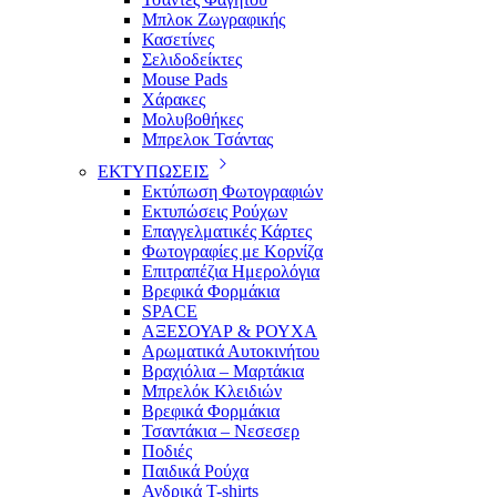
Μπλοκ Ζωγραφικής
Κασετίνες
Σελιδοδείκτες
Mouse Pads
Χάρακες
Μολυβοθήκες
Μπρελοκ Τσάντας
ΕΚΤΥΠΩΣΕΙΣ
Εκτύπωση Φωτογραφιών
Εκτυπώσεις Ρούχων
Επαγγελματικές Κάρτες
Φωτογραφίες με Κορνίζα
Επιτραπέζια Ημερολόγια
Βρεφικά Φορμάκια
SPACE
ΑΞΕΣΟΥΑΡ & ΡΟΥΧΑ
Αρωματικά Αυτοκινήτου
Βραχιόλια – Μαρτάκια
Μπρελόκ Κλειδιών
Βρεφικά Φορμάκια
Τσαντάκια – Νεσεσερ
Ποδιές
Παιδικά Ρούχα
Ανδρικά T-shirts