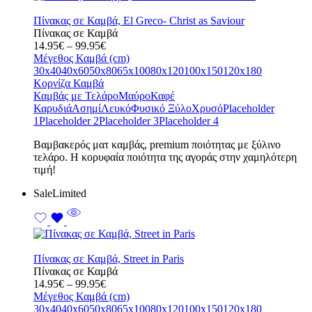
Πίνακας σε Καμβά, El Greco- Christ as Saviour
Πίνακας σε Καμβά
Price
14.95
€
–
99.95
€
range:
Μέγεθος Καμβά (cm)
14.95€
30x40
40x60
50x80
65x100
80x120
100x150
120x180
through
Κορνίζα Καμβά
99.95€
Καμβάς με Τελάρο
Μαύρο
Καφέ
Καρυδιά
Ασημί
Λευκό
Φυσικό Ξύλο
Χρυσό
Placeholder
1
Placeholder 2
Placeholder 3
Placeholder 4
Bαμβακερός ματ καμβάς, premium ποιότητας με ξύλινο
τελάρο. Η κορυφαία ποιότητα της αγοράς στην χαμηλότερη
τιμή!
Sale
Limited
Πίνακας σε Καμβά, Street in Paris
Πίνακας σε Καμβά
Price
14.95
€
–
99.95
€
range:
Μέγεθος Καμβά (cm)
14.95€
30x40
40x60
50x80
65x100
80x120
100x150
120x180