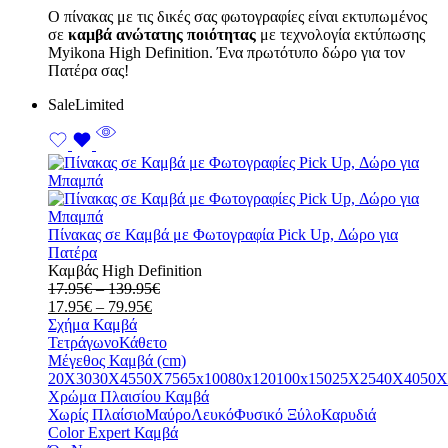
Ο πίνακας με τις δικές σας φωτογραφίες είναι εκτυπωμένος
σε
καμβά ανώτατης ποιότητας
με τεχνολογία εκτύπωσης
Myikona High Definition. Ένα πρωτότυπο δώρο για τον
Πατέρα σας!
Sale
Limited
Πίνακας σε Καμβά με Φωτογραφία Pick Up, Δώρο για
Πατέρα
Καμβάς High Definition
Price
17.95
€
–
139.95
€
Price
range:
17.95
€
–
79.95
€
range:
17.95€
Σχήμα Καμβά
17.95€
through
Τετράγωνο
Κάθετο
through
139.95€
Μέγεθος Καμβά (cm)
79.95€
20X30
30X45
50X75
65x100
80x120
100x150
25X25
40X40
50X
Χρώμα Πλαισίου Καμβά
Χωρίς Πλαίσιο
Μαύρο
Λευκό
Φυσικό Ξύλο
Καρυδιά
Color Expert Καμβά