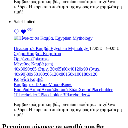
Bαμβακερός ματ καμβάς, premium ποιότητας με ξύλινο
τελάρο. Η κορυφαία ποιότητα της αγοράς στην χαμηλότερη
τιμή!
Sale
Limited
Price
Πίνακας σε Καμβά, Egyptian Mythology
12.95
€
–
99.95
€
range
Σχήμα Καμβά - Κομμάτια
12.9
Οριζόντιο
Τρίπτυχο
thro
Μέγεθος Καμβά (cm)
99.9
40x30
90x65 (3τμχ. 30x65)
60x40
120x90 (3τμχ.
40x90)
80x50
100x65
120x80
150x100
180x120
Κορνίζα Καμβά
Καμβάς με Τελάρο
Μαύρο
Καφέ
Καρυδιά
Ασημί
Λευκό
Φυσικό Ξύλο
Χρυσό
Placeholder
1
Placeholder 2
Placeholder 3
Placeholder 4
Bαμβακερός ματ καμβάς, premium ποιότητας με ξύλινο
τελάρο. Η κορυφαία ποιότητα της αγοράς στην χαμηλότερη
τιμή!
Premium πίνακες σε καμβά που θα