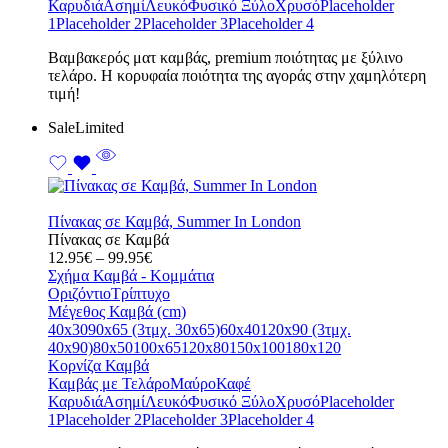
Καρυδιά
Ασημί
Λευκό
Φυσικό Ξύλο
Χρυσό
Placeholder
1
Placeholder 2
Placeholder 3
Placeholder 4
Bαμβακερός ματ καμβάς, premium ποιότητας με ξύλινο
τελάρο. Η κορυφαία ποιότητα της αγοράς στην χαμηλότερη
τιμή!
Sale
Limited
Πίνακας σε Καμβά, Summer In London
Πίνακας σε Καμβά
Price
12.95
€
–
99.95
€
range:
Σχήμα Καμβά - Κομμάτια
12.95€
Οριζόντιο
Τρίπτυχο
through
Μέγεθος Καμβά (cm)
99.95€
40x30
90x65 (3τμχ. 30x65)
60x40
120x90 (3τμχ.
40x90)
80x50
100x65
120x80
150x100
180x120
Κορνίζα Καμβά
Καμβάς με Τελάρο
Μαύρο
Καφέ
Καρυδιά
Ασημί
Λευκό
Φυσικό Ξύλο
Χρυσό
Placeholder
1
Placeholder 2
Placeholder 3
Placeholder 4