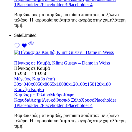
1
Placeholder 2
Placeholder 3
Placeholder 4
Bαμβακερός ματ καμβάς, premium ποιότητας με ξύλινο
τελάρο. Η κορυφαία ποιότητα της αγοράς στην χαμηλότερη
τιμή!
Sale
Limited
Πίνακας σε Καμβά, Klimt Gustav – Dame in Weiss
Πίνακας σε Καμβά
Price
15.95
€
–
119.95
€
range:
Μέγεθος Καμβά (cm)
15.95€
30x40
40x60
50x80
65x100
80x120
100x150
120x180
through
Κορνίζα Καμβά
119.95€
Καμβάς με Τελάρο
Μαύρο
Καφέ
Καρυδιά
Ασημί
Λευκό
Φυσικό Ξύλο
Χρυσό
Placeholder
1
Placeholder 2
Placeholder 3
Placeholder 4
Bαμβακερός ματ καμβάς, premium ποιότητας με ξύλινο
τελάρο. Η κορυφαία ποιότητα της αγοράς στην χαμηλότερη
τιμή!