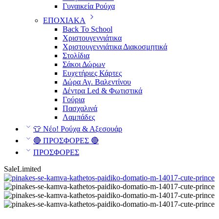
Γυναικεία Ρούχα
ΕΠΟΧΙΑΚΑ
Back To School
Χριστουγεννιάτικα
Χριστουγεννιάτικα Διακοσμητικά
Στολίδια
Σάκοι Δώρων
Ευχετήριες Κάρτες
Δώρα Αγ. Βαλεντίνου
Δέντρα Led & Φωτιστικά
Γούρια
Πασχαλινά
Λαμπάδες
👕 Νέο! Ρούχα & Αξεσουάρ
🔴 ΠΡΟΣΦΟΡΕΣ 🔴
ΠΡΟΣΦΟΡΕΣ
Sale
Limited