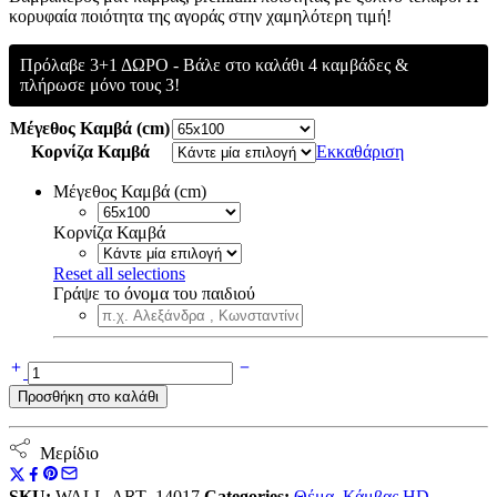
κορυφαία ποιότητα της αγοράς στην χαμηλότερη τιμή!
through
99.95€
Πρόλαβε 3+1 ΔΩΡΟ - Βάλε στο καλάθι 4 καμβάδες &
πλήρωσε μόνο τους 3!
Μέγεθος Καμβά (cm)
Κορνίζα Καμβά
Εκκαθάριση
Μέγεθος Καμβά (cm)
Κορνίζα Καμβά
Reset all selections
Γράψε το όνομα του παιδιού
Πίνακας
σε
Προσθήκη στο καλάθι
Καμβά,
Cute
Prince
Μερίδιο
ποσότητα
SKU:
WALL-ART_14017
Categories:
Θέμα
,
Κάμβας HD
,