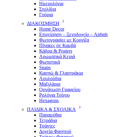
Ημερολόγια
Στολίδια
Γούρια
ΔΙΑΚΟΣΜΗΣΗ
Home Decor
Επιχείρηση – Ξενοδοχείο – Airbnb
Φωτογραφίες με Κορνίζα
Πίνακες σε Καμβά
Κάδρα & Posters
Αρωματικά Κεριά
Φωτιστικά
Snaps
Κασπώ & Γλαστράκια
Λουλούδια
Μαξιλάρια
Οργάνωση Γραφείου
Ρολόγια Τοίχου
Hexagons
ΠΑΙΔΙΚΑ & ΣΧΟΛΙΚΑ
Παραμύθια
Τετράδια
Τσάντες
Δοχεία Φαγητού
Τσάντες Φαγητού