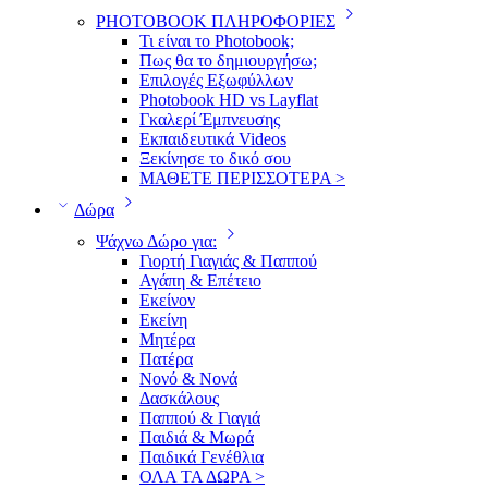
PHOTOBOOK ΠΛΗΡΟΦΟΡΙΕΣ
Τι είναι το Photobook;
Πως θα το δημιουργήσω;
Επιλογές Εξωφύλλων
Photobook HD vs Layflat
Γκαλερί Έμπνευσης
Εκπαιδευτικά Videos
Ξεκίνησε το δικό σου
ΜΑΘΕΤΕ ΠΕΡΙΣΣΟΤΕΡΑ >
Δώρα
Ψάχνω Δώρο για:
Γιορτή Γιαγιάς & Παππού
Αγάπη & Επέτειο
Εκείνον
Εκείνη
Μητέρα
Πατέρα
Νονό & Νονά
Δασκάλους
Παππού & Γιαγιά
Παιδιά & Μωρά
Παιδικά Γενέθλια
ΟΛΑ ΤΑ ΔΩΡΑ >