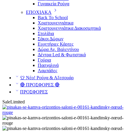
Γυναικεία Ρούχα
ΕΠΟΧΙΑΚΑ
Back To School
Χριστουγεννιάτικα
Χριστουγεννιάτικα Διακοσμητικά
Στολίδια
Σάκοι Δώρων
Ευχετήριες Κάρτες
Δώρα Αγ. Βαλεντίνου
Δέντρα Led & Φωτιστικά
Γούρια
Πασχαλινά
Λαμπάδες
👕 Νέο! Ρούχα & Αξεσουάρ
🔴 ΠΡΟΣΦΟΡΕΣ 🔴
ΠΡΟΣΦΟΡΕΣ
Sale
Limited