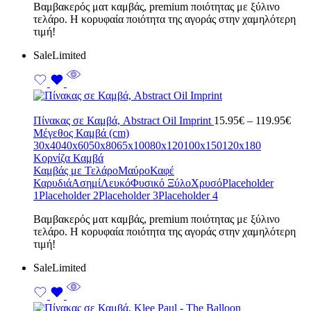
Bαμβακερός ματ καμβάς, premium ποιότητας με ξύλινο
τελάρο. Η κορυφαία ποιότητα της αγοράς στην χαμηλότερη
τιμή!
Sale
Limited
Pric
Πίνακας σε Καμβά, Abstract Oil Imprint
15.95
€
–
119.95
€
rang
Μέγεθος Καμβά (cm)
15.9
30x40
40x60
50x80
65x100
80x120
100x150
120x180
thro
Κορνίζα Καμβά
119.
Καμβάς με Τελάρο
Μαύρο
Καφέ
Καρυδιά
Ασημί
Λευκό
Φυσικό Ξύλο
Χρυσό
Placeholder
1
Placeholder 2
Placeholder 3
Placeholder 4
Bαμβακερός ματ καμβάς, premium ποιότητας με ξύλινο
τελάρο. Η κορυφαία ποιότητα της αγοράς στην χαμηλότερη
τιμή!
Sale
Limited