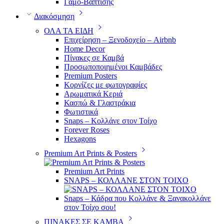
Γάμο-Βάπτισης
Διακόσμηση
ΟΛΑ ΤΑ ΕΙΔΗ
Επιχείρηση – Ξενοδοχείο – Airbnb
Home Decor
Πίνακες σε Καμβά
Προσωποποιημένοι Καμβάδες
Premium Posters
Κορνίζες με φωτογραφίες
Αρωματικά Κεριά
Κασπώ & Γλαστράκια
Φωτιστικά
Snaps – Κολλάνε στον Τοίχο
Forever Roses
Hexagons
Premium Art Prints & Posters
Premium Art Prints
SNAPS – ΚΟΛΛΑΝΕ ΣΤΟΝ ΤΟΙΧΟ
Snaps – Κάδρα που Κολλάνε & Ξανακολλάνε
στον Τοίχο σου!
ΠΙΝΑΚΕΣ ΣΕ ΚΑΜΒΑ