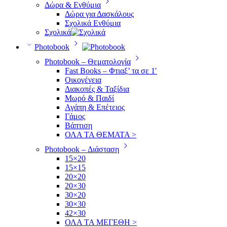
Δώρα & Ενθύμια
Δώρα για Δασκάλους
Σχολικά Ενθύμια
Σχολικά
Photobook
Photobook – Θεματολογία
Fast Books – Φτιαξ’ τα σε 1′
Οικογένεια
Διακοπές & Ταξίδια
Μωρό & Παιδί
Αγάπη & Επέτειος
Γάμος
Βάπτιση
ΟΛΑ ΤΑ ΘΕΜΑΤΑ >
Photobook – Διάσταση
15×20
15×15
20×20
20×30
30×20
30×30
42×30
ΟΛΑ ΤΑ ΜΕΓΕΘΗ >