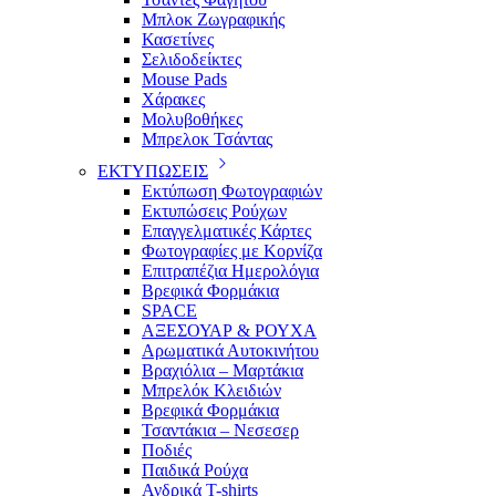
Μπλοκ Ζωγραφικής
Κασετίνες
Σελιδοδείκτες
Mouse Pads
Χάρακες
Μολυβοθήκες
Μπρελοκ Τσάντας
ΕΚΤΥΠΩΣΕΙΣ
Εκτύπωση Φωτογραφιών
Εκτυπώσεις Ρούχων
Επαγγελματικές Κάρτες
Φωτογραφίες με Κορνίζα
Επιτραπέζια Ημερολόγια
Βρεφικά Φορμάκια
SPACE
ΑΞΕΣΟΥΑΡ & ΡΟΥΧΑ
Αρωματικά Αυτοκινήτου
Βραχιόλια – Μαρτάκια
Μπρελόκ Κλειδιών
Βρεφικά Φορμάκια
Τσαντάκια – Νεσεσερ
Ποδιές
Παιδικά Ρούχα
Ανδρικά T-shirts