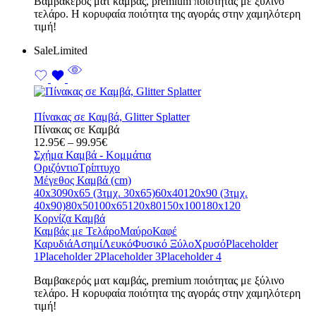
Bαμβακερός ματ καμβάς, premium ποιότητας με ξύλινο
τελάρο. Η κορυφαία ποιότητα της αγοράς στην χαμηλότερη
τιμή!
Sale
Limited
Πίνακας σε Καμβά, Glitter Splatter
Πίνακας σε Καμβά
Price
12.95
€
–
99.95
€
range:
Σχήμα Καμβά - Κομμάτια
12.95€
Οριζόντιο
Τρίπτυχο
through
Μέγεθος Καμβά (cm)
99.95€
40x30
90x65 (3τμχ. 30x65)
60x40
120x90 (3τμχ.
40x90)
80x50
100x65
120x80
150x100
180x120
Κορνίζα Καμβά
Καμβάς με Τελάρο
Μαύρο
Καφέ
Καρυδιά
Ασημί
Λευκό
Φυσικό Ξύλο
Χρυσό
Placeholder
1
Placeholder 2
Placeholder 3
Placeholder 4
Bαμβακερός ματ καμβάς, premium ποιότητας με ξύλινο
τελάρο. Η κορυφαία ποιότητα της αγοράς στην χαμηλότερη
τιμή!