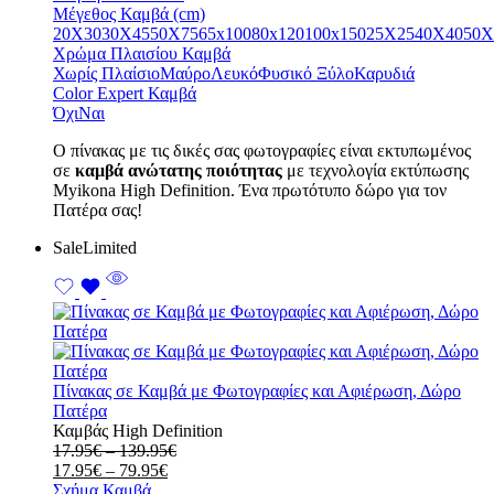
through
139.95€
Μέγεθος Καμβά (cm)
79.95€
20X30
30X45
50X75
65x100
80x120
100x150
25X25
40X40
50X
Χρώμα Πλαισίου Καμβά
Χωρίς Πλαίσιο
Μαύρο
Λευκό
Φυσικό Ξύλο
Καρυδιά
Color Expert Καμβά
Όχι
Ναι
Ο πίνακας με τις δικές σας φωτογραφίες είναι εκτυπωμένος
σε
καμβά ανώτατης ποιότητας
με τεχνολογία εκτύπωσης
Myikona High Definition. Ένα πρωτότυπο δώρο για τον
Πατέρα σας!
Sale
Limited
Πίνακας σε Καμβά με Φωτογραφίες και Αφιέρωση, Δώρο
Πατέρα
Καμβάς High Definition
Price
17.95
€
–
139.95
€
Price
range:
17.95
€
–
79.95
€
range:
17.95€
Σχήμα Καμβά