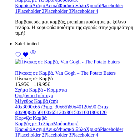
Καρυδιά
Ασημί
Λευκό
Φυσικό Ξύλο
Χρυσό
Placeholder
1
Placeholder 2
Placeholder 3
Placeholder 4
Bαμβακερός ματ καμβάς, premium ποιότητας με ξύλινο
τελάρο. Η κορυφαία ποιότητα της αγοράς στην χαμηλότερη
τιμή!
Sale
Limited
Πίνακας σε Καμβά, Van Gogh – The Potato Eaters
Πίνακας σε Καμβά
Price
15.95
€
–
119.95
€
range:
Σχήμα Καμβά - Κομμάτια
15.95€
Οριζόντιο
Τρίπτυχο
through
Μέγεθος Καμβά (cm)
119.95€
40x30
90x65 (3τμχ. 30x65)
60x40
120x90 (3τμχ.
40x90)
80x50
100x65
120x80
150x100
180x120
Κορνίζα Καμβά
Καμβάς με Τελάρο
Μαύρο
Καφέ
Καρυδιά
Ασημί
Λευκό
Φυσικό Ξύλο
Χρυσό
Placeholder
1
Placeholder 2
Placeholder 3
Placeholder 4