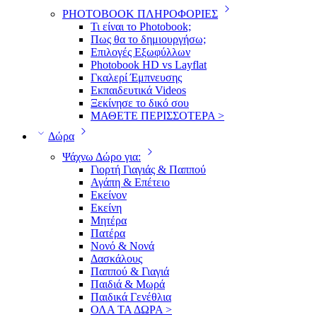
PHOTOBOOK ΠΛΗΡΟΦΟΡΙΕΣ
Τι είναι το Photobook;
Πως θα το δημιουργήσω;
Επιλογές Εξωφύλλων
Photobook HD vs Layflat
Γκαλερί Έμπνευσης
Εκπαιδευτικά Videos
Ξεκίνησε το δικό σου
ΜΑΘΕΤΕ ΠΕΡΙΣΣΟΤΕΡΑ >
Δώρα
Ψάχνω Δώρο για:
Γιορτή Γιαγιάς & Παππού
Αγάπη & Επέτειο
Εκείνον
Εκείνη
Μητέρα
Πατέρα
Νονό & Νονά
Δασκάλους
Παππού & Γιαγιά
Παιδιά & Μωρά
Παιδικά Γενέθλια
ΟΛΑ ΤΑ ΔΩΡΑ >