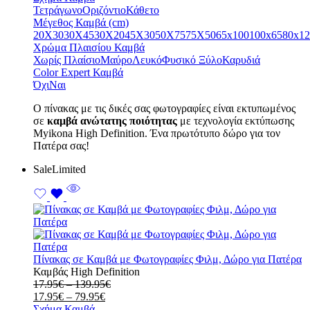
17.95€
through
Τετράγωνο
Οριζόντιο
Κάθετο
through
139.95€
Μέγεθος Καμβά (cm)
79.95€
20X30
30X45
30X20
45X30
50X75
75X50
65x100
100x65
80x12
Χρώμα Πλαισίου Καμβά
Χωρίς Πλαίσιο
Μαύρο
Λευκό
Φυσικό Ξύλο
Καρυδιά
Color Expert Καμβά
Όχι
Ναι
Ο πίνακας με τις δικές σας φωτογραφίες είναι εκτυπωμένος
σε
καμβά ανώτατης ποιότητας
με τεχνολογία εκτύπωσης
Myikona High Definition. Ένα πρωτότυπο δώρο για τον
Πατέρα σας!
Sale
Limited
Πίνακας σε Καμβά με Φωτογραφίες Φιλμ, Δώρο για Πατέρα
Καμβάς High Definition
Price
17.95
€
–
139.95
€
Price
range:
17.95
€
–
79.95
€
range:
17.95€
Σχήμα Καμβά