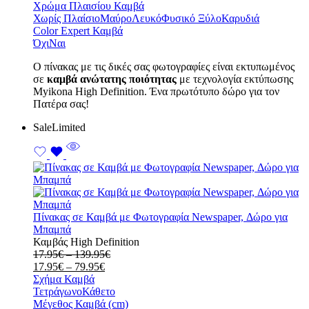
Χρώμα Πλαισίου Καμβά
Χωρίς Πλαίσιο
Μαύρο
Λευκό
Φυσικό Ξύλο
Καρυδιά
Color Expert Καμβά
Όχι
Ναι
Ο πίνακας με τις δικές σας φωτογραφίες είναι εκτυπωμένος
σε
καμβά ανώτατης ποιότητας
με τεχνολογία εκτύπωσης
Myikona High Definition. Ένα πρωτότυπο δώρο για τον
Πατέρα σας!
Sale
Limited
Πίνακας σε Καμβά με Φωτογραφία Newspaper, Δώρο για
Μπαμπά
Καμβάς High Definition
Price
17.95
€
–
139.95
€
Price
range:
17.95
€
–
79.95
€
range:
17.95€
Σχήμα Καμβά
17.95€
through
Τετράγωνο
Κάθετο
through
139.95€
Μέγεθος Καμβά (cm)