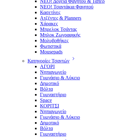
ΝΕΟ! Δοχεία Φαγητού & Τάπερ
ΝΕΟ! Τσαντάκια Φαγητού
Κασετίνες
Ατζέντες & Planners
Χάρακες
Μπρελοκ Τσάντας
Μπλοκ Ζωγραφικής
Μολυβοθήκες
Φωτιστικά
Mousepads
Κατηγορίες Τσαντών
ΑΓΟΡΙ
Νηπιαγωγείο
Γυμνάσιο & Λύκειο
Δημοτικό
Βόλτα
Γυμναστήριο
Space
ΚΟΡΙΤΣΙ
Νηπιαγωγείο
Γυμνάσιο & Λύκειο
Δημοτικό
Βόλτα
Γυμναστήριο