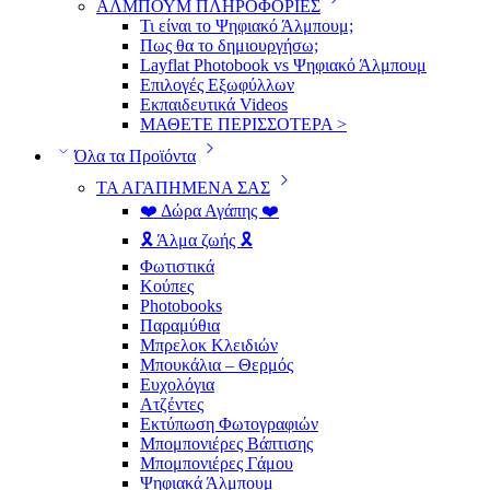
ΑΛΜΠΟΥΜ ΠΛΗΡΟΦΟΡΙΕΣ
Τι είναι το Ψηφιακό Άλμπουμ;
Πως θα το δημιουργήσω;
Layflat Photobook vs Ψηφιακό Άλμπουμ
Επιλογές Εξωφύλλων
Εκπαιδευτικά Videos
ΜΑΘΕΤΕ ΠΕΡΙΣΣΟΤΕΡΑ >
Όλα τα Προϊόντα
ΤΑ ΑΓΑΠΗΜΕΝΑ ΣΑΣ
❤️ Δώρα Αγάπης ❤️
🎗️ Άλμα ζωής 🎗️
Φωτιστικά
Κούπες
Photobooks
Παραμύθια
Μπρελοκ Κλειδιών
Μπουκάλια – Θερμός
Ευχολόγια
Ατζέντες
Εκτύπωση Φωτογραφιών
Μπομπονιέρες Βάπτισης
Μπομπονιέρες Γάμου
Ψηφιακά Άλμπουμ