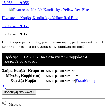
Price
15.95
€
–
119.95
€
range:
15.95€
through
Πίνακας σε Καμβά, Kandinsky - Yellow Red Blue
119.95€
Price
15.95
€
–
119.95
€
range:
Price
15.95
€
–
119.95
€
15.95€
range:
through
Bαμβακερός ματ καμβάς, premium ποιότητας με ξύλινο τελάρο. Η
15.95€
119.95€
κορυφαία ποιότητα της αγοράς στην χαμηλότερη τιμή!
through
119.95€
Πρόλαβε 3+1 ΔΩΡΟ - Βάλε στο καλάθι 4 καμβάδες &
πλήρωσε μόνο τους 3!
Σχήμα Καμβά - Κομμάτια
Μέγεθος Καμβά (cm)
Κορνίζα Καμβά
Εκκαθάριση
Πίνακας
σε
Προσθήκη στο καλάθι
Καμβά,
Kandinsky
-
Μερίδιο
Noeud