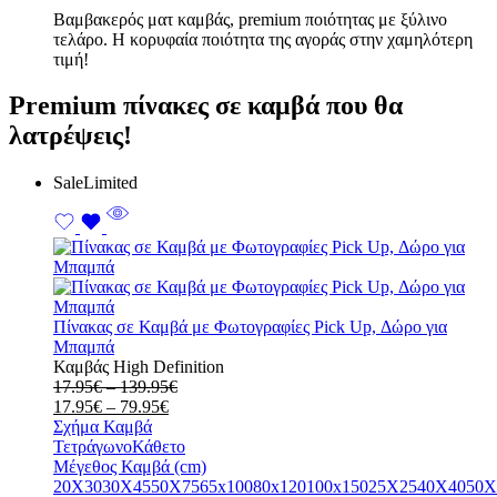
Bαμβακερός ματ καμβάς, premium ποιότητας με ξύλινο
τελάρο. Η κορυφαία ποιότητα της αγοράς στην χαμηλότερη
τιμή!
Premium πίνακες σε καμβά που θα
λατρέψεις!
Sale
Limited
Πίνακας σε Καμβά με Φωτογραφίες Pick Up, Δώρο για
Μπαμπά
Καμβάς High Definition
Price
17.95
€
–
139.95
€
Price
range:
17.95
€
–
79.95
€
range:
17.95€
Σχήμα Καμβά
17.95€
through
Τετράγωνο
Κάθετο
through
139.95€
Μέγεθος Καμβά (cm)
79.95€
20X30
30X45
50X75
65x100
80x120
100x150
25X25
40X40
50X