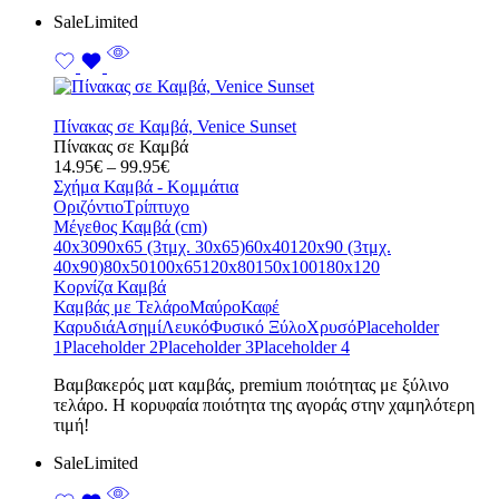
Sale
Limited
Πίνακας σε Καμβά, Venice Sunset
Πίνακας σε Καμβά
Price
14.95
€
–
99.95
€
range:
Σχήμα Καμβά - Κομμάτια
14.95€
Οριζόντιο
Τρίπτυχο
through
Μέγεθος Καμβά (cm)
99.95€
40x30
90x65 (3τμχ. 30x65)
60x40
120x90 (3τμχ.
40x90)
80x50
100x65
120x80
150x100
180x120
Κορνίζα Καμβά
Καμβάς με Τελάρο
Μαύρο
Καφέ
Καρυδιά
Ασημί
Λευκό
Φυσικό Ξύλο
Χρυσό
Placeholder
1
Placeholder 2
Placeholder 3
Placeholder 4
Bαμβακερός ματ καμβάς, premium ποιότητας με ξύλινο
τελάρο. Η κορυφαία ποιότητα της αγοράς στην χαμηλότερη
τιμή!
Sale
Limited