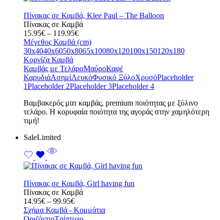
Πίνακας σε Καμβά, Klee Paul – The Balloon
Πίνακας σε Καμβά
Price
15.95
€
–
119.95
€
range:
Μέγεθος Καμβά (cm)
15.95€
30x40
40x60
50x80
65x100
80x120
100x150
120x180
through
Κορνίζα Καμβά
119.95€
Καμβάς με Τελάρο
Μαύρο
Καφέ
Καρυδιά
Ασημί
Λευκό
Φυσικό Ξύλο
Χρυσό
Placeholder
1
Placeholder 2
Placeholder 3
Placeholder 4
Bαμβακερός ματ καμβάς, premium ποιότητας με ξύλινο
τελάρο. Η κορυφαία ποιότητα της αγοράς στην χαμηλότερη
τιμή!
Sale
Limited
Πίνακας σε Καμβά, Girl having fun
Πίνακας σε Καμβά
Price
14.95
€
–
99.95
€
range:
Σχήμα Καμβά - Κομμάτια
14.95€
Οριζόντιο
Τρίπτυχο