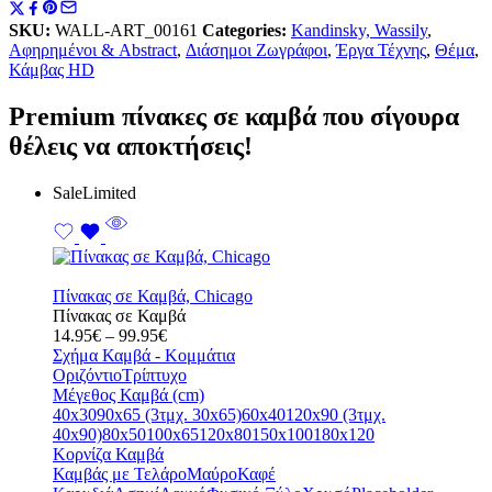
Rouge
SKU:
WALL-ART_00161
Categories:
Kandinsky, Wassily
,
ποσότητα
Αφηρημένοι & Abstract
,
Διάσημοι Ζωγράφοι
,
Έργα Τέχνης
,
Θέμα
,
Κάμβας HD
Premium πίνακες σε καμβά που σίγουρα
θέλεις να αποκτήσεις!
Sale
Limited
Πίνακας σε Καμβά, Chicago
Πίνακας σε Καμβά
Price
14.95
€
–
99.95
€
range:
Σχήμα Καμβά - Κομμάτια
14.95€
Οριζόντιο
Τρίπτυχο
through
Μέγεθος Καμβά (cm)
99.95€
40x30
90x65 (3τμχ. 30x65)
60x40
120x90 (3τμχ.
40x90)
80x50
100x65
120x80
150x100
180x120
Κορνίζα Καμβά
Καμβάς με Τελάρο
Μαύρο
Καφέ