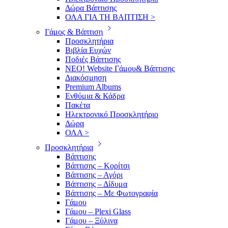
Δώρα Βάπτισης
ΟΛΑ ΓΙΑ ΤΗ ΒΑΠΤΙΣΗ >
Γάμος & Βάπτιση
Προσκλητήρια
Βιβλία Ευχών
Ποδιές Βάπτισης
ΝΕΟ! Website Γάμου& Βάπτισης
Διακόσμηση
Premium Albums
Ενθύμια & Κάδρα
Πακέτα
Ηλεκτρονικό Προσκλητήριο
Δώρα
ΟΛΑ >
Προσκλητήρια
Βάπτισης
Βάπτισης – Κορίτσι
Βάπτισης – Αγόρι
Βάπτισης – Δίδυμα
Βάπτισης – Με Φωτογραφία
Γάμου
Γάμου – Plexi Glass
Γάμου – Ξύλινα