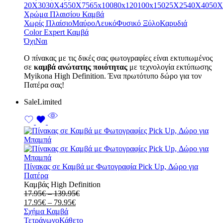
79.95€
20X30
30X45
50X75
65x100
80x120
100x150
25X25
40X40
50X
Χρώμα Πλαισίου Καμβά
Χωρίς Πλαίσιο
Μαύρο
Λευκό
Φυσικό Ξύλο
Καρυδιά
Color Expert Καμβά
Όχι
Ναι
Ο πίνακας με τις δικές σας φωτογραφίες είναι εκτυπωμένος
σε
καμβά ανώτατης ποιότητας
με τεχνολογία εκτύπωσης
Myikona High Definition. Ένα πρωτότυπο δώρο για τον
Πατέρα σας!
Sale
Limited
Πίνακας σε Καμβά με Φωτογραφία Pick Up, Δώρο για
Πατέρα
Καμβάς High Definition
Price
17.95
€
–
139.95
€
Price
range:
17.95
€
–
79.95
€
range:
17.95€
Σχήμα Καμβά
17.95€
through
Τετράγωνο
Κάθετο