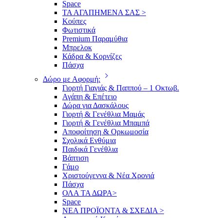
Space
ΤΑ ΑΓΑΠΗΜΕΝΑ ΣΑΣ >
Κούπες
Φωτιστικά
Premium Παραμύθια
Μπρελοκ
Κάδρα & Κορνίζες
Πάσχα
Δώρο με Αφορμή:
Γιορτή Γιαγιάς & Παππού – 1 Οκτωβ.
Αγάπη & Επέτειο
Δώρα για Δασκάλους
Γιορτή & Γενέθλια Μαμάς
Γιορτή & Γενέθλια Μπαμπά
Αποφοίτηση & Ορκωμοσία
Σχολικά Ενθύμια
Παιδικά Γενέθλια
Βάπτιση
Γάμο
Χριστούγεννα & Νέα Χρονιά
Πάσχα
ΟΛΑ ΤΑ ΔΩΡΑ>
Space
ΝΕΑ ΠΡΟΪΟΝΤΑ & ΣΧΕΔΙΑ >