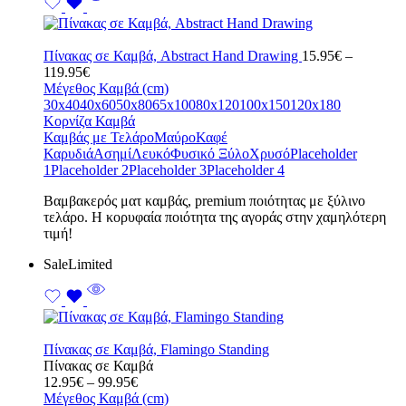
Πίνακας σε Καμβά, Abstract Hand Drawing
15.95
€
–
Price
119.95
€
range:
Μέγεθος Καμβά (cm)
15.95€
30x40
40x60
50x80
65x100
80x120
100x150
120x180
through
Κορνίζα Καμβά
119.95€
Καμβάς με Τελάρο
Μαύρο
Καφέ
Καρυδιά
Ασημί
Λευκό
Φυσικό Ξύλο
Χρυσό
Placeholder
1
Placeholder 2
Placeholder 3
Placeholder 4
Bαμβακερός ματ καμβάς, premium ποιότητας με ξύλινο
τελάρο. Η κορυφαία ποιότητα της αγοράς στην χαμηλότερη
τιμή!
Sale
Limited
Πίνακας σε Καμβά, Flamingo Standing
Πίνακας σε Καμβά
Price
12.95
€
–
99.95
€
range:
Μέγεθος Καμβά (cm)