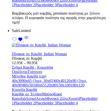
Καρυδιά
Ασημί
Λευκό
Φυσικό Ξύλο
Χρυσό
Placeholder
1
Placeholder 2
Placeholder 3
Placeholder 4
Bαμβακερός ματ καμβάς, premium ποιότητας με ξύλινο
τελάρο. Η κορυφαία ποιότητα της αγοράς στην χαμηλότερη
τιμή!
Sale
Limited
Πίνακας σε Καμβά, Indian Woman
Πίνακας σε Καμβά
Price
12.95
€
–
99.95
€
range:
Σχήμα Καμβά - Κομμάτια
12.95€
Οριζόντιο
Τρίπτυχο
through
Μέγεθος Καμβά (cm)
99.95€
40x30
90x65 (3τμχ. 30x65)
60x40
120x90 (3τμχ.
40x90)
80x50
100x65
120x80
150x100
180x120
Κορνίζα Καμβά
Καμβάς με Τελάρο
Μαύρο
Καφέ
Καρυδιά
Ασημί
Λευκό
Φυσικό Ξύλο
Χρυσό
Placeholder
1
Placeholder 2
Placeholder 3
Placeholder 4