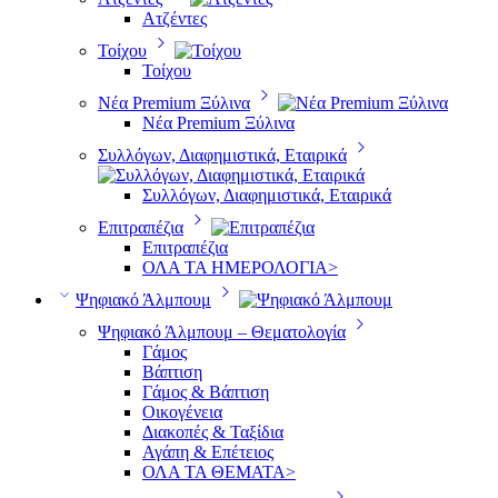
Ατζέντες
Τοίχου
Τοίχου
Νέα Premium Ξύλινα
Νέα Premium Ξύλινα
Συλλόγων, Διαφημιστικά, Εταιρικά
Συλλόγων, Διαφημιστικά, Εταιρικά
Επιτραπέζια
Επιτραπέζια
ΟΛΑ ΤΑ ΗΜΕΡΟΛΟΓΙΑ>
Ψηφιακό Άλμπουμ
Ψηφιακό Άλμπουμ – Θεματολογία
Γάμος
Βάπτιση
Γάμος & Βάπτιση
Οικογένεια
Διακοπές & Ταξίδια
Αγάπη & Επέτειος
ΟΛΑ ΤΑ ΘΕΜΑΤΑ>