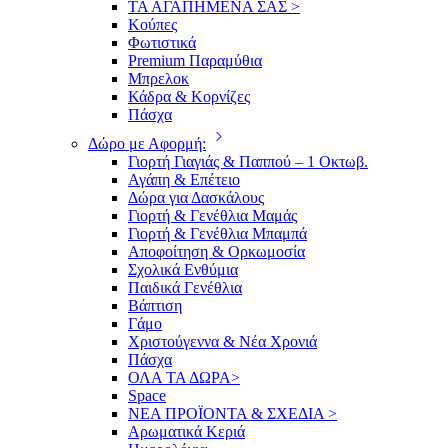
ΤΑ ΑΓΑΠΗΜΕΝΑ ΣΑΣ >
Κούπες
Φωτιστικά
Premium Παραμύθια
Μπρελοκ
Κάδρα & Κορνίζες
Πάσχα
Δώρο με Αφορμή:
Γιορτή Γιαγιάς & Παππού – 1 Οκτωβ.
Αγάπη & Επέτειο
Δώρα για Δασκάλους
Γιορτή & Γενέθλια Μαμάς
Γιορτή & Γενέθλια Μπαμπά
Αποφοίτηση & Ορκωμοσία
Σχολικά Ενθύμια
Παιδικά Γενέθλια
Βάπτιση
Γάμο
Χριστούγεννα & Νέα Χρονιά
Πάσχα
ΟΛΑ ΤΑ ΔΩΡΑ>
Space
ΝΕΑ ΠΡΟΪΟΝΤΑ & ΣΧΕΔΙΑ >
Αρωματικά Κεριά