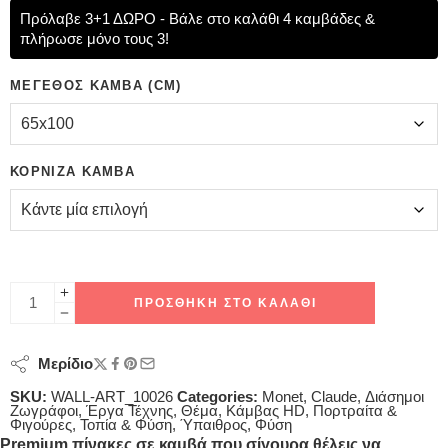
Πρόλαβε 3+1 ΔΩΡΟ - Βάλε στο καλάθι 4 καμβάδες &
πλήρωσε μόνο τους 3!
ΜΈΓΕΘΟΣ ΚΑΜΒΆ (CM)
ΚΟΡΝΊΖΑ ΚΑΜΒΆ
ΠΡΟΣΘΉΚΗ ΣΤΟ ΚΑΛΆΘΙ
Μερίδιο
SKU:
WALL-ART_10026
Categories:
Monet, Claude
,
Διάσημοι
Ζωγράφοι
,
Έργα Τέχνης
,
Θέμα
,
Κάμβας HD
,
Πορτραίτα &
Φιγούρες
,
Τοπία & Φύση
,
Ύπαιθρος
,
Φύση
Premium πίνακες σε καμβά που σίγουρα θέλεις να