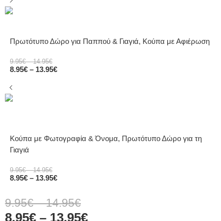
Πρωτότυπο Δώρο για Παππού & Γιαγιά, Κούπα με Αφιέρωση
9.95
€
–
14.95
€
8.95
€
–
13.95
€
Κούπα με Φωτογραφία & Όνομα, Πρωτότυπο Δώρο για τη
Γιαγιά
9.95
€
–
14.95
€
8.95
€
–
13.95
€
9.95
€
–
14.95
€
8.95
€
–
13.95
€