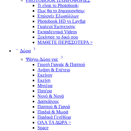
PHOTOBOOK ΠΛΗΡΟΦΟΡΙΕΣ
Τι είναι το Photobook;
Πως θα το δημιουργήσω;
Επιλογές Εξωφύλλων
Photobook HD vs Layflat
Γκαλερί Έμπνευσης
Εκπαιδευτικά Videos
Ξεκίνησε το δικό σου
ΜΑΘΕΤΕ ΠΕΡΙΣΣΟΤΕΡΑ >
Δώρα
Ψάχνω Δώρο για:
Γιορτή Γιαγιάς & Παππού
Αγάπη & Επέτειο
Εκείνον
Εκείνη
Μητέρα
Πατέρα
Νονό & Νονά
Δασκάλους
Παππού & Γιαγιά
Παιδιά & Μωρά
Παιδικά Γενέθλια
ΟΛΑ ΤΑ ΔΩΡΑ >
Space