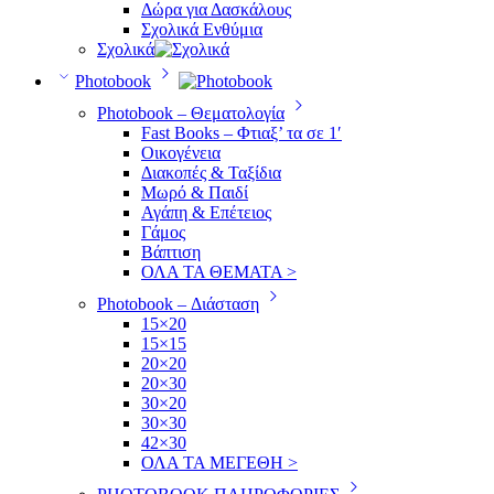
Δώρα για Δασκάλους
Σχολικά Ενθύμια
Σχολικά
Photobook
Photobook – Θεματολογία
Fast Books – Φτιαξ’ τα σε 1′
Οικογένεια
Διακοπές & Ταξίδια
Μωρό & Παιδί
Αγάπη & Επέτειος
Γάμος
Βάπτιση
ΟΛΑ ΤΑ ΘΕΜΑΤΑ >
Photobook – Διάσταση
15×20
15×15
20×20
20×30
30×20
30×30
42×30
ΟΛΑ ΤΑ ΜΕΓΕΘΗ >