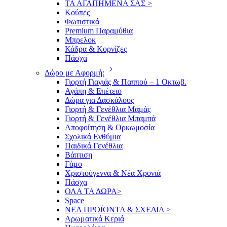
ΤΑ ΑΓΑΠΗΜΕΝΑ ΣΑΣ >
Κούπες
Φωτιστικά
Premium Παραμύθια
Μπρελοκ
Κάδρα & Κορνίζες
Πάσχα
Δώρο με Αφορμή:
Γιορτή Γιαγιάς & Παππού – 1 Οκτωβ.
Αγάπη & Επέτειο
Δώρα για Δασκάλους
Γιορτή & Γενέθλια Μαμάς
Γιορτή & Γενέθλια Μπαμπά
Αποφοίτηση & Ορκωμοσία
Σχολικά Ενθύμια
Παιδικά Γενέθλια
Βάπτιση
Γάμο
Χριστούγεννα & Νέα Χρονιά
Πάσχα
ΟΛΑ ΤΑ ΔΩΡΑ>
Space
ΝΕΑ ΠΡΟΪΟΝΤΑ & ΣΧΕΔΙΑ >
Αρωματικά Κεριά