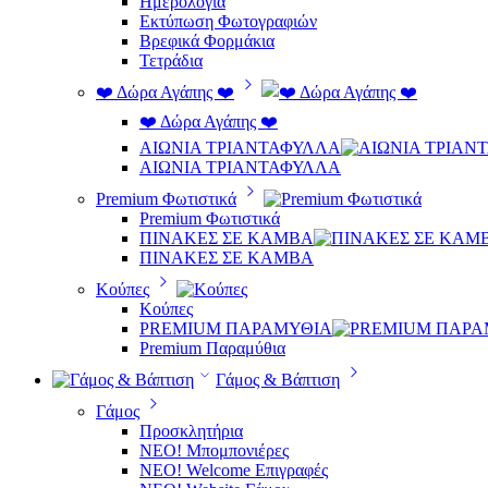
Ημερολόγια
Εκτύπωση Φωτογραφιών
Βρεφικά Φορμάκια
Τετράδια
❤️ Δώρα Αγάπης ❤️
❤️ Δώρα Αγάπης ❤️
ΑΙΩΝΙΑ ΤΡΙΑΝΤΑΦΥΛΛΑ
ΑΙΩΝΙΑ ΤΡΙΑΝΤΑΦΥΛΛΑ
Premium Φωτιστικά
Premium Φωτιστικά
ΠΙΝΑΚΕΣ ΣΕ ΚΑΜΒΑ
ΠΙΝΑΚΕΣ ΣΕ ΚΑΜΒΑ
Κούπες
Κούπες
PREMIUM ΠΑΡΑΜΥΘΙΑ
Premium Παραμύθια
Γάμος & Βάπτιση
Γάμος
Προσκλητήρια
ΝΕΟ! Μπομπονιέρες
NEO! Welcome Επιγραφές