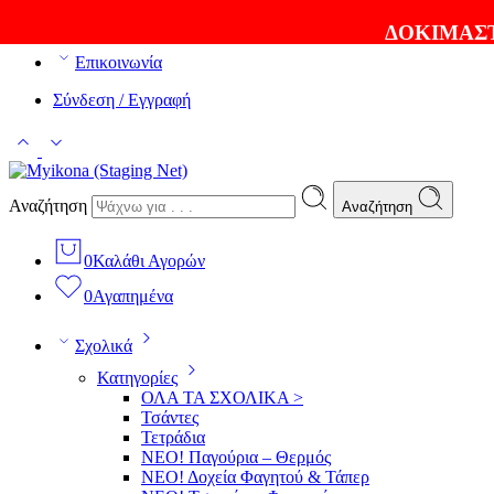
ΘΑ ΛΑΤΡΕΨΕΤΕ ΤΑ ΠΡΟΪΟΝΤΑ ΜΑΣ |
EXPRESS ΑΠΟΣ
ΔΟΚΙΜΑΣΤ
Επικοινωνία
Σύνδεση / Εγγραφή
Αναζήτηση
Αναζήτηση
0
Καλάθι Αγορών
0
Αγαπημένα
Σχολικά
Κατηγορίες
ΟΛΑ ΤΑ ΣΧΟΛΙΚΑ >
Τσάντες
Τετράδια
ΝΕΟ! Παγούρια – Θερμός
ΝΕΟ! Δοχεία Φαγητού & Τάπερ