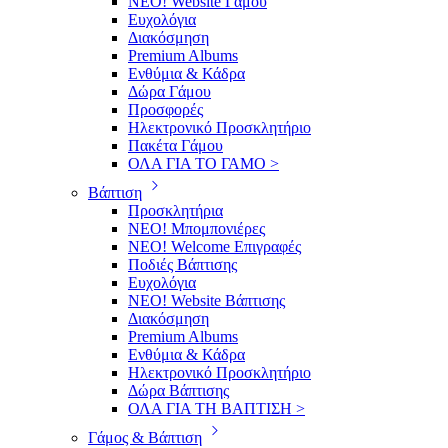
ΝΕΟ! Website Γάμου
Ευχολόγια
Διακόσμηση
Premium Albums
Ενθύμια & Κάδρα
Δώρα Γάμου
Προσφορές
Ηλεκτρονικό Προσκλητήριο
Πακέτα Γάμου
ΟΛΑ ΓΙΑ ΤΟ ΓΑΜΟ >
Βάπτιση
Προσκλητήρια
ΝΕΟ! Μπομπονιέρες
NEO! Welcome Επιγραφές
Ποδιές Βάπτισης
Ευχολόγια
ΝΕΟ! Website Βάπτισης
Διακόσμηση
Premium Albums
Ενθύμια & Κάδρα
Ηλεκτρονικό Προσκλητήριο
Δώρα Βάπτισης
ΟΛΑ ΓΙΑ ΤΗ ΒΑΠΤΙΣΗ >
Γάμος & Βάπτιση