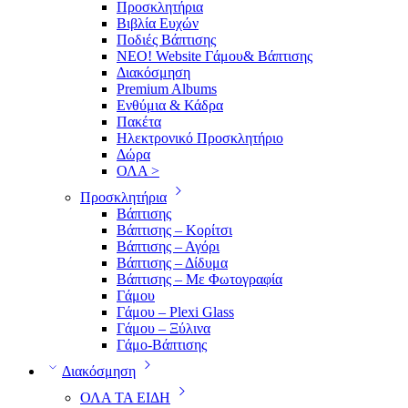
Προσκλητήρια
Βιβλία Ευχών
Ποδιές Βάπτισης
ΝΕΟ! Website Γάμου& Βάπτισης
Διακόσμηση
Premium Albums
Ενθύμια & Κάδρα
Πακέτα
Ηλεκτρονικό Προσκλητήριο
Δώρα
ΟΛΑ >
Προσκλητήρια
Βάπτισης
Βάπτισης – Κορίτσι
Βάπτισης – Αγόρι
Βάπτισης – Δίδυμα
Βάπτισης – Με Φωτογραφία
Γάμου
Γάμου – Plexi Glass
Γάμου – Ξύλινα
Γάμο-Βάπτισης
Διακόσμηση
ΟΛΑ ΤΑ ΕΙΔΗ