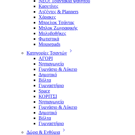
ΝΕΟ! Τσαντάκια Φαγητού
Κασετίνες
Ατζέντες & Planners
Χάρακες
Μπρελοκ Τσάντας
Μπλοκ Ζωγραφικής
Μολυβοθήκες
Φωτιστικά
Mousepads
Κατηγορίες Τσαντών
ΑΓΟΡΙ
Νηπιαγωγείο
Γυμνάσιο & Λύκειο
Δημοτικό
Βόλτα
Γυμναστήριο
Space
ΚΟΡΙΤΣΙ
Νηπιαγωγείο
Γυμνάσιο & Λύκειο
Δημοτικό
Βόλτα
Γυμναστήριο
Δώρα & Ενθύμια