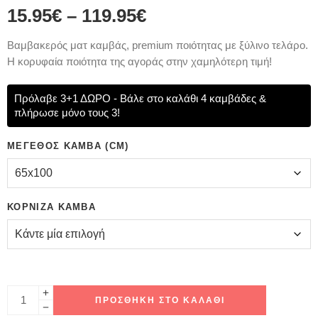
15.95
€
–
119.95
€
Bαμβακερός ματ καμβάς, premium ποιότητας με ξύλινο τελάρο.
Η κορυφαία ποιότητα της αγοράς στην χαμηλότερη τιμή!
Πρόλαβε 3+1 ΔΩΡΟ - Βάλε στο καλάθι 4 καμβάδες &
πλήρωσε μόνο τους 3!
ΜΈΓΕΘΟΣ ΚΑΜΒΆ (CM)
ΚΟΡΝΊΖΑ ΚΑΜΒΆ
ΠΡΟΣΘΉΚΗ ΣΤΟ ΚΑΛΆΘΙ