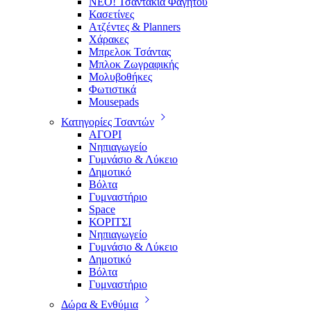
ΝΕΟ! Τσαντάκια Φαγητού
Κασετίνες
Ατζέντες & Planners
Χάρακες
Μπρελοκ Τσάντας
Μπλοκ Ζωγραφικής
Μολυβοθήκες
Φωτιστικά
Mousepads
Κατηγορίες Τσαντών
ΑΓΟΡΙ
Νηπιαγωγείο
Γυμνάσιο & Λύκειο
Δημοτικό
Βόλτα
Γυμναστήριο
Space
ΚΟΡΙΤΣΙ
Νηπιαγωγείο
Γυμνάσιο & Λύκειο
Δημοτικό
Βόλτα
Γυμναστήριο
Δώρα & Ενθύμια