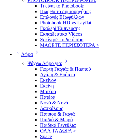
PHOTOBOOK ΠΛΗΡΟΦΟΡΙΕΣ
Τι είναι το Photobook;
Πως θα το δημιουργήσω;
Επιλογές Εξωφύλλων
Photobook HD vs Layflat
Γκαλερί Έμπνευσης
Εκπαιδευτικά Videos
Ξεκίνησε το δικό σου
ΜΑΘΕΤΕ ΠΕΡΙΣΣΟΤΕΡΑ >
Δώρα
Ψάχνω Δώρο για:
Γιορτή Γιαγιάς & Παππού
Αγάπη & Επέτειο
Εκείνον
Εκείνη
Μητέρα
Πατέρα
Νονό & Νονά
Δασκάλους
Παππού & Γιαγιά
Παιδιά & Μωρά
Παιδικά Γενέθλια
ΟΛΑ ΤΑ ΔΩΡΑ >
Space