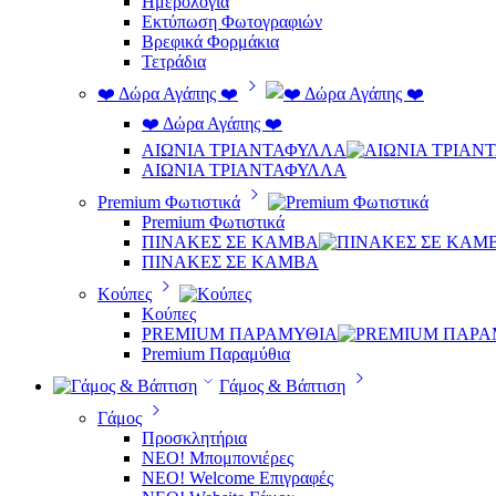
Ημερολόγια
Εκτύπωση Φωτογραφιών
Βρεφικά Φορμάκια
Τετράδια
❤️ Δώρα Αγάπης ❤️
❤️ Δώρα Αγάπης ❤️
ΑΙΩΝΙΑ ΤΡΙΑΝΤΑΦΥΛΛΑ
ΑΙΩΝΙΑ ΤΡΙΑΝΤΑΦΥΛΛΑ
Premium Φωτιστικά
Premium Φωτιστικά
ΠΙΝΑΚΕΣ ΣΕ ΚΑΜΒΑ
ΠΙΝΑΚΕΣ ΣΕ ΚΑΜΒΑ
Κούπες
Κούπες
PREMIUM ΠΑΡΑΜΥΘΙΑ
Premium Παραμύθια
Γάμος & Βάπτιση
Γάμος
Προσκλητήρια
ΝΕΟ! Μπομπονιέρες
NEO! Welcome Επιγραφές