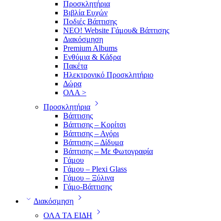
Προσκλητήρια
Βιβλία Ευχών
Ποδιές Βάπτισης
ΝΕΟ! Website Γάμου& Βάπτισης
Διακόσμηση
Premium Albums
Ενθύμια & Κάδρα
Πακέτα
Ηλεκτρονικό Προσκλητήριο
Δώρα
ΟΛΑ >
Προσκλητήρια
Βάπτισης
Βάπτισης – Κορίτσι
Βάπτισης – Αγόρι
Βάπτισης – Δίδυμα
Βάπτισης – Με Φωτογραφία
Γάμου
Γάμου – Plexi Glass
Γάμου – Ξύλινα
Γάμο-Βάπτισης
Διακόσμηση
ΟΛΑ ΤΑ ΕΙΔΗ