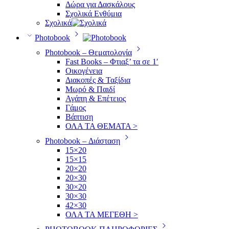
Δώρα για Δασκάλους
Σχολικά Ενθύμια
Σχολικά
Photobook
Photobook – Θεματολογία
Fast Books – Φτιαξ’ τα σε 1′
Οικογένεια
Διακοπές & Ταξίδια
Μωρό & Παιδί
Αγάπη & Επέτειος
Γάμος
Βάπτιση
ΟΛΑ ΤΑ ΘΕΜΑΤΑ >
Photobook – Διάσταση
15×20
15×15
20×20
20×30
30×20
30×30
42×30
ΟΛΑ ΤΑ ΜΕΓΕΘΗ >