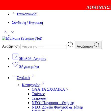
ΘΑ ΛΑΤΡΕΨΕΤΕ ΤΑ ΠΡΟΪΟΝΤΑ ΜΑΣ |
EXPRESS ΑΠΟΣ
ΔΟΚΙΜΑΣΤ
Επικοινωνία
Σύνδεση / Εγγραφή
Αναζήτηση
Αναζήτηση
0
Καλάθι Αγορών
0
Αγαπημένα
Σχολικά
Κατηγορίες
ΟΛΑ ΤΑ ΣΧΟΛΙΚΑ >
Τσάντες
Τετράδια
ΝΕΟ! Παγούρια – Θερμός
ΝΕΟ! Δοχεία Φαγητού & Τάπερ