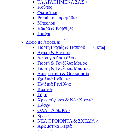
ΤΑ ΑΓΑΠΗΜΕΝΑ ΣΑΣ >
Κούπες
Φωτιστικά
Premium Παραμύθια
Μπρελοκ
Κάδρα & Κορνίζες
Πάσχα
Δώρο με Αφορμή:
Γιορτή Γιαγιάς & Παππού – 1 Οκτωβ.
Αγάπη & Επέτειο
Δώρα για Δασκάλους
Γιορτή & Γενέθλια Μαμάς
Γιορτή & Γενέθλια Μπαμπά
Αποφοίτηση & Ορκωμοσία
Σχολικά Ενθύμια
Παιδικά Γενέθλια
Βάπτιση
Γάμο
Χριστούγεννα & Νέα Χρονιά
Πάσχα
ΟΛΑ ΤΑ ΔΩΡΑ>
Space
ΝΕΑ ΠΡΟΪΟΝΤΑ & ΣΧΕΔΙΑ >
Αρωματικά Κεριά